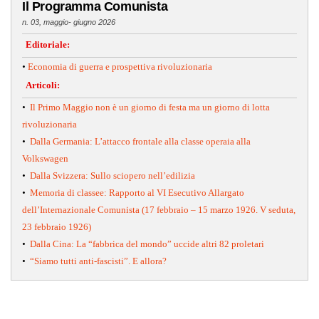
Il Programma Comunista
n. 03, maggio- giugno 2026
Editoriale:
•
Economia di guerra e prospettiva rivoluzionaria
Articoli:
•
Il Primo Maggio non è un giorno di festa ma un giorno di lotta
rivoluzionaria
•
Dalla Germania: L’attacco frontale alla classe operaia alla
Volkswagen
•
Dalla Svizzera: Sullo sciopero nell’edilizia
•
Memoria di classee: Rapporto al VI Esecutivo Allargato
dell’Internazionale Comunista (17 febbraio – 15 marzo 1926. V seduta,
23 febbraio 1926)
•
Dalla Cina: La “fabbrica del mondo” uccide altri 82 proletari
•
“Siamo tutti anti-fascisti”. E allora?