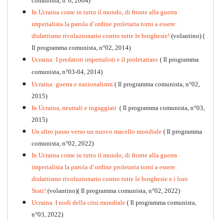
comunista, n°6, 2004)
In Ucraina come in tutto il mondo, di fronte alla guerra
imperialista la parola d’ordine proletaria torni a essere:
disfattismo rivoluzionario contro tutte le borghesie!
(volantino)
(
Il programma comunista, n°02, 2014)
Ucraina: I predatori imperialisti e il proletariato
( Il programma
comunista, n°03-04, 2014)
Ucraina: guerra e nazionalismi
( Il programma comunista, n°02,
2015)
In Ucraina, neutrali e ingaggiati
( Il programma comunista, n°03,
2015)
Un altro passo verso un nuovo macello mondiale
( Il programma
Kommunistisches Programm
comunista, n°02, 2022)
PDF
n°10 - 2026
In Ucraina come in tutto il mondo, di fronte alla guerra
imperialista la parola d’ordine proletaria torni a essere:
disfattismo rivoluzionario contro tutte le borghesie e i loro
Stati!
(volantino)( Il programma comunista, n°02, 2022)
Ucraina. I nodi della crisi mondiale
( Il programma comunista,
n°03, 2022)