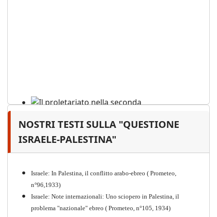
NOSTRI TESTI SULLA "QUESTIONE
Il proletariato nella seconda
guerra mondiale e nella
ISRAELE-PALESTINA"
"Resistenza" antifascista
PDF
Quaderno n°4 (nuova edizione 2021)
Israele: In Palestina, il conflitto arabo-ebreo ( Prometeo,
n°96,1933)
Israele: Note internazionali: Uno sciopero in Palestina, il
problema "nazionale" ebreo ( Prometeo, n°105, 1934)