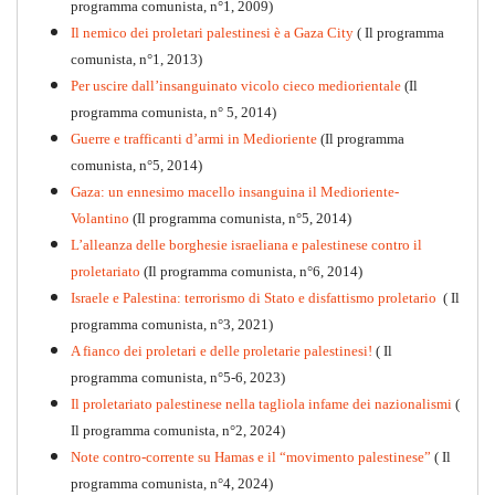
programma comunista, n°1, 2009)
Il nemico dei proletari palestinesi è a Gaza City
( Il programma
Per la difesa intransigente
comunista, n°1, 2013)
PDF
Per uscire dall’insanguinato vicolo cieco mediorientale
(Il
programma comunista, n° 5, 2014)
Guerre e trafficanti d’armi in Medioriente
(Il programma
comunista, n°5, 2014)
Gaza: un ennesimo macello insanguina il Medioriente-
Volantino
(Il programma comunista, n°5, 2014)
L’alleanza delle borghesie israeliana e palestinese contro il
proletariato
(Il programma comunista, n°6, 2014)
Israele e Palestina: terrorismo di Stato e disfattismo proletario
( Il
programma comunista, n°3, 2021)
A fianco dei proletari e delle proletarie palestinesi!
( Il
programma comunista, n°5-6, 2023)
Il proletariato palestinese nella tagliola infame dei nazionalismi
(
Il programma comunista, n°2, 2024)
Note contro-corrente su Hamas e il “movimento palestinese”
( Il
programma comunista, n°4, 2024)