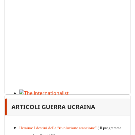
The internationalist
ARTICOLI GUERRA UCRAINA
PDF
n
.12
, 2026
Ucraina: I destini della “rivoluzione arancione”
( Il programma