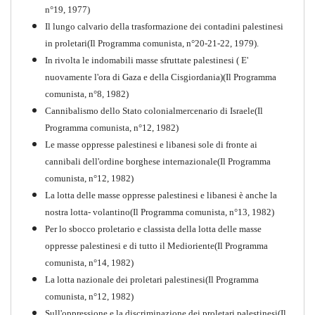
n°19, 1977)
Il lungo calvario della trasformazione dei contadini palestinesi
in proletari(Il Programma comunista, n°20-21-22, 1979).
In rivolta le indomabili masse sfruttate palestinesi ( E'
nuovamente l'ora di Gaza e della Cisgiordania)(Il Programma
comunista, n°8, 1982)
Cannibalismo dello Stato colonialmercenario di Israele(Il
Perchè la Russia non era
Programma comunista, n°12, 1982)
comunista
Le masse oppresse palestinesi e libanesi sole di fronte ai
PDF
Quaderno n°10
cannibali dell'ordine borghese internazionale(Il Programma
comunista, n°12, 1982)
La lotta delle masse oppresse palestinesi e libanesi è anche la
nostra lotta- volantino(Il Programma comunista, n°13, 1982)
Per lo sbocco proletario e classista della lotta delle masse
oppresse palestinesi e di tutto il Medioriente(Il Programma
comunista, n°14, 1982)
La lotta nazionale dei proletari palestinesi(Il Programma
comunista, n°12, 1982)
Sull'oppressione e la discriminazione dei proletari palestinesi(Il