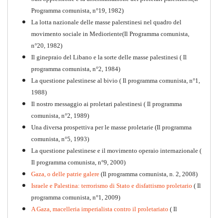
Programma comunista, n°19, 1982)
La lotta nazionale delle masse palerstinesi nel quadro del
movimento sociale in Medioriente(Il Programma comunista,
1917-2017 Ieri Oggi Domani
n°20, 1982)
Il ginepraio del Libano e la sorte delle masse palestinesi ( Il
Quaderno n°9
PDF
programma comunista, n°2, 1984)
La questione palestinese al bivio ( Il programma comunista, n°1,
1988)
Il nostro messaggio ai proletari palestinesi ( Il programma
comunista, n°2, 1989)
Una diversa prospettiva per le masse proletarie (Il programma
comunista, n°5, 1993)
La questione palestinese e il movimento operaio internazionale (
Il programma comunista, n°9, 2000)
Gaza, o delle patrie galere
(Il programma comunista, n. 2, 2008)
Israele e Palestina: terrorismo di Stato e disfattismo proletario
( Il
programma comunista, n°1, 2009)
A Gaza, macelleria imperialista contro il proletariato
( Il