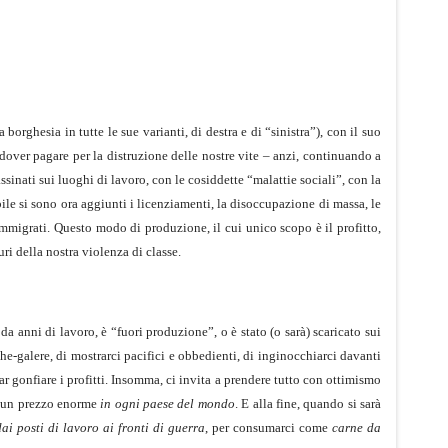
orghesia in tutte le sue varianti, di destra e di “sinistra”), con il suo
 dover pagare per la distruzione delle nostre vite – anzi, continuando a
ssinati sui luoghi di lavoro, con le cosiddette “malattie sociali”, con la
bile si sono ora aggiunti i licenziamenti, la disoccupazione di massa, le
i immigrati. Questo modo di produzione, il cui unico scopo è il profitto,
ri della nostra violenza di classe.
 anni di lavoro, è “fuori produzione”, o è stato (o sarà) scaricato sui
che-galere, di mostrarci pacifici e obbedienti, di inginocchiarci davanti
 far gonfiare i profitti. Insomma, ci invita a prendere tutto con ottimismo
e un prezzo enorme
in ogni paese del mondo
. E alla fine, quando si sarà
dai posti di lavoro ai fronti di guerra
, per consumarci come
carne da