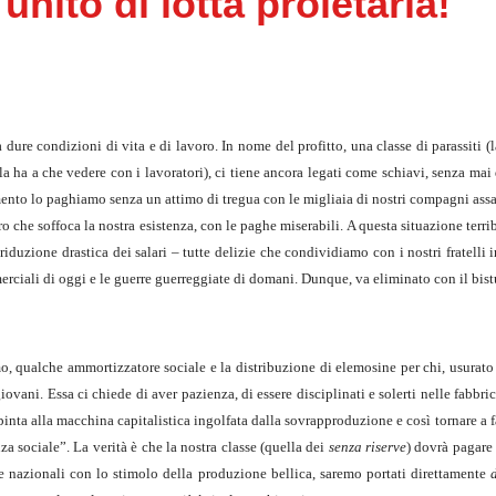
 unito di lotta proletaria!
re condizioni di vita e di lavoro. In nome del profitto, una classe di parassiti (la b
la ha a che vedere con i lavoratori), ci tiene ancora legati come schiavi, senza mai
tamento lo paghiamo senza un attimo di tregua con le migliaia di nostri compagni assa
ro che soffoca la nostra esistenza, con le paghe miserabili. A questa situazione terri
a riduzione drastica dei salari – tutte delizie che condividiamo con i nostri fratell
rciali di oggi e le guerre guerreggiate di domani. Dunque, va eliminato con il bistu
, qualche ammortizzatore sociale e la distribuzione di elemosine per chi, usurato da
iovani. Essa ci chiede di aver pazienza, di essere disciplinati e solerti nelle fabbri
e la spinta alla macchina capitalistica ingolfata dalla sovrapproduzione e così tornare a
a sociale”. La verità è che la nostra classe (quella dei
senza riserve
) dovrà pagar
e nazionali con lo stimolo della produzione bellica, saremo portati direttamente