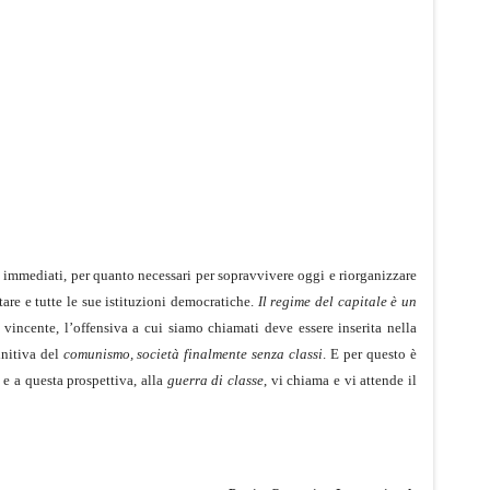
ivi immediati, per quanto necessari per sopravvivere oggi e riorganizzare
re e tutte le sue istituzioni democratiche.
I
l regime del capitale è un
 vincente, l’offensiva a cui siamo chiamati deve essere inserita nella
finitiva del
comunismo, società finalmente senza classi
. E per questo è
a e a questa prospettiva, alla
guerra di classe
, vi chiama e vi attende il