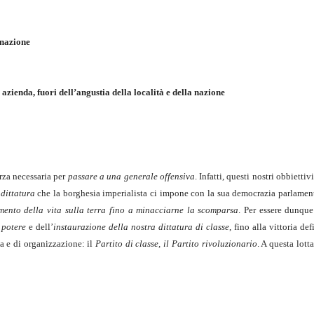
, nazione
 azienda, fuori dell’angustia della località e della nazione
orza necessaria per
passare a
una generale offensiva
. Infatti, questi nostri obbiett
a
dittatura
che la borghesia imperialista ci impone con la sua democrazia parlamenta
mento della vita sulla terra fino a minacciarne la scomparsa
. Per essere dunque
 potere
e dell’
instaurazione della
nostra dittatura di classe
, fino alla vittoria de
za e di organizzazione: il
Partito di classe, il Partito rivoluzionario
. A questa lott