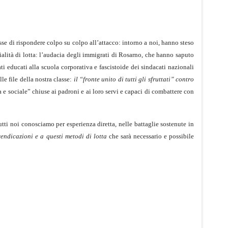
se di rispondere colpo su colpo all’attacco: intorno a noi, hanno steso
alità di lotta: l’audacia degli immigrati di Rosarno, che hanno saputo
ti educati alla scuola corporativa e fascistoide dei sindacati nazionali
e file della nostra classe:
il “fronte unito di tutti gli sfruttati” contro
a e sociale”
chiuse ai padroni e ai loro servi e capaci di combattere con
tti noi conosciamo per esperienza diretta, nelle battaglie sostenute in
vendicazioni e a questi metodi di lotta
che sarà necessario e possibile