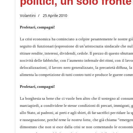
politici, un solo fronte
Volantini
25 Aprile 2010
Proletari, compagni!
La crisi economica ha cominciato a colpire pesantemente le nostre già du
seguito di funzionari (espressione di un’aristocrazia sindacale che nul
ritirare rendite, interessi, dividendi, cedole. Il prezzo di questo sfrut
nocività delle fabbriche, con l’aumento infernale dei ritmi, con il lavo
delocalizzazioni, il lavoro nero generalizzato, la precarietà diffusa, l
alimenta la competizione di tutti contro tutti e produce le guerre comme
Proletari, compagni!
La borghesia sa bene che ci vuole ben altro che il sostegno al consumo
marciapiedi, a condividere le stesse condizioni di precari, immigrati, g
allo Stato, ai padroni, ai preti e agli sbirri, di far sacrifici per ridar
e rassegnazione, perché
teme la nostra lotta
, che già chiama “emergenz
dimostrato che non si esce dalla crisi se non cementando le economi