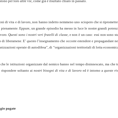
tono per loro altre vie, come già è risultato chiaro in passato.
oni di vita e di lavoro, non hanno indetto nemmeno uno sciopero che si ripromettes
se pienamente. Eppure, un grande episodio ha messo in luce le nostre grandi potenzi
avoro.
Questi sono i nostri veri fratelli di classe
, e non è un caso: essi non sono sta
o di liberarsene. E’
questo
l’insegnamento che occorre estendere e propagandare nell
anizzazioni operaie di autodifesa”, di “
organizzazioni territoriali di lotta economic
 che le istituzioni organizzate dal nemico hanno nel tempo disinnescato, ma che tu
 rispondere soltanto ai
nostri bisogni di vita e di lavoro
ed è intorno a
queste ri
eggio pagate