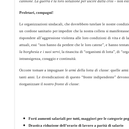
cannone
.
La guerra è la loro soluzione per uscire dalla crisi
– non esis
Proletari, compagni!
Le organizzazioni sindacali, che dovrebbero tutelare le nostre condizi
un cordone sanitario per impedire che la nostra collera si manifestas
rispondere all’aggressione violenta alle loro condizioni di vita e di l
attuali, essi “non hanno da perdere che le loro catene”, e hanno tentat
la borghesia e i suoi servi,
la rinascita di “organismi di lotta”, di “org
intransigenza, coraggio e continuità.
Occorre tornare a impugnare
le armi della lotta di classe
: quelle armi
tanti anni. Le rivendicazioni di questo “fronte indipendente” devono
riorganizzare il
nostro fronte di classe
:
Forti aumenti salariali per tutti, maggiori per le categorie p
Drastica riduzione dell’orario di lavoro a parità di salario