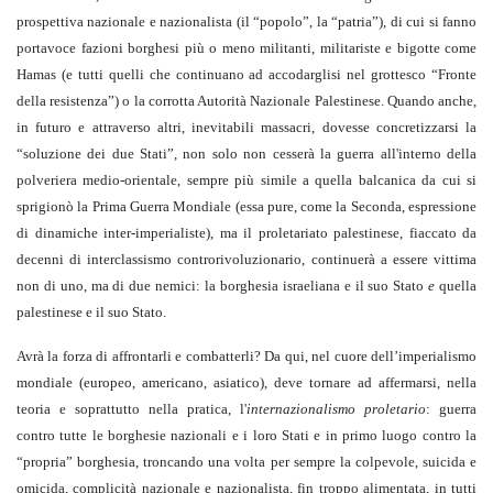
prospettiva nazionale e nazionalista (il “popolo”, la “patria”), di cui si fanno
portavoce fazioni borghesi più o meno militanti, militariste e bigotte come
Hamas (e tutti quelli che continuano ad accodarglisi nel grottesco “Fronte
della resistenza”) o la corrotta Autorità Nazionale Palestinese. Quando anche,
in futuro e attraverso altri, inevitabili massacri, dovesse concretizzarsi la
“soluzione dei due Stati”, non solo non cesserà la guerra all'interno della
polveriera medio-orientale, sempre più simile a quella balcanica da cui si
sprigionò la Prima Guerra Mondiale (essa pure, come la Seconda, espressione
di dinamiche inter-imperialiste), ma il proletariato palestinese, fiaccato da
decenni di interclassismo controrivoluzionario, continuerà a essere vittima
non di uno, ma di due nemici: la borghesia israeliana e il suo Stato
e
quella
palestinese e il suo Stato.
Avrà la forza di affrontarli e combatterli? Da qui, nel cuore dell’imperialismo
mondiale (europeo, americano, asiatico), deve tornare ad affermarsi, nella
teoria e soprattutto nella pratica, l'
internazionalismo proletario
: guerra
contro tutte le borghesie nazionali e i loro Stati e in primo luogo contro la
“propria” borghesia, troncando una volta per sempre la colpevole, suicida e
omicida, complicità nazionale e nazionalista, fin troppo alimentata, in tutti