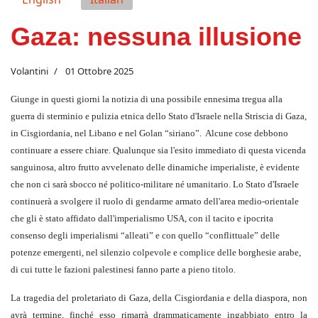
Gaza: nessuna illusione
Volantini
01 Ottobre 2025
Giunge in questi giorni la notizia di una possibile ennesima tregua alla
guerra di sterminio e pulizia etnica dello Stato d'Israele nella Striscia di Gaza,
in Cisgiordania, nel Libano e nel Golan “siriano”. Alcune cose debbono
continuare a essere chiare. Qualunque sia l'esito immediato di questa vicenda
sanguinosa, altro frutto avvelenato delle dinamiche imperialiste, è evidente
che non ci sarà sbocco né politico-militare né umanitario. Lo Stato d'Israele
continuerà a svolgere il ruolo di gendarme armato dell'area medio-orientale
che gli è stato affidato dall'imperialismo USA, con il tacito e ipocrita
consenso degli imperialismi “alleati” e con quello “conflittuale” delle
potenze emergenti, nel silenzio colpevole e complice delle borghesie arabe,
di cui tutte le fazioni palestinesi fanno parte a pieno titolo.
La tragedia del proletariato di Gaza, della Cisgiordania e della diaspora, non
avrà termine, finché esso rimarrà drammaticamente ingabbiato entro la