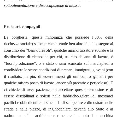
sottoalimentazione e disoccupazione di massa
.
Proletari, compagni!
La borghesia (questa minoranza che possiede l’80% della
ricchezza sociale) sa bene che ci vuole ben altro che il sostegno al
consumo dei “beni durevoli”, qualche ammortizzatore sociale e la
distribuzione di elemosine per chi, usurato da anni di lavoro, è
“fuori produzione”, o è stato o sarà scaricato sui marciapiedi a
condividere le stesse condizioni di precari, immigrati, giovani (con
il risultato, in più, di essere messi gli uni contro gli altri per
qualche misero posto di lavoro, ancor più precario e pericoloso). E
ci chiede di aver pazienza, di accettare queste elemosine e di
essere disciplinati e solerti nelle fabbriche-galere, di mostrarci
pacifici e obbedienti e di smetterla di scioperare e dimostrare nelle
strade e nelle piazze, di inginocchiarci davanti allo Stato e ai
padroni, di far sacrifici per rimettere in moto la macchina