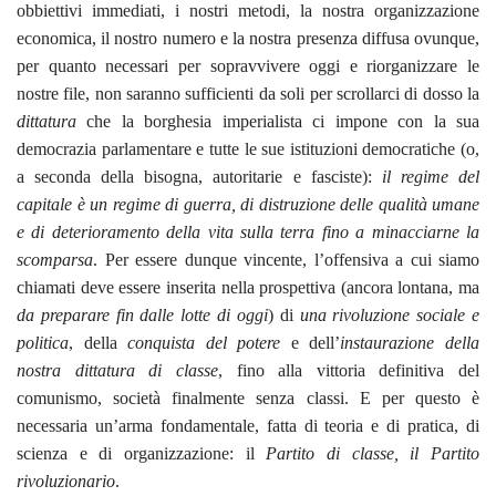
obbiettivi immediati, i nostri metodi, la nostra organizzazione
economica, il nostro numero e la nostra presenza diffusa ovunque,
per quanto necessari per sopravvivere oggi e riorganizzare le
nostre file, non saranno sufficienti da soli per scrollarci di dosso la
dittatura
che la borghesia imperialista ci impone con la sua
democrazia parlamentare e tutte le sue istituzioni democratiche (o,
a seconda della bisogna, autoritarie e fasciste):
il regime del
capitale è un regime di guerra, di distruzione delle qualità umane
e di deterioramento della vita sulla terra fino a minacciarne la
scomparsa
. Per essere dunque vincente, l’offensiva a cui siamo
chiamati deve essere inserita nella prospettiva (ancora lontana, ma
da preparare fin dalle lotte di oggi
) di
una rivoluzione sociale e
politica
, della
conquista del potere
e dell’
instaurazione della
nostra dittatura di classe
, fino alla vittoria definitiva del
comunismo, società finalmente senza classi. E per questo è
necessaria un’arma fondamentale, fatta di teoria e di pratica, di
scienza e di organizzazione: il
Partito di classe, il Partito
rivoluzionario
.