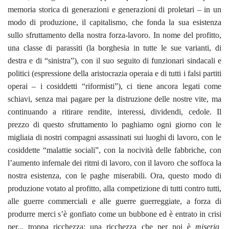
memoria storica di generazioni e generazioni di proletari – in un
modo di produzione, il capitalismo, che fonda la sua esistenza
sullo sfruttamento della nostra forza-lavoro. In nome del profitto,
una classe di parassiti (la borghesia in tutte le sue varianti, di
destra e di “sinistra”), con il suo seguito di funzionari sindacali e
politici (espressione della aristocrazia operaia e di tutti i falsi partiti
operai – i cosiddetti “riformisti”), ci tiene ancora legati come
schiavi, senza mai pagare per la distruzione delle nostre vite, ma
continuando a ritirare rendite, interessi, dividendi, cedole. Il
prezzo di questo sfruttamento lo paghiamo ogni giorno con le
migliaia di nostri compagni assassinati sui luoghi di lavoro, con le
cosiddette “malattie sociali”, con la nocività delle fabbriche, con
l’aumento infernale dei ritmi di lavoro, con il lavoro che soffoca la
nostra esistenza, con le paghe miserabili. Ora, questo modo di
produzione votato al profitto, alla competizione di tutti contro tutti,
alle guerre commerciali e alle guerre guerreggiate, a forza di
produrre merci s’è gonfiato come un bubbone ed è entrato in crisi
per... troppa ricchezza: una ricchezza che per noi è
miseria,