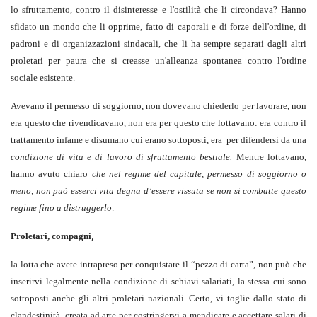
lo sfruttamento, contro il disinteresse e l'ostilità che li circondava? Hanno
sfidato un mondo che li opprime, fatto di caporali e di forze dell'ordine, di
padroni e di organizzazioni sindacali, che li ha sempre separati dagli altri
proletari per paura che si creasse un'alleanza spontanea contro l'ordine
sociale esistente.
Avevano il permesso di soggiorno, non dovevano chiederlo per lavorare, non
era questo che rivendicavano, non era per questo che lottavano: era contro il
trattamento infame e disumano cui erano sottoposti, era per difendersi da una
condizione di vita e di lavoro di sfruttamento bestiale.
Mentre lottavano,
hanno avuto chiaro
che nel regime del capitale, permesso di soggiorno o
meno, non può esserci vita degna d’essere vissuta se non si combatte questo
regime fino a distruggerlo
.
,
Proletari, compagni
la lotta che avete intrapreso per conquistare il “pezzo di carta”, non può che
inserirvi legalmente nella condizione di schiavi salariati, la stessa cui sono
sottoposti anche gli altri proletari nazionali. Certo, vi toglie dallo stato di
clandestinità, creata ad arte per costringervi a mendicare e accettare salari di