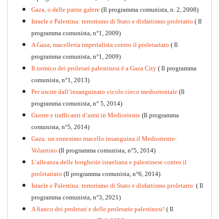
Gaza, o delle patrie galere
(Il programma comunista, n. 2, 2008)
Israele e Palestina: terrorismo di Stato e disfattismo proletario
( Il
programma comunista, n°1, 2009)
A Gaza, macelleria imperialista contro il proletariato
( Il
programma comunista, n°1, 2009)
Il nemico dei proletari palestinesi è a Gaza City
( Il programma
Per la difesa intransigente
comunista, n°1, 2013)
PDF
Per uscire dall’insanguinato vicolo cieco mediorientale
(Il
programma comunista, n° 5, 2014)
Guerre e trafficanti d’armi in Medioriente
(Il programma
comunista, n°5, 2014)
Gaza: un ennesimo macello insanguina il Medioriente-
Volantino
(Il programma comunista, n°5, 2014)
L’alleanza delle borghesie israeliana e palestinese contro il
proletariato
(Il programma comunista, n°6, 2014)
Israele e Palestina: terrorismo di Stato e disfattismo proletario
( Il
programma comunista, n°3, 2021)
A fianco dei proletari e delle proletarie palestinesi!
( Il