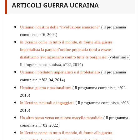
ARTICOLI GUERRA UCRAINA
PDF
n
.12
, 2026
Ucraina: I destini della “rivoluzione arancione”
( Il programma
comunista, n°6, 2004)
In Ucraina come in tutto il mondo, di fronte alla guerra
imperialista la parola d’ordine proletaria torni a essere:
disfattismo rivoluzionario contro tutte le borghesie!
(volantino)
(
Il programma comunista, n°02, 2014)
Ucraina: I predatori imperialisti e il proletariato
( Il programma
comunista, n°03-04, 2014)
Ucraina: guerra e nazionalismi
( Il programma comunista, n°02,
2015)
In Ucraina, neutrali e ingaggiati
( Il programma comunista, n°03,
2015)
Un altro passo verso un nuovo macello mondiale
( Il programma
Kommunistisches Programm
comunista, n°02, 2022)
PDF
n°10 - 2026
In Ucraina come in tutto il mondo, di fronte alla guerra