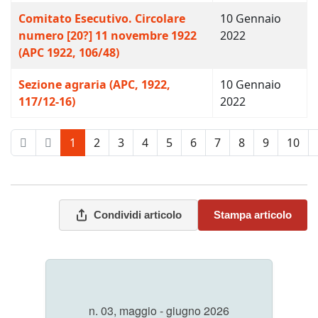
Comitato Esecutivo. Circolare
10 Gennaio
numero [20?] 11 novembre 1922
2022
(APC 1922, 106/48)
Sezione agraria (APC, 1922,
10 Gennaio
117/12-16)
2022
1
2
3
4
5
6
7
8
9
10
Pagina 1 di 21
Condividi articolo
Stampa articolo
n. 03, maggio - giugno 2026