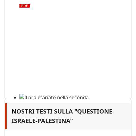
PDF
NOSTRI TESTI SULLA "QUESTIONE
Il proletariato nella seconda
guerra mondiale e nella
ISRAELE-PALESTINA"
"Resistenza" antifascista
PDF
Quaderno n°4 (nuova edizione 2021)