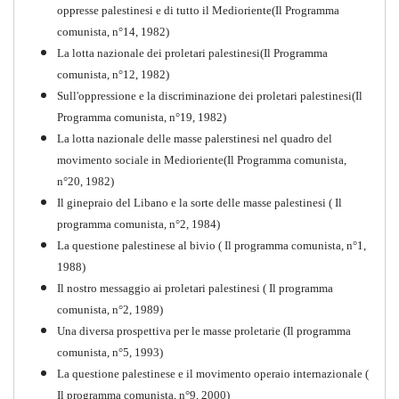
oppresse palestinesi e di tutto il Medioriente(Il Programma
comunista, n°14, 1982)
La lotta nazionale dei proletari palestinesi(Il Programma
comunista, n°12, 1982)
Sull'oppressione e la discriminazione dei proletari palestinesi(Il
Programma comunista, n°19, 1982)
La lotta nazionale delle masse palerstinesi nel quadro del
movimento sociale in Medioriente(Il Programma comunista,
1917-2017 Ieri Oggi Domani
n°20, 1982)
Il ginepraio del Libano e la sorte delle masse palestinesi ( Il
Quaderno n°9
PDF
programma comunista, n°2, 1984)
La questione palestinese al bivio ( Il programma comunista, n°1,
1988)
Il nostro messaggio ai proletari palestinesi ( Il programma
comunista, n°2, 1989)
Una diversa prospettiva per le masse proletarie (Il programma
comunista, n°5, 1993)
La questione palestinese e il movimento operaio internazionale (
Il programma comunista, n°9, 2000)