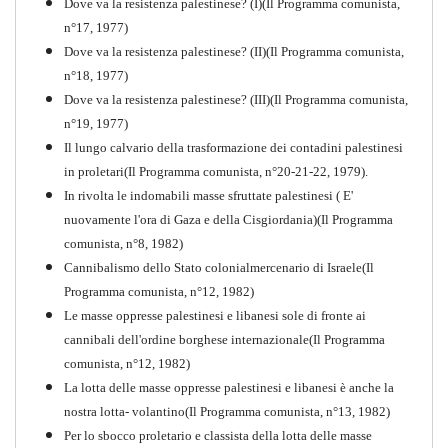
Dove va la resistenza palestinese? (I)(Il Programma comunista,
n°17, 1977)
Dove va la resistenza palestinese? (II)(Il Programma comunista,
n°18, 1977)
Dove va la resistenza palestinese? (III)(Il Programma comunista,
n°19, 1977)
Il lungo calvario della trasformazione dei contadini palestinesi
in proletari(Il Programma comunista, n°20-21-22, 1979).
In rivolta le indomabili masse sfruttate palestinesi ( E'
nuovamente l'ora di Gaza e della Cisgiordania)(Il Programma
comunista, n°8, 1982)
Cannibalismo dello Stato colonialmercenario di Israele(Il
Perchè la Russia non era
Programma comunista, n°12, 1982)
comunista
Le masse oppresse palestinesi e libanesi sole di fronte ai
PDF
Quaderno n°10
cannibali dell'ordine borghese internazionale(Il Programma
comunista, n°12, 1982)
La lotta delle masse oppresse palestinesi e libanesi è anche la
nostra lotta- volantino(Il Programma comunista, n°13, 1982)
Per lo sbocco proletario e classista della lotta delle masse