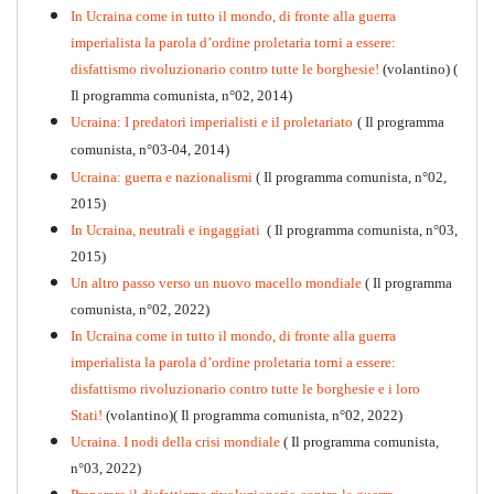
In Ucraina come in tutto il mondo, di fronte alla guerra
imperialista la parola d’ordine proletaria torni a essere:
disfattismo rivoluzionario contro tutte le borghesie!
(volantino)
(
Il programma comunista, n°02, 2014)
Ucraina: I predatori imperialisti e il proletariato
( Il programma
comunista, n°03-04, 2014)
Ucraina: guerra e nazionalismi
( Il programma comunista, n°02,
2015)
In Ucraina, neutrali e ingaggiati
( Il programma comunista, n°03,
2015)
Un altro passo verso un nuovo macello mondiale
( Il programma
Kommunistisches Programm
comunista, n°02, 2022)
PDF
n°10 - 2026
In Ucraina come in tutto il mondo, di fronte alla guerra
imperialista la parola d’ordine proletaria torni a essere:
disfattismo rivoluzionario contro tutte le borghesie e i loro
Stati!
(volantino)( Il programma comunista, n°02, 2022)
Ucraina. I nodi della crisi mondiale
( Il programma comunista,
n°03, 2022)