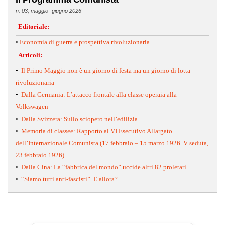
n. 03, maggio- giugno 2026
Editoriale:
•
Economia di guerra e prospettiva rivoluzionaria
Articoli:
•
Il Primo Maggio non è un giorno di festa ma un giorno di lotta
rivoluzionaria
•
Dalla Germania: L’attacco frontale alla classe operaia alla
Volkswagen
•
Dalla Svizzera: Sullo sciopero nell’edilizia
•
Memoria di classee: Rapporto al VI Esecutivo Allargato
dell’Internazionale Comunista (17 febbraio – 15 marzo 1926. V seduta,
23 febbraio 1926)
•
Dalla Cina: La “fabbrica del mondo” uccide altri 82 proletari
•
“Siamo tutti anti-fascisti”. E allora?