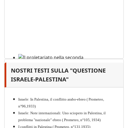
NOSTRI TESTI SULLA "QUESTIONE
Il proletariato nella seconda
guerra mondiale e nella
ISRAELE-PALESTINA"
"Resistenza" antifascista
PDF
Quaderno n°4 (nuova edizione 2021)
Israele: In Palestina, il conflitto arabo-ebreo ( Prometeo,
n°96,1933)
Israele: Note internazionali: Uno sciopero in Palestina, il
problema "nazionale" ebreo ( Prometeo, n°105, 1934)
I conflitti in Palestina ( Prometeo, n°131,1935)