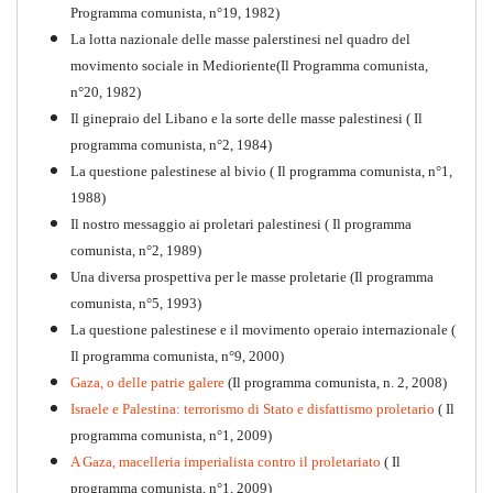
Programma comunista, n°19, 1982)
La lotta nazionale delle masse palerstinesi nel quadro del
movimento sociale in Medioriente(Il Programma comunista,
1917-2017 Ieri Oggi Domani
n°20, 1982)
Il ginepraio del Libano e la sorte delle masse palestinesi ( Il
Quaderno n°9
PDF
programma comunista, n°2, 1984)
La questione palestinese al bivio ( Il programma comunista, n°1,
1988)
Il nostro messaggio ai proletari palestinesi ( Il programma
comunista, n°2, 1989)
Una diversa prospettiva per le masse proletarie (Il programma
comunista, n°5, 1993)
La questione palestinese e il movimento operaio internazionale (
Il programma comunista, n°9, 2000)
Gaza, o delle patrie galere
(Il programma comunista, n. 2, 2008)
Israele e Palestina: terrorismo di Stato e disfattismo proletario
( Il
programma comunista, n°1, 2009)
A Gaza, macelleria imperialista contro il proletariato
( Il
programma comunista, n°1, 2009)