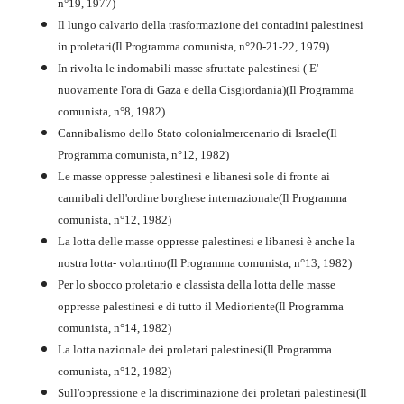
n°19, 1977)
Il lungo calvario della trasformazione dei contadini palestinesi
in proletari(Il Programma comunista, n°20-21-22, 1979).
In rivolta le indomabili masse sfruttate palestinesi ( E'
nuovamente l'ora di Gaza e della Cisgiordania)(Il Programma
comunista, n°8, 1982)
Cannibalismo dello Stato colonialmercenario di Israele(Il
Perchè la Russia non era
Programma comunista, n°12, 1982)
comunista
Le masse oppresse palestinesi e libanesi sole di fronte ai
PDF
Quaderno n°10
cannibali dell'ordine borghese internazionale(Il Programma
comunista, n°12, 1982)
La lotta delle masse oppresse palestinesi e libanesi è anche la
nostra lotta- volantino(Il Programma comunista, n°13, 1982)
Per lo sbocco proletario e classista della lotta delle masse
oppresse palestinesi e di tutto il Medioriente(Il Programma
comunista, n°14, 1982)
La lotta nazionale dei proletari palestinesi(Il Programma
comunista, n°12, 1982)
Sull'oppressione e la discriminazione dei proletari palestinesi(Il