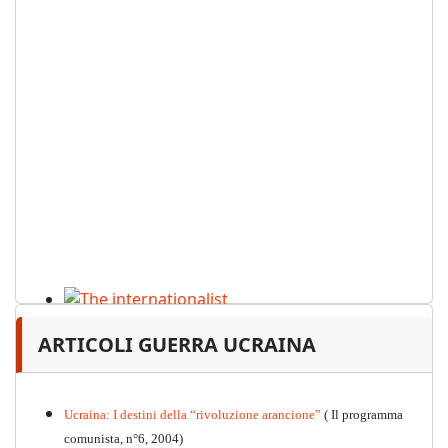
The internationalist
ARTICOLI GUERRA UCRAINA
PDF
n
.12
, 2026
Ucraina: I destini della “rivoluzione arancione”
( Il programma
comunista, n°6, 2004)