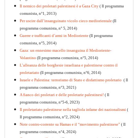
Il nemico dei proletari palestinesi è a Gaza City
( Il programma
Per la difesa intransigente
comunista, n°1, 2013)
PDF
Per uscire dall’insanguinato vicolo cieco mediorientale
(Il
programma comunista, n° 5, 2014)
Guerre e trafficanti d’armi in Medioriente
(Il programma
comunista, n°5, 2014)
Gaza: un ennesimo macello insanguina il Medioriente-
Volantino
(Il programma comunista, n°5, 2014)
L’alleanza delle borghesie israeliana e palestinese contro il
proletariato
(Il programma comunista, n°6, 2014)
Israele e Palestina: terrorismo di Stato e disfattismo proletario
( Il
programma comunista, n°3, 2021)
A fianco dei proletari e delle proletarie palestinesi!
( Il
programma comunista, n°5-6, 2023)
Il proletariato palestinese nella tagliola infame dei nazionalismi
(
Il programma comunista, n°2, 2024)
Note contro-corrente su Hamas e il “movimento palestinese”
( Il
programma comunista, n°4, 2024)