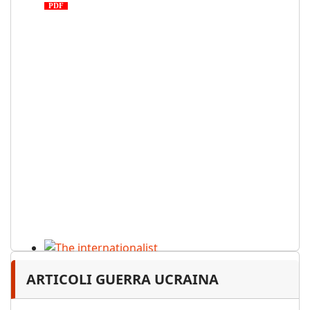
PDF
n. 03, 2026
The internationalist
ARTICOLI GUERRA UCRAINA
PDF
n
.12
, 2026