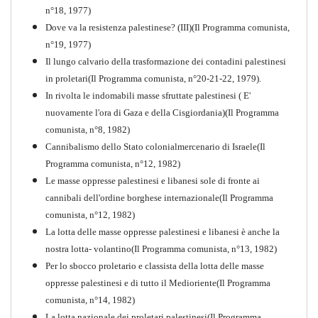
n°18, 1977)
Dove va la resistenza palestinese? (III)(Il Programma comunista,
n°19, 1977)
Il lungo calvario della trasformazione dei contadini palestinesi
in proletari(Il Programma comunista, n°20-21-22, 1979).
In rivolta le indomabili masse sfruttate palestinesi ( E'
nuovamente l'ora di Gaza e della Cisgiordania)(Il Programma
comunista, n°8, 1982)
Cannibalismo dello Stato colonialmercenario di Israele(Il
Perchè la Russia non era
Programma comunista, n°12, 1982)
comunista
Le masse oppresse palestinesi e libanesi sole di fronte ai
PDF
Quaderno n°10
cannibali dell'ordine borghese internazionale(Il Programma
comunista, n°12, 1982)
La lotta delle masse oppresse palestinesi e libanesi è anche la
nostra lotta- volantino(Il Programma comunista, n°13, 1982)
Per lo sbocco proletario e classista della lotta delle masse
oppresse palestinesi e di tutto il Medioriente(Il Programma
comunista, n°14, 1982)
La lotta nazionale dei proletari palestinesi(Il Programma