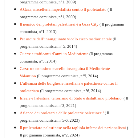
programma comunista, n°1, 2009)
A Gaza, macelleria imperialista contro il proletariato
( Il
programma comunista, n°1, 2009)
Il nemico dei proletari palestinesi è a Gaza City
( Il programma
Per la difesa intransigente
comunista, n°1, 2013)
PDF
Per uscire dall’insanguinato vicolo cieco mediorientale
(Il
programma comunista, n° 5, 2014)
Guerre e trafficanti d’armi in Medioriente
(Il programma
comunista, n°5, 2014)
Gaza: un ennesimo macello insanguina il Medioriente-
Volantino
(Il programma comunista, n°5, 2014)
L’alleanza delle borghesie israeliana e palestinese contro il
proletariato
(Il programma comunista, n°6, 2014)
Israele e Palestina: terrorismo di Stato e disfattismo proletario
( Il
programma comunista, n°3, 2021)
A fianco dei proletari e delle proletarie palestinesi!
( Il
programma comunista, n°5-6, 2023)
Il proletariato palestinese nella tagliola infame dei nazionalismi
(
Il programma comunista, n°2, 2024)