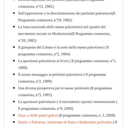
comunista, n°12, 1982)
Sull'oppressione e la discriminazione dei proletari palestinesi(Il
Programma comunista, n°19, 1982)
La lotta nazionale delle masse palerstinesi nel quadro del
movimento sociale in Medioriente(Il Programma comunista,
1917-2017 Ieri Oggi Domani
n°20, 1982)
Il ginepraio del Libano e la sorte delle masse palestinesi ( Il
Quaderno n°9
PDF
programma comunista, n°2, 1984)
La questione palestinese al bivio ( Il programma comunista, n°1,
1988)
Il nostro messaggio ai proletari palestinesi ( Il programma
comunista, n°2, 1989)
Una diversa prospettiva per le masse proletarie (Il programma
comunista, n°5, 1993)
La questione palestinese e il movimento operaio internazionale (
Il programma comunista, n°9, 2000)
Gaza, o delle patrie galere
(Il programma comunista, n. 2, 2008)
Israele e Palestina: terrorismo di Stato e disfattismo proletario
( Il