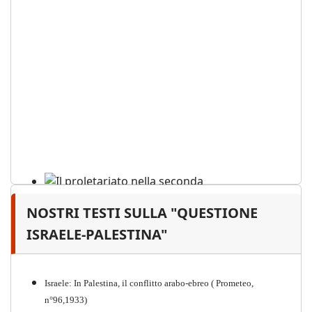
NOSTRI TESTI SULLA "QUESTIONE
Il proletariato nella seconda
guerra mondiale e nella
ISRAELE-PALESTINA"
"Resistenza" antifascista
PDF
Quaderno n°4 (nuova edizione 2021)
Israele: In Palestina, il conflitto arabo-ebreo ( Prometeo,
n°96,1933)