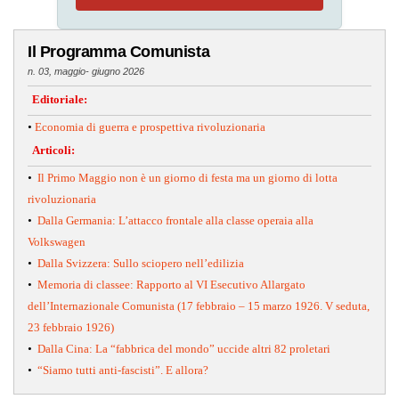
Il Programma Comunista
n. 03, maggio- giugno 2026
Editoriale:
•
Economia di guerra e prospettiva rivoluzionaria
Articoli:
•
Il Primo Maggio non è un giorno di festa ma un giorno di lotta
rivoluzionaria
•
Dalla Germania: L’attacco frontale alla classe operaia alla
Volkswagen
•
Dalla Svizzera: Sullo sciopero nell’edilizia
•
Memoria di classee: Rapporto al VI Esecutivo Allargato
dell’Internazionale Comunista (17 febbraio – 15 marzo 1926. V seduta,
23 febbraio 1926)
•
Dalla Cina: La “fabbrica del mondo” uccide altri 82 proletari
•
“Siamo tutti anti-fascisti”. E allora?