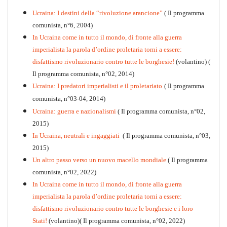
Ucraina: I destini della “rivoluzione arancione”
( Il programma
comunista, n°6, 2004)
In Ucraina come in tutto il mondo, di fronte alla guerra
imperialista la parola d’ordine proletaria torni a essere:
disfattismo rivoluzionario contro tutte le borghesie!
(volantino)
(
Il programma comunista, n°02, 2014)
Ucraina: I predatori imperialisti e il proletariato
( Il programma
comunista, n°03-04, 2014)
Ucraina: guerra e nazionalismi
( Il programma comunista, n°02,
2015)
In Ucraina, neutrali e ingaggiati
( Il programma comunista, n°03,
2015)
Un altro passo verso un nuovo macello mondiale
( Il programma
Kommunistisches Programm
comunista, n°02, 2022)
PDF
n°10 - 2026
In Ucraina come in tutto il mondo, di fronte alla guerra
imperialista la parola d’ordine proletaria torni a essere:
disfattismo rivoluzionario contro tutte le borghesie e i loro
Stati!
(volantino)( Il programma comunista, n°02, 2022)