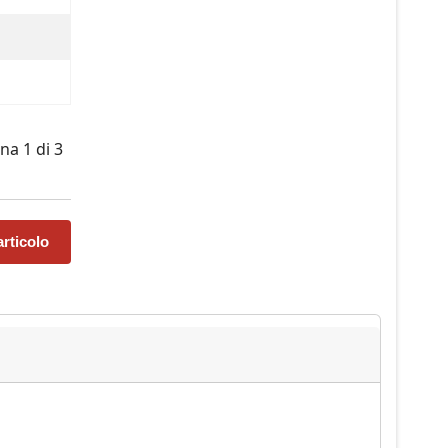
na 1 di 3
rticolo