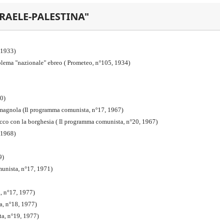
SRAELE-PALESTINA"
6,1933)
roblema "nazionale" ebreo ( Prometeo, n°105, 1934)
60)
-romagnola (Il programma comunista, n°17, 1967)
occo con la borghesia ( Il programma comunista, n°20, 1967)
 1968)
9)
munista, n°17, 1971)
a, n°17, 1977)
a, n°18, 1977)
ta, n°19, 1977)