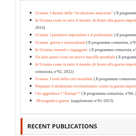
Ucraina: I destini della “rivoluzione arancione”
( Il programm
In Ucraina come in tutto il mondo, di fronte alla guerra imperia
2014)
Ucraina: I predatori imperialisti e il proletariato
( Il program
Ucraina: guerra e nazionalismi
( Il programma comunista, n°0
In Ucraina, neutrali e ingaggiati
( Il programma comunista, n
Un altro passo verso un nuovo macello mondiale
( Il progra
In Ucraina come in tutto il mondo, di fronte alla guerra imperia
comunista, n°02, 2022)
Ucraina. I nodi della crisi mondiale
( Il programma comunista
Preparare il disfattismo rivoluzionario contro la guerra imperi
Chi aggredisce l’“Europa”?
( Il programma comunista, n°04, 
Monografico guerra
(supplemento n°01-2023)
Kommunistisches Programm
PDF
n°10 - 2026
RECENT PUBLICATIONS