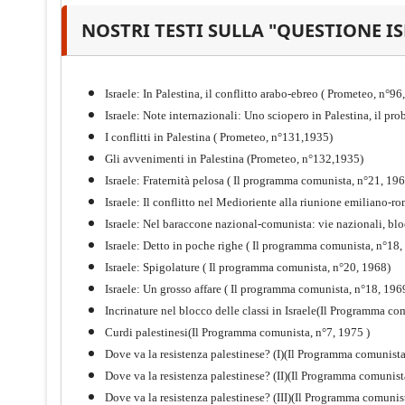
NOSTRI TESTI SULLA "QUESTIONE I
Il proletariato nella seconda
guerra mondiale e nella
"Resistenza" antifascista
Israele: In Palestina, il conflitto arabo-ebreo ( Prometeo, n°9
PDF
Quaderno n°4 (nuova edizione 2021)
Israele: Note internazionali: Uno sciopero in Palestina, il p
I conflitti in Palestina ( Prometeo, n°131,1935)
Gli avvenimenti in Palestina (Prometeo, n°132,1935)
Israele: Fraternità pelosa ( Il programma comunista, n°21, 19
Israele: Il conflitto nel Medioriente alla riunione emiliano
Israele: Nel baraccone nazional-comunista: vie nazionali, bl
Israele: Detto in poche righe ( Il programma comunista, n°18,
Israele: Spigolature ( Il programma comunista, n°20, 1968)
Israele: Un grosso affare ( Il programma comunista, n°18, 196
Incrinature nel blocco delle classi in Israele(Il Programma co
Curdi palestinesi(Il Programma comunista, n°7, 1975 )
Dove va la resistenza palestinese? (I)(Il Programma comunist
Dove va la resistenza palestinese? (II)(Il Programma comunist
Storia della Sinistra
Dove va la resistenza palestinese? (III)(Il Programma comunis