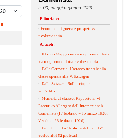
isualizza #
n. 03, maggio- giugno 2026
Editoriale:
ne
•
Economia di guerra e prospettiva
rivoluzionaria
Articoli:
•
Il Primo Maggio non è un giorno di festa
ma un giorno di lotta rivoluzionaria
•
Dalla Germania: L’attacco frontale alla
classe operaia alla Volkswagen
•
Dalla Svizzera: Sullo sciopero
nell’edilizia
•
Memoria di classee: Rapporto al VI
Esecutivo Allargato dell’Internazionale
Comunista (17 febbraio – 15 marzo 1926.
V seduta, 23 febbraio 1926)
•
Dalla Cina: La “fabbrica del mondo”
uccide altri 82 proletari