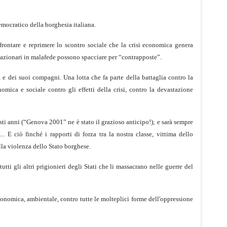
democratico della borghesia italiana.
ffrontare e reprimere lo scontro sociale che la crisi economica genera
eazionari in malafede possono spacciare per “contrapposte”.
e dei suoi compagni. Una lotta che fa parte della battaglia contro la
mica e sociale contro gli effetti della crisi, contro la devastazione
sti anni (“Genova 2001” ne è stato il grazioso anticipo!); e sarà sempre
. E ciò finché i rapporti di forza tra la nostra classe, vittima dello
lla violenza dello Stato borghese.
utti gli altri prigionieri degli Stati che li massacrano nelle guerre del
economica, ambientale, contro tutte le molteplici forme dell'oppressione