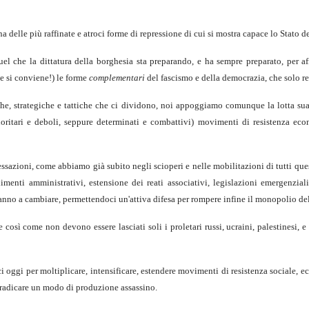
na delle più raffinate e atroci forme di repressione di cui si mostra capace lo Stato 
uel che la dittatura della borghesia sta preparando, e ha sempre preparato, per a
e si conviene!) le forme
complementari
del fascismo e della democrazia, che solo r
he, strategiche e tattiche che ci dividono, noi appoggiamo comunque la lotta sua 
oritari e deboli, seppure determinati e combattivi) movimenti di resistenza econo
vessazioni, come abbiamo già subito negli scioperi e nelle mobilitazioni di tutti que
menti amministrativi, estensione dei reati associativi, legislazioni emergenziali..
anno a cambiare, permettendoci un'attiva difesa per rompere infine il monopolio de
osì come non devono essere lasciati soli i proletari russi, ucraini, palestinesi, e t
ci oggi per moltiplicare, intensificare, estendere movimenti di resistenza sociale, 
 sradicare un modo di produzione assassino.