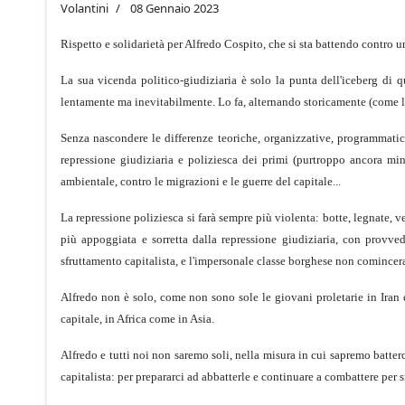
Volantini
08 Gennaio 2023
Rispetto e solidarietà per Alfredo Cospito, che si sta battendo contro u
La sua vicenda politico-giudiziaria è solo la punta dell'iceberg di q
lentamente ma inevitabilmente. Lo fa, alternando storicamente (come l
Senza nascondere le differenze teoriche, organizzative, programmatic
repressione giudiziaria e poliziesca dei primi (purtroppo ancora min
ambientale, contro le migrazioni e le guerre del capitale...
La repressione poliziesca si farà sempre più violenta: botte, legnate, 
più appoggiata e sorretta dalla repressione giudiziaria, con provvedi
sfruttamento capitalista, e l'impersonale classe borghese non comincer
Alfredo non è solo, come non sono sole le giovani proletarie in Iran e c
capitale, in Africa come in Asia.
Alfredo e tutti noi non saremo soli, nella misura in cui sapremo batter
capitalista: per prepararci ad abbatterle e continuare a combattere per