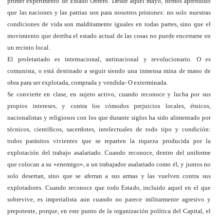
primer experimento de Estado Obrero. Desde aquel mayo, hemos aprendido
que las naciones y las patrias son para nosotros prisiones: no solo nuestras
condiciones de vida son malditamente iguales en todas partes, sino que el
movimiento que derriba el estado actual de las cosas no puede encerrarse en
un recinto local.
El proletariado es internacional, antinacional y revolucionario. O es
comunista, o está destinado a seguir siendo una inmensa mina de mano de
obra para ser explotada, comprada y vendida- O exterminada.
Se convierte en clase, en sujeto activo, cuando reconoce y lucha por sus
propios intereses, y contra los cómodos prejuicios locales, étnicos,
nacionalistas y religiosos con los que durante siglos ha sido alimentado por
técnicos, científicos, sacerdotes, intelectuales de todo tipo y condición:
todos parásitos vivientes que se reparten la riqueza producida por la
explotación del trabajo asalariado. Cuando reconoce, dentro del uniforme
que colocan a su «enemigo», a un trabajador asalariado como él, y juntos no
solo desertan, sino que se aferran a sus armas y las vuelven contra sus
explotadores. Cuando reconoce que todo Estado, incluido aquel en el que
sobrevive, es imperialista aun cuando no parece militarmente agresivo y
prepotente, porque, en este punto de la organización política del Capital, el