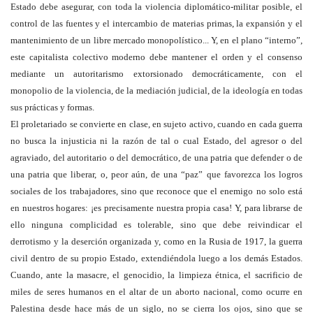
Estado debe asegurar, con toda la violencia diplomático-militar posible, el
control de las fuentes y el intercambio de materias primas, la expansión y el
mantenimiento de un libre mercado monopolístico... Y, en el plano “interno”,
este capitalista colectivo moderno debe mantener el orden y el consenso
mediante un autoritarismo extorsionado democráticamente, con el
monopolio de la violencia, de la mediación judicial, de la ideología en todas
sus prácticas y formas.
El proletariado se convierte en clase, en sujeto activo, cuando en cada guerra
no busca la injusticia ni la razón de tal o cual Estado, del agresor o del
agraviado, del autoritario o del democrático, de una patria que defender o de
una patria que liberar, o, peor aún, de una “paz” que favorezca los logros
sociales de los trabajadores, sino que reconoce que el enemigo no solo está
en nuestros hogares: ¡es precisamente nuestra propia casa! Y, para librarse de
ello ninguna complicidad es tolerable, sino que debe reivindicar el
derrotismo y la deserción organizada y, como en la Rusia de 1917, la guerra
civil dentro de su propio Estado, extendiéndola luego a los demás Estados.
Cuando, ante la masacre, el genocidio, la limpieza étnica, el sacrificio de
miles de seres humanos en el altar de un aborto nacional, como ocurre en
Palestina desde hace más de un siglo, no se cierra los ojos, sino que se