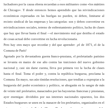
luchadores por la causa obrera recuerdan a esos militantes como «los mártires
de Chicago». Y desde entonces hemos aprendido que las reivindicaciones
económicas expresadas en las huelgas no pueden, ni deben, limitarse al
recinto sindical de las empresas y las categorías: son y deben convertirse en
reivindicaciones sociales, terreno de enfrentamiento político, lucha de clases
que hay que llevar hasta el final —el movimiento real que derriba el estado
de cosas actual debe convertirse en lucha revolucionaria.
Pero hay otro mayo que recordar y del que aprender: ¡el de 1871, el de la
Comuna de París!
Agotado por la devastadora guerra franco-prusiana, el proletariado parisino
se levanta en marzo de ese año contra las traiciones del nuevo gobierno
nacional y, casi sin darse cuenta, lleva por primera vez la lucha de clases
hasta el final. Toma el poder y, contra la república burguesa, proclama la
Comuna. En mayo, sus aún tímidas resoluciones, que tendían a expropiar a la
burguesía del poder económico y político, se ahogarán en la sangre de más
de veinte mil proletarios, masacrados por las bayonetas francesas y prusianas,
ayer enemigas: divididos por sus intereses nacionales opuestos, los dos
Estados burgueses se unen en la masacre de los proletarios, organizados en el