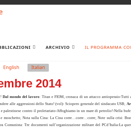
BBLICAZIONI
ARCHIVIO
IL PROGRAMMA CO
English
Italian
cembre 2014
”!
Dal
mondo del lavoro
: Titan e FIOM, cronaca di un attacco antioperaio-Tutti 
ondere alle aggressioni dello Stato! (vol)- Sciopero generale del sindacato USB;
Ar
 e palestinese contro il proletariato-Affoghiamo in un mare di petrolio!-Nella bufe
ro e moschetto; Nota sulla Cina: La Cina corre…corre…corre; Note sulla crisi: Bras
ra Comunista: Tre documenti sull’organizzazione militare del PCd’Italia-La ques