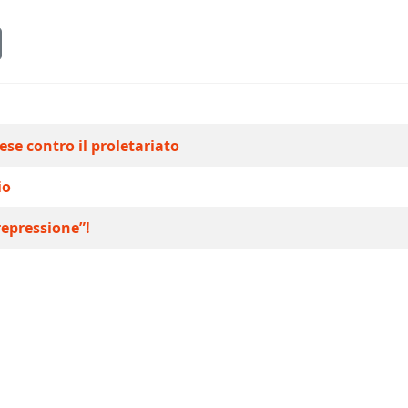
ese contro il proletariato
io
repressione”!