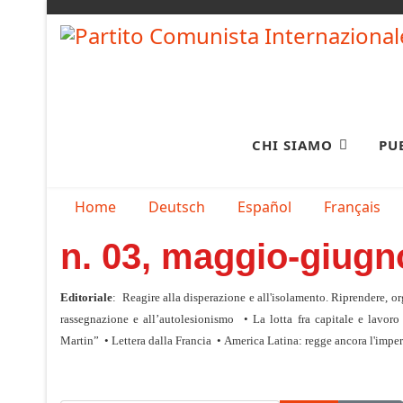
CHI SIAMO
PU
Seleziona la tua lingua
Home
Deutsch
Español
Français
n. 03, maggio-giugn
Editoriale
: Reagire alla disperazione e all'isolamento. Riprendere, or
rassegnazione e all’autolesionismo
•
La lotta fra capitale e lavoro
Martin”
•
Lettera dalla Francia
•
America Latina: regge ancora l'imp