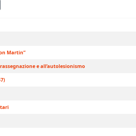
von Martin”
a rassegnazione e all’autolesionismo
57)
tari