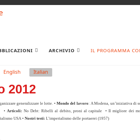
BBLICAZIONI
ARCHIVIO
IL PROGRAMMA CO
English
Italian
o 2012
ganizzare generalizzare le lotte. •
Mondo del lavoro
:
A Modena, un’iniziativa di so
•
Articoli:
No Debt: Ribelli al debito, proni al capitale
•
Il migliore dei m
erialismo USA
•
Nostri testi:
L’imperialismo delle portaerei (1957)