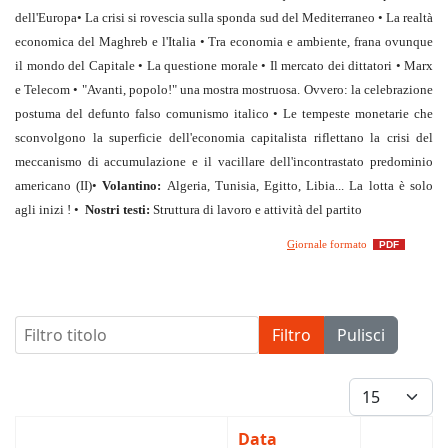
dell'Europa
• La crisi si rovescia sulla sponda sud del Mediterraneo
• La realtà
economica del Maghreb e l'Italia
• Tra economia e ambiente, frana ovunque
il mondo del Capitale
• La questione morale
•
Il mercato dei dittatori
• Marx
e Telecom
• "Avanti, popolo!" una mostra mostruosa. Ovvero: la celebrazione
postuma del defunto falso comunismo italico
•
Le tempeste monetarie che
sconvolgono la superficie dell'economia capitalista riflettano la crisi del
meccanismo di accumulazione e il vacillare dell'incontrastato predominio
americano (II)
•
Volantino:
Algeria, Tunisia, Egitto, Libia... La lotta è solo
agli inizi !
•
Nostri testi:
Struttura di lavoro e attività del partito
G
iornale formato
PDF
Filtro titolo
Filtro
Pulisci
Visualizza #
Data