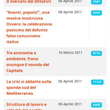
Il mercato dei dittatori
06 Aprile 2011
7441
“Avanti, popolo!”, una
06 Aprile 2011
6959
mostra mostruosa
Ovvero: la celebrazione
postuma del defunto
falso comunismo
italico
Tra economia e
16 Marzo 2011
8770
ambiente, frana
ovunque il mondo del
Capitale
La crisi si abbatte sulla
06 Aprile 2011
11147
sponda sud del
Mediterraneo
Struttura di lavoro e
06 Aprile 2011
6468