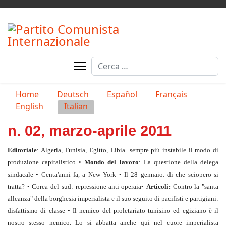
Cerca
Seleziona la tua lingua
Home
Deutsch
Español
Français
English
Italian
n. 02, marzo-aprile 2011
Editoriale
: Algeria, Tunisia, Egitto, Libia...
sempre più instabile il modo di
produzione capitalistico
•
Mondo del lavoro
: La questione della delega
sindacale
•
Centa'anni fa, a New York • Il 28 gennaio: di che sciopero si
tratta?
• Corea del sud: repressione anti-operaia
•
Articoli:
Contro la "santa
alleanza" della borghesia imperialista e il suo seguito di pacifisti e partigiani:
disfattismo di classe
• Il nemico del proletariato tunisino ed egiziano è il
nostro stesso nemico. Lo si abbatta anche qui nel cuore imperialista