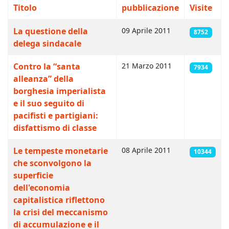
Titolo
pubblicazione
Visite
Articoli
La questione della
09 Aprile 2011
8752
delega sindacale
Contro la “santa
21 Marzo 2011
7934
alleanza” della
borghesia imperialista
e il suo seguito di
pacifisti e partigiani:
disfattismo di classe
Le tempeste monetarie
08 Aprile 2011
10344
che sconvolgono la
superficie
dell'economia
capitalistica riflettono
la crisi del meccanismo
di accumulazione e il