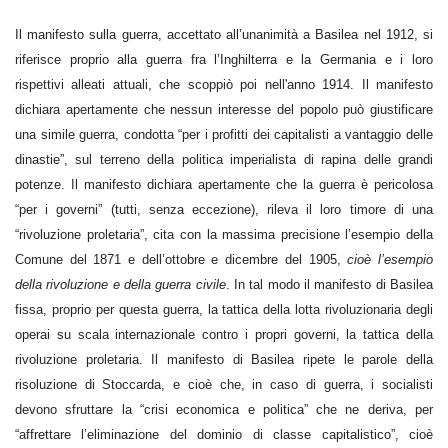
Il manifesto sulla guerra, accettato all’unanimità a Basilea nel 1912, si
riferisce proprio alla guerra fra l’Inghilterra e la Germania e i loro
rispettivi alleati attuali, che scoppiò poi nell'anno 1914. Il manifesto
dichiara apertamente che nessun interesse del popolo può giustificare
una simile guerra, condotta “per i profitti dei capitalisti a vantaggio delle
dinastie”, sul terreno della politica imperialista di rapina delle grandi
potenze. Il manifesto dichiara apertamente che la guerra è pericolosa
“per i governi” (tutti, senza eccezione), rileva il loro timore di una
“rivoluzione proletaria”, cita con la massima precisione l’esempio della
Comune del 1871 e dell’ottobre e dicembre del 1905,
cioè l’esempio
della rivoluzione e della guerra civile
. In tal modo il manifesto di Basilea
fissa, proprio per questa guerra, la tattica della lotta rivoluzionaria degli
operai su scala internazionale contro i propri governi, la tattica della
rivoluzione proletaria. Il manifesto di Basilea ripete le parole della
risoluzione di Stoccarda, e cioè che, in caso di guerra, i socialisti
devono sfruttare la “crisi economica e politica” che ne deriva, per
“affrettare l’eliminazione del dominio di classe capitalistico”, cioè