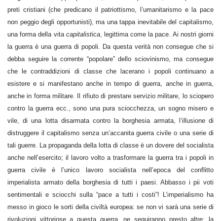
preti cristiani (che predicano il patriottismo, l’umanitarismo e la pace
non peggio degli opportunisti), ma una tappa inevitabile del capitalismo,
una forma della vita
capitalistica
, legittima come la pace. Ai nostri giorni
la guerra è una guerra di popoli. Da questa verità non consegue che si
debba seguire la corrente “popolare” dello sciovinismo, ma consegue
che le contraddizioni di classe che lacerano i popoli continuano a
esistere e si manifestano anche in tempo di guerra, anche in guerra,
anche in forma militare. Il rifiuto di prestare servizio militare, lo sciopero
contro la guerra ecc., sono una pura sciocchezza, un sogno misero e
vile, di una lotta disarmata contro la borghesia armata, l’illusione di
distruggere il capitalismo senza un’accanita guerra civile o una serie di
tali guerre. La propaganda della lotta di classe è un dovere del socialista
anche nell’esercito; il lavoro volto a trasformare la guerra tra i popoli in
guerra civile è l’unico lavoro socialista nell’epoca del conflitto
imperialista armato della borghesia di tutti i paesi. Abbasso i pii voti
sentimentali e sciocchi sulla “pace a tutti i costi”! L’imperialismo ha
messo in gioco le sorti della civiltà europea: se non vi sarà una serie di
rivoluzioni vittoriose a questa guerra, ne seguiranno presto altre; la