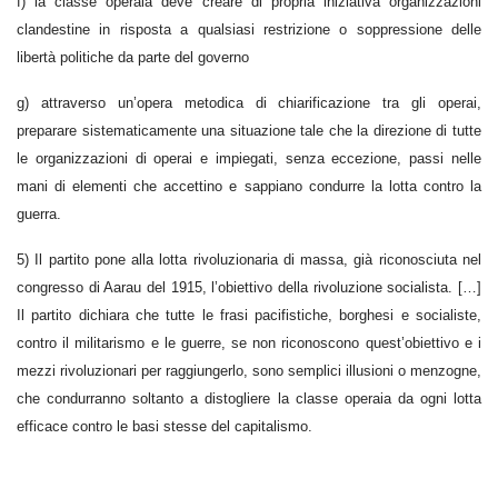
f) la classe operaia deve creare di propria iniziativa organizzazioni
clandestine in risposta a qualsiasi restrizione o soppressione delle
libertà politiche da parte del governo
g) attraverso un’opera metodica di chiarificazione tra gli operai,
preparare sistematicamente una situazione tale che la direzione di tutte
le organizzazioni di operai e impiegati, senza eccezione, passi nelle
mani di elementi che accettino e sappiano condurre la lotta contro la
guerra.
5) Il partito pone alla lotta rivoluzionaria di massa, già riconosciuta nel
congresso di Aarau del 1915, l’obiettivo della rivoluzione socialista. […]
Il partito dichiara che tutte le frasi pacifistiche, borghesi e socialiste,
contro il militarismo e le guerre, se non riconoscono quest’obiettivo e i
mezzi rivoluzionari per raggiungerlo, sono semplici illusioni o menzogne,
che condurranno soltanto a distogliere la classe operaia da ogni lotta
efficace contro le basi stesse del capitalismo.