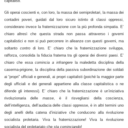
capitalisti.
Gli operai coscienti e, con loro, la massa dei semiproletari, la massa dei
contadini poveri, guidati dal loro sicuro istinto di classi oppressi,
considerano invece la fraternizzazione con la più profonda simpatia. E’
chiaro altresì che questa strada non passa attraverso i governi
capitalistici e non si può percorrere in alleanze con questi governi, ma
soltanto
contro
di loro. E’ chiaro che la fraternizzazione sviluppa,
rafforza, consolida la fiducia fraterna tra gli operai dei diversi paesi. E’
chiaro che essa
comincia a infrangere
la maledetta disciplina della
caserma-prigione, la disciplina della passiva subordinazione dei soldati
ai “propri” ufficiali e generali, ai propri capitalisti (poiché la maggior parte
degli ufficiali e dei generali appartiene alla classe capitalistica o ne
difende gli interessi). E’ chiaro che la fraternizzazione è un’iniziativa
rivoluzionaria delle
masse
, è il risvegliarsi della coscienza,
dell’intelligenza, dell’audacia delle classi oppresse, è in altri termini uno
degli anelli della catena d’iniziative che conducono alla rivoluzione
socialista proletaria. Viva la fraternizzazione! Viva la rivoluzione
socialista del proletariato che
sta cominciando
!