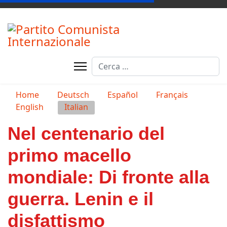
Cerca
Seleziona la tua lingua
Home
Deutsch
Español
Français
English
Italian
Nel centenario del
primo macello
mondiale: Di fronte alla
guerra. Lenin e il
disfattismo