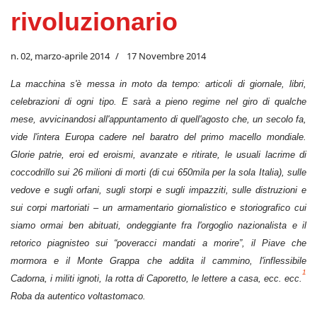
rivoluzionario
n. 02, marzo-aprile 2014
17 Novembre 2014
La macchina s'è messa in moto da tempo: articoli di giornale, libri,
celebrazioni di ogni tipo. E sarà a pieno regime nel giro di qualche
mese, avvicinandosi all'appuntamento di quell'agosto che, un secolo fa,
vide l'intera Europa cadere nel baratro del primo macello mondiale.
Glorie patrie, eroi ed eroismi, avanzate e ritirate, le usuali lacrime di
coccodrillo sui 26 milioni di morti (di cui 650mila per la sola Italia), sulle
vedove e sugli orfani, sugli storpi e sugli impazziti, sulle distruzioni e
sui corpi martoriati – un armamentario giornalistico e storiografico cui
siamo ormai ben abituati, ondeggiante fra l'orgoglio nazionalista e il
retorico piagnisteo sui “poveracci mandati a morire”, il Piave che
mormora e il Monte Grappa che addita il cammino, l'inflessibile
1
Cadorna, i militi ignoti, la rotta di Caporetto, le lettere a casa, ecc. ecc.
Roba da autentico voltastomaco.