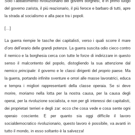
Solo l’abbattimento rivoluzionario dei governi borghesi, e in primo luogo
del governo zarista, il più reazionario, il più feroce e barbaro di tutti, apre
la strada al socialismo e alla pace tra i popoli.
[…]
La guerra riempie le tasche dei capitalisti, verso i quali scorre il mare
d’oro dell’erario delle grandi potenze. La guerra suscita odio cieco contro
il nemico e la borghesia cerca con tutte le forze di indirizzare in questo
senso il malcontento del popolo, distogliendo la sua attenzione dal
nemico
principale
: il governo e le classi dirigenti del
proprio
paese. Ma
la guerra, portando infinite sventure e orrori alle masse lavoratrici, educa
e tempra i migliori rappresentanti della classe operaia. Se si deve
morire, moriamo nella lotta per la nostra causa, per la causa degli
operai, per la rivoluzione socialista, e non per gli interessi dei capitalisti,
dei proprietari terrieri e degli zar: ecco che cosa vede e cosa sente ogni
operaio cosciente. E per quanto sia oggi difficile il lavoro
socialdemocratico rivoluzionario, questo lavoro è possibile, va avanti in
tutto il mondo, in esso soltanto è la salvezza!