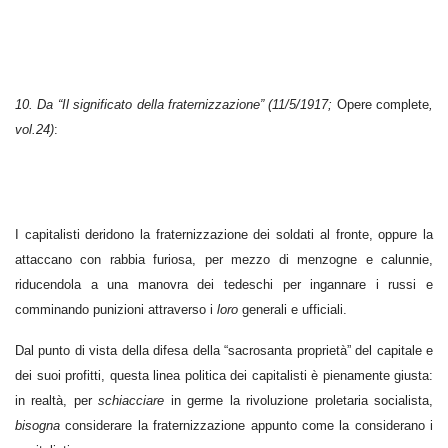
10. Da “Il significato della fraternizzazione” (11/5/1917;
Opere complete
,
vol.24)
:
I capitalisti deridono la fraternizzazione dei soldati al fronte, oppure la
attaccano con rabbia furiosa, per mezzo di menzogne e calunnie,
riducendola a una manovra dei tedeschi per ingannare i russi e
comminando punizioni attraverso i
loro
generali e ufficiali.
Dal punto di vista della difesa della “sacrosanta proprietà” del capitale e
dei suoi profitti, questa linea politica dei capitalisti è pienamente giusta:
in realtà, per
schiacciare
in germe la rivoluzione proletaria socialista,
bisogna
considerare la fraternizzazione appunto come la considerano i