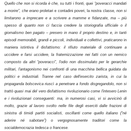
Quello che non si ricorda è che, su tutti i fronti, quei “poveracci mandati
a morire”, che erano
proletari e contadini poveri, la nostra classe
, non si
limitarono a imprecare e a scrivere a mamme e fidanzate, ma – più
spesso di quanto non ci faccia credere la storiografia ufficiale o il
giornalismo ben pagato – presero in mano il proprio destino e, in tanti
episodi memorabili, grandi e piccoli, individuali e collettivi, praticarono
in
maniera istintiva
il
disfattismo
: il rifiuto materiale di continuare a
uccidere e farsi uccidere, la fraternizzazione nei fatti con un nemico
composto da altri “poveracci”, l'odio non dissimulato per le gerarchie
militari, l'antagonismo nei confronti di una macchina bellica guidata da
politici e industriali. Tranne nel caso dell'esercito zarista, in cui la
propaganda bolscevica riuscì a penetrare a fondo disgregandolo, non si
trattò quasi mai del vero
disfattismo rivoluzionario
come l'intesero Lenin
e i rivoluzionari conseguenti: ma, in numerosi casi, vi si avvicinò di
molto, grazie al lavoro svolto nelle file degli eserciti dalle frazioni di
sinistra di timidi partiti socialisti, oscillanti come quello italiano (“né
aderire né sabotare”) o vergognosamente traditori come la
socialdemocrazia tedesca o francese.