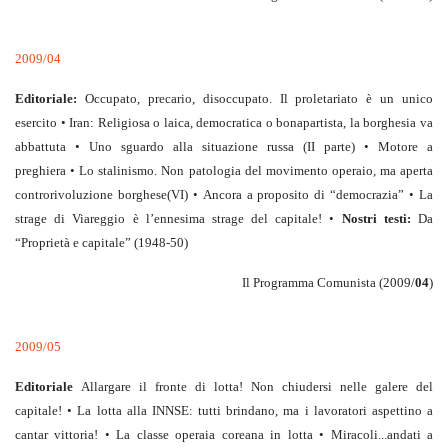
2009/04
Editoriale:
Occupato, precario, disoccupato. Il proletariato è un unico
esercito • Iran: Religiosa o laica, democratica o bonapartista, la borghesia va
abbattuta • Uno sguardo alla situazione russa (II parte) • Motore a
preghiera • Lo stalinismo. Non patologia del movimento operaio, ma aperta
controrivoluzione borghese(VI) • Ancora a proposito di “democrazia” • La
strage di Viareggio è l’ennesima strage del capitale! •
Nostri testi:
Da
“Proprietà e capitale” (1948-50)
Il Programma Comunista (2009/
04
)
2009/05
Editoriale
Allargare il fronte di lotta! Non chiudersi nelle galere del
capitale! • La lotta alla INNSE: tutti brindano, ma i lavoratori aspettino a
cantar vittoria! • La classe operaia coreana in lotta • Miracoli...andati a