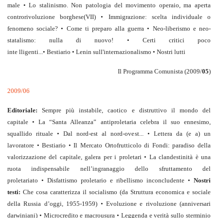
male • Lo stalinismo. Non patologia del movimento operaio, ma aperta
controrivoluzione borghese(VII) • Immigrazione: scelta individuale o
fenomeno sociale? • Come ti preparo alla guerra • Neo-liberismo e neo-
statalismo: nulla di nuovo! • Certi critici poco
inte lligenti...• Bestiario • Lenin sull'internazionalismo • Nostri lutti
Il Programma Comunista (2009/
05
)
2009/06
Editoriale:
Sempre più instabile, caotico e distruttivo il mondo del
capitale • La “Santa Alleanza” antiproletaria celebra il suo ennesimo,
squallido rituale • Dal nord-est al nord-ovest... • Lettera da (e a) un
lavoratore • Bestiario • Il Mercato Ortofrutticolo di Fondi: paradiso della
valorizzazione del capitale, galera per i proletari • La clandestinità è una
ruota indispensabile nell’ingranaggio dello sfruttamento del
proletariato • Disfattismo proletario e ribellismo inconcludente •
Nostri
testi:
Che cosa caratterizza il socialismo (da Struttura economica e sociale
della Russia d’oggi, 1955-1959) • Evoluzione e rivoluzione (anniversari
darwiniani) • Microcredito e macrousura • Leggenda e verità sullo sterminio