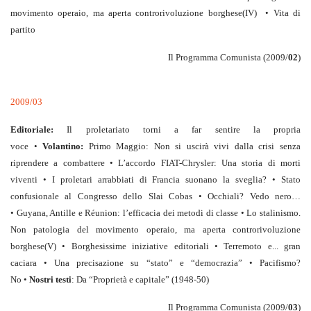
movimento operaio, ma aperta controrivoluzione borghese(IV) • Vita di
partito
Il Programma Comunista (2009/
02
)
2009/03
Editoriale:
Il proletariato torni a far sentire la propria
voce •
Volantino:
Primo Maggio: Non si uscirà vivi dalla crisi senza
riprendere a combattere • L’accordo FIAT-Chrysler: Una storia di morti
viventi • I proletari arrabbiati di Francia suonano la sveglia? • Stato
confusionale al Congresso dello Slai Cobas • Occhiali? Vedo nero…
• Guyana, Antille e Réunion: l’efficacia dei metodi di classe • Lo stalinismo.
Non patologia del movimento operaio, ma aperta controrivoluzione
borghese(V) • Borghesissime iniziative editoriali • Terremoto e... gran
caciara • Una precisazione su “stato” e “democrazia” • Pacifismo?
No •
Nostri testi
: Da “Proprietà e capitale” (1948-50)
Il Programma Comunista (2009/
03
)