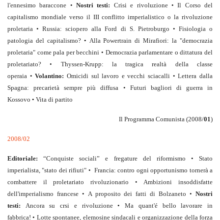
l'ennesimo baraccone •
Nostri testi:
Crisi e rivoluzione • Il Corso del
capitalismo mondiale verso il III conflitto imperialistico o la rivoluzione
proletaria • Russia: sciopero alla Ford di S. Pietroburgo • Fisiologia o
patologia del capitalismo? • Alla Powertrain di Mirafiori: la "democrazia
proletaria" come pala per becchini • Democrazia parlamentare o dittatura del
proletariato? • Thyssen-Krupp: la tragica realtà della classe
operaia •
Volantino:
Omicidi sul lavoro e vecchi sciacalli • Lettera dalla
Spagna: precarietà sempre più diffusa • Futuri bagliori di guerra in
Kossovo • Vita di partito
Il Programma Comunista (2008/
01
)
2008/02
Editoriale:
“Conquiste sociali” e fregature del riformismo • Stato
imperialista, "stato dei rifiuti" • Francia: contro ogni opportunismo tornerà a
combattere il proletariato rivoluzionario • Ambizioni insoddisfatte
dell'imperialismo francese • A proposito dei fatti di Bolzaneto •
N
ostri
testi:
Ancora su crsi e rivoluzione • Ma quant'é bello lavorare in
fabbrica! • Lotte spontanee, elemosine sindacali e organizzazione della forza