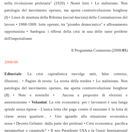
nella rivoluzione proletaria" (1920) • Nostri lutti • Lo stalinismo. Non
patologia del movimento operaio, ma aperta controrivoluzione borghese
(I) • Linee di struttura della Riforma (social-fascista) della Contrattazione del
lavoro • 1968-1969: lotte operaie, tra "piombo democratico" e affossamento
opportunista • Sardegna: i riflessi della crisi in una delle tante periferie
dell'imperialismo
Il Programma Comunista (2008/
05
)
2008/06
Editoriale
: La crisi capitalistica travolge miti, false certezze,
illusioni... • Pagine di teoria: La teoria della rendita • Lo stalinismo. Non
patologia del movimento operaio, ma aperta controrivoluzione borghese
(II) • Note e noterelle • Ancora a proposito di elezioni e
astensionismo •
Volantini
: La crsi economica: per i lavoratori è una lunga
spirale senza riprese - L'unica lotta che paga contro il razzismo è la lotta di
classe senza quartiere... • Uno sguardo alla situazione economica
russa • Decreto Gelmini: dalla parte dei proletari • Crisi economica: pacifica
metamorfosi o catastrofe? • Il neo Presidente USA e la Gonzi International