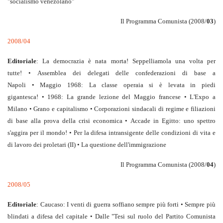
"socialismo venezolano"
Il Programma Comunista (2008/
03
)
2008/04
Editoriale
: La democrazia è nata morta! Seppelliamola una volta per
tutte! • Assemblea dei delegati delle confederazioni di base a
Napoli • Maggio 1968: La classe operaia si è levata in piedi
gigantesca! • 1968: La grande lezione del Maggio francese • L'Expo a
Milano • Grano e capitalismo • Corporazioni sindacali di regime e filiazioni
di base alla prova della crisi economica • Accade in Egitto: uno spettro
s'aggira per il mondo! • Per la difesa intransigente delle condizioni di vita e
di lavoro dei proletari (II) • La questione dell'immigrazione
Il Programma Comunista (2008/
04
)
2008/05
Editoriale
: Caucaso: I venti di guerra soffiano sempre più forti • Sempre più
blindati a difesa del capitale • Dalle "Tesi sul ruolo del Partito Comunista