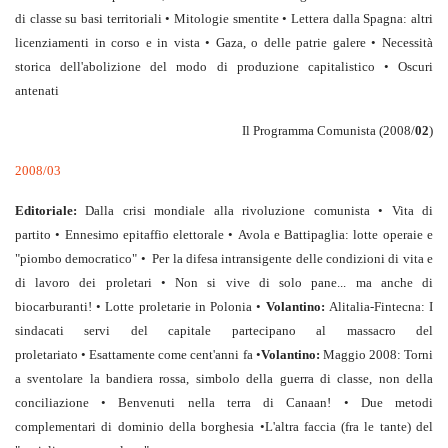
di classe su basi territoriali • Mitologie smentite • Lettera dalla Spagna: altri
licenziamenti in corso e in vista • Gaza, o delle patrie galere • Necessità
storica dell'abolizione del modo di produzione capitalistico • Oscuri
antenati
Il Programma Comunista (2008/
02
)
2008/03
Editoriale:
Dalla crisi mondiale alla rivoluzione comunista • Vita di
partito • Ennesimo epitaffio elettorale • Avola e Battipaglia: lotte operaie e
"piombo democratico" • Per la difesa intransigente delle condizioni di vita e
di lavoro dei proletari • Non si vive di solo pane... ma anche di
biocarburanti! • Lotte proletarie in Polonia •
Volantino:
Alitalia-Fintecna: I
sindacati servi del capitale partecipano al massacro del
proletariato • Esattamente come cent'anni fa •
Volantino
:
Maggio 2008: Torni
a sventolare la bandiera rossa, simbolo della guerra di classe, non della
conciliazione • Benvenuti nella terra di Canaan! • Due metodi
complementari di dominio della borghesia •L'altra faccia (fra le tante) del