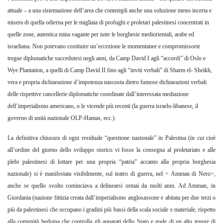
attuale – a una sistemazione dell’area che contempli anche una soluzione meno incerta e
misera di quella odierna per le migliaia di profughi e proletari palestinesi concentrati in
quelle zone, autentica mina vagante per
tutte
le borghesie mediorientali, arabe ed
israeliana. Non potevano costituire un’eccezione le momentanee e compromissorie
tregue diplomatiche succedutesi negli anni, da Camp David I agli “accordi” di Oslo e
Wye Plantation, a quelli di Camp David II fino agli “inviti verbali” di Sharm el- Sheikh,
vera e propria dichiarazione d’impotenza nascosta dietro fumose dichiarazioni verbali
delle rispettive cancellerie diplomatiche coordinate dall’interessata mediazione
dell’imperialismo americano, o le vicende più recenti (la guerra israelo-libanese, il
governo di unità nazionale OLP-Hamas, ecc.).
La definitiva chiusura di ogni residuale “questione nazionale” in Palestina (in cui cioè
all’ordine del giorno dello sviluppo storico vi fosse la consegna al proletariato e alle
plebi palestinesi di lottare per una propria “patria” accanto alla propria borghesia
nazionale) si è manifestata visibilmente, sul teatro di guerra, nel < Amman di Nero>,
anche se quello svolto cominciava a delinearsi ormai da molti anni. Ad Amman, in
Giordania (nazione fittizia creata dall’imperialismo anglosassone e abitata per due terzi o
più da palestinesi che occupano i gradini più bassi della scala sociale e materiale, rispetto
alla comunità beduina che controlla gli apparati dello Stato e gode di un alto tenore di