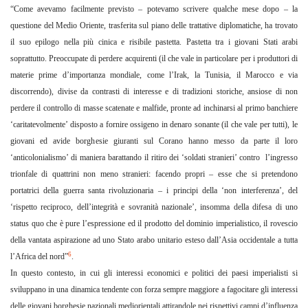
“Come avevamo facilmente previsto – potevamo scrivere qualche mese dopo – la
questione del Medio Oriente, trasferita sul piano delle trattative diplomatiche, ha trovato
il suo epilogo nella più cinica e risibile pastetta. Pastetta tra i giovani Stati arabi
soprattutto. Preoccupate di perdere acquirenti (il che vale in particolare per i produttori di
materie prime d’importanza mondiale, come l’Irak, la Tunisia, il Marocco e via
discorrendo), divise da contrasti di interesse e di tradizioni storiche, ansiose di non
perdere il controllo di masse scatenate e malfide, pronte ad inchinarsi al primo banchiere
‘caritatevolmente’ disposto a fornire ossigeno in denaro sonante (il che vale per tutti), le
giovani ed avide borghesie giuranti sul Corano hanno messo da parte il loro
‘anticolonialismo’ di maniera barattando il ritiro dei ‘soldati stranieri’ con
tro
l’ingresso
trionfale di quattrini non meno stranieri: facendo propri – esse che si pretendono
portatrici della guerra santa rivoluzionaria – i principi della ‘non interferenza’, del
‘rispetto reciproco, dell’integrità e sovranità nazionale’, insomma della difesa di uno
status quo che è pure l’espressione ed il prodotto del dominio imperialistico, il rovescio
della vantata aspirazione ad uno Stato arabo unitario esteso dall’Asia occidentale a tutta
6
l’Africa del nord”
.
In questo contesto, in cui gli interessi economici e politici dei paesi imperialisti si
sviluppano in una dinamica tendente con forza sempre maggiore a fagocitare gli interessi
delle giovani borghesie nazionali mediorientali attirandole nei rispettivi campi d’influenza