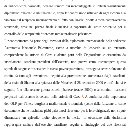
di indipendenza nazionale, peraltro sempre più mercanteggiata in imbelli trastullamenti
diplomatici bilaterali o multilaterali e, dopo la sconfessione ufficiale di ogni ricorso alla
violenza e il reciproco riconoscimento di fatto con Israele, ridotta a mera compravendita
territoriale, dove nel prezzo finale è inclusa la copertura del costo sostenuto per il
controllo delle sempre più diseredate masse proletarie palestinesi.
Il riconoscimento da parte degli avvoltoi della diplomazia internazionale della sedicente
Autonomia Nazionale Palestinese, estesa a macchia di leopardo su un territorio
comprendente la striscia di Gaza e alcune parti della Cisgiordania e circondato da
insediamenti israeliani presidiati dall’esercito, non poteva certo interrompere questa
spirale di
sangue e miseria per le masse povere palestinesi, proseguita senza soluzione di
continuità fino agli avvenimenti seguiti alla provocazione, orchestrata dagli israeliani,
della visita di Sharon alla spianata delle Moschee il 28 settembre 2000 e a ciò che vi è
seguito, fino alla recente guerra israelo-libanese (estate 2006) o ai continui massacri
8
perpetrati dall’esercito israeliano nella striscia di Gaza
. A conferma della importanza
dell’OLP per l’intera borghesia mediorientale e mondiale (come della funzione di carne
da cannone che le maciullate plebi palestinesi rivestono per la loro dirigenza), non si può
dimenticare un episodio molto eloquente in merito: in occasione della durissima
rappresaglia militare dell’esercito israeliano, seguita al linciaggio dei due riservisti