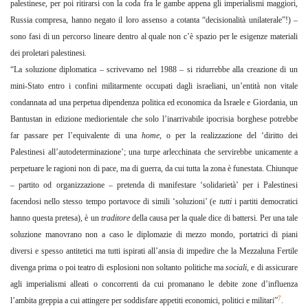
palestinese, per poi ritirarsi con la coda fra le gambe appena gli imperialismi maggiori,
Russia compresa, hanno negato il loro assenso a cotanta “decisionalità unilaterale”!) –
sono fasi di un percorso lineare dentro al quale non c’è spazio per le esigenze materiali
dei proletari palestinesi.
“La soluzione diplomatica – scrivevamo nel 1988 – si ridurrebbe alla creazione di un
mini-Stato entro i confini militarmente occupati dagli israeliani, un’entità non vitale
condannata ad una perpetua dipendenza politica ed economica da Israele e Giordania, un
Bantustan in edizione mediorientale che solo l’inarrivabile ipocrisia borghese potrebbe
far passare per l’equivalente di una
home
, o per la realizzazione del ‘diritto dei
Palestinesi all’autodeterminazione’; una turpe arlecchinata che servirebbe unicamente a
perpetuare le ragioni non di pace, ma di guerra, da cui tutta la zona è funestata. Chiunque
– partito od organizzazione – pretenda di manifestare ‘solidarietà’ per i Palestinesi
facendosi nello stesso tempo portavoce di simili ‘soluzioni’ (e
tutti
i partiti democratici
hanno questa pretesa), è un
traditore
della causa per la quale dice di battersi. Per una tale
soluzione manovrano non a
caso le diplomazie di mezzo mondo, portatrici di piani
diversi e spesso antitetici ma tutti ispirati all’ansia di impedire che la Mezzaluna Fertile
divenga prima o poi teatro di esplosioni non soltanto politiche ma
sociali
, e di assicurare
agli imperialismi alleati o concorrenti da cui promanano le debite zone d’influenza
7
l’ambita greppia a cui attingere per soddisfare appetiti economici, politici e militari”
.