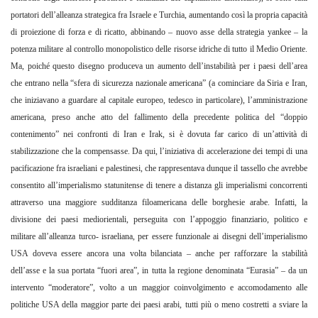
portatori dell’alleanza strategica fra Israele e Turchia, aumentando così la propria capacità
di proiezione di forza e di ricatto, abbinando – nuovo asse della strategia yankee – la
potenza militare al controllo monopolistico delle risorse idriche di tutto il Medio Oriente.
Ma, poiché questo disegno produceva un aumento dell’instabilità per i paesi dell’area
che entrano nella “sfera di sicurezza nazionale americana” (a cominciare da Siria e Iran,
che iniziavano a guardare al capitale europeo, tedesco in particolare), l’amministrazione
americana, preso anche atto del fallimento della precedente politica del “doppio
contenimento” nei confronti di Iran e Irak, si è dovuta far carico di un’attività di
stabilizzazione che la compensasse. Da qui, l’iniziativa di accelerazione dei tempi di una
pacificazione fra israeliani e palestinesi, che rappresentava dunque il tassello che avrebbe
consentito all’imperialismo statunitense di tenere a distanza gli imperialismi concorrenti
attraverso una maggiore sudditanza filoamericana delle borghesie arabe. Infatti, la
divisione dei paesi mediorientali, perseguita con l’appoggio finanziario, politico e
militare all’alleanza turco- israeliana, per essere funzionale ai disegni dell’imperialismo
USA doveva essere ancora una volta bilanciata – anche per rafforzare la stabilità
dell’asse e la sua portata “fuori area”, in tutta la regione denominata “Eurasia” – da un
intervento “moderatore”, volto a un maggior coinvolgimento e accomodamento alle
politiche USA della maggior parte dei paesi arabi, tutti più o meno costretti a sviare la