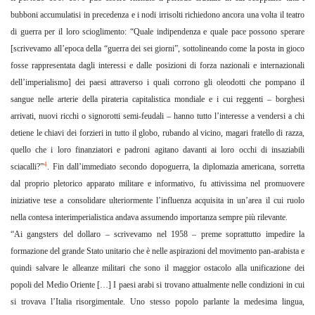
bubboni accumulatisi in precedenza e i nodi irrisolti richiedono ancora una volta il teatro
di guerra per il loro scioglimento: “Quale indipendenza e quale pace possono sperare
[scrivevamo all’epoca della “guerra dei sei giorni”, sottolineando come la posta in gioco
fosse rappresentata dagli interessi e dalle posizioni di forza nazionali e internazionali
dell’imperialismo] dei paesi attraverso i quali corrono gli oleodotti che pompano il
sangue
nelle arterie della pirateria capitalistica mondiale e i cui reggenti – borghesi
arrivati, nuovi ricchi o signorotti semi-feudali – hanno tutto l’interesse a vendersi a chi
detiene le chiavi dei forzieri in tutto il globo, rubando al vicino, magari fratello di razza,
quello che i loro finanziatori e padroni agitano davanti ai loro occhi di insaziabili
4
sciacalli?”
. Fin dall’immediato secondo dopoguerra, la diplomazia americana, sorretta
dal proprio pletorico apparato militare e informativo, fu attivissima nel promuovere
iniziative tese a consolidare ulteriormente l’influenza acquisita in un’area il cui ruolo
nella contesa interimperialistica andava assumendo importanza sempre più rilevante.
“Ai gangsters del dollaro – scrivevamo nel 1958 – preme soprattutto impedire la
formazione del grande Stato unitario che è nelle aspirazioni del movimento pan-arabista e
quindi salvare le alleanze militari che sono il maggior ostacolo alla unificazione dei
popoli del Medio Oriente […] I paesi arabi si trovano attualmente nelle condizioni in cui
si trovava l’Italia risorgimentale. Uno stesso popolo parlante la medesima lingua,