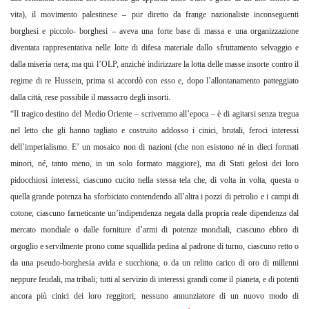
vita), il movimento palestinese – pur diretto da frange nazionaliste inconseguenti
borghesi e piccolo- borghesi – aveva una forte base di massa e una organizzazione
diventata rappresentativa nelle lotte di difesa materiale dallo sfruttamento selvaggio e
dalla miseria nera; ma qui l’OLP, anziché indirizzare la lotta delle masse insorte contro il
regime di re Hussein, prima si accordò con esso e, dopo l’allontanamento patteggiato
dalla città, rese possibile il massacro degli insorti.
“Il tragico destino del Medio Oriente – scrivemmo all’epoca – è di agitarsi senza tregua
nel letto che gli hanno tagliato e costruito addosso i cinici, brutali, feroci interessi
dell’imperialismo. E’ un mosaico non di nazioni (che non esistono né in dieci formati
minori, né, tanto meno, in un solo formato maggiore), ma di Stati gelosi dei loro
pidocchiosi interessi, ciascuno cucito nella stessa tela che, di volta in volta, questa o
quella grande potenza ha sforbiciato contendendo all’altra i pozzi di petrolio e i campi di
cotone, ciascuno farneticante un’indipendenza negata dalla propria reale
dipendenza dal
mercato mondiale o dalle forniture d’armi di potenze mondiali, ciascuno ebbro di
orgoglio e servilmente prono come squallida pedina al padrone di turno, ciascuno retto o
da una pseudo-borghesia avida e succhiona, o da un relitto carico di oro di millenni
neppure feudali, ma tribali; tutti al servizio di interessi grandi come il pianeta, e di potenti
ancora più cinici dei loro reggitori; nessuno annunziatore di un nuovo modo di