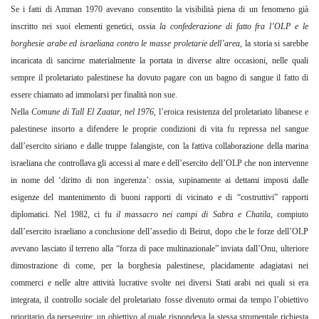
Se i fatti di Amman 1970 avevano consentito la visibilità piena di un fenomeno già
inscritto nei suoi elementi genetici, ossia
la confederazione di fatto fra l’OLP e le
borghesie arabe ed israeliana contro le masse proletarie dell’area
, la storia si sarebbe
incaricata di sancirne materialmente la portata in diverse altre occasioni, nelle quali
sempre il proletariato palestinese ha dovuto pagare con un bagno di sangue il fatto di
essere chiamato ad immolarsi per finalità non sue.
Nella
Comune di Tall El Zaatar, nel 1976
, l’eroica resistenza del proletariato libanese e
palestinese insorto a difendere le proprie condizioni di vita fu repressa nel sangue
dall’esercito siriano e dalle truppe falangiste, con la fattiva collaborazione della marina
israeliana che controllava gli accessi al mare e dell’esercito dell’OLP che non intervenne
in nome del ‘diritto di non ingerenza’: ossia, supinamente ai dettami imposti dalle
esigenze del mantenimento di buoni rapporti di vicinato e di “costruttivi” rapporti
diplomatici. Nel 1982, ci fu
il massacro nei campi di Sabra e Chatila
, compiuto
dall’esercito israeliano a conclusione dell’assedio di Beirut, dopo che le forze dell’OLP
avevano lasciato il terreno alla “forza di pace multinazionale” inviata dall’Onu, ulteriore
dimostrazione di come, per la borghesia palestinese, placidamente adagiatasi nei
commerci e nelle altre attività lucrative svolte nei diversi Stati arabi nei quali si era
integrata, il controllo sociale del proletariato fosse divenuto ormai da tempo l’obiettivo
prioritario da perseguire: un obiettivo al quale rispondeva la stessa strumentale richiesta