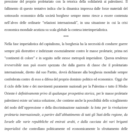
pressione del proprio proletariato con la retorica della solidarietà ai palestinesi. Il
fallimento di questo tentativo indica che la dinamica impressa dalle forze materiali del
sottosuolo economico della società borghese sempre meno riesce a essere contenuta
nell’alveo delle ordinarie “relazioni internazionali”, in una situazione in cui la crisi
economica mondiale acutizza su scala globale la contesa interimperialistica.
***
Nella fase imperialistica del capitalismo, la borghesia ha la necessità di condurre guerre
sempre più distruttive e indirizzate essenzialmente contro le masse proletarie, prima nei
“continenti di colore” e in seguito nelle stesse metropoli imperialiste. Questa
tendenza
irreversibile
non può essere spezzata che dalla guerra di classe che il proletariato
internazionale, diretto dal suo Partito, dovrà dichiarare alla borghesia mondiale sempre
confederata contro di esso a difesa del proprio dominio politico ed economico. Oggi che
il ciclo delle lotte e dei movimenti puramente nazionali per la Palestina e tutto il Medio
Oriente è
definitivamente privo di qualunque prospettiva storica
, per le masse proletarie
palestinesi esiste un’unica soluzione, che contiene anche la possibilità dello scioglimento
del nodo dell’oppressione e della discriminazione nazionale:
la lotta per la rivoluzione
proletaria internazionale, a partire dall’abbattimento di tutti gli Stati della regione, da
Israele alle varie repubbliche ed emirati arabi, e dalla cacciata dei vari briganti
imperialisti
che controllano politicamente ed economicamente lo sfruttamento delle