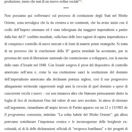
1
produzione, meno che mai di un nuovo ordine sociale”
.
***
Non possiamo qui soffermarci sul processo di costituzione degli Stati nel Medio
Oriente, zona nevralgica che fa da cerniera a tre continenti, che ha avuto inizio con il
crollo dell’Impero ottomano ed è stata ridisegnata dai maggiori imperialismi a partire
dalla fine del I° conflitto mondiale, sulla base delle loro ragioni di rapina imperialistica e
di conquista e controllo di nuovi mercati e di fonti di materie prime strategiche. Si tratta
di un processo che la conclusione della II° guerra mondiale ha accentuato, pur in
presenza dei moti di liberazione nazionale che cominciavano a svilupparsi, con la nascita
dello stato d’Israele nel 1948. Con Israele sorgeva il pivot del dispositivo di controllo
americano nell’area e, come la sua costituzione sancì la sostituzione del dominio
dell’imperialismo americano alla declinante potenza inglese, così il suo progressivo
allargamento territoriale rappresentò negli anni la crescita di quel dominio a spese di
concorrenti vecchi e nuovi – cui non rimaneva altro che blaterare pietosamente dietro la
foglia di fico di risoluzioni Onu dal valore di uno zero assoluto. In attesa di ritornare
sull’argomento, rimandiamo all’ampio lavoro di Partito apparso sui nn.12 e 13/1965 de
Il programma comunista
, intitolato “La solita babele del Medio Oriente”: già allora
potevamo sottolineare l’impotenza cronica e le inconseguenze delle borghesie ex-
coloniali, al di là delle dichiarazioni ufficiali di “reciproca fratellanza” e dei progetti di