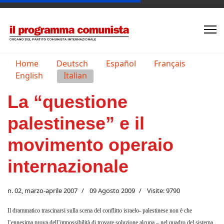
Seleziona la tua lingua
Home
Deutsch
Español
Français
English
Italian
La “questione
palestinese” e il
movimento operaio
internazionale
n. 02, marzo-aprile 2007
09 Agosto 2009
Visite: 9790
Il drammatico trascinarsi sulla scena del conflitto israelo- palestinese non è che
l’ennesima prova dell’impossibilità di trovare soluzione alcuna – nel quadro del sistema