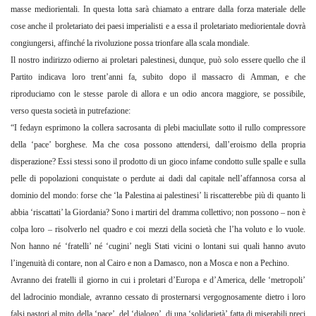
masse mediorientali. In questa lotta sarà chiamato a entrare dalla forza materiale delle
cose anche il proletariato dei paesi imperialisti e a essa il proletariato mediorientale dovrà
congiungersi, affinché la rivoluzione possa trionfare alla scala mondiale.
Il nostro indirizzo odierno ai proletari palestinesi, dunque, può solo essere quello che il
Partito indicava loro trent’anni fa, subito dopo il massacro di Amman, e che
riproduciamo con le stesse parole di allora e un odio ancora maggiore, se possibile,
verso questa società in putrefazione:
“I fedayn esprimono la collera sacrosanta di plebi maciullate sotto il rullo compressore
della ‘pace’ borghese. Ma che cosa possono attendersi, dall’eroismo della propria
disperazione? Essi stessi sono il prodotto di un gioco infame condotto sulle spalle e sulla
pelle di popolazioni conquistate o perdute ai dadi dal capitale nell’affannosa corsa al
dominio del mondo: forse che ‘la Palestina ai palestinesi’ li riscatterebbe più di quanto li
abbia ‘riscattati’ la Giordania? Sono i martiri del dramma collettivo; non possono – non è
colpa loro – risolverlo nel quadro e coi mezzi della società che l’ha voluto e lo vuole.
Non hanno né ‘fratelli’ né ‘cugini’ negli Stati vicini o lontani sui quali hanno avuto
l’ingenuità di contare, non al Cairo e non a Damasco, non a Mosca e non a Pechino.
Avranno dei fratelli il giorno in cui i proletari d’Europa e d’America, delle ‘metropoli’
del ladrocinio mondiale, avranno cessato di prosternarsi vergognosamente dietro i loro
falsi pastori al mito della ‘pace’, del ‘dialogo’, di una ‘solidarietà’ fatta di miserabili preci