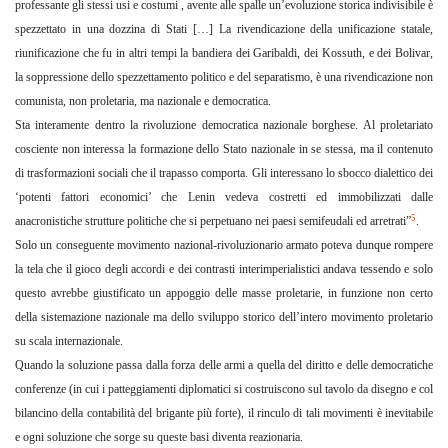
professante gli stessi usi e costumi , avente alle spalle un’evoluzione storica indivisibile è
spezzettato in una dozzina di Stati […] La rivendicazione della unificazione statale,
riunificazione che fu in altri tempi la bandiera dei Garibaldi, dei Kossuth, e dei Bolivar,
la soppressione dello spezzettamento politico e del separatismo, è una rivendicazione non
comunista, non proletaria, ma nazionale e democratica.
Sta interamente dentro la rivoluzione democratica nazionale borghese. Al proletariato
cosciente non interessa la formazione dello Stato nazionale in se stessa, ma il contenuto
di trasformazioni sociali che il trapasso comporta. Gli interessano lo sbocco dialettico dei
‘potenti fattori economici’ che Lenin vedeva costretti ed immobilizzati dalle
5
anacronistiche strutture politiche che si perpetuano nei paesi semifeudali ed arretrati”
.
Solo un conseguente movimento nazional-rivoluzionario armato poteva dunque rompere
la tela che il gioco degli accordi e dei contrasti interimperialistici andava tessendo e solo
questo avrebbe giustificato un appoggio delle masse proletarie, in funzione non certo
della sistemazione nazionale ma dello sviluppo storico dell’intero movimento proletario
su scala internazionale.
Quando la soluzione passa dalla forza delle armi a quella del diritto e delle democratiche
conferenze (in cui i patteggiamenti diplomatici si costruiscono sul tavolo da disegno e col
bilancino della contabilità del brigante più forte), il rinculo di tali movimenti è inevitabile
e ogni soluzione che sorge su queste basi diventa reazionaria.