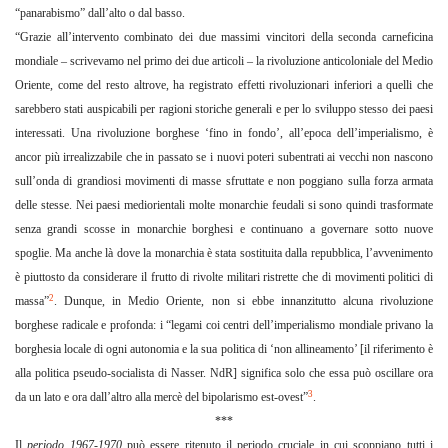
“panarabismo” dall’alto o dal basso.
“Grazie all’intervento combinato dei due massimi vincitori della seconda carneficina
mondiale – scrivevamo nel primo dei due articoli – la rivoluzione anticoloniale del Medio
Oriente, come del resto altrove, ha registrato effetti rivoluzionari inferiori a quelli che
sarebbero stati auspicabili per ragioni storiche generali e per lo sviluppo stesso dei paesi
interessati. Una rivoluzione borghese ‘fino in fondo’, all’epoca dell’imperialismo, è
ancor più irrealizzabile che in passato se i nuovi poteri subentrati ai vecchi non nascono
sull’onda di grandiosi movimenti di masse sfruttate e non poggiano sulla forza armata
delle stesse. Nei paesi mediorientali molte mo
narchie feudali si sono quindi trasformate
senza grandi scosse in monarchie borghesi e continuano a governare sotto nuove
spoglie. Ma anche là dove la monarchia è stata sostituita dalla repubblica, l’avvenimento
è piuttosto da considerare il frutto di rivolte militari ristrette che di movimenti politici di
2
massa”
. Dunque, in Medio Oriente, non si ebbe innanzitutto alcuna rivoluzione
borghese radicale e profonda: i “legami coi centri dell’imperialismo mondiale privano la
borghesia locale di ogni autonomia e la sua politica di ‘non allineamento’ [il riferimento è
alla politica pseudo-socialista di Nasser. NdR] significa solo che essa può oscillare ora
3
da un lato e ora dall’altro alla mercè del bipolarismo est-ovest”
.
***
Il
periodo 1967-1970
può essere ritenuto il periodo cruciale in cui scoppiano tutti i