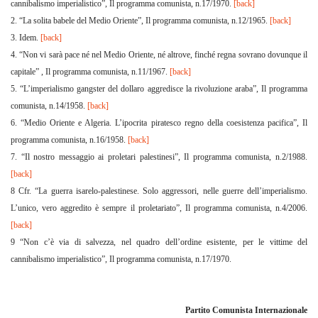
cannibalismo imperialistico”, Il programma comunista, n.17/1970.
[back]
2. “La solita babele del Medio Oriente”, Il programma comunista, n.12/1965.
[back]
3. Idem.
[back]
4. “Non vi sarà pace né nel Medio Oriente, né altrove, finché regna sovrano dovunque il
capitale” , Il programma comunista, n.11/1967.
[back]
5. “L’imperialismo gangster del dollaro aggredisce la rivoluzione araba”, Il programma
comunista, n.14/1958.
[back]
6. “Medio Oriente e Algeria. L’ipocrita piratesco regno della coesistenza pacifica”, Il
programma comunista, n.16/1958.
[back]
7. “Il nostro messaggio ai proletari palestinesi”, Il programma comunista, n.2/1988.
[back]
8 Cfr. “La guerra isarelo-palestinese. Solo aggressori, nelle guerre dell’imperialismo.
L’unico, vero aggredito è sempre il proletariato”, Il programma comunista, n.4/2006.
[back]
9 “Non c’è via di salvezza, nel quadro dell’ordine esistente, per le vittime del
cannibalismo imperialistico”, Il programma comunista, n.17/1970.
Partito Comunista Internazionale