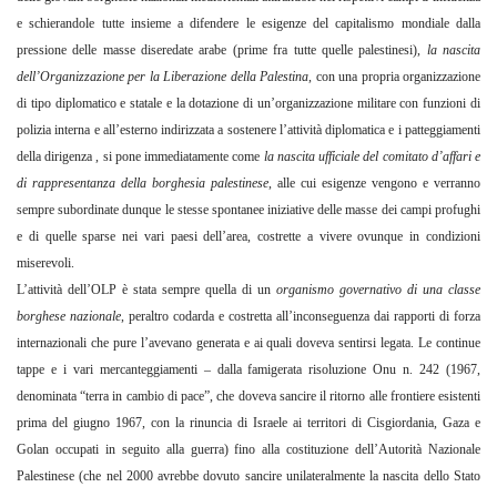
e schierandole tutte insieme a difendere le esigenze del capitalismo mondiale dalla
pressione delle masse diseredate arabe (prime fra tutte quelle palestinesi),
la nascita
dell’Organizzazione per la Liberazione della Palestina
, con una propria organizzazione
di tipo diplomatico e statale e la dotazione di un’organizzazione militare con funzioni di
polizia interna e all’esterno indirizzata a sostenere l’attività diplomatica e i patteggiamenti
della dirigenza , si pone immediatamente come
la nascita ufficiale del comitato d’affari e
di rappresentanza della borghesia palestinese
, alle cui esigenze vengono e verranno
sempre subordinate dunque le stesse spontanee iniziative delle masse dei campi profughi
e di quelle sparse nei vari paesi dell’area, costrette a vivere ovunque in condizioni
miserevoli.
L’attività dell’OLP è stata sempre quella di un
organismo governativo di una classe
borghese nazionale
, peraltro codarda e costretta all’inconseguenza dai rapporti di forza
internazionali che pure l’avevano generata e ai quali doveva sentirsi legata. Le continue
tappe e i vari mercanteggiamenti – dalla famigerata risoluzione Onu n. 242 (1967,
denominata “terra in cambio di pace”, che doveva sancire il ritorno alle frontiere esistenti
prima del giugno 1967, con la rinuncia di Israele ai territori di Cisgiordania, Gaza e
Golan occupati in seguito alla guerra) fino alla costituzione dell’Autorità Nazionale
Palestinese (che nel 2000 avrebbe dovuto sancire unilateralmente la nascita dello Stato