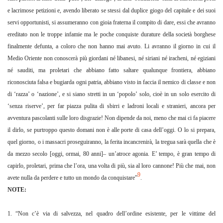
e lacrimose petizioni e, avendo liberato se stessi dal duplice giogo del capitale e dei suoi
servi opportunisti, si assumeranno con gioia fraterna il compito di dare, essi che avranno
ereditato non le troppe infamie ma le poche conquiste durature della società borghese
finalmente defunta, a coloro che non hanno mai avuto. Li avranno il giorno in cui il
Medio Oriente non conoscerà più giordani né libanesi, né siriani né iracheni, né egiziani
né sauditi, ma proletari che abbiano fatto saltare qualunque frontiera, abbiano
riconosciuta falsa e bugiarda ogni patria, abbiano visto in faccia il nemico di classe e non
di ‘razza’ o ‘nazione’, e si siano stretti in un ‘popolo’ solo, cioè in un solo esercito di
‘senza riserve’, per far piazza pulita di sbirri e ladroni locali e stranieri, ancora per
avventura pascolanti sulle loro disgrazie! Non dipende da noi, meno che mai ci fa piacere
il dirlo, se purtroppo questo domani non è alle porte di casa dell’oggi. O lo si prepara,
quel giorno, o i massacri proseguiranno, la ferita incancrenirà, la tregua sarà quella che è
da mezzo secolo [oggi, ormai, 80 anni]– un’atroce agonia. E’ tempo, è gran tempo di
capirlo, proletari, prima che l’ora, una volta di più, sia al loro cannone! Più che mai, non
9
avete nulla da perdere e tutto un mondo da conquistare”
.
NOTE:
1. “Non c’è via di salvezza, nel quadro dell’ordine esistente, per le vittime del