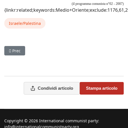
(il programma comunista n°02 - 2007)
{linkr:related;keywords:Medio+Oriente;exclude:1176,61,295
Israele/Palestina
Articolo precedente: Riprendendo la “questione cinese”
Prec
Condividi articolo
Stampa articolo
Copyright © 2026 International communist party:
info@internationalcommunistparty.org