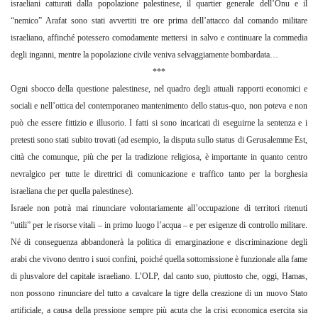
israeliani catturati dalla popolazione palestinese, il quartier generale dell’Onu e il
“nemico” Arafat sono stati avvertiti tre ore prima dell’attacco dal comando militare
israeliano, affinché potessero comodamente mettersi in salvo e continuare la commedia
degli inganni, mentre la popolazione civile veniva selvaggiamente bombardata…
***
Ogni sbocco della questione palestinese, nel quadro degli attuali rapporti economici e
sociali e nell’ottica del contemporaneo mantenimento dello status-quo, non poteva e non
può che essere fittizio e illusorio. I fatti si sono incaricati di eseguirne la sentenza e i
pretesti sono stati subito trovati (ad esempio, la disputa sullo status di Gerusalemme Est,
città che comunque, più che per la tradizione religiosa, è importante in quanto centro
nevralgico per tutte le direttrici di comunicazione e traffico tanto per la borghesia
israeliana che per quella palestinese).
Israele non potrà mai rinunciare volontariamente all’occupazione di territori ritenuti
“utili” per le risorse vitali – in primo luogo l’acqua – e per esigenze di controllo militare.
Né di conseguenza abbandonerà la politica di emarginazione e discriminazione degli
arabi che vivono dentro i suoi confini, poiché quella sottomissione è funzionale alla fame
di plusvalore del capitale israeliano. L’OLP, dal canto suo, piuttosto che, oggi, Hamas,
non possono rinunciare del tutto a cavalcare la tigre della creazione di un nuovo Stato
artificiale, a causa della pressione sempre più acuta che la crisi economica esercita sia