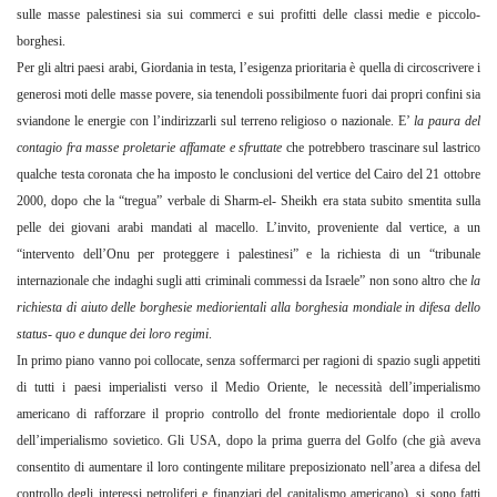
sulle masse palestinesi sia sui commerci e sui profitti delle classi medie e piccolo-
borghesi.
Per gli altri paesi arabi, Giordania in testa, l’esigenza prioritaria è quella di circoscrivere i
generosi moti delle masse povere, sia tenendoli possibilmente fuori dai propri confini sia
sviandone le energie con l’indirizzarli sul terreno religioso o nazionale. E’
la paura del
contagio fra masse proletarie affamate e sfruttate
che potrebbero trascinare sul lastrico
qualche testa coronata che ha imposto le conclusioni del vertice del Cairo del 21 ottobre
2000, dopo che la “tregua” verbale di Sharm-el- Sheikh era stata subito smentita sulla
pelle dei giovani arabi mandati al macello. L’invito, proveniente dal vertice, a un
“intervento dell’Onu per proteggere i palestinesi” e la richiesta di un “tribunale
internazionale che indaghi sugli atti criminali commessi da Israele” non sono altro che
la
richiesta di aiuto delle borghesie mediorientali alla borghesia mondiale in difesa dello
status- quo e dunque dei loro regimi
.
In primo piano vanno poi collocate, senza soffermarci per ragioni di spazio sugli appetiti
di tutti i paesi imperialisti verso il Medio Oriente, le necessità dell’imperialismo
americano di rafforzare il proprio controllo del fronte mediorientale dopo il crollo
dell’imperialismo sovietico. Gli USA, dopo la prima guerra del Golfo (che già aveva
consentito di aumentare il loro contingente militare preposizionato nell’area a difesa del
controllo degli interessi petroliferi e finanziari del capitalismo americano), si sono fatti