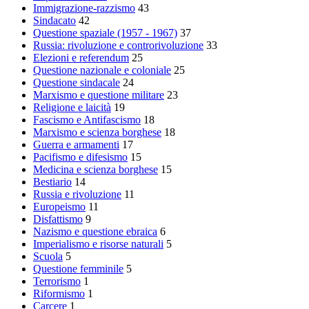
Immigrazione-razzismo
43
Sindacato
42
Questione spaziale (1957 - 1967)
37
Russia: rivoluzione e controrivoluzione
33
Elezioni e referendum
25
Questione nazionale e coloniale
25
Questione sindacale
24
Marxismo e questione militare
23
Religione e laicità
19
Fascismo e Antifascismo
18
Marxismo e scienza borghese
18
Guerra e armamenti
17
Pacifismo e difesismo
15
Medicina e scienza borghese
15
Bestiario
14
Russia e rivoluzione
11
Europeismo
11
Disfattismo
9
Nazismo e questione ebraica
6
Imperialismo e risorse naturali
5
Scuola
5
Questione femminile
5
Terrorismo
1
Riformismo
1
Carcere
1