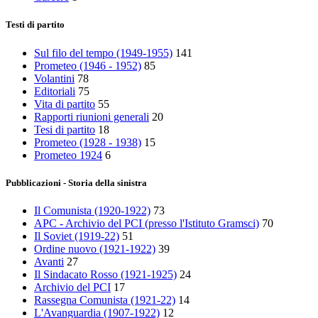
Testi di partito
Sul filo del tempo (1949-1955)
141
Prometeo (1946 - 1952)
85
Volantini
78
Editoriali
75
Vita di partito
55
Rapporti riunioni generali
20
Tesi di partito
18
Prometeo (1928 - 1938)
15
Prometeo 1924
6
Pubblicazioni - Storia della sinistra
Il Comunista (1920-1922)
73
APC - Archivio del PCI (presso l'Istituto Gramsci)
70
Il Soviet (1919‑22)
51
Ordine nuovo (1921-1922)
39
Avanti
27
Il Sindacato Rosso (1921-1925)
24
Archivio del PCI
17
Rassegna Comunista (1921‑22)
14
L'Avanguardia (1907-1922)
12