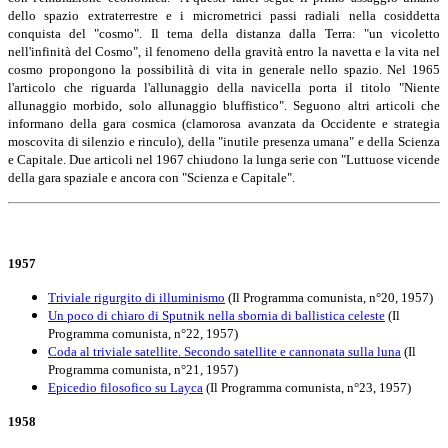
dello spazio extraterrestre e i
m
icrometrici passi radiali nella cosiddetta
conquista del "cosmo". Il tema della distanza dalla Terra: "u
n vicoletto
nell'infinità del Cosmo", il fenomeno della g
ravità entro la navetta e la vita nel
cosmo propongono la possibilità di vita in generale nello spazio
. Nel 1965
l'articolo che riguarda l'allunaggio della navicella porta il titolo "
Niente
allunaggio morbido, solo allunaggio bluffistico". Seguono altri articoli che
informano della gara
cosmica (clamorosa avanzata da Occidente e strategia
moscovita di silenzio e rinculo), della "
inutile presenza umana" e della Scienza
e Capitale. Due articoli nel 1967 chiudono la lunga serie con
"
Luttuose vicende
della gara spaziale e ancora con "Scienza e Capitale".
1957
Triviale rigurgito di illuminismo
(Il Programma comunista, n°20, 1957)
Un poco di chiaro di Sputnik nella sbornia di ballistica celeste
(Il
Programma comunista, n°22, 1957)
Coda al triviale satellite. Secondo satellite e cannonata sulla luna
(Il
Programma comunista, n°21, 1957)
Epicedio filosofico su Layca
(Il Programma comunista, n°23, 1957)
1958