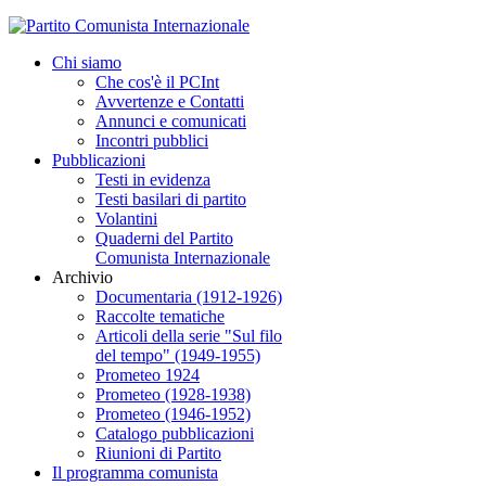
Chi siamo
Che cos'è il PCInt
Avvertenze e Contatti
Annunci e comunicati
Incontri pubblici
Pubblicazioni
Testi in evidenza
Testi basilari di partito
Volantini
Quaderni del Partito
Comunista Internazionale
Archivio
Documentaria (1912-1926)
Raccolte tematiche
Articoli della serie "Sul filo
del tempo" (1949-1955)
Prometeo 1924
Prometeo (1928-1938)
Prometeo (1946-1952)
Catalogo pubblicazioni
Riunioni di Partito
Il programma comunista