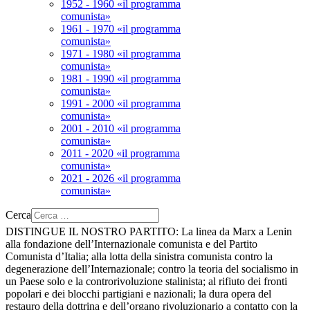
1952 - 1960 «il programma
comunista»
1961 - 1970 «il programma
comunista»
1971 - 1980 «il programma
comunista»
1981 - 1990 «il programma
comunista»
1991 - 2000 «il programma
comunista»
2001 - 2010 «il programma
comunista»
2011 - 2020 «il programma
comunista»
2021 - 2026 «il programma
comunista»
Cerca
DISTINGUE IL NOSTRO PARTITO:
La linea da Marx a Lenin
alla fondazione dell’Internazionale comunista e del Partito
Comunista d’Italia; alla lotta della sinistra comunista contro la
degenerazione dell’Internazionale; contro la teoria del socialismo in
un Paese solo e la controrivoluzione stalinista; al rifiuto dei fronti
popolari e dei blocchi partigiani e nazionali; la dura opera del
restauro della dottrina e dell’organo rivoluzionario a contatto con la