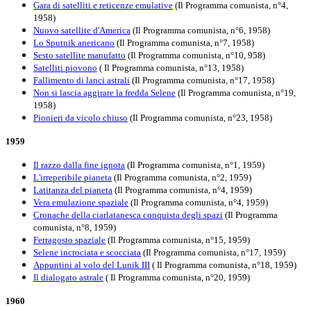
Gara di satelliti e reticenze emulative
(Il Programma comunista, n°4,
1958)
Nuovo satellite d'America
(Il Programma comunista, n°6, 1958)
Lo Sputnik anericano
(Il Programma comunista, n°7, 1958)
Sesto satellite manufatto
(Il Programma comunista, n°10, 958)
Satelliti piovono
( Il Programma comunista, n°13, 1958)
Fallimento di lanci astrali
(Il Programma comunista, n°17, 1958)
Non si lascia aggirare la fredda Selene
(Il Programma comunista, n°19,
1958)
Pionieri da vicolo chiuso
(Il Programma comunista, n°23, 1958)
1959
Il razzo dalla fine ignota
(Il Programma comunista, n°1, 1959)
L'irreperibile pianeta
(Il Programma comunista, n°2, 1959)
Latitanza del pianeta
(Il Programma comunista, n°4, 1959)
Vera emulazione spaziale
(Il Programma comunista, n°4, 1959)
Cronache della ciarlatanesca conquista degli spazi
(Il Programma
comunista, n°8, 1959)
Ferragosto spaziale
(Il Programma comunista, n°15, 1959)
Selene incrociata e scocciata
(Il Programma comunista, n°17, 1959)
Appuntini al volo del Lunik III
( Il Programma comunista, n°18, 1959)
Il dialogato astrale
( Il Programma comunista, n°20, 1959)
1960