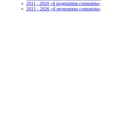
2011 - 2020 «il programma comunista»
2021 - 2026 «il programma comunista»