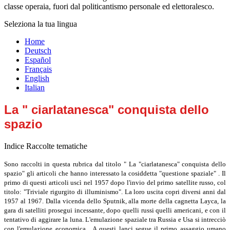
classe operaia, fuori dal politicantismo personale ed elettoralesco.
Seleziona la tua lingua
Home
Deutsch
Español
Français
English
Italian
La " ciarlatanesca" conquista dello
spazio
Indice Raccolte tematiche
Sono raccolti in questa rubrica dal titolo " La "ciarlatanesca" conquista dello
spazio" gli articoli che hanno interessato la cosiddetta "questione spaziale" . Il
primo di questi articoli uscì nel 1957 dopo l'invio del primo satellite russo, col
titolo: "Triviale rigurgito di illuminismo". La loro uscita copri diversi anni dal
1957 al 1967. Dalla vicenda dello Sputnik, alla morte della cagnetta Layca, la
gara di satelliti prosegui incessante, dopo quelli russi quelli americani, e con il
tentativo di aggirare la luna. L'emulazione spaziale tra Russia e Usa si intrecciò
con l'emulazione economica. A questi lanci segue i
l primo assaggio umano