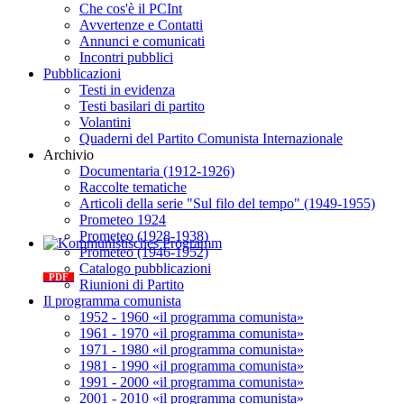
Che cos'è il PCInt
Avvertenze e Contatti
Annunci e comunicati
Incontri pubblici
Pubblicazioni
Testi in evidenza
Testi basilari di partito
Volantini
Quaderni del Partito Comunista Internazionale
Archivio
Documentaria (1912-1926)
Raccolte tematiche
Articoli della serie "Sul filo del tempo" (1949-1955)
Prometeo 1924
Prometeo (1928-1938)
Prometeo (1946-1952)
Kommunistisches Programm
Catalogo pubblicazioni
PDF
n°10 - 2026
Riunioni di Partito
Il programma comunista
1952 - 1960 «il programma comunista»
1961 - 1970 «il programma comunista»
1971 - 1980 «il programma comunista»
1981 - 1990 «il programma comunista»
1991 - 2000 «il programma comunista»
2001 - 2010 «il programma comunista»