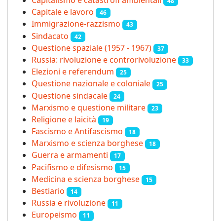
Capitalismo e catastrofi ambientali
48
Capitale e lavoro
46
Immigrazione-razzismo
43
Sindacato
42
Questione spaziale (1957 - 1967)
37
Russia: rivoluzione e controrivoluzione
33
Elezioni e referendum
25
Questione nazionale e coloniale
25
Questione sindacale
24
Marxismo e questione militare
23
Religione e laicità
19
Fascismo e Antifascismo
18
Marxismo e scienza borghese
18
Guerra e armamenti
17
Pacifismo e difesismo
15
Medicina e scienza borghese
15
Bestiario
14
Russia e rivoluzione
11
Europeismo
11