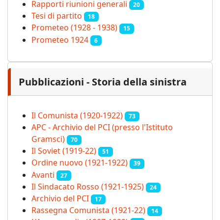
Rapporti riunioni generali
20
Tesi di partito
18
Prometeo (1928 - 1938)
15
Prometeo 1924
6
Pubblicazioni - Storia della sinistra
Il Comunista (1920-1922)
73
APC - Archivio del PCI (presso l'Istituto
Gramsci)
70
Il Soviet (1919‑22)
51
Ordine nuovo (1921-1922)
39
Avanti
27
Il Sindacato Rosso (1921-1925)
24
Archivio del PCI
17
Rassegna Comunista (1921‑22)
14