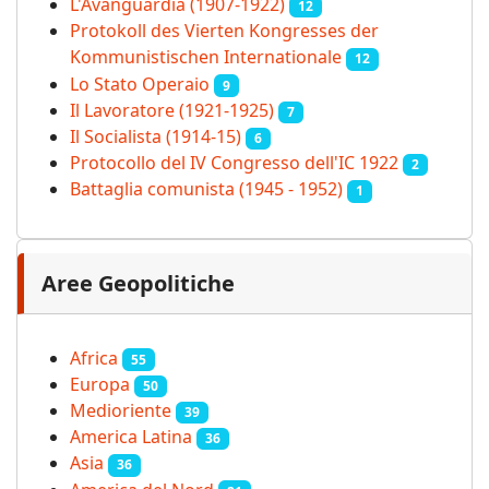
L'Avanguardia (1907-1922)
12
Protokoll des Vierten Kongresses der
Kommunistischen Internationale
12
Lo Stato Operaio
9
Il Lavoratore (1921-1925)
7
Il Socialista (1914‑15)
6
Protocollo del IV Congresso dell'IC 1922
2
Battaglia comunista (1945 - 1952)
1
Aree Geopolitiche
Africa
55
Europa
50
Medioriente
39
America Latina
36
Asia
36