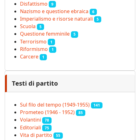
Disfattismo
9
Nazismo e questione ebraica
6
Imperialismo e risorse naturali
5
Scuola
5
Questione femminile
5
Terrorismo
1
Riformismo
1
Carcere
1
Testi di partito
Sul filo del tempo (1949-1955)
141
Prometeo (1946 - 1952)
85
Volantini
78
Editoriali
75
Vita di partito
55