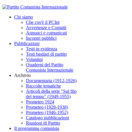
Chi siamo
Che cos'è il PCInt
Avvertenze e Contatti
Annunci e comunicati
Incontri pubblici
Pubblicazioni
Testi in evidenza
Testi basilari di partito
Volantini
Quaderni del Partito
Comunista Internazionale
Archivio
Documentaria (1912-1926)
Raccolte tematiche
Articoli della serie "Sul filo
del tempo" (1949-1955)
Prometeo 1924
Prometeo (1928-1938)
Prometeo (1946-1952)
Catalogo pubblicazioni
Riunioni di Partito
Il programma comunista