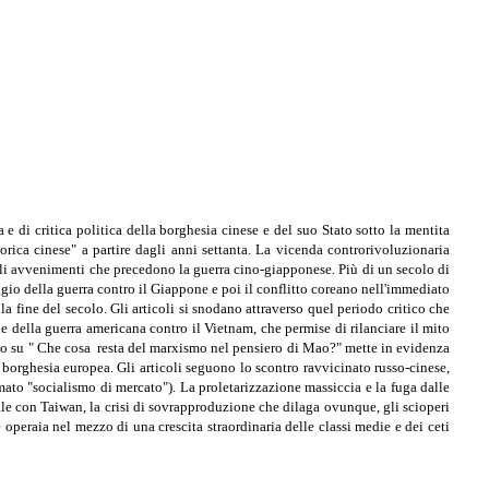
e di critica politica della borghesia cinese e del suo Stato sotto la mentita
rica cinese" a partire dagli anni settanta. La vicenda controrivoluzionaria
gli avvenimenti che precedono la guerra cino-giapponese. Più di un secolo di
ggio della guerra contro il Giappone e poi il conflitto coreano nell'immediato
 fine del secolo. Gli articoli si snodano attraverso quel periodo critico che
e della guerra americana contro il Vietnam, che permise di rilanciare il mito
udio su " Che cosa resta del marxismo nel pensiero di Mao?" mette in evidenza
 borghesia europea. Gli articoli seguono lo scontro ravvicinato russo-cinese,
mato "socialismo di mercato"). La proletarizzazione massiccia e la fuga dalle
ale con Taiwan, la crisi di sovrapproduzione che dilaga ovunque, gli scioperi
e operaia nel mezzo di una crescita straordinaria delle classi medie e dei ceti