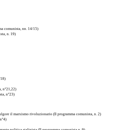
mma comunista, nn. 14/15)
ta, n. 19)
°18)
a, n°21,22)
sta, n°23)
fulgore il marxismo rivoluzionario (Il programma comunista, n. 2)
 n°4)
rrante politica stalinista (Il programma comunista n. 9)