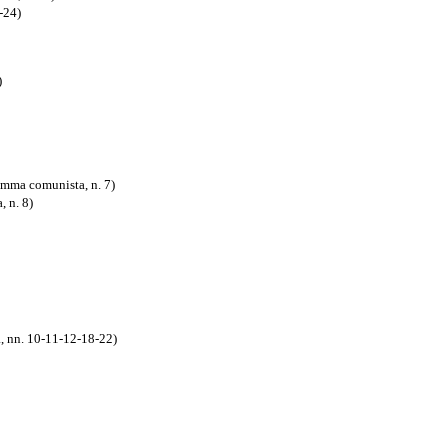
-24)
)
amma comunista, n. 7)
, n. 8)
a, nn. 10-11-12-18-22)