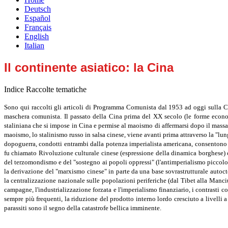
Deutsch
Español
Français
English
Italian
Il continente asiatico: la Cina
Indice Raccolte tematiche
Sono qui raccolti gli articoli di Programma Comunista dal 1953 ad oggi sulla Cina
maschera comunista. Il passato della Cina prima del XX secolo (le forme economi
staliniana che si impose in Cina e permise al maoismo di affermarsi dopo il mass
maoismo, lo stalinismo russo in salsa cinese, viene avanti prima attraverso la "lu
dopoguerra, condotti entrambi dalla potenza imperialista americana, consentono al
fu chiamato Rivoluzione culturale cinese (espressione della dinamica borghese) ch
del terzomondismo e del "sostegno ai popoli oppressi" (l'antimperialismo piccolo 
la derivazione del "marxismo cinese" in parte da una base sovrastrutturale autoct
la centralizzazione nazionale sulle popolazioni periferiche (dal Tibet alla Manci
campagne, l'industrializzazione forzata e l'imperialismo finanziario, i contrasti
sempre più frequenti, la riduzione del prodotto interno lordo cresciuto a livelli a 
parassiti sono il segno della catastrofe bellica imminente.