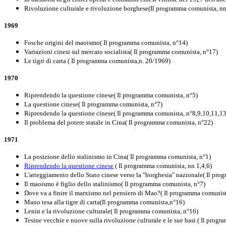
Rivoluzione culturale e rivoluzione borghese(Il programma comunista, n
1969
Fosche origini del maoismo( Il programma comunista, n°14)
Variazioni cinesi sul mercato socialista( Il programma comunista, n°17)
Le tigri di carta ( Il programma comunista,n. 20/1969)
1970
Riprendendo la questione cinese( Il programma comunista, n°5)
La questione cinese( Il programma comunista, n°7)
Riprendendo la questione cinese( Il programma comunista, n°8,9,10,11,13
Il problema del potere statale in Cina( Il programma comunista, n°22)
1971
La posizione dello stalinismo in Cina( Il programma comunista, n°1)
Riprendendo la questione cinese
( Il programma comunista, nn 1,4,6)
L'atteggiamento dello Stato cinese verso la "borghesia" nazionale( Il pr
Il maoismo è figlio dello stalinismo( Il programma comunista, n°7)
Dove va a finire il marxismo nel pensiero di Mao?( Il programma comunist
Mano tesa alla tigre di carta(Il programma comunista,n°16)
Lenin e la rivoluzione culturale( Il programma comunista, n°16)
Tesine vecchie e nuove sulla rivoluzione culturale e le sue basi ( Il prog