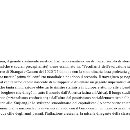
, il grande continente asiatico. Essi rappresentano più di mezzo secolo di storia 
che e sociali precapitaliste) viene esaminato in: "Peculiarità dell'evoluzione sto
acro di Shangai e Canton del 1926-'27 domina con la straordinaria lotta proletaria 
nga marcia" prima del conflitto mondiale e poi dopo il secondo. Il travagliato passa
 capitalismo cinese nascente di svilupparsi e diventare un gigante imperialista alla
e tanta ammirazione ebbe tra le sinistre staliniste in Europa e attorno alle vicend
borghese che dilagò in tutto il mondo dall'America latina all'Africa). Il lungo st
ona (razionalismo confuciano) e dall'altro dal positivismo socialdemocratico della
uria allo Xinjiang) e lo sviluppo straordinario del capitalismo ( o come viene chia
 commerciali e nazionali che si vanno aprendo con il Giappone, il contezioso nazion
due cifre degli anni passati, l'inflazione crescente, la miseria dilagante della class