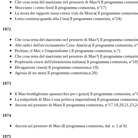
Che cosa resta del marxismo nel pensoero di Mao?( Il programma comunis
Sbocciano i cento fiori( Il programma comunista, n°17)
La storia dei rapporti russo-cinesi visti da Mosca( Il programma comunist
Lotta continua guarda alla Cina( Il programma comunista, n°24)
1972
Che cosa resta del marxismo nel pensiero di Mao?( Il programma comunist
Alle radici dell'avvicinamento Cina- America( Il programma comunista, n°
Pechino, il Mec e l'imperialismo ( Il programma comunista, n.7)
Che cosa resta del marxismo nel pensiero di Mao?( Il programma comunist
Perplessità cinesi dell'ultrasinistra italiana( Il programma comunista, n°18
Divagazioni cinesi( Il programma comunista,n.19)
Agonia di un mito( Il programma comunista,n.20)
1973
Il Mao-bordighismo spauracchio per i gonzi( Il programma comunista, n°1
La realpolitik di Mao è una politica imperialista( Il programma comunista,
Ancora sul pensiero di Mao( Il programma comunista, n°17,19,20,21,23,2
1974
Ancora sul pensiero di Mao (Il programma comunista, dal n. 1 al 9)
1975