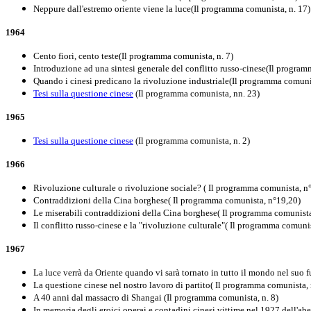
Neppure dall'estremo oriente viene la luce(Il programma comunista, n. 17)
1964
Cento fiori, cento teste(Il programma comunista, n. 7)
Introduzione ad una sintesi generale del conflitto russo-cinese(Il progra
Quando i cinesi predicano la rivoluzione industriale(Il programma comunis
Tesi sulla questione cinese
(Il programma comunista, nn. 23)
1965
Tesi sulla questione cinese
(Il programma comunista, n. 2)
1966
Rivoluzione culturale o rivoluzione sociale? ( Il programma comunista, n
Contraddizioni della Cina borghese( Il programma comunista, n°19,20)
Le miserabili contraddizioni della Cina borghese( Il programma comunist
Il conflitto russo-cinese e la "rivoluzione culturale"( Il programma comuni
1967
La luce verrà da Oriente quando vi sarà tornato in tutto il mondo nel suo 
La questione cinese nel nostro lavoro di partito( Il programma comunista,
A 40 anni dal massacro di Shangai (Il programma comunista, n. 8)
In memoria degli eroici operai e contadini cinesi vittime nel 1927 dell'abe