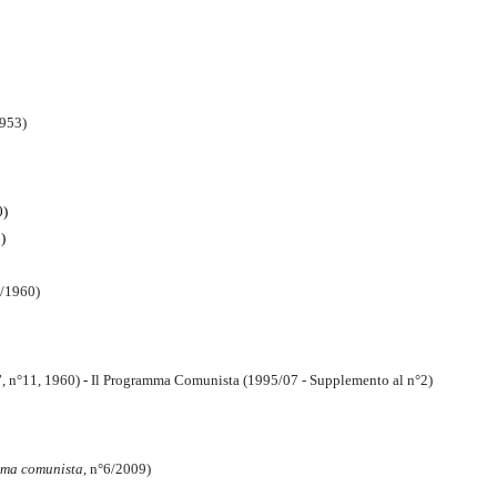
1953)
0)
)
1/1960)
 n°11, 1960)
-
Il Programma Comunista (1995/07 - Supplemento al n°2)
mma comunista
, n°6/2009)