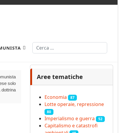
Cerca
MUNISTA
Aree tematiche
Comunista
aese solo
 dottrina
Economia
87
Lotte operaie, repressione
80
Imperialismo e guerra
52
Capitalismo e catastrofi
ambientali