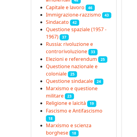
48
Capitale e lavoro
46
Immigrazione-razzismo
43
Sindacato
42
Questione spaziale (1957 -
1967)
37
Russia: rivoluzione e
controrivoluzione
33
Elezioni e referendum
25
Questione nazionale e
coloniale
25
Questione sindacale
24
Marxismo e questione
militare
23
Religione e laicità
19
Fascismo e Antifascismo
18
Marxismo e scienza
borghese
18