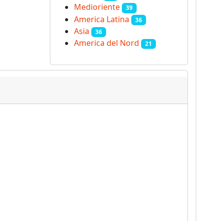
Medioriente
39
America Latina
36
Asia
36
America del Nord
21