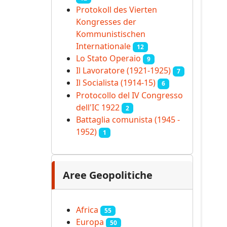
Protokoll des Vierten
Kongresses der
Kommunistischen
Internationale
12
Lo Stato Operaio
9
Il Lavoratore (1921-1925)
7
Il Socialista (1914‑15)
6
Protocollo del IV Congresso
dell'IC 1922
2
Battaglia comunista (1945 -
1952)
1
Aree Geopolitiche
Africa
55
Europa
50