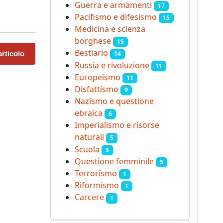
Guerra e armamenti
17
Pacifismo e difesismo
15
Medicina e scienza
borghese
15
Bestiario
rticolo
14
Russia e rivoluzione
11
Europeismo
11
Disfattismo
9
Nazismo e questione
ebraica
6
Imperialismo e risorse
naturali
5
Scuola
5
Questione femminile
5
Terrorismo
1
Riformismo
1
Carcere
1