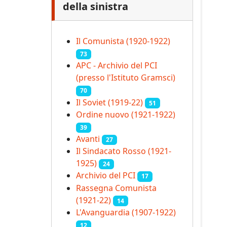
della sinistra
Il Comunista (1920-1922)
73
APC - Archivio del PCI
(presso l'Istituto Gramsci)
70
Il Soviet (1919‑22)
51
Ordine nuovo (1921-1922)
39
Avanti
27
Il Sindacato Rosso (1921-
1925)
24
Archivio del PCI
17
Rassegna Comunista
(1921‑22)
14
L'Avanguardia (1907-1922)
12