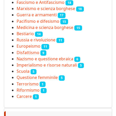
Fascismo e Antifascismo
18
Marxismo e scienza borghese
18
Guerra e armamenti
17
Pacifismo e difesismo
15
Medicina e scienza borghese
15
Bestiario
14
Russia e rivoluzione
11
Europeismo
11
Disfattismo
9
Nazismo e questione ebraica
6
Imperialismo e risorse naturali
5
Scuola
5
Questione femminile
5
Terrorismo
1
Riformismo
1
Carcere
1