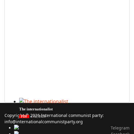
The internationalist
Copyright © 2026 International communist party:
PDF
n
.12
, 2026
info@internationalcommunistparty.org