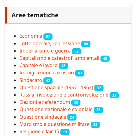
Aree tematiche
Economia
87
Lotte operaie, repressione
80
Imperialismo e guerra
52
Capitalismo e catastrofi ambientali
48
Capitale e lavoro
46
Immigrazione-razzismo
43
Sindacato
42
Questione spaziale (1957 - 1967)
37
Russia: rivoluzione e controrivoluzione
33
Elezioni e referendum
25
Questione nazionale e coloniale
25
Questione sindacale
24
Marxismo e questione militare
23
Religione e laicità
19