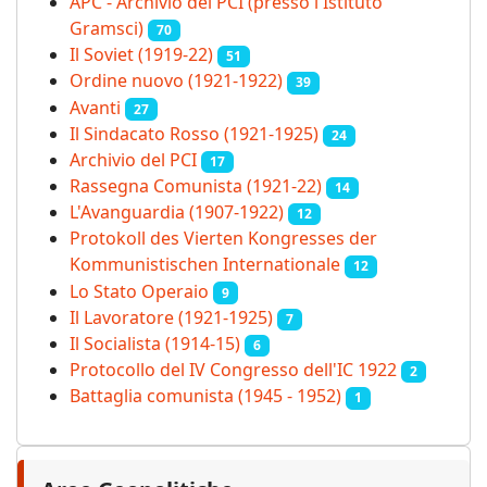
APC - Archivio del PCI (presso l'Istituto
Gramsci)
70
Il Soviet (1919‑22)
51
Ordine nuovo (1921-1922)
39
Avanti
27
Il Sindacato Rosso (1921-1925)
24
Archivio del PCI
17
Rassegna Comunista (1921‑22)
14
L'Avanguardia (1907-1922)
12
Protokoll des Vierten Kongresses der
Kommunistischen Internationale
12
Lo Stato Operaio
9
Il Lavoratore (1921-1925)
7
Il Socialista (1914‑15)
6
Protocollo del IV Congresso dell'IC 1922
2
Battaglia comunista (1945 - 1952)
1