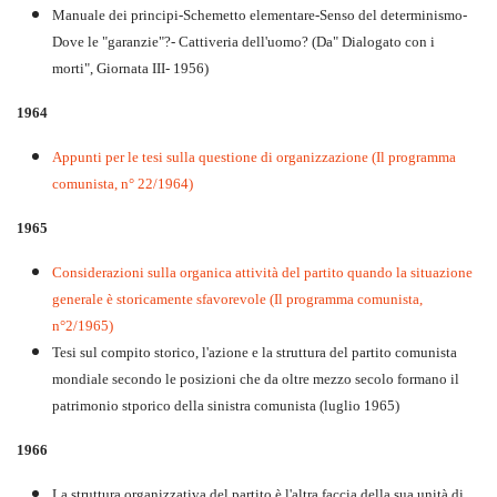
Manuale dei principi-Schemetto elementare-Senso del determinismo-
Dove le "garanzie"?- Cattiveria dell'uomo? (Da" Dialogato con i
morti", Giornata III- 1956)
1964
Appunti per le tesi sulla questione di organizzazione (Il programma
comunista, n° 22/1964)
1965
Considerazioni sulla organica attività del partito quando la situazione
generale è storicamente sfavorevole (Il programma comunista,
n°2/1965)
Tesi sul compito storico, l'azione e la struttura del partito comunista
mondiale secondo le posizioni che da oltre mezzo secolo formano il
patrimonio stporico della sinistra comunista (luglio 1965)
1966
La struttura organizzativa del partito è l'altra faccia della sua unità di