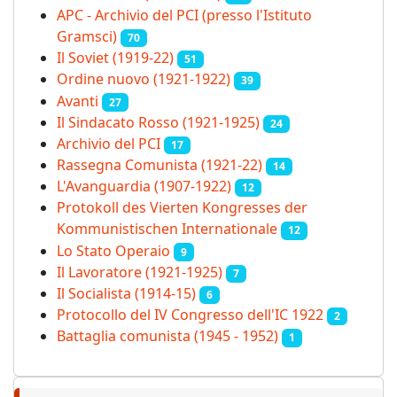
APC - Archivio del PCI (presso l'Istituto
Gramsci)
70
Il Soviet (1919‑22)
51
Ordine nuovo (1921-1922)
39
Avanti
27
Il Sindacato Rosso (1921-1925)
24
Archivio del PCI
17
Rassegna Comunista (1921‑22)
14
L'Avanguardia (1907-1922)
12
Protokoll des Vierten Kongresses der
Kommunistischen Internationale
12
Lo Stato Operaio
9
Il Lavoratore (1921-1925)
7
Il Socialista (1914‑15)
6
Protocollo del IV Congresso dell'IC 1922
2
Battaglia comunista (1945 - 1952)
1