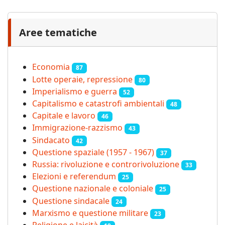
Aree tematiche
Economia
87
Lotte operaie, repressione
80
Imperialismo e guerra
52
Capitalismo e catastrofi ambientali
48
Capitale e lavoro
46
Immigrazione-razzismo
43
Sindacato
42
Questione spaziale (1957 - 1967)
37
Russia: rivoluzione e controrivoluzione
33
Elezioni e referendum
25
Questione nazionale e coloniale
25
Questione sindacale
24
Marxismo e questione militare
23
Religione e laicità