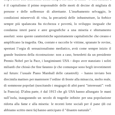
è il capitalismo il primo responsabile delle morti di decine di migliaia di
persone e delle sofferenze di altrettante. L’inurbamento selvaggio, le
condizioni miserevoli di vita, la precarietà delle infrastrutture, la forbice
sempre più spalancata fra ricchezza e povertà, lo sviluppo ineguale che
condanna interi paesi e aree geografiche a una miseria e sfruttamento
assoluti: sono queste caratteristiche squisitamente capitalistiche che creano e
amplificano la tragedia. Ora, contate e raccolte le vittime, spianate le rovine,
spentasi l’orgia di sensazionalismo mediatico, avrà come sempre inizio il
grande business della ricostruzione: non a caso, benedetti da un presidente
Premio Nobel per la Pace, i lungimiranti USA – dopo aver stanziato i soliti
miliardi che chissà che fine faranno (e che comunque sono begli investimenti
sul futuro: l’usuale Piano Marshall delle catastrofi)
– hanno inviato ben
diecimila marines per mantenere l’ordine di fronte alla minaccia, molto reale,
di sommosse popolari (suscitando i mugugni di altri paesi “interessati”: vedi
la Francia). D’altra parte, è dal 1915 che gli USA hanno allungato le mani
sull’isola, inaugurando un secolo di tragedie infinite per una popolazione
ridotta alla fame e alla miseria: le recenti lotte sociali per il pane (di cui
abbiamo scritto mesi fa) hanno anticipato il “disastro naturale”.