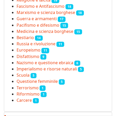
19
Fascismo e Antifascismo
18
Marxismo e scienza borghese
18
Guerra e armamenti
17
Pacifismo e difesismo
15
Medicina e scienza borghese
15
Bestiario
14
Russia e rivoluzione
11
Europeismo
11
Disfattismo
9
Nazismo e questione ebraica
6
Imperialismo e risorse naturali
5
Scuola
5
Questione femminile
5
Terrorismo
1
Riformismo
1
Carcere
1