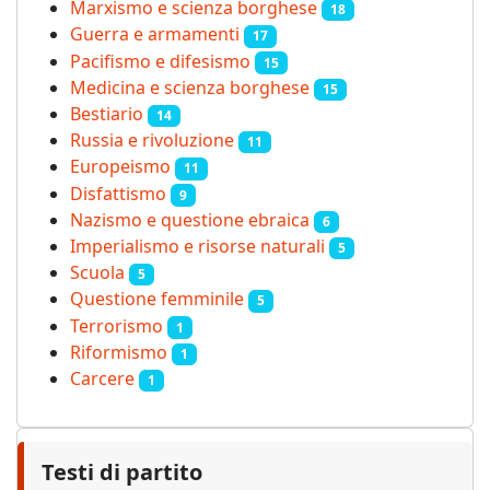
Marxismo e scienza borghese
18
Guerra e armamenti
17
Pacifismo e difesismo
15
Medicina e scienza borghese
15
Bestiario
14
Russia e rivoluzione
11
Europeismo
11
Disfattismo
9
Nazismo e questione ebraica
6
Imperialismo e risorse naturali
5
Scuola
5
Questione femminile
5
Terrorismo
1
Riformismo
1
Carcere
1
Testi di partito