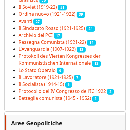
70
Il Soviet (1919‑22)
51
Ordine nuovo (1921-1922)
39
Avanti
27
Il Sindacato Rosso (1921-1925)
24
Archivio del PCI
17
Rassegna Comunista (1921‑22)
14
L'Avanguardia (1907-1922)
12
Protokoll des Vierten Kongresses der
Kommunistischen Internationale
12
Lo Stato Operaio
9
Il Lavoratore (1921-1925)
7
Il Socialista (1914‑15)
6
Protocollo del IV Congresso dell'IC 1922
2
Battaglia comunista (1945 - 1952)
1
Aree Geopolitiche