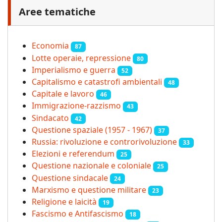
Aree tematiche
Economia
87
Lotte operaie, repressione
80
Imperialismo e guerra
52
Capitalismo e catastrofi ambientali
48
Capitale e lavoro
46
Immigrazione-razzismo
43
Sindacato
42
Questione spaziale (1957 - 1967)
37
Russia: rivoluzione e controrivoluzione
33
Elezioni e referendum
25
Questione nazionale e coloniale
25
Questione sindacale
24
Marxismo e questione militare
23
Religione e laicità
19
Fascismo e Antifascismo
18