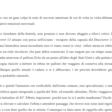
o con un gran colpo la serie di successi americani di cui di volta in volta abbiam
lative emozioni universali.
io trionfante della frottola, non possono e non devono sfuggire a rilievi critici.
verer 13
attuato con pesca nell'oceano - recupero della capsula del
Discoverer 1
ta l'atmosfera senza incendiarsi non vi erano esseri in vita) - infine messa in orbita
in un esile involucro che pare abbia conservato il suo turgore per un tempo assai
dar attraverso il pallone
Echo
da un punto all'altro degli Stati Uniti e alla parlata
sogna riuscire a mettere in orbita tre palloni che viaggino di conserva alla stess
nque quello attuale è caduto o si è afflosciato; i tre previsti dovrebbero gir
o probabile ottenerlo.
tti e quindi l'annunzio era verificabile dall'uomo comune, non specializzato, e se
ittica quasi ortogonale a quella del Sole, ed essendo altissimo, l'
Echo
viaggiava
a latitudine di 45°. Effetto imponente: perché non lo si è molto stamburato? Facile
va rilevare e calcolare l'orbita e attendere passaggi, che invece non sono stati regola
 a cose fatte quello che si ottiene. Comunque va fatto tanto di cappello allo spett