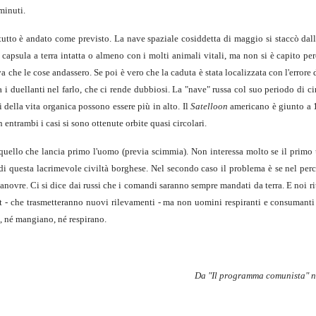
minuti.
 tutto è andato come previsto. La nave spaziale cosiddetta di maggio si staccò dal
a capsula a terra intatta o almeno con i molti animali vitali, ma non si è capito pe
a che le cose andassero. Se poi è vero che la caduta è stata localizzata con l'errore 
ra i duellanti nel farlo, che ci rende dubbiosi. La "nave" russa col suo periodo di c
i della vita organica possono essere più in alto. Il
Satelloon
americano è giunto a 
 entrambi i casi si sono ottenute orbite quasi circolari.
 quello che lancia primo l'uomo (previa scimmia). Non interessa molto se il prim
 di questa lacrimevole civiltà borghese. Nel secondo caso il problema è se nel per
novre. Ci si dice dai russi che i comandi saranno sempre mandati da terra. E noi r
t - che trasmetteranno nuovi rilevamenti - ma non uomini respiranti e consumanti
o, né mangiano, né respirano.
Da "Il programma comunista" n