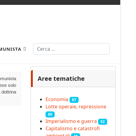
Cerca
MUNISTA
Aree tematiche
Comunista
aese solo
 dottrina
Economia
87
Lotte operaie, repressione
80
Imperialismo e guerra
52
Capitalismo e catastrofi
ambientali