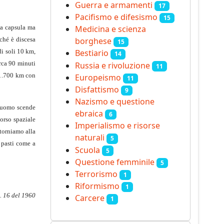
Guerra e armamenti
17
Pacifismo e difesismo
15
la capsula ma
Medicina e scienza
rché è discesa
borghese
15
di soli 10 km,
Bestiario
14
irca 90 minuti
Russia e rivoluzione
11
1.700 km con
Europeismo
11
Disfattismo
9
Nazismo e questione
o uomo scende
ebraica
6
corso spaziale
Imperialismo e risorse
itorniamo alla
naturali
5
 pasti come a
Scuola
5
Questione femminile
5
Terrorismo
1
Riformismo
1
. 16 del 1960
Carcere
1