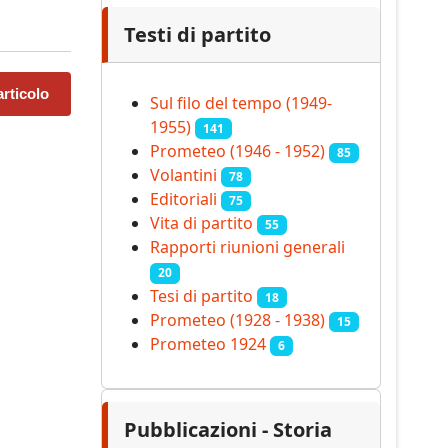
Testi di partito
rticolo
Sul filo del tempo (1949-
1955)
141
Prometeo (1946 - 1952)
85
Volantini
78
Editoriali
75
Vita di partito
55
Rapporti riunioni generali
20
Tesi di partito
18
Prometeo (1928 - 1938)
15
Prometeo 1924
6
Pubblicazioni - Storia