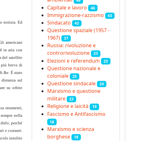
48
Capitale e lavoro
46
Immigrazione-razzismo
43
Sindacato
o notizia. Ed
42
Questione spaziale (1957 -
1967)
37
 Gli americani
Russia: rivoluzione e
4
in aria con
controrivoluzione
33
 del satellite
Elezioni e referendum
25
 più breve di
Questione nazionale e
 di
Ike
. È stato
coloniale
25
a distanza sul
Questione sindacale
24
are su orbite
Marxismo e questione
militare
23
Religione e laicità
19
nza strumenti,
Fascismo e Antifascismo
 sempre nella
18
 dirlo; perché
Marxismo e scienza
ri e costanti.
borghese
18
acolo insolito