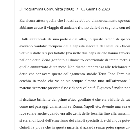
Il Programma Comunista (1960)
03 Gennaio 2020
Era sicura attesa quella che i russi avrebbero clamorosamente spezzat
abbiamo avuto il viaggio di andata e ritorno delle due cagnette con re
I fatti annunciati da una parte e dall'altra, in questo tempo di spacc
avevano vantato: recupero della capsula staccata dal satellite
Disco
velivoli dalle reti per farfalle (ma nelle due capsule che hanno traversa
pallone detto
Echo
gonfiato al diametro eccezionale di trenta metri 
quello annunziato di un mese. Non diamo importanza alle telefonate ra
detto che per avere questo collegamento stabile Terra-
Echo
-Terra bi
cerchio in modo che ve ne sia sempre almeno uno sull'orizzonte. Du
matematicamente previste fisse e di pari velocità. E questo è molto poc
Il risultato brillante del primo
Echo
gonfiato è che era visibile da tu
come nei passaggi chiarissimi su Roma, Napoli etc. Avendo una sua ecl
luce solare anche quando era allo zenit delle località fino alla massim
si era al di fuori dell'ermetismo dei circoli specialisti, e chiunque pote
Quindi la prova che in questa materia si azzarda senza poter sapere che