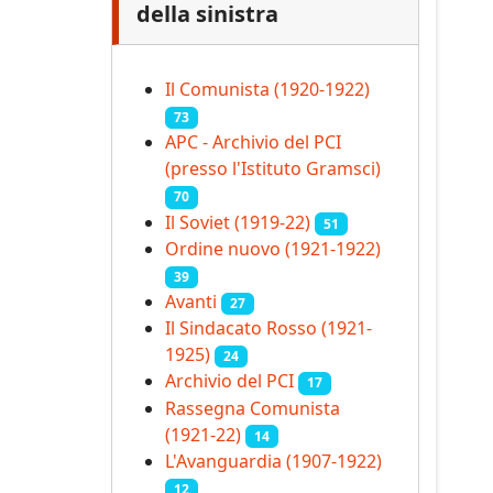
della sinistra
Il Comunista (1920-1922)
73
APC - Archivio del PCI
(presso l'Istituto Gramsci)
70
Il Soviet (1919‑22)
51
Ordine nuovo (1921-1922)
39
Avanti
27
Il Sindacato Rosso (1921-
1925)
24
Archivio del PCI
17
Rassegna Comunista
(1921‑22)
14
L'Avanguardia (1907-1922)
12