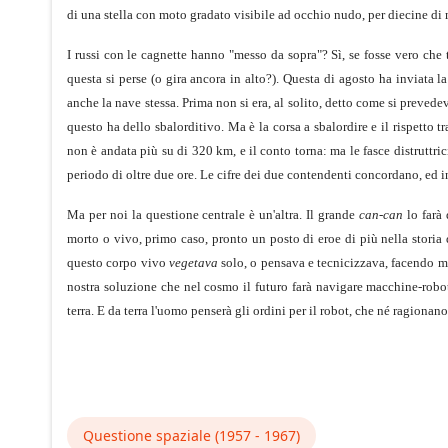
di una stella con moto gradato visibile ad occhio nudo, per diecine di 
I russi con le cagnette hanno "messo da sopra"? Sì, se fosse vero che
questa si perse (o gira ancora in alto?). Questa di agosto ha inviata l
anche la nave stessa. Prima non si era, al solito, detto come si prevedev
questo ha dello sbalorditivo. Ma è la corsa a sbalordire e il rispetto t
non è andata più su di 320 km, e il conto torna: ma le fasce distruttric
periodo di oltre due ore. Le cifre dei due contendenti concordano, ed in
Ma per noi la questione centrale è un'altra. Il grande
can-can
lo farà
morto o vivo, primo caso, pronto un posto di eroe di più nella storia
questo corpo vivo
vegetava
solo, o pensava e tecnicizzava, facendo ma
nostra soluzione che nel cosmo il futuro farà navigare macchine-robo
terra. E da terra l'uomo penserà gli ordini per il robot, che né ragionan
Questione spaziale (1957 - 1967)