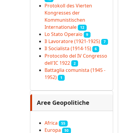
Protokoll des Vierten
Kongresses der
Kommunistischen
Internationale
12
Lo Stato Operaio
9
Il Lavoratore (1921-1925)
7
Il Socialista (1914‑15)
6
Protocollo del IV Congresso
dell'IC 1922
2
Battaglia comunista (1945 -
1952)
1
Aree Geopolitiche
Africa
55
Europa
50