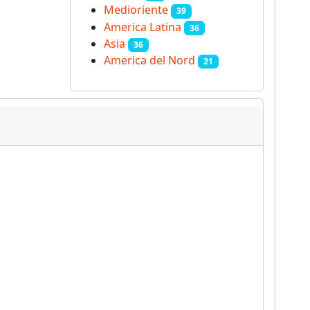
Medioriente
39
America Latina
36
Asia
36
America del Nord
21