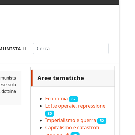
Cerca
MUNISTA
Aree tematiche
Comunista
aese solo
 dottrina
Economia
87
Lotte operaie, repressione
80
Imperialismo e guerra
52
Capitalismo e catastrofi
ambientali