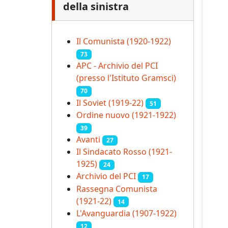
della sinistra
Il Comunista (1920-1922)
73
APC - Archivio del PCI
(presso l'Istituto Gramsci)
70
Il Soviet (1919‑22)
51
Ordine nuovo (1921-1922)
39
Avanti
27
Il Sindacato Rosso (1921-
1925)
24
Archivio del PCI
17
Rassegna Comunista
(1921‑22)
14
L'Avanguardia (1907-1922)
12