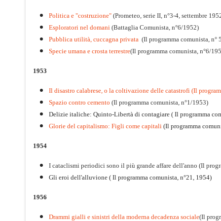
Politica e "costruzione"
(Prometeo, serie II, n°3-4, settembre 195
Esploratori nel domani
(Battaglia Comunista, n°6/1952)
Pubblica utilità, cuccagna privata
(Il programma comunista, n° 
Specie umana e crosta terrestre
(Il programma comunista, n°6/19
1953
Il disastro calabrese, o la coltivazione delle catastrofi (Il prog
Spazio contro cemento
(Il programma comunista, n°1/1953)
Delizie italiche: Quinto-Libertà di contagiare ( Il programma co
Glorie del capitalismo: Figli come capitali
(Il programma comuni
1954
I cataclismi periodici sono il più grande affare dell'anno (Il pr
Gli eroi dell'alluvione ( Il programma comunista, n°21, 1954)
1956
Drammi gialli e sinistri della moderna decadenza sociale
(Il pro