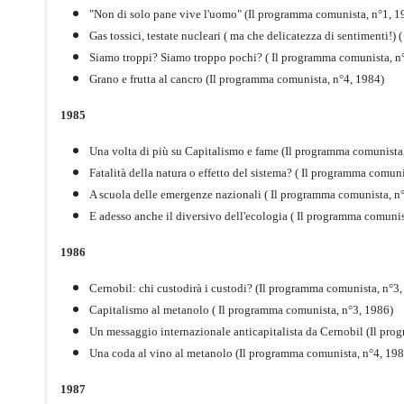
"Non di solo pane vive l'uomo" (Il programma comunista, n°1, 1
Gas tossici, testate nucleari ( ma che delicatezza di sentimenti!)
Siamo troppi? Siamo troppo pochi? ( Il programma comunista, n
Grano e frutta al cancro (Il programma comunista, n°4, 1984)
1985
Una volta di più su Capitalismo e fame (Il programma comunista
Fatalità della natura o effetto del sistema? ( Il programma comun
A scuola delle emergenze nazionali ( Il programma comunista, n
E adesso anche il diversivo dell'ecologia ( Il programma comunis
1986
Cernobil: chi custodirà i custodi? (Il programma comunista, n°3
Capitalismo al metanolo ( Il programma comunista, n°3, 1986)
Un messaggio internazionale anticapitalista da Cernobil (Il pr
Una coda al vino al metanolo (Il programma comunista, n°4, 198
1987