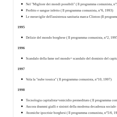
Nel "Migliore dei mondi possibili" ( Il programma comunista, n°
Profitto e sangue infetto ( Il programma comunista, n°6, 1993)
Le meraviglie dell'assistenza sanitaria marca Clinton (Il progr
1995
Delizie del mondo borghese ( Il programma comunista, n°2, 199
1996
Scandalo della fame nel mondo= scandalo del dominio del capita
1997
Vola la "nube tossica" ( Il programma comunista, n°10, 1997)
1998
Tecnologia capitalista=omicidio premeditato ( Il programma com
Ancora drammi gialli e sinistri della moderna decadenza sociale
Atomiche ipocrisie borghesi ( Il programma comunista, n°5/6, 1