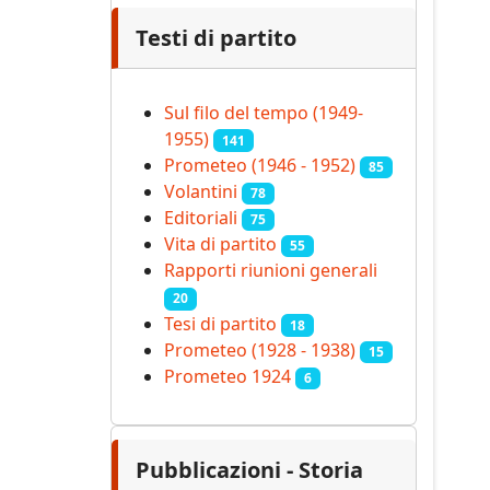
Testi di partito
Sul filo del tempo (1949-
1955)
141
Prometeo (1946 - 1952)
85
Volantini
78
Editoriali
75
Vita di partito
55
Rapporti riunioni generali
20
Tesi di partito
18
Prometeo (1928 - 1938)
15
Prometeo 1924
6
Pubblicazioni - Storia