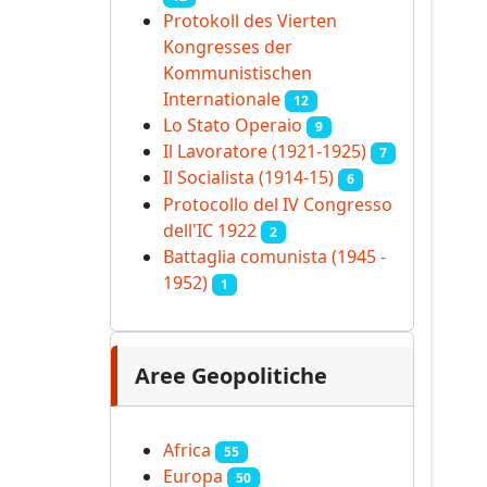
Protokoll des Vierten
Kongresses der
Kommunistischen
Internationale
12
Lo Stato Operaio
9
Il Lavoratore (1921-1925)
7
Il Socialista (1914‑15)
6
Protocollo del IV Congresso
dell'IC 1922
2
Battaglia comunista (1945 -
1952)
1
Aree Geopolitiche
Africa
55
Europa
50