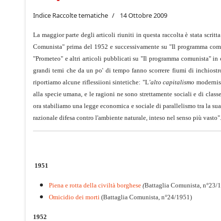
Indice Raccolte tematiche
14 Ottobre 2009
La maggior parte degli articoli riuniti in questa raccolta è stata scritta
Comunista" prima del 1952 e successivamente su "Il programma comunis
"Prometeo" e altri articoli pubblicati su "Il programma comunista" in o
grandi temi che da un po' di tempo fanno scorrere fiumi di inchiostro:
riportiamo alcune riflessiioni sintetiche: "L
'alto capitalismo
modernisss
alla specie umana, e le ragioni ne sono strettamente sociali e di class
ora stabiliamo una legge economica e sociale di parallelismo tra la sua
razionale difesa contro l'ambiente naturale, inteso nel senso più vasto"
1951
Piena e rotta della civiltà borghese
(
Battaglia Comunista, n°23/
Omicidio dei morti
(Battaglia Comunista, n°24/1951)
1952