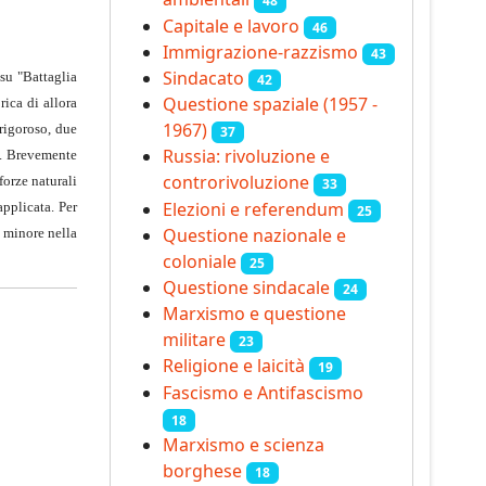
48
Capitale e lavoro
46
Immigrazione-razzismo
43
Sindacato
 su "Battaglia
42
Questione spaziale (1957 -
ica di allora
1967)
 rigoroso, due
37
Russia: rivoluzione e
ca. Brevemente
controrivoluzione
forze naturali
33
Elezioni e referendum
applicata. Per
25
Questione nazionale e
e minore nella
coloniale
25
Questione sindacale
24
Marxismo e questione
militare
23
Religione e laicità
19
Fascismo e Antifascismo
18
Marxismo e scienza
borghese
18