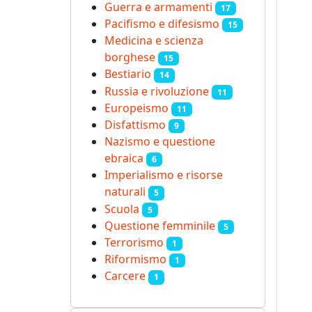
Guerra e armamenti
17
Pacifismo e difesismo
15
Medicina e scienza
borghese
15
Bestiario
14
Russia e rivoluzione
11
Europeismo
11
Disfattismo
9
Nazismo e questione
ebraica
6
Imperialismo e risorse
naturali
5
Scuola
5
Questione femminile
5
Terrorismo
1
Riformismo
1
Carcere
1