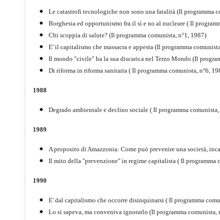
Le catastrofi tecnologiche non sono una fatalità (Il programma 
Borghesia ed opportunismo fra il sì e no al nucleare ( Il progra
Chi scoppia di salute? (Il programma comunista, n°1, 1987)
E' il capitalismo che massacra e appesta (Il programma comunist
Il mondo "civile" ha la sua discarica nel Terzo Mondo (Il progr
Di riforma in riforma sanitaria ( Il programma comunista, n°6, 19
1988
Degrado ambientale e declino sociale ( Il programma comunista,
1989
A proposito di Amazzonia: Come può prevenire una società, inca
Il mito della "prevenzione" in regime capitalista ( Il programma
1990
E' dal capitalismo che occorre disinquinarsi ( Il programma comu
Lo si sapeva, ma conveniva ignorarlo (Il programma comunista, 