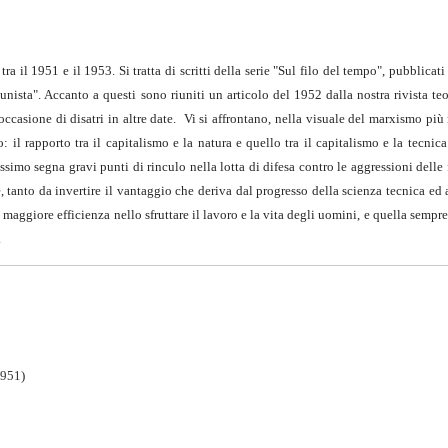
 tra il 1951 e il 1953. Si tratta di scritti della serie "Sul filo del tempo", pubblicati
ta". Accanto a questi sono riuniti un articolo del 1952 dalla nostra rivista teor
ccasione di disatri in altre date. Vi si affrontano, nella visuale del marxismo più
 il rapporto tra il capitalismo e la natura e quello tra il capitalismo e la tecni
imo segna gravi punti di rinculo nella lotta di difesa contro le aggressioni delle 
e, tanto da invertire il vantaggio che deriva dal progresso della scienza tecnica ed 
 maggiore efficienza nello sfruttare il lavoro e la vita degli uomini, e quella sempr
.
1951
)