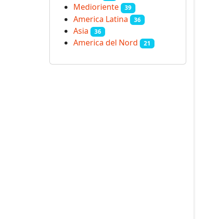
Medioriente
39
America Latina
36
Asia
36
America del Nord
21