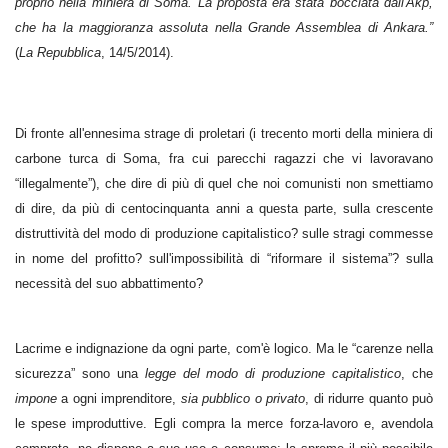
proprio nella miniera di Soma. La proposta era stata bocciata dall'Akp,
che ha la maggioranza assoluta nella Grande Assemblea di Ankara.”
(
La Repubblica
, 14/5/2014).
Di fronte all'ennesima strage di proletari (i trecento morti della miniera di
carbone turca di Soma, fra cui parecchi ragazzi che vi lavoravano
“illegalmente”), che dire di più di quel che noi comunisti non smettiamo
di dire, da più di centocinquanta anni a questa parte, sulla crescente
distruttività del modo di produzione capitalistico? sulle stragi commesse
in nome del profitto? sull'impossibilità di “riformare il sistema”? sulla
necessità del suo abbattimento?
Lacrime e indignazione da ogni parte, com'è logico. Ma le “carenze nella
sicurezza” sono una
legge del modo di produzione capitalistico
, che
impone
a ogni imprenditore,
sia pubblico o privato
, di ridurre quanto può
le spese improduttive. Egli compra la merce forza-lavoro e, avendola