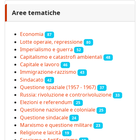
Aree tematiche
Economia
87
Lotte operaie, repressione
80
Imperialismo e guerra
52
Capitalismo e catastrofi ambientali
48
Capitale e lavoro
46
Immigrazione-razzismo
43
Sindacato
42
Questione spaziale (1957 - 1967)
37
Russia: rivoluzione e controrivoluzione
33
Elezioni e referendum
25
Questione nazionale e coloniale
25
Questione sindacale
24
Marxismo e questione militare
23
Religione e laicità
19