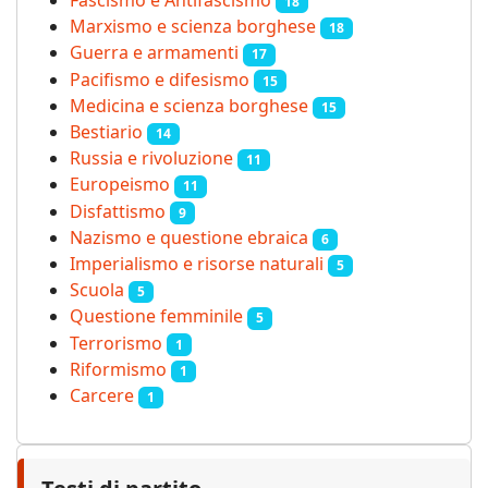
Fascismo e Antifascismo
18
Marxismo e scienza borghese
18
Guerra e armamenti
17
Pacifismo e difesismo
15
Medicina e scienza borghese
15
Bestiario
14
Russia e rivoluzione
11
Europeismo
11
Disfattismo
9
Nazismo e questione ebraica
6
Imperialismo e risorse naturali
5
Scuola
5
Questione femminile
5
Terrorismo
1
Riformismo
1
Carcere
1