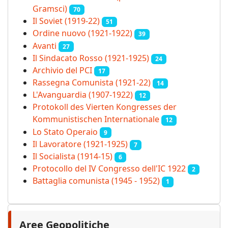
Gramsci)
70
Il Soviet (1919‑22)
51
Ordine nuovo (1921-1922)
39
Avanti
27
Il Sindacato Rosso (1921-1925)
24
Archivio del PCI
17
Rassegna Comunista (1921‑22)
14
L'Avanguardia (1907-1922)
12
Protokoll des Vierten Kongresses der
Kommunistischen Internationale
12
Lo Stato Operaio
9
Il Lavoratore (1921-1925)
7
Il Socialista (1914‑15)
6
Protocollo del IV Congresso dell'IC 1922
2
Battaglia comunista (1945 - 1952)
1
Aree Geopolitiche