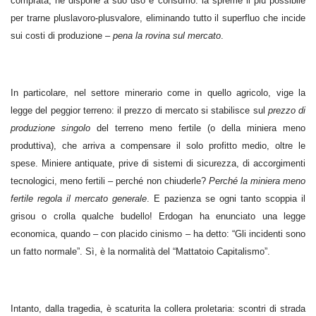
comprata, ne dispone a suo uso e consumo: la spreme il più possibile
per trarne pluslavoro-plusvalore, eliminando tutto il superfluo che incide
sui costi di produzione –
pena la rovina sul mercato
.
In particolare, nel settore minerario come in quello agricolo, vige la
legge del peggior terreno: il prezzo di mercato si stabilisce sul
prezzo di
produzione singolo
del terreno meno fertile (o della miniera meno
produttiva), che arriva a compensare il solo profitto medio, oltre le
spese. Miniere antiquate, prive di sistemi di sicurezza, di accorgimenti
tecnologici, meno fertili – perché non chiuderle?
Perché la miniera meno
fertile regola il mercato generale
. E pazienza se ogni tanto scoppia il
grisou o crolla qualche budello! Erdogan ha enunciato una legge
economica, quando – con placido cinismo – ha detto: “Gli incidenti sono
un fatto normale”. Sì, è la normalità del “Mattatoio Capitalismo”.
Intanto, dalla tragedia, è scaturita la collera proletaria: scontri di strada