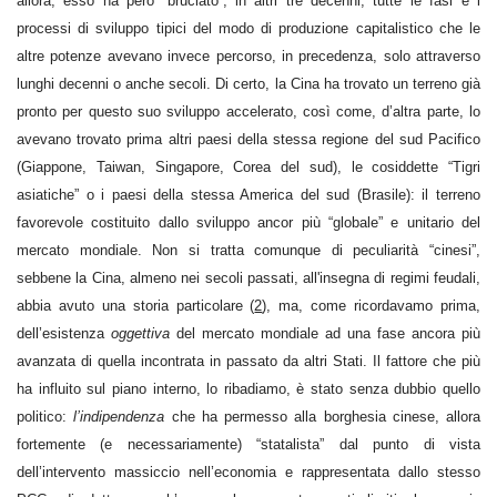
allora, esso ha però “bruciato”, in altri tre decenni, tutte le fasi e i
processi di sviluppo tipici del modo di produzione capitalistico che le
altre potenze avevano invece percorso, in precedenza, solo attraverso
lunghi decenni o anche secoli. Di certo, la Cina ha trovato un terreno già
pronto per questo suo sviluppo accelerato, così come, d’altra parte, lo
avevano trovato prima altri paesi della stessa regione del sud Pacifico
(Giappone, Taiwan, Singapore, Corea del sud), le cosiddette “Tigri
asiatiche” o i paesi della stessa America del sud (Brasile): il terreno
favorevole costituito dallo sviluppo ancor più “globale” e unitario del
mercato mondiale. Non si tratta comunque di peculiarità “cinesi”,
sebbene la Cina, almeno nei secoli passati, all'insegna di regimi feudali,
abbia avuto una storia particolare (
2
), ma, come ricordavamo prima,
dell’esistenza
oggettiva
del mercato mondiale ad una fase ancora più
avanzata di quella incontrata in passato da altri Stati. Il fattore che più
ha influito sul piano interno, lo ribadiamo, è stato senza dubbio quello
politico:
l’indipendenza
che ha permesso alla borghesia cinese, allora
fortemente (e necessariamente) “statalista” dal punto di vista
dell’intervento massiccio nell’economia e rappresentata dallo stesso