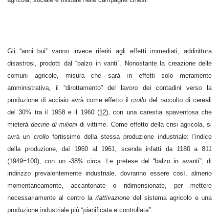
Gli “anni bui” vanno invece riferiti agli effetti immediati, addirittura
disastrosi, prodotti dal “balzo in vanti”. Nonostante la creazione delle
comuni agricole, misura che sarà in effetti solo meramente
amministrativa, il “dirottamento” del lavoro dei contadini verso la
produzione di acciaio avrà come effetto il
crollo
del raccolto di cereali
del 30% tra il 1958 e il 1960 (
12
), con una carestia spaventosa che
mieterà
decine di milioni
di vittime. Come effetto della crisi agricola, si
avrà un
crollo
fortissimo della stessa produzione industriale: l’indice
della produzione, dal 1960 al 1961, scende infatti da 1180 a 811
(1949=100), con un -38% circa. Le pretese del “balzo in avanti”, di
indirizzo prevalentemente industriale, dovranno essere così, almeno
momentaneamente, accantonate o ridimensionate, per mettere
necessariamente al centro la
riattivazione
del sistema agricolo e una
produzione industriale più “pianificata e controllata”.