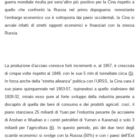
guerra mondiale risulta poi senz’altro più positivo per la Cina rispetto a
quello che confrontò la Russia nel primo dopoguerra: nonostante
l’embargo economico cui è sottoposta dai paesi occidentali, la Cina si
avvale infatti di stretti rapporti economici e finanziari con la stessa
Russia.
La produzione d’acciaio conosce forti incrementi e, al 1957, è cresciuta
di cinque volte rispetto al 1949, con le sue 5 mln di tonnellate circa (
5
).
In forza anche della “stretta alleanza” politica con l’URSS, la Cina vara il
suo piano quinquennale nel 1953-57, ispirandosi a quello staliniano del
1928-32, mirato esso pure al forte sviluppo della industria pesante a
discapito di quella dei beni di consumo e dei prodotti agricoli: così, il
piano stanziava 25 miliardi di Yuan per l’industria pesante (le acciaierie
di Anshan e Wuahan e i centri petroliferi di Yumen e Karamai) e solo 3
miliardi per l’agricoltura (
6)
. In questo periodo, più dei due terzi degli
scambi economici si svolge con la Russia (50%) e con i paesi dell’Est