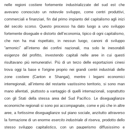
nelle regioni costiere fortemente industrializzate del sud est che
avevano conosciuto un notevole sviluppo, come centri produttivi,
commerciali e finanziari, fin dal primo impianto del capitalismo agli inizi
del secolo scorso. Questo processo ha dato luogo a uno sviluppo
fortemente diseguale e distorto dell’economia, tipico di ogni capitalismo,
che non ha mai rispettato, in nessun luogo, canoni di sviluppo
“armonici” all’interno dei confini nazionali, ma solo le inesorabili
esigenze del profitto, investendo capitali nelle aree in cui questi
risultavano più remunerativi. Più di un terzo delle esportazioni cinesi
trova oggi la base e l'origine proprio nei grandi centri industriali delle
zone costiere (Canton e Shangai), mentre i legami economici
interregionali, all’interno del restante vastissimo territorio, si sono man
mano allentati, piuttosto a vantaggio di quelli internazionali, soprattutto
con gli Stati della stessa area del Sud Pacifico. Le diseguaglianze
economiche regionali si sono poi accompagnate, come e più che in altre
aree, a fortissime diseguaglianze sul piano sociale, anzitutto attraverso
la formazione di un enorme
esercito industriale di riserva
, prodotto dello
stesso sviluppo capitalistico, con un pauperismo diffusissimo e