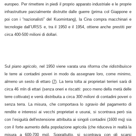
europeo. Per rimettere in piedi il proprio apparato industriale e le proprie
infrastrutture parzialmente distrutte dalle guerre (prima col Giappone e
poi con i “nazionalisti” del Kuomintang), la Cina compra macchinari e
tecnologie dall’URSS e, tra il 1950 e il 1954, ottiene anche prestiti per
circa 400-500 milioni di dollari.
Sul
piano agricolo
, nel 1950 viene varata una riforma che
ridistribuisce
le terre ai contadini poveri in modo da assegnare loro, come minimo,
almeno un sesto di ettaro (
7
). La terra tolta ai proprietari terrieri sarà di
circa 46 mln di ettari (senza oneri e riscatti: poco meno della metà delle
terre coltivate) e verrà distribuita a circa
300
milioni
di contadini poveri o
senza terra. La misura, che comportava lo
sgravio
del pagamento di
rendite e interessi ai vecchi proprietari e usurai, si scontrava però sia
con l’esiguità dell'estensione attribuita ai singoli contadini (1600 mq) sia
con il forte aumento della popolazione agricola (che riduceva in realtà la
misura a 600-700 mq). Soprattutto, si scontrava con gli scarsi