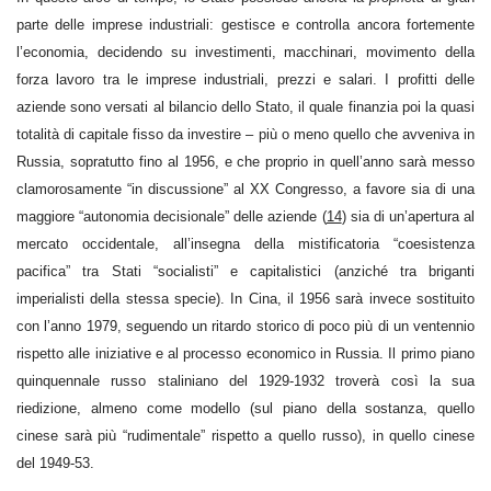
parte delle imprese industriali: gestisce e controlla ancora fortemente
l’economia, decidendo su investimenti, macchinari, movimento della
forza lavoro tra le imprese industriali, prezzi e salari. I profitti delle
aziende sono versati al bilancio dello Stato, il quale finanzia poi la quasi
totalità di capitale fisso da investire – più o meno quello che avveniva in
Russia, sopratutto fino al 1956, e che proprio in quell’anno sarà messo
clamorosamente “in discussione” al XX Congresso, a favore sia di una
maggiore “autonomia decisionale” delle aziende (
14
) sia di un’apertura al
mercato occidentale, all’insegna della mistificatoria “coesistenza
pacifica” tra Stati “socialisti” e capitalistici (anziché tra briganti
imperialisti della stessa specie). In Cina, il 1956 sarà invece sostituito
con l’anno 1979, seguendo un ritardo storico di poco più di un ventennio
rispetto alle iniziative e al processo economico in Russia. Il primo piano
quinquennale russo staliniano del 1929-1932 troverà così la sua
riedizione, almeno come modello (sul piano della sostanza, quello
cinese sarà più “rudimentale” rispetto a quello russo), in quello cinese
del 1949-53.