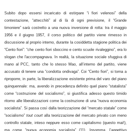
Subito dopo essersi incaricato di estirpare “i fiori velenosi” della
contestazione, “attecchiti” al di là di ogni previsione, il “Grande
timoniere” sarà costretto a una nuova inversione di rotta: tra il maggio
1956 e il giugno 1957, il corso politico del partito viene rimesso in
discussione al proprio interno, durante la cosiddetta stagione politica dei
“Cento fiori”: “che cento fiori sboccino e cento scuole rivaleggino”, era lo
slogan che l'accompagnava. In realtà, la situazione sociale sfuggiva di
mano al PCC, tanto che lo stesso Mao, all’interno del partito, viene
accusato di tenere una “condotta ondivaga”. Coi “Cento fiori”, si torna a
riproporre, in parte, la liberalizzazione esistente prima del varo del piano
quinquennale: ma, avendo in precedenza definito quel piano “statalista”
come “costruzione del socialismo”, si giustifica adesso questo timido
ritorno alle liberalizzazioni come la costruzione di una “nuova economia
socialista”. Si passa così dalla teorizzazione del “mercato statale” come
“socialismo”
tout court
alla teorizzazione del mercato privato con meno
controllo statale, inteso neppure esso come capitalismo (questo mai!),
ma come “nuova economia socialista” (11). Insomma, l’aggettivo