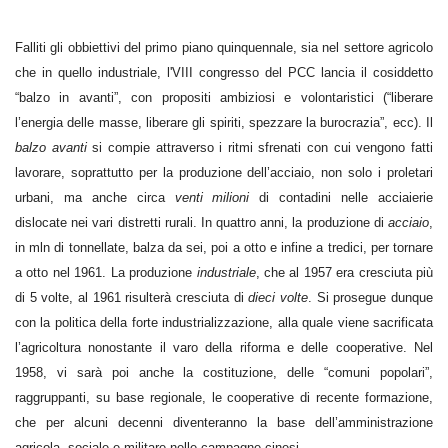
Falliti gli obbiettivi del primo piano quinquennale, sia nel settore agricolo
che in quello industriale, l'VIII congresso del PCC lancia il cosiddetto
“balzo in avanti”, con propositi ambiziosi e volontaristici (“liberare
l’energia delle masse, liberare gli spiriti, spezzare la burocrazia”, ecc). Il
balzo avanti
si compie attraverso i ritmi sfrenati con cui vengono fatti
lavorare, soprattutto per la produzione dell’acciaio, non solo i proletari
urbani, ma anche circa
venti milioni
di contadini nelle acciaierie
dislocate nei vari distretti rurali. In quattro anni, la produzione di
acciaio
,
in mln di tonnellate, balza da sei, poi a otto e infine a tredici, per tornare
a otto nel 1961. La produzione
industriale
, che al 1957 era cresciuta più
di 5 volte, al 1961 risulterà cresciuta di
dieci volte
. Si prosegue dunque
con la politica della forte industrializzazione, alla quale viene sacrificata
l’agricoltura nonostante il varo della riforma e delle cooperative. Nel
1958, vi sarà poi anche la costituzione, delle “comuni popolari”,
raggruppanti, su base regionale, le cooperative di recente formazione,
che per alcuni decenni diventeranno la base dell’amministrazione
agricola, sociale e militare nelle campagne cinesi.