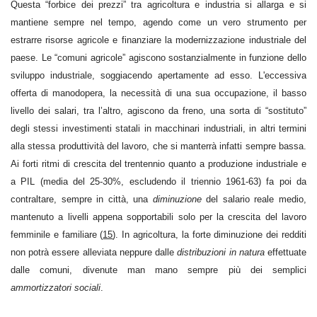
Questa “forbice dei prezzi” tra agricoltura e industria si allarga e si
mantiene sempre nel tempo, agendo come un vero strumento per
estrarre risorse agricole e finanziare la modernizzazione industriale del
paese. Le “comuni agricole” agiscono sostanzialmente in funzione dello
sviluppo industriale, soggiacendo apertamente ad esso. L'eccessiva
offerta di manodopera, la necessità di una sua occupazione, il basso
livello dei salari, tra l’altro, agiscono da freno, una sorta di “sostituto”
degli stessi investimenti statali in macchinari industriali, in altri termini
alla stessa produttività del lavoro, che si manterrà infatti sempre bassa.
Ai forti ritmi di crescita del trentennio quanto a produzione industriale e
a PIL (media del 25-30%, escludendo il triennio 1961-63) fa poi da
contraltare, sempre in città, una
diminuzione
del salario reale medio,
mantenuto a livelli appena sopportabili solo per la crescita del lavoro
femminile e familiare (
15
). In agricoltura, la forte diminuzione dei redditi
non potrà essere alleviata neppure dalle
distribuzioni in natura
effettuate
dalle comuni, divenute man mano sempre più dei semplici
ammortizzatori sociali
.