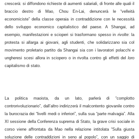
crescerà: si diffondono richieste di aumenti salariali, di fronte alle quali il
braccio destro di Mao, Chou En-Lai, denuncerà le “velleità
economiciste” della classe operaia in contraddizione con le necessità
dello sviluppo economico capitalistico del paese. A Shangai, ad
esempio, manifestazioni e scioperi si trasformano spesso in
rivolte
: la
protesta si allarga ai giovani, agli studenti, che solidarizzano sia col
movimento proletario partito da Shangai sia con i lavoratori polacchi e
ungheresi scesi allora in sciopero o in rivolta contro gli effetti del
loro
capitalismo di stato.
La politica maoista, da un lato, parlerà di “complotto
controrivoluzionario”, dall’altro indirizzerà il malcontento giovanile contro
la burocrazia dei “livelli medi o inferiori”, sulla sua “parte malvagia”. Alla
XI sessione della Conferenza suprema di Stato, la grave crisi sociale in
corso viene affrontata da Mao nella relazione intitolata “Sulla giusta
soluzione delle contraddizioni in seno al popolo”, con un saggio di