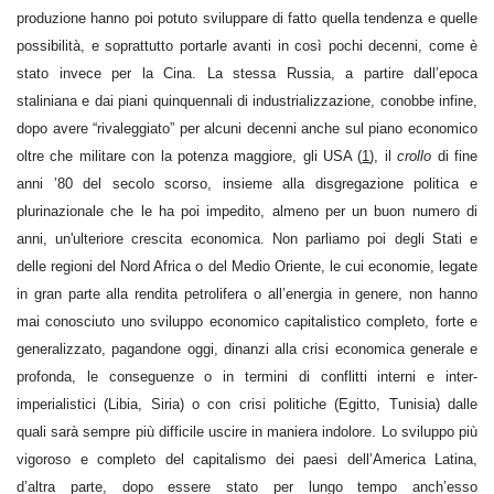
produzione hanno poi potuto sviluppare di fatto quella tendenza e quelle
possibilità, e soprattutto portarle avanti in così pochi decenni, come è
stato invece per la Cina. La stessa Russia, a partire dall’epoca
staliniana e dai piani quinquennali di industrializzazione, conobbe infine,
dopo avere “rivaleggiato” per alcuni decenni anche sul piano economico
oltre che militare con la potenza maggiore, gli USA (
1
), il
crollo
di fine
anni ’80 del secolo scorso, insieme alla disgregazione politica e
plurinazionale che le ha poi impedito, almeno per un buon numero di
anni, un'ulteriore crescita economica. Non parliamo poi degli Stati e
delle regioni del Nord Africa o del Medio Oriente, le cui economie, legate
in gran parte alla rendita petrolifera o all’energia in genere, non hanno
mai conosciuto uno sviluppo economico capitalistico completo, forte e
generalizzato, pagandone oggi, dinanzi alla crisi economica generale e
profonda, le conseguenze o in termini di conflitti interni e inter-
imperialistici (Libia, Siria) o con crisi politiche (Egitto, Tunisia) dalle
quali sarà sempre più difficile uscire in maniera indolore. Lo sviluppo più
vigoroso e completo del capitalismo dei paesi dell’America Latina,
d’altra parte, dopo essere stato per lungo tempo anch’esso