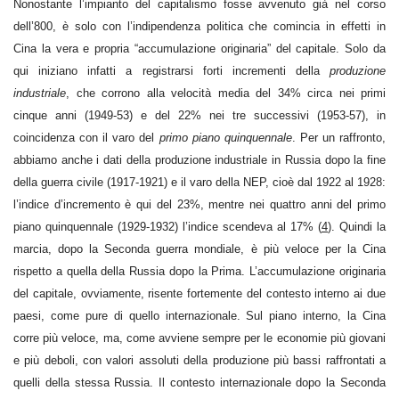
Nonostante l’impianto del capitalismo fosse avvenuto già nel corso
dell’800, è solo con l’indipendenza politica che comincia in effetti in
Cina la vera e propria “accumulazione originaria” del capitale. Solo da
qui iniziano infatti a registrarsi forti incrementi della
produzione
industriale
, che corrono alla velocità media del 34% circa nei primi
cinque anni (1949-53) e del 22% nei tre successivi (1953-57), in
coincidenza con il varo del
primo piano quinquennale
. Per un raffronto,
abbiamo anche i dati della produzione industriale in Russia dopo la fine
della guerra civile (1917-1921) e il varo della NEP, cioè dal 1922 al 1928:
l’indice d’incremento è qui del 23%, mentre nei quattro anni del primo
piano quinquennale (1929-1932) l’indice scendeva al 17% (
4
). Quindi la
marcia, dopo la Seconda guerra mondiale, è più veloce per la Cina
rispetto a quella della Russia dopo la Prima. L’accumulazione originaria
del capitale, ovviamente, risente fortemente del contesto interno ai due
paesi, come pure di quello internazionale. Sul piano interno, la Cina
corre più veloce, ma, come avviene sempre per le economie più giovani
e più deboli, con valori assoluti della produzione più bassi raffrontati a
quelli della stessa Russia. Il contesto internazionale dopo la Seconda