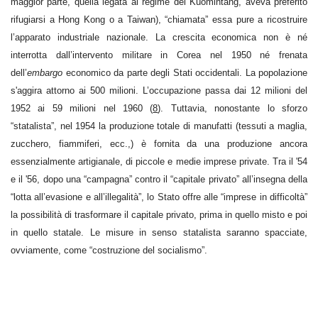
maggior parte, quella legata al regime del Kuomintang, aveva preferito
rifugiarsi a Hong Kong o a Taiwan), “chiamata” essa pure a ricostruire
l’apparato industriale nazionale. La crescita economica non è né
interrotta dall’intervento militare in Corea nel 1950 né frenata
dell’
embargo
economico da parte degli Stati occidentali. La popolazione
s'aggira attorno ai 500 milioni. L’occupazione passa dai 12 milioni del
1952 ai 59 milioni nel 1960 (
8
). Tuttavia, nonostante lo sforzo
“statalista”, nel 1954 la produzione totale di manufatti (tessuti a maglia,
zucchero, fiammiferi, ecc.,) è fornita da una produzione ancora
essenzialmente artigianale, di piccole e medie imprese private. Tra il '54
e il '56, dopo una “campagna” contro il “capitale privato” all’insegna della
“lotta all’evasione e all’illegalità”, lo Stato offre alle “imprese in difficoltà”
la possibilità di trasformare il capitale privato, prima in quello misto e poi
in quello statale. Le misure in senso statalista saranno spacciate,
ovviamente, come “costruzione del socialismo”.