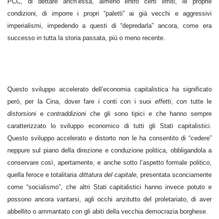
PCC, di dettare anch’essa, almeno entro certi limiti, le proprie
condizioni, di imporre i propri “paletti” ai già vecchi e aggressivi
imperialismi, impedendo a questi di “depredarla” ancora, come era
successo in tutta la storia passata, più o meno recente.
Questo sviluppo accelerato dell’economia capitalistica ha significato
però, per la Cina, dover fare i conti con i suoi
effetti
,
con
tutte le
distorsioni
e
contraddizioni
che gli sono tipici e che hanno sempre
caratterizzato lo sviluppo economico di tutti gli Stati capitalistici.
Questo sviluppo accelerato e distorto non le ha consentito di “cedere”
neppure sul piano della direzione e conduzione politica, obbligandola a
conservare così, apertamente, e anche sotto l’aspetto formale politico,
quella feroce e totalitaria
dittatura del capitale,
presentata sconciamente
come “socialismo”, che altri Stati capitalistici hanno invece potuto e
possono ancora vantarsi, agli occhi anzitutto del proletariato, di aver
abbellito o ammantato con gli abiti della vecchia democrazia borghese.