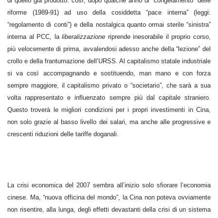
di quello già prodotto: così, dopo qualche anno di “congelamento” delle
riforme (1989-91) ad uso della cosiddetta “pace interna” (leggi:
“regolamento di conti”) e della nostalgica quanto ormai sterile “sinistra”
interna al PCC, la
liberalizzazione
riprende inesorabile il proprio corso,
più velocemente di prima, avvalendosi adesso anche della “lezione” del
crollo e della frantumazione dell’URSS. Al capitalismo statale industriale
si va così accompagnando e sostituendo, man mano e con forza
sempre maggiore, il capitalismo privato o “societario”, che sarà a sua
volta rappresentato e influenzato sempre più dal capitale straniero.
Questo troverà le migliori condizioni per i propri investimenti in Cina,
non solo grazie al basso livello dei salari, ma anche alle progressive e
crescenti riduzioni delle tariffe doganali.
La crisi economica del 2007 sembra all’inizio solo sfiorare l’economia
cinese. Ma, “nuova officina del mondo”, la Cina non poteva ovviamente
non risentire, alla lunga, degli effetti devastanti della crisi di un sistema