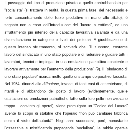
Il passaggio dal tipo di produzione privato a quello contrabbandato per
“socialista” (si trattava in realtà, in questa prima fase, del necessario e
forte concentramento delle forze produttive in mano allo Stato), è
segnato non a caso dall’introduzione del “lavoro a cottimo”, da uno
sfruttamento più intenso della capacità lavorativa salariata e da una
diversificazione in categorie e livelli dei proletari. A giustificazione di
questo intenso sfruttamento, si scriverà che: “Il supremo, costante
lavoro del sindacato in uno stato popolare è di radunare e guidare tutti i
lavoratori, tecnici e impiegati in una emulazione patriottica cosciente e
lavorare attivamente per l’aumento della produzione” (
9
). Il “sindacato di
uno stato popolare” ricorda molto quello di stampo corporativo fascista!
Nel 1954, dinanzi alla
diffusione
, invece, di tanti casi di assenteismo, di
ritardi e di abbandono del posto di lavoro (evidentemente, quelle
esaltazioni ed emulazioni patriottiche fatte sulla loro pelle non avevano
troppo... convinto gli operai), viene promulgato un “Codice del Lavoro”
avente lo scopo di stabilire che l’operaio “non può cambiare fabbrica
senza il visto dell’autorità”. Negli anni successivi, però, nonostante
l’ossessiva e mistificatoria propaganda “socialista”, la rabbia operaia