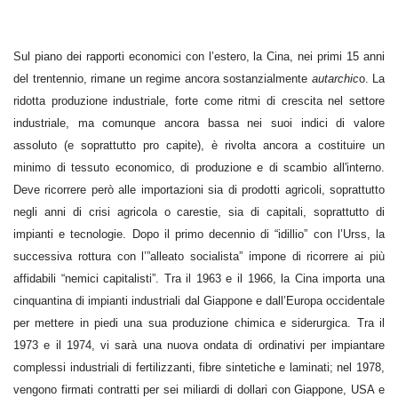
Sul piano dei rapporti economici con l’estero, la Cina, nei primi 15 anni
del trentennio, rimane un regime ancora sostanzialmente
autarchic
o. La
ridotta produzione industriale, forte come ritmi di crescita nel settore
industriale, ma comunque ancora bassa nei suoi indici di valore
assoluto (e soprattutto pro capite), è rivolta ancora a costituire un
minimo di tessuto economico, di produzione e di scambio all'interno.
Deve ricorrere però alle importazioni sia di prodotti agricoli, soprattutto
negli anni di crisi agricola o carestie, sia di capitali, soprattutto di
impianti e tecnologie. Dopo il primo decennio di “idillio” con l’Urss, la
successiva rottura con l’”alleato socialista” impone di ricorrere ai più
affidabili “nemici capitalisti”. Tra il 1963 e il 1966, la Cina importa una
cinquantina di impianti industriali dal Giappone e dall’Europa occidentale
per mettere in piedi una sua produzione chimica e siderurgica. Tra il
1973 e il 1974, vi sarà una nuova ondata di ordinativi per impiantare
complessi industriali di fertilizzanti, fibre sintetiche e laminati; nel 1978,
vengono firmati contratti per sei miliardi di dollari con Giappone, USA e