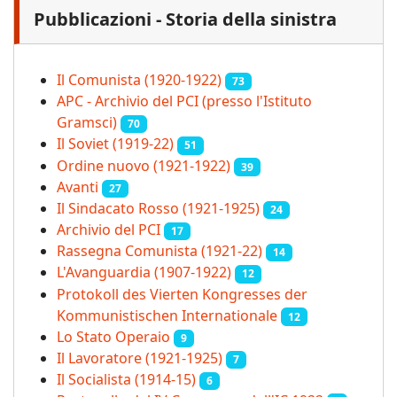
Pubblicazioni - Storia della sinistra
Il Comunista (1920-1922)
73
APC - Archivio del PCI (presso l'Istituto
Gramsci)
70
Il Soviet (1919‑22)
51
Ordine nuovo (1921-1922)
39
Avanti
27
Il Sindacato Rosso (1921-1925)
24
Archivio del PCI
17
Rassegna Comunista (1921‑22)
14
L'Avanguardia (1907-1922)
12
Protokoll des Vierten Kongresses der
Kommunistischen Internationale
12
Lo Stato Operaio
9
Il Lavoratore (1921-1925)
7
Il Socialista (1914‑15)
6