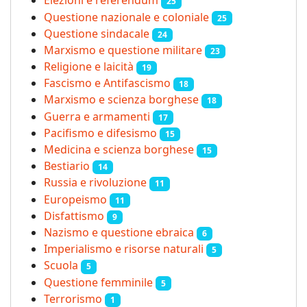
Elezioni e referendum
25
Questione nazionale e coloniale
25
Questione sindacale
24
Marxismo e questione militare
23
Religione e laicità
19
Fascismo e Antifascismo
18
Marxismo e scienza borghese
18
Guerra e armamenti
17
Pacifismo e difesismo
15
Medicina e scienza borghese
15
Bestiario
14
Russia e rivoluzione
11
Europeismo
11
Disfattismo
9
Nazismo e questione ebraica
6
Imperialismo e risorse naturali
5
Scuola
5
Questione femminile
5
Terrorismo
1