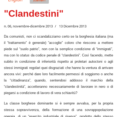
"Clandestini"
n. 06, novembre-dicembre 2013
13 Dicembre 2013
Da comunisti, non ci scandalizziamo certo se la borghesia italiana (ma
il “trattamento” è generale) “accoglie” coloro che riescono a mettere
piede sul “suolo patrio”, non con la semplice condizione di “immigrati”,
ma con lo
status
da codice penale di “clandestini”. Così facendo, mette
subito in condizione di inferiorità rispetto ai proletari autoctoni o agli
stessi immigrati regolari quei disgraziati che hanno la ventura di arrivare
ancora vivi: perché dare loro facilmente permessi di soggiorno o anche
la “cittadinanza”, quando, sentendosi addosso il marchio della
“clandestinità”, accetteranno necessariamente di lavorare in nero o di
piegarsi a condizione di lavoro di vera schiavitù?
La classe borghese dominante si è sempre avvalsa, per la propria
stessa sopravvivenza, della formazione di una sovrappopolazione
operaia, di un “esercito industriale di riserva”, prodotto dello stesso