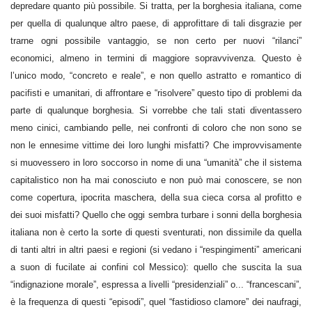
depredare quanto più possibile. Si tratta, per la borghesia italiana, come
per quella di qualunque altro paese, di approfittare di tali disgrazie per
trarne ogni possibile vantaggio, se non certo per nuovi “rilanci”
economici, almeno in termini di maggiore sopravvivenza. Questo è
l’unico modo, “concreto e reale”, e non quello astratto e romantico di
pacifisti e umanitari, di affrontare e “risolvere” questo tipo di problemi da
parte di qualunque borghesia. Si vorrebbe che tali stati diventassero
meno cinici, cambiando pelle, nei confronti di coloro che non sono se
non le ennesime vittime dei loro lunghi misfatti? Che improvvisamente
si muovessero in loro soccorso in nome di una “umanità” che il sistema
capitalistico non ha mai conosciuto e non può mai conoscere, se non
come copertura, ipocrita maschera, della sua cieca corsa al profitto e
dei suoi misfatti? Quello che oggi sembra turbare i sonni della borghesia
italiana non è certo la sorte di questi sventurati, non dissimile da quella
di tanti altri in altri paesi e regioni (si vedano i “respingimenti” americani
a suon di fucilate ai confini col Messico): quello che suscita la sua
“indignazione morale”, espressa a livelli “presidenziali” o... “francescani”,
è la frequenza di questi “episodi”, quel “fastidioso clamore” dei naufragi,