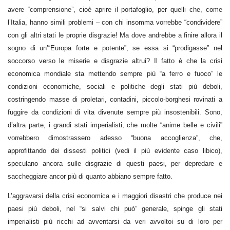
avere “comprensione”, cioè aprire il portafoglio, per quelli che, come
l’Italia, hanno simili problemi – con chi insomma vorrebbe “condividere”
con gli altri stati le proprie disgrazie! Ma dove andrebbe a finire allora il
sogno di un’“Europa forte e potente”, se essa si “prodigasse” nel
soccorso verso le miserie e disgrazie altrui? Il fatto è che la crisi
economica mondiale sta mettendo sempre più “a ferro e fuoco” le
condizioni economiche, sociali e politiche degli stati più deboli,
costringendo masse di proletari, contadini, piccolo-borghesi rovinati a
fuggire da condizioni di vita divenute sempre più insostenibili. Sono,
d’altra parte, i grandi stati imperialisti, che molte “anime belle e civili”
vorrebbero dimostrassero adesso “buona accoglienza”, che,
approfittando dei dissesti politici (vedi il più evidente caso libico),
speculano ancora sulle disgrazie di questi paesi, per depredare e
saccheggiare ancor più di quanto abbiano sempre fatto.
L’aggravarsi della crisi economica e i maggiori disastri che produce nei
paesi più deboli, nel “si salvi chi può” generale, spinge gli stati
imperialisti più ricchi ad avventarsi da veri avvoltoi su di loro per