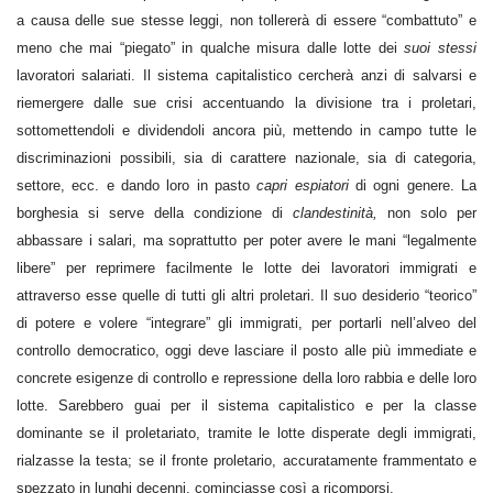
a causa delle sue stesse leggi, non tollererà di essere “combattuto” e
meno che mai “piegato” in qualche misura dalle lotte dei
suoi stessi
lavoratori salariati. Il sistema capitalistico cercherà anzi di salvarsi e
riemergere dalle sue crisi accentuando la divisione tra i proletari,
sottomettendoli e dividendoli ancora più, mettendo in campo tutte le
discriminazioni possibili, sia di carattere nazionale, sia di categoria,
settore, ecc. e dando loro in pasto
capri espiatori
di ogni genere. La
borghesia si serve della condizione di
clandestinità,
non solo per
abbassare i salari, ma soprattutto per poter avere le mani “legalmente
libere” per reprimere facilmente le lotte dei lavoratori immigrati e
attraverso esse quelle di tutti gli altri proletari. Il suo desiderio “teorico”
di potere e volere “integrare” gli immigrati, per portarli nell’alveo del
controllo democratico, oggi deve lasciare il posto alle più immediate e
concrete esigenze di controllo e repressione della loro rabbia e delle loro
lotte. Sarebbero guai per il sistema capitalistico e per la classe
dominante se il proletariato, tramite le lotte disperate degli immigrati,
rialzasse la testa; se il fronte proletario, accuratamente frammentato e
spezzato in lunghi decenni, cominciasse così a ricomporsi.