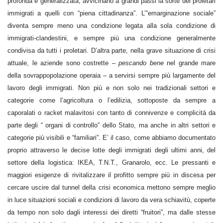
profonda e generalizzata, avvicinano a grandi passi la sorte dei proletari
immigrati a quelli con “piena cittadinanza”. L’“emarginazione sociale”
diventa sempre meno una condizione legata alla sola condizione di
immigrati-clandestini, e sempre più una condizione generalmente
condivisa da tutti i proletari. D’altra parte, nella grave situazione di crisi
attuale, le aziende sono costrette –
pescando bene
nel grande mare
della sovrappopolazione operaia – a servirsi sempre più largamente del
lavoro degli immigrati. Non più e non solo nei tradizionali settori e
categorie come l’agricoltura o l’edilizia, sottoposte da sempre a
caporalati o racket malavitosi con tanto di connivenze e complicità da
parte degli “ organi di controllo” dello Stato, ma anche in altri settori e
categorie più visibili e “familiari”. E’ il caso, come abbiamo documentato
proprio attraverso le decise lotte degli immigrati degli ultimi anni, del
settore della logistica: IKEA, T.N.T., Granarolo, ecc. Le pressanti e
maggiori esigenze di rivitalizzare il profitto sempre più in discesa per
cercare uscire dal tunnel della crisi economica mettono sempre meglio
in luce situazioni sociali e condizioni di lavoro da vera schiavitù, coperte
da tempo non solo dagli interessi dei diretti “fruitori”, ma dalle stesse