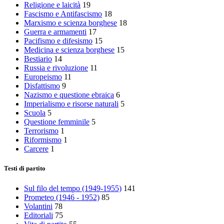
Religione e laicità
19
Fascismo e Antifascismo
18
Marxismo e scienza borghese
18
Guerra e armamenti
17
Pacifismo e difesismo
15
Medicina e scienza borghese
15
Bestiario
14
Russia e rivoluzione
11
Europeismo
11
Disfattismo
9
Nazismo e questione ebraica
6
Imperialismo e risorse naturali
5
Scuola
5
Questione femminile
5
Terrorismo
1
Riformismo
1
Carcere
1
Testi di partito
Sul filo del tempo (1949-1955)
141
Prometeo (1946 - 1952)
85
Volantini
78
Editoriali
75