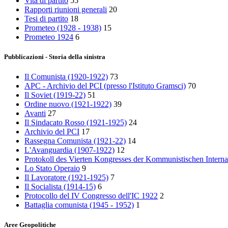
Vita di partito
55
Rapporti riunioni generali
20
Tesi di partito
18
Prometeo (1928 - 1938)
15
Prometeo 1924
6
Pubblicazioni - Storia della sinistra
Il Comunista (1920-1922)
73
APC - Archivio del PCI (presso l'Istituto Gramsci)
70
Il Soviet (1919‑22)
51
Ordine nuovo (1921-1922)
39
Avanti
27
Il Sindacato Rosso (1921-1925)
24
Archivio del PCI
17
Rassegna Comunista (1921‑22)
14
L'Avanguardia (1907-1922)
12
Protokoll des Vierten Kongresses der Kommunistischen Interna
Lo Stato Operaio
9
Il Lavoratore (1921-1925)
7
Il Socialista (1914‑15)
6
Protocollo del IV Congresso dell'IC 1922
2
Battaglia comunista (1945 - 1952)
1
Aree Geopolitiche