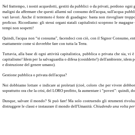
Nel frattempo, i nostri acquedotti, gestiti da pubblici o da privati, perdono ogni 
maligni da affermare che questi allarmi sul consumo dell'acqua, sull'acqua pubblica
vari lavori. Anche il terremoto è fonte di guadagno: basta non risvegliare trop
proficuo. Ricordiamo: gli stessi organi statali capitalistici scoprono le magagne 
tempi non sospetti!
Quindi, l'acqua non “si consuma”, facendoci con ciò, con il Signor Consumo, entrar
esattamente
come si dovrebbe fare con tutta la Terra.
Tuttavia, alla base di ogni attività capitalistica, pubblica o privata che sia, vi è 
capitalismo! Idem per la salvaguardia o difesa (cosiddette!) dell'ambiente, idem p
e distruzione del genere umano).
Gestione pubblica o privata dell'acqua?
Noi dobbiamo lottare e indicare ai proletari (cioè, coloro che per vivere
debbo
soprattutto ora che la crisi, del LORO profitto, fa aumentare i “poveri”: quindi, d
Dunque, salvare il mondo? Si può fare! Ma solo costruendo gli strumenti rivolu
distruggere le classi e instaurare il mondo dell'Umanità.
Chiudendo una volta per t