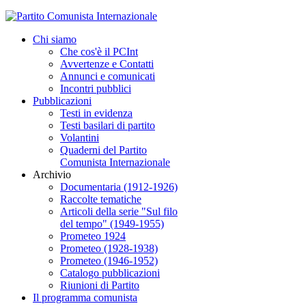
Chi siamo
Che cos'è il PCInt
Avvertenze e Contatti
Annunci e comunicati
Incontri pubblici
Pubblicazioni
Testi in evidenza
Testi basilari di partito
Volantini
Quaderni del Partito
Comunista Internazionale
Archivio
Documentaria (1912-1926)
Raccolte tematiche
Articoli della serie "Sul filo
del tempo" (1949-1955)
Prometeo 1924
Prometeo (1928-1938)
Prometeo (1946-1952)
Catalogo pubblicazioni
Riunioni di Partito
Il programma comunista