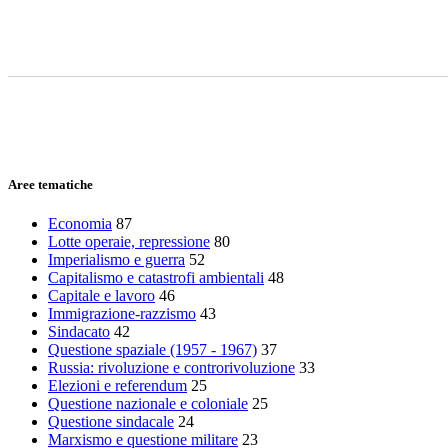
Aree tematiche
Economia
87
Lotte operaie, repressione
80
Imperialismo e guerra
52
Capitalismo e catastrofi ambientali
48
Capitale e lavoro
46
Immigrazione-razzismo
43
Sindacato
42
Questione spaziale (1957 - 1967)
37
Russia: rivoluzione e controrivoluzione
33
Elezioni e referendum
25
Questione nazionale e coloniale
25
Questione sindacale
24
Marxismo e questione militare
23