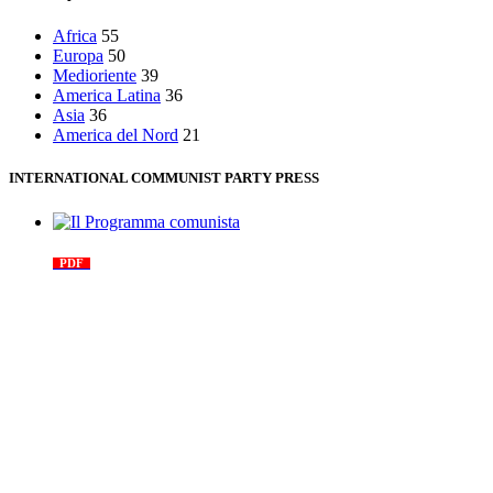
Africa
55
Europa
50
Medioriente
39
America Latina
36
Asia
36
America del Nord
21
INTERNATIONAL COMMUNIST PARTY PRESS
Il Programma comunista
PDF
n. 03, 2026