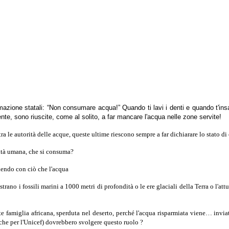
azione statali: “Non consumare acqua!” Quando ti lavi i denti e quando t'insa
nte, sono riuscite, come al solito, a far mancare l'acqua nelle zone servite!
a le autorità delle acque, queste ultime riescono sempre a far dichiarare lo stato di c
sità umana, che si consuma?
dendo con ciò che l'acqua
strano i fossili marini a 1000 metri di profondità o le ere glaciali della Terra o l'a
 famiglia africana, sperduta nel deserto, perché l'acqua risparmiata viene… inviata
nche per l'Unicef) dovrebbero svolgere questo ruolo ?