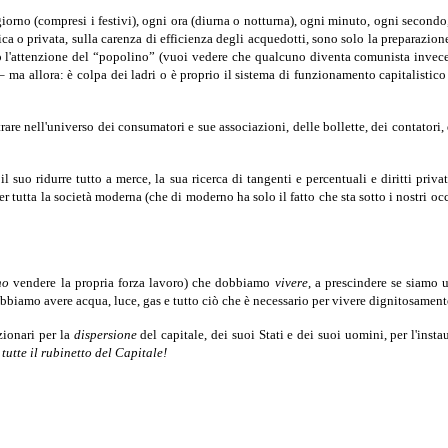
giorno (compresi i festivi), ogni ora (diurna o notturna), ogni minuto, ogni secondo,
 o privata, sulla carenza di efficienza degli acquedotti, sono solo la preparazione p
po l'attenzione del “popolino” (vuoi vedere che qualcuno diventa comunista invec
– ma allora: è colpa dei ladri o è proprio il sistema di funzionamento capitalistico
e nell'universo dei consumatori e sue associazioni, delle bollette, dei contatori, d
il suo ridurre tutto a merce, la sua ricerca di tangenti e percentuali e diritti privat
er tutta la società moderna (che di moderno ha solo il fatto che sta sotto i nostri
no
vendere la propria forza lavoro) che dobbiamo
vivere
, a prescindere se siamo 
obbiamo avere acqua, luce, gas e tutto ciò che è necessario per vivere dignitosament
zionari per la
dispersione
del capitale, dei suoi Stati e dei suoi uomini, per l'inst
utte il rubinetto del Capitale!