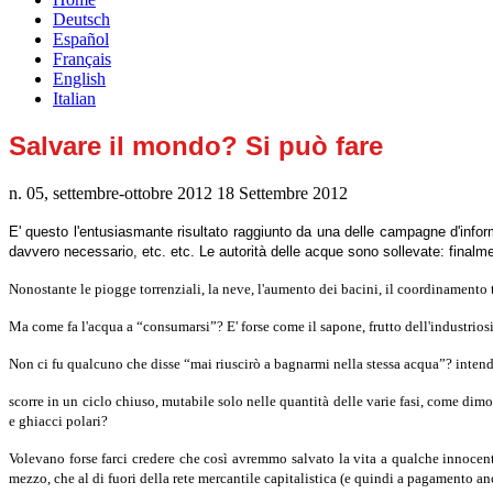
Deutsch
Español
Français
English
Italian
Salvare il mondo? Si può fare
n. 05, settembre-ottobre 2012
18 Settembre 2012
E' questo l'entusiasmante risultato raggiunto da una delle campagne d'inform
davvero necessario, etc. etc. Le autorità delle acque sono sollevate: finalme
Nonostante le piogge torrenziali, la neve, l'aumento dei bacini, il coordinamento tr
Ma come fa l'acqua a “consumarsi”? E' forse come il sapone, frutto dell'industrio
Non ci fu qualcuno che disse “mai riuscirò a bagnarmi nella stessa acqua”? inten
scorre in un ciclo chiuso, mutabile solo nelle quantità delle varie fasi, come dimo
e ghiacci polari?
Volevano forse farci credere che così avremmo salvato la vita a qualche innocente
mezzo, che al di fuori della rete mercantile capitalistica (e quindi a pagamento a