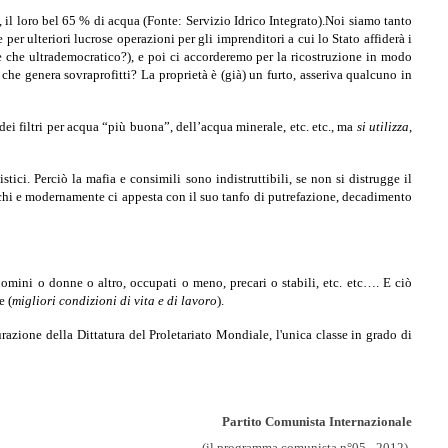
 il loro bel 65 % di acqua (Fonte: Servizio Idrico Integrato).
Noi siamo tanto
er ulteriori lucrose operazioni per gli imprenditori a cui lo Stato affiderà i
e che ultrademocratico?), e poi ci accorderemo per la ricostruzione in modo
 che genera sovraprofitti? La proprietà è (già) un furto, asseriva qualcuno in
ei filtri per acqua “più buona”, dell’acqua minerale, etc. etc., ma
si utilizza
,
istici. Perciò la mafia e consimili sono indistruttibili, se non si distrugge il
 occhi e modernamente ci appesta con il suo tanfo di putrefazione, decadimento
uomini o donne o altro, occupati o meno, precari o stabili, etc. etc…. E ciò
e (
migliori condizioni di vita e di lavoro
).
aurazione della Dittatura del Proletariato Mondiale, l'unica classe in grado di
Partito Comunista Internazionale
(il programma comunista n°05 - 2012)