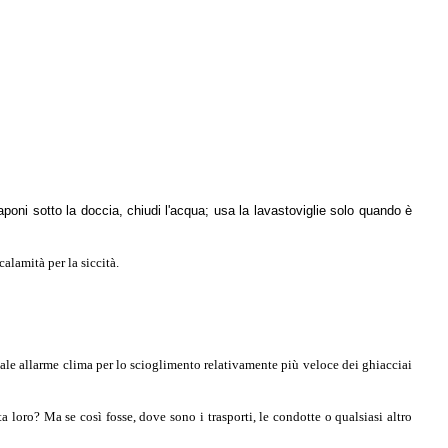
poni sotto la doccia, chiudi l'acqua; usa la lavastoviglie solo quando è
alamità per la siccità.
ttuale allarme clima per lo scioglimento relativamente più veloce dei ghiacciai
 loro? Ma se così fosse, dove sono i trasporti, le condotte o qualsiasi altro