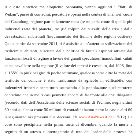
A questo sintetico ma eloquente panorama, vanno aggiunti i “fatti di
Wukan”, paese di contadini, pescatori e operai nella contea di Shanwei, cuore
del Guandong, regione particolarmente ricca (se ne parla come di quella più
industrializzata del pianeta), ma già colpita dai sussulti della crisi e dalle
devastazioni ambientali (inquinamento dei fiumi e delle regioni costiere).
Qui, a partire da settembre 2011, si è assistito a un’autentica sollevazione dei
tredicimila abitanti, suscitata dalla politica di brutali espropri attuata dai
funzionari locali di regime a favore dei grandi speculatori immobiliari, calati
come cavallette nella regione (il valore dei terreni è cresciuto, dal 1998, fino
al 155% in più): nel giro di poche settimane, qualcosa come oltre la metà del
territorio del comune è stato trasformato da agricolo in edificabile, con
indennizzi irrisori e soprattutto sottraendo alla popolazione quel retroterra
contadino che in molti casi permette ancora di far fronte alla crisi dilagante
(secondo dati dell’Accademia delle scienze sociali di Pechino, negli ultimi
30 anni qualcosa come 50 milioni di contadini hanno perso la casa e altri 60
li seguiranno nei prossimi due decenni: cfr.
www.AsiaNews.it
del 15/12). Le
cose sono precipitate nella prima metà di dicembre, quando la morte a
seguito di un arresto e interrogatorio di uno dei leader della protesta ha