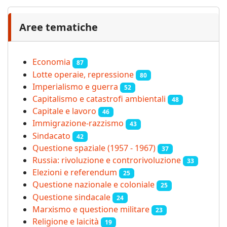
Aree tematiche
Economia
87
Lotte operaie, repressione
80
Imperialismo e guerra
52
Capitalismo e catastrofi ambientali
48
Capitale e lavoro
46
Immigrazione-razzismo
43
Sindacato
42
Questione spaziale (1957 - 1967)
37
Russia: rivoluzione e controrivoluzione
33
Elezioni e referendum
25
Questione nazionale e coloniale
25
Questione sindacale
24
Marxismo e questione militare
23
Religione e laicità
19