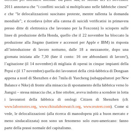
2011 annotava che “i conflitti sociali si moltiplicano nelle fabbriche cinesi”
e che “le delocalizzazioni suscitano proteste, mentre rallenta la domanda
mondiale”; e ricordava (oltre alla catena di suicidi verificatisi in primavera
presso ditte di elettronica che lavorano per la Foxconn) lo sciopero sulle
linee di produzione della Honda, quello che il 22 novembre ha bloccato la
produzione alla Jingmo (tastiere e accessori per Apple e IBM) in risposta
all’introduzione di lavoro notturno, dalle 18 a mezzanotte, dopo una
giornata iniziata alle 7,30 (fate il conto: 16 ore abbondanti di lavoro!),
l’agitazione (il 14 novembre) di migliaia di operai in cinque impianti della
Pepsi e (il 17 novembre) quella dei lavoratori della città-fabbrica di Donguan
appena a nord di Shenzhen e dei 7mila di Yuecheng (subappaltatori per New
Balance e Nike) di fronte alla minaccia di spostamento della fabbrica verso lo
Jiangxi – stessa minaccia che, a fine ottobre, aveva indotto a scendere in lotta
i lavoratori della fabbrica di orologi Citizen di Shenzhen (cfr.
www.labornotes.org
,
www.chinalaborwatch.org
,
www.reuters.com
). Come si
vede, le delocalizzazioni (alla ricerca di manodopera più a buon mercato e
meno sindacalizzata) non sono un fenomeno solo euro-americano: fanno
parte della prassi normale del capitalismo.