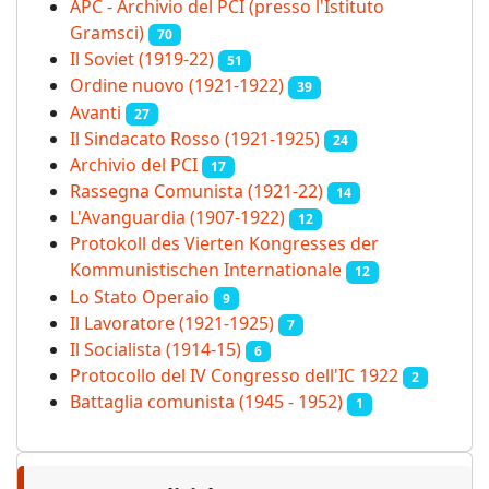
APC - Archivio del PCI (presso l'Istituto
Gramsci)
70
Il Soviet (1919‑22)
51
Ordine nuovo (1921-1922)
39
Avanti
27
Il Sindacato Rosso (1921-1925)
24
Archivio del PCI
17
Rassegna Comunista (1921‑22)
14
L'Avanguardia (1907-1922)
12
Protokoll des Vierten Kongresses der
Kommunistischen Internationale
12
Lo Stato Operaio
9
Il Lavoratore (1921-1925)
7
Il Socialista (1914‑15)
6
Protocollo del IV Congresso dell'IC 1922
2
Battaglia comunista (1945 - 1952)
1