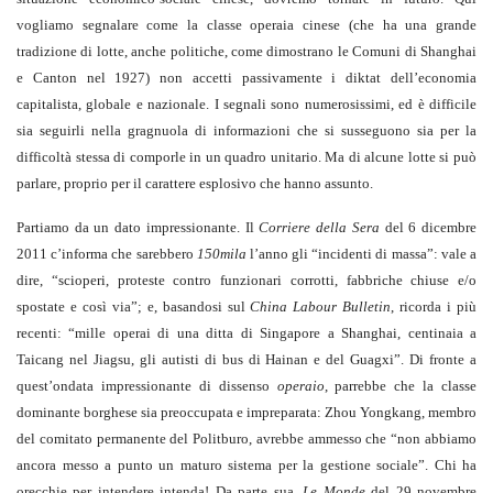
vogliamo segnalare come la classe operaia cinese (che ha una grande
tradizione di lotte, anche politiche, come dimostrano le Comuni di Shanghai
e Canton nel 1927) non accetti passivamente i diktat dell’economia
capitalista, globale e nazionale. I segnali sono numerosissimi, ed è difficile
sia seguirli nella gragnuola di informazioni che si susseguono sia per la
difficoltà stessa di comporle in un quadro unitario. Ma di alcune lotte si può
parlare, proprio per il carattere esplosivo che hanno assunto.
Partiamo da un dato impressionante. Il
Corriere della Sera
del 6 dicembre
2011 c’informa che sarebbero
150mila
l’anno gli “incidenti di massa”: vale a
dire, “scioperi, proteste contro funzionari corrotti, fabbriche chiuse e/o
spostate e così via”; e, basandosi sul
China Labour Bulletin
, ricorda i più
recenti: “mille operai di una ditta di Singapore a Shanghai, centinaia a
Taicang nel Jiagsu, gli autisti di bus di Hainan e del Guagxi”. Di fronte a
quest’ondata impressionante di dissenso
operaio
, parrebbe che la classe
dominante borghese sia preoccupata e impreparata: Zhou Yongkang, membro
del comitato permanente del Politburo, avrebbe ammesso che “non abbiamo
ancora messo a punto un maturo sistema per la gestione sociale”. Chi ha
orecchie per intendere intenda! Da parte sua,
Le Monde
del 29 novembre