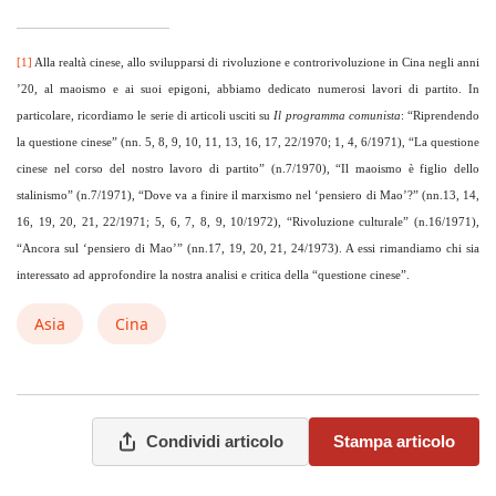
[1]
Alla realtà cinese, allo svilupparsi di rivoluzione e controrivoluzione in Cina negli anni
’20, al maoismo e ai suoi epigoni, abbiamo dedicato numerosi lavori di partito. In
particolare, ricordiamo le serie di articoli usciti su
Il programma comunista
: “Riprendendo
la questione cinese” (nn. 5, 8, 9, 10, 11, 13, 16, 17, 22/1970; 1, 4, 6/1971), “La questione
cinese nel corso del nostro lavoro di partito” (n.7/1970), “Il maoismo è figlio dello
stalinismo” (n.7/1971), “Dove va a finire il marxismo nel ‘pensiero di Mao’?” (nn.13, 14,
16, 19, 20, 21, 22/1971; 5, 6, 7, 8, 9, 10/1972), “Rivoluzione culturale” (n.16/1971),
“Ancora sul ‘pensiero di Mao’” (nn.17, 19, 20, 21, 24/1973). A essi rimandiamo chi sia
interessato ad approfondire la nostra analisi e critica della “questione cinese”.
Asia
Cina
Condividi articolo
Stampa articolo