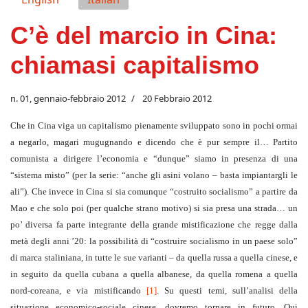
C’è del marcio in Cina:
chiamasi capitalismo
n. 01, gennaio-febbraio 2012
20 Febbraio 2012
Che in Cina viga un capitalismo pienamente sviluppato sono in pochi ormai
a negarlo, magari mugugnando e dicendo che è pur sempre il… Partito
comunista a dirigere l’economia e “dunque” siamo in presenza di una
“sistema misto” (per la serie: “anche gli asini volano – basta impiantargli le
ali”). Che invece in Cina si sia comunque “costruito socialismo” a partire da
Mao e che solo poi (per qualche strano motivo) si sia presa una strada… un
po’ diversa fa parte integrante della grande mistificazione che regge dalla
metà degli anni ’20: la possibilità di “costruire socialismo in un paese solo”
di marca staliniana, in tutte le sue varianti – da quella russa a quella cinese, e
in seguito da quella cubana a quella albanese, da quella romena a quella
nord-coreana, e via mistificando
[1]
. Su questi temi, sull’analisi della
situazione economico-sociale cinese, dovremo tornare in futuro. Qui