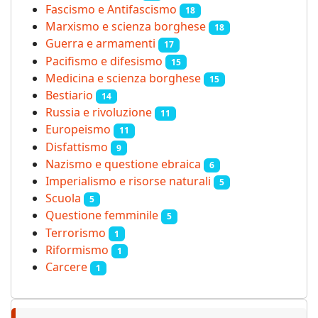
Fascismo e Antifascismo
18
Marxismo e scienza borghese
18
Guerra e armamenti
17
Pacifismo e difesismo
15
Medicina e scienza borghese
15
Bestiario
14
Russia e rivoluzione
11
Europeismo
11
Disfattismo
9
Nazismo e questione ebraica
6
Imperialismo e risorse naturali
5
Scuola
5
Questione femminile
5
Terrorismo
1
Riformismo
1
Carcere
1