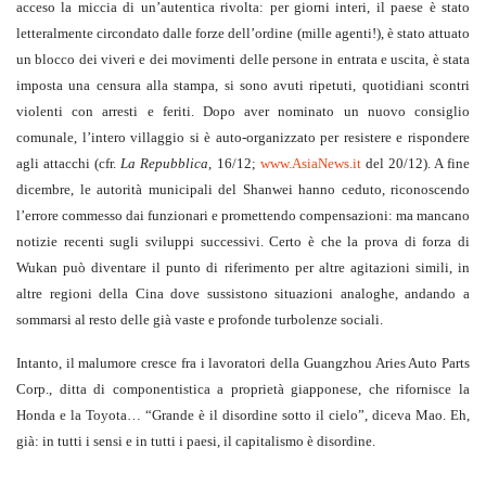
acceso la miccia di un’autentica rivolta: per giorni interi, il paese è stato
letteralmente circondato dalle forze dell’ordine (mille agenti!), è stato attuato
un blocco dei viveri e dei movimenti delle persone in entrata e uscita, è stata
imposta una censura alla stampa, si sono avuti ripetuti, quotidiani scontri
violenti con arresti e feriti. Dopo aver nominato un nuovo consiglio
comunale, l’intero villaggio si è auto-organizzato per resistere e rispondere
agli attacchi (cfr.
La Repubblica
, 16/12;
www.AsiaNews.it
del 20/12). A fine
dicembre, le autorità municipali del Shanwei hanno ceduto, riconoscendo
l’errore commesso dai funzionari e promettendo compensazioni: ma mancano
notizie recenti sugli sviluppi successivi. Certo è che la prova di forza di
Wukan può diventare il punto di riferimento per altre agitazioni simili, in
altre regioni della Cina dove sussistono situazioni analoghe, andando a
sommarsi al resto delle già vaste e profonde turbolenze sociali.
Intanto, il malumore cresce fra i lavoratori della Guangzhou Aries Auto Parts
Corp., ditta di componentistica a proprietà giapponese, che rifornisce la
Honda e la Toyota… “Grande è il disordine sotto il cielo”, diceva Mao. Eh,
già: in tutti i sensi e in tutti i paesi, il capitalismo è disordine.