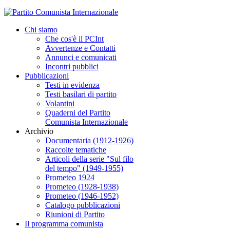
Chi siamo
Che cos'è il PCInt
Avvertenze e Contatti
Annunci e comunicati
Incontri pubblici
Pubblicazioni
Testi in evidenza
Testi basilari di partito
Volantini
Quaderni del Partito
Comunista Internazionale
Archivio
Documentaria (1912-1926)
Raccolte tematiche
Articoli della serie "Sul filo
del tempo" (1949-1955)
Prometeo 1924
Prometeo (1928-1938)
Prometeo (1946-1952)
Catalogo pubblicazioni
Riunioni di Partito
Il programma comunista