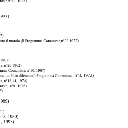
unista,n°12, 1975)
1983 )
77)
tutto il mondo (Il Programma Comunista,n°23,1977)
 1961)
ta, n°20,1962)
ramma Comunista, n°10, 1967)
n°3, 1972)
ifica: un falso dilemma(Il Programma Comunista,
a, n°13,14, 1974)
nista,
1976)
n°9 ,
7)
1989)
4
)
n°3, 1980)
1, 1993)