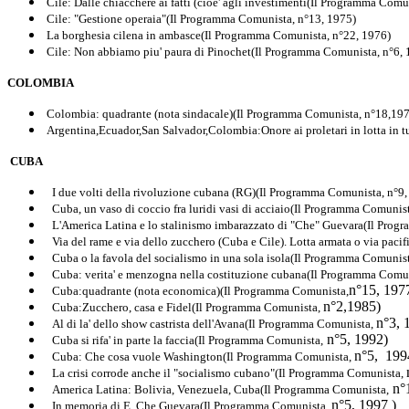
Cile: Dalle chiacchere ai fatti (cioe' agli investimenti(Il Programma Com
Cile: "Gestione operaia"(Il Programma Comunista, n°13, 1975)
La borghesia cilena in ambasce(Il Programma Comunista, n°22, 1976)
Cile: Non abbiamo piu' paura di Pinochet(Il Programma Comunista, n°6, 
COLOMBIA
Colombia: quadrante (nota sindacale)(Il Programma Comunista, n°18,19
Argentina,Ecuador,San Salvador,Colombia:Onore ai proletari in lotta in 
CUBA
I due volti della rivoluzione cubana (RG)(Il Programma Comunista, n°9,
Cuba, un vaso di coccio fra luridi vasi di acciaio(Il Programma Comunis
L'America Latina e lo stalinismo imbarazzato di "Che" Guevara(Il Prog
Via del rame e via dello zucchero (Cuba e Cile). Lotta armata o via pac
Cuba o la favola del socialismo in una sola isola(Il Programma Comunist
Cuba: verita' e menzogna nella costituzione cubana(Il Programma Comu
n°15, 197
Cuba:quadrante (nota economica)(Il Programma Comunista,
n°2,1985)
Cuba:Zucchero, casa e Fidel(Il Programma Comunista,
n°3, 
Al di la' dello show castrista dell'Avana(Il Programma Comunista,
n°5, 1992)
Cuba si rifa' in parte la faccia(Il Programma Comunista
,
n°5, 199
Cuba: Che cosa vuole Washington(Il Programma Comunista,
La crisi corrode anche il "socialismo cubano"(Il Programma Comunista,
n°
America Latina: Bolivia, Venezuela, Cuba(Il Programma Comunista,
n°5, 1997 )
In memoria di E. Che Guevara(Il Programma Comunista,