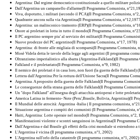
Argentina: Dal regime democratico-costituzionale a quello militare poliz
Dall'Argentina un campanello d'allarme(Il Programma Comunista, n°21,1
Viva, dopotutto, i militari (secondo il PCA)(Il Programma Comunista, n°2
Quadrante:ancora sulla via Argentina(Il Programma Comunista, n°12,197
Argentina: un malinconico tramonto (ERP)(Il Programma Comunista, n°1
Onore ai proletari in lotta in tutto il mondo(Il Programma Comunista, n°2
Il PC argentino sempre piu' al servizio dei militari(Il Programma Comunis
Nuove prodezze del PC argentino(Il Programma Comunista, n°17, 1978)
Argentina: di fronte alle migliaia di scomparsi(Il Programma Comunista, 
Mosè Videla detta le tavole della legge agli argentini (Il programma comu
Oltranzismo imperialistico alla sbarra (Argentina-Falkland)(Il Programma
Falkland e il proletariato(Il Programma Comunista, n°9, 1982)
Il nemico dei proletari è in casa loro, non fuori (la guerra delle Falkland
Lettera dall'Argentina:Per la rottura dell'Unione Sacra(Il Programma Comu
Argentina. A proposito della guerra delle Falkland(Il Programma Comunis
Le conseguenze della strana guerra delle Falkland(Il Programma Comunist
Un "dopo Falkland" all'insegna degli attacchia antioperai e lotte proletar
America Latina in fermento- Note (Peru',Brasile, Bolivia, Argentina)(Il 
Il Mundial delle atrocità: Argentina -Italia ( Il programma comunista, n°2
Situazione argentina e compiti dei comunisti (Il Programma Comunista, n
Haiti, Argentina: Lotte operaie nel mondo(Il Programma Comunista, n°2, 
Manifestazioni violente e scontri sanguinosi in Argentina(Il Programma 
Dall'Argentina e dal Brasile gli effetti della crisi mondiale si estendono a
L'Argentina è vicina (Il programma comunista, n°1, 2002)
L'Argentina sull'orlo della catastrofe (Il programma comunista, n°1, 2002)