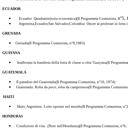
ECUADOR
n°5, 
Ecuador: Quadrante(nota economica)(Il Programma Comunista,
Argentina,Ecuador,San Salvador,Colombia: Onore ai proletari in lotta i
GRENADA
Grenada(Il Programma Comunista, n°9,1983)
GUAYANA
Inalberata la bandiera della lotta di classe a citta' Guayana(Il Programm
GUATEMALA
Il paradiso del Guatemala(Il Programma Comunista, n°10, 1974)
Guatemala: Roba da poco, roba da campesinos(Il Programma Comunista,
HAITI
Haiti, Argentina: Lotte operaie nel mondo(Il Programma Comunista, n°
HONDURAS
Condizioni di vita.. (Note sull'Honduras)(Il Programma Comunista, n°6,