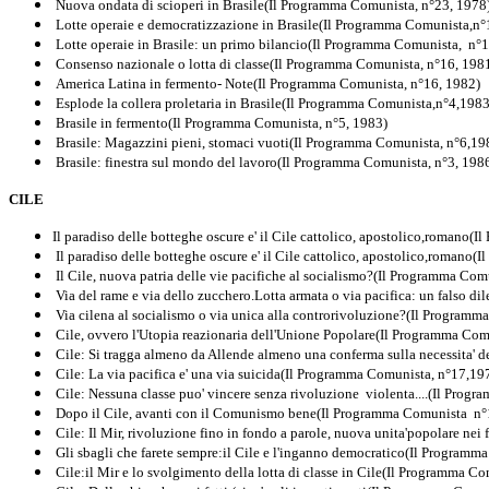
Nuova ondata di scioperi in Brasile(Il Programma Comunista, n°23, 1978
Lotte operaie e democratizzazione in Brasile(Il Programma Comunista,n°
Lotte operaie in Brasile: un primo bilancio(Il Programma Comunista, n°1
Consenso nazionale o lotta di classe(Il Programma Comunista, n°16, 198
America Latina in fermento- Note(Il Programma Comunista, n°16, 1982)
Esplode la collera proletaria in Brasile(Il Programma Comunista,n°4,1983
Brasile in fermento(Il Programma Comunista, n°5, 1983)
Brasile: Magazzini pieni, stomaci vuoti(Il Programma Comunista, n°6,19
Brasile: finestra sul mondo del lavoro(Il Programma Comunista, n°3, 198
CILE
Il paradiso delle botteghe oscure e' il Cile cattolico, apostolico,romano
Il paradiso delle botteghe oscure e' il Cile cattolico, apostolico,romano
Il Cile, nuova patria delle vie pacifiche al socialismo?(Il Programma Com
Via del rame e via dello zucchero.Lotta armata o via pacifica: un falso 
Via cilena al socialismo o via unica alla controrivoluzione?(Il Programm
Cile, ovvero l'Utopia reazionaria dell'Unione Popolare(Il Programma Co
Cile: Si tragga almeno da Allende almeno una conferma sulla necessita' d
Cile: La via pacifica e' una via suicida(Il Programma Comunista, n°17,19
Cile: Nessuna classe puo' vincere senza rivoluzione violenta....(Il Pro
Dopo il Cile, avanti con il Comunismo bene(Il Programma Comunista n°
Cile: Il Mir, rivoluzione fino in fondo a parole, nuova unita'popolare ne
Gli sbagli che farete sempre:il Cile e l'inganno democratico(Il Programm
Cile:il Mir e lo svolgimento della lotta di classe in Cile(Il Programma C