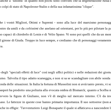
ca anche a "sinistra" in quanto non pochi sono convinti che la degenerazione russa
 colpi di stato di Napoleone-Stalin o della sua infamatissima "clique".
he i vostri Migliori, Ottimi e Supremi - sono alla luce del marxismo persona
ontro da umili e da
coltissimi
che anelano ad orientarsi, per lo più per pilotare la pa
no capaci di chiederlo di Lenin e di Velio Spano. Vi sono poi quelli che da un mom
 al girone di Giuda. Troppo in luce sempre, e crediamo che di personaggi veramente
ea.
egli "speciali effetti di luce" così negli uffici politici e nelle redazioni dei giorn
urno. Talvolta il tipo adatto scarseggia, e non si sa se scandagliare con abile sonda 
conda delle situazioni. In Italia la fortuna di Mussolini non si avrà tanto presto, vi 
e Gasperi ha prodotto una poliuria alla evocata ombra di Bismarck; quanto a Scelba 
ero la figura di Giuliano, non v'è di meglio sul mercato interno. C'è da inv
aso. Le fattezze in queste cose hanno primaria importanza. Il suo sottoeroe (non 
nche in effigie: "l'avventuriero Luigi Bonaparte il quale si affaticava a nascondere l