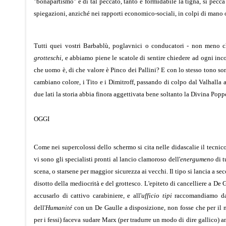
"bonapartismo" e di tal peccato, tanto è formidabile la tigna, si pec
spiegazioni, anziché nei rapporti economico-sociali, in colpi di mano o
Tutti quei vostri Barbablù, poglavnici o conducatori - non meno c
grotteschi
, e abbiamo piene le scatole di sentire chiedere ad ogni inc
che uomo è, di che valore è Pinco dei Pallini? E con lo stesso tono so
cambiano colore, i Tito e i Dimitroff, passando di colpo dal Valhalla
due lati la storia abbia finora aggettivata bene soltanto la Divina Popp
OGGI
Come nei supercolossi dello schermo si cita nelle didascalie il tecnico d
vi sono gli specialisti pronti al lancio clamoroso dell'
energumeno
di t
scena, o starsene per maggior sicurezza ai vecchi. Il tipo si lancia a se
disotto della mediocrità e del grottesco. L'epiteto di cancelliere a D
accusarlo di cattivo carabiniere, e all'
ufficio tipi
raccomandiamo davv
dell'
Humanité
con un De Gaulle a disposizione, non fosse che per il n
per i fessi) faceva sudare Marx (per tradurre un modo di dire gallico) a