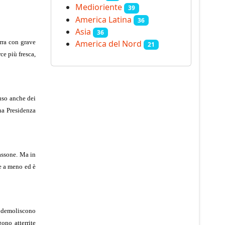
Medioriente
39
America Latina
36
Asia
36
rra con grave
America del Nord
21
ce più fresca,
 uso anche dei
na Presidenza
assone. Ma in
re a meno ed è
si demoliscono
gono atterrite