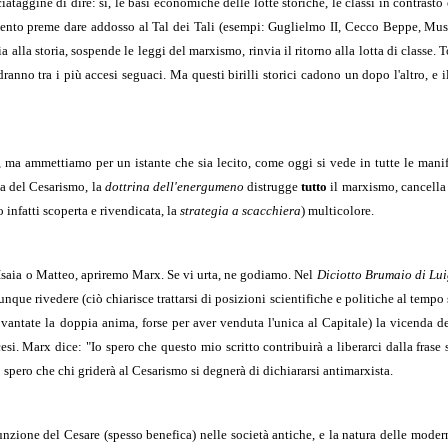
taggine di dire: sì, le basi economiche delle lotte storiche, le classi in contrasto e
nto preme dare addosso al Tal dei Tali (esempi: Guglielmo II, Cecco Beppe, Musso
 alla storia, sospende le leggi del marxismo, rinvia il ritorno alla lotta di classe. T
edranno tra i più accesi seguaci. Ma questi birilli storici cadono un dopo l'altro, e
, ma ammettiamo per un istante che sia lecito, come oggi si vede in tutte le manif
ria del Cesarismo, la
dottrina dell'energumeno
distrugge
tutto
il marxismo, cancella 
 infatti scoperta e rivendicata, la
strategia a scacchiera
) multicolore.
 Isaia o Matteo, apriremo Marx. Se vi urta, ne godiamo.
Nel
Diciotto Brumaio di Lu
unque rivedere (ciò chiarisce trattarsi di posizioni scientifiche e politiche al tempo 
e vantate la doppia anima, forse per aver venduta l'unica al Capitale) la vicenda 
i. Marx dice: "Io spero che questo mio scritto contribuirà a liberarci dalla frase 
io spero che chi griderà al Cesarismo si degnerà di dichiararsi antimarxista.
funzione del Cesare (spesso benefica) nelle società antiche, e la natura delle modern