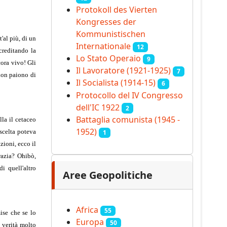
Protokoll des Vierten
Kongresses der
Kommunistischen
'al più, di un
Internationale
12
ccreditando la
Lo Stato Operaio
9
cora vivo! Gli
Il Lavoratore (1921-1925)
7
 non paiono di
Il Socialista (1914‑15)
6
Protocollo del IV Congresso
dell'IC 1922
2
Battaglia comunista (1945 -
la il cetaceo
1952)
scelta poteva
1
zioni, ecco il
crazia? Ohibò,
i quell'altro
Aree Geopolitiche
Africa
55
ise che se lo
Europa
50
 verità molto