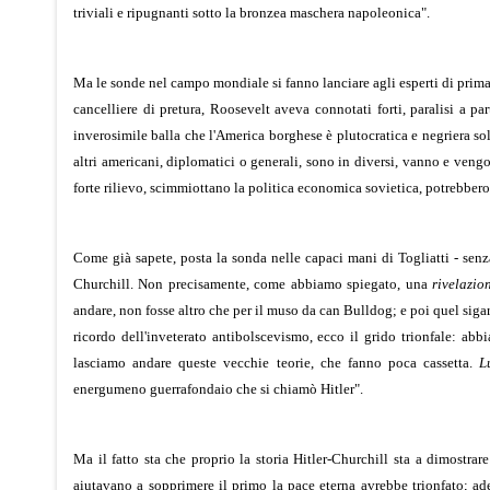
triviali e ripugnanti sotto la bronzea maschera napoleonica".
Ma le sonde nel campo mondiale si fanno lanciare agli esperti di prima f
cancelliere di pretura, Roosevelt aveva connotati forti, paralisi a p
inverosimile balla che l'America borghese è plutocratica e negriera s
altri americani, diplomatici o generali, sono in diversi, vanno e vengo
forte rilievo, scimmiottano la politica economica sovietica, potrebbero
Come già sapete, posta la sonda nelle capaci mani di Togliatti - sen
Churchill. Non precisamente, come abbiamo spiegato, una
rivelazio
andare, non fosse altro che per il muso da can Bulldog; e poi quel siga
ricordo dell'inveterato antibolscevismo, ecco il grido trionfale: abb
lasciamo andare queste vecchie teorie, che fanno poca cassetta.
L
energumeno guerrafondaio che si chiamò Hitler".
Ma il fatto sta che proprio la storia Hitler-Churchill sta a dimostra
aiutavano a sopprimere il primo la pace eterna avrebbe trionfato; ad