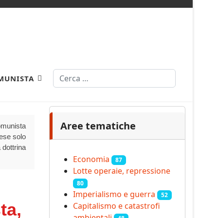
Cerca
MUNISTA
Aree tematiche
Comunista
aese solo
 dottrina
Economia
87
Lotte operaie, repressione
80
Imperialismo e guerra
52
ta,
Capitalismo e catastrofi
ambientali