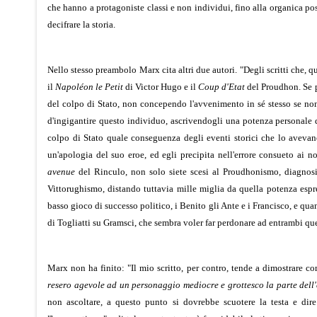
che hanno a protagoniste classi e non individui, fino alla organica poss
decifrare la storia.
Nello stesso preambolo Marx cita altri due autori. "Degli scritti che
il
Napoléon le Petit
di Victor Hugo e il
Coup d'Etat
del Proudhon. Se pe
del colpo di Stato, non concependo l'avvenimento in sé stesso se non
d'ingigantire questo individuo, ascrivendogli una potenza personale d
colpo di Stato quale conseguenza degli eventi storici che lo avevano
un'apologia del suo eroe, ed egli precipita nell'errore consueto ai no
avenue
del Rinculo, non solo siete scesi al Proudhonismo, diagnosi gi
Vittorughismo, distando tuttavia mille miglia da quella potenza espress
basso gioco di successo politico, i Benito gli Ante e i Francisco, e qua
di Togliatti su Gramsci, che sembra voler far perdonare ad entrambi quel
Marx non ha finito: "Il mio scritto, per contro, tende a dimostrare com
resero agevole ad un personaggio mediocre e grottesco la parte dell
non ascoltare, a questo punto si dovrebbe scuotere la testa e dire