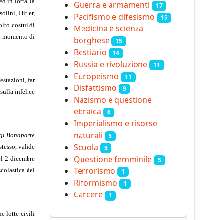
d in lotta, la
Guerra e armamenti
17
lini, Hitler,
Pacifismo e difesismo
15
olto costui di
Medicina e scienza
 il momento di
borghese
15
Bestiario
14
Russia e rivoluzione
11
Europeismo
11
estazioni, far
Disfattismo
9
sulla infelice
Nazismo e questione
ebraica
6
Imperialismo e risorse
naturali
igi Bonaparte
5
Scuola
stesso, valide
5
Questione femminile
del 2 dicembre
5
Terrorismo
scolastica del
1
Riformismo
1
Carcere
1
e lotte civili