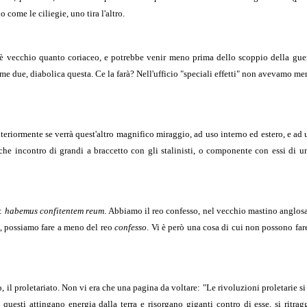
come le ciliegie, uno tira l'altro.
è vecchio quanto coriaceo, e potrebbe venir meno prima dello scoppio della gue
rime due, diabolica questa. Ce la farà? Nell'ufficio "speciali effetti" non avevamo mer
teriormente se verrà quest'altro magnifico miraggio, ad uso interno ed estero, e ad
he incontro di grandi a braccetto con gli stalinisti, o componente con essi di u
o:
habemus confitentem reum
. Abbiamo il reo confesso, nel vecchio mastino anglos
e, possiamo fare a meno del reo
confesso
. Vi è però una cosa di cui non possono fa
, il proletariato.
Non vi era che una pagina da voltare: "Le rivoluzioni proletarie 
questi attingano energia dalla terra e risorgano giganti contro di esse, si ritrag