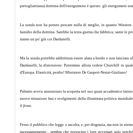
pretogliattiana) dottrina dell'energumeno è questo: gli energumeni sono 
La sonda non ha potuto pescare nulla di meglio, in quanto Winston 
fastidio della dottrina. Sarebbe la terza guerra che fabbrica; sante le p
siamo un po' giù coi Dardanelli.
Ma la sonda potrebbe addirittura essere alata a bordo e non lanciata ul
Dardanelli, la
distensione
. Potremmo allora vedere Churchill in qualc
d'Europa. Elasticità, perdio! Ministero De Gasperi-Nenni-Giuliano!
Palmiro aveva annunziato la scoperta nel suo quasi accademico latin
nuove situazioni fasi e svolgimenti della illuminata politica mondial
il
fesso
.
Fesso il pubblico che legge o ascolta, e, per disgrazia, ma non in eterno
incessantemente... sembra che rovescino i loro avversari solo perché 