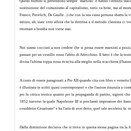
Questi buffoni si pretendono sempre "marxisti" e hanno l'infinita sfaccia
sostituzione del comunismo al capitalismo, tutto va bene, ma al mome
Franco, Pavelich, De Gaulle...) che con la sua vasta persona sbarra la via
mezzo, ah, siate certi allora che la dottrina e il metodo classista ci v
ritornare a bomba non viene mai.
Noi siamo cocciuti a non credere che si possa essere marxisti a pezzi
passare per un vessillo rosso l'abito di Arlecchino. Il fatto è che la teo
divisa l'ultima toppa rossa ricucita alla meglio nella scacchiera (l'hanno
A costo di essere paragonati a Pio XII quando cita con libro e versetto
è illustrata in scritti quasi contemporanei e che l'autore rinunzia a com
per la critica teorica quanto per la propaganda di partito, signori ch
1852 traverso la quale Napoleone III si proclamò imperatore dei frances
cosiddetto Cesarismo" e ha l'aria di aver detto, quel tale secoletto fa: 
Dalla distinzione decisiva che si trova in questa stessa pagina tra la 