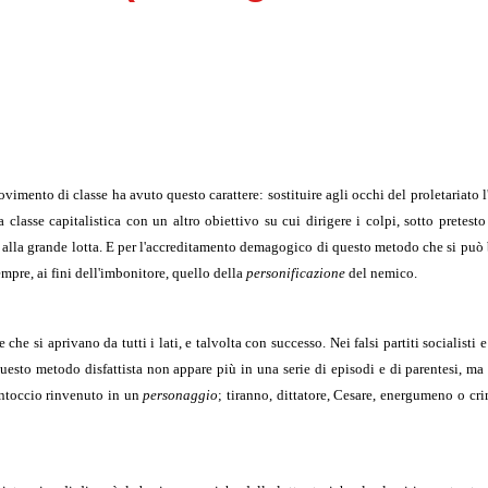
imento di classe ha avuto questo carattere: sostituire agli occhi del proletariato l'
 classe capitalistica con un altro obiettivo su cui dirigere i colpi, sotto pretest
ati alla grande lotta. E per l'accreditamento demagogico di questo metodo che si pu
sempre, ai fini dell'imbonitore, quello della
personificazione
del nemico.
 che si aprivano da tutti i lati, e talvolta con successo. Nei falsi partiti socialisti 
questo metodo disfattista non appare più in una serie di episodi e di parentesi, ma
fantoccio rinvenuto in un
personaggio
; tiranno, dittatore, Cesare, energumeno o cr