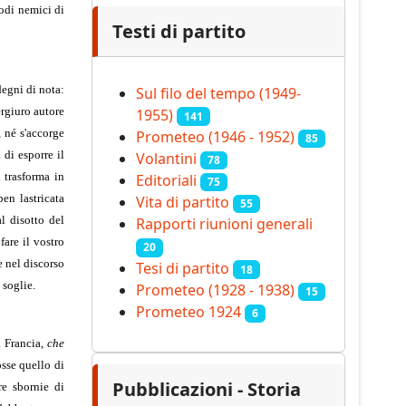
todi nemici di
Testi di partito
degni di nota:
Sul filo del tempo (1949-
ergiuro autore
1955)
141
 né s'accorge
Prometeo (1946 - 1952)
85
 di esporre il
Volantini
78
 trasforma in
Editoriali
75
ben lastricata
Vita di partito
55
l disotto del
Rapporti riunioni generali
fare il vostro
20
e nel discorso
Tesi di partito
18
 soglie.
Prometeo (1928 - 1938)
15
Prometeo 1924
6
a Francia,
che
osse quello di
Pubblicazioni - Storia
re sbornie di