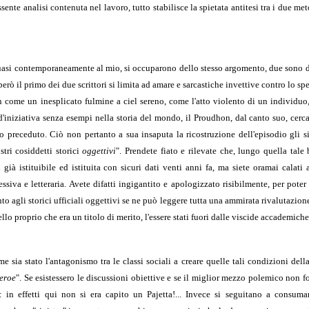
ente analisi contenuta nel lavoro, tutto stabilisce la spietata antitesi tra i due me
, quasi contemporaneamente al mio, si occuparono dello stesso argomento, due sono 
rò il primo dei due scrittori si limita ad amare e sarcastiche invettive contro lo sp
 come un inesplicato fulmine a ciel sereno, come l'atto violento di un individuo,
'iniziativa senza esempi nella storia del mondo, il Proudhon, dal canto suo, cerca
 preceduto. Ciò non pertanto a sua insaputa la ricostruzione dell'episodio gli si
stri cosiddetti storici
oggettivi
". Prendete fiato e rilevate che, lungo quella tale 
à istituibile ed istituita con sicuri dati venti anni fa, ma siete oramai calati a
iva e letteraria. Avete difatti ingigantito e apologizzato risibilmente, per poter 
nto agli storici ufficiali oggettivi se ne può leggere tutta una ammirata rivalutazion
lo proprio che era un titolo di merito, l'essere stati fuori dalle viscide accademiche
e sia stato l'antagonismo tra le classi sociali a creare quelle tali condizioni dell
'eroe
".
Se esistessero le discussioni obiettive e se il miglior mezzo polemico non f
: in effetti qui non si era capito un Pajetta!... Invece si seguitano a consuma