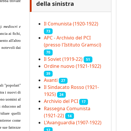
 debba trovare
della sinistra
Il Comunista (1920-1922)
ggi
mediocri e
73
ncia ai fichi,
APC - Archivio del PCI
ento all'altro
(presso l'Istituto Gramsci)
 notevoli dai
70
Il Soviet (1919‑22)
51
Ordine nuovo (1921-1922)
39
Avanti
27
ali "popolari"
Il Sindacato Rosso (1921-
tra i nuovi di
1925)
24
sono uomini al
Archivio del PCI
17
si riducono ad
Rassegna Comunista
idiare quelli
(1921‑22)
14
antieroe come
L'Avanguardia (1907-1922)
e sue fattezze
12