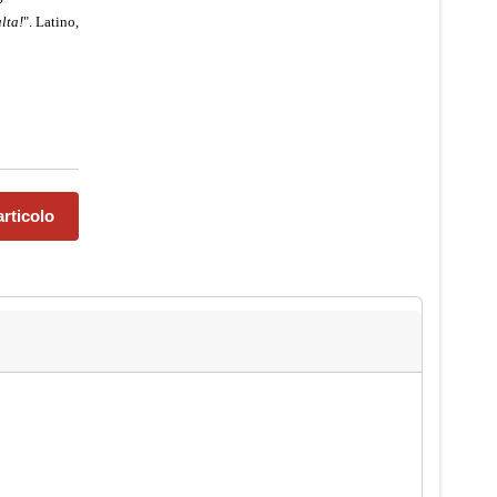
lta!
".
Latino,
rticolo