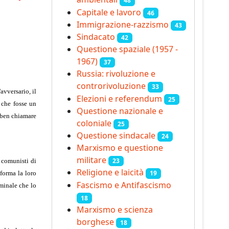
48
Capitale e lavoro
46
Immigrazione-razzismo
43
Sindacato
42
Questione spaziale (1957 -
1967)
37
Russia: rivoluzione e
controrivoluzione
33
avversario, il
Elezioni e referendum
25
o che fosse un
Questione nazionale e
ò ben chiamare
coloniale
25
Questione sindacale
24
Marxismo e questione
militare
23
e comunisti di
Religione e laicità
19
 forma la loro
Fascismo e Antifascismo
iminale che lo
18
Marxismo e scienza
borghese
18