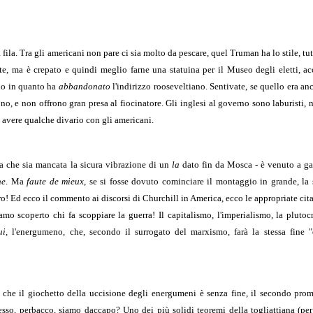
ila. Tra gli americani non pare ci sia molto da pescare, quel Truman ha lo stile, tutt
arte, ma è crepato e quindi meglio farne una statuina per il Museo degli eletti, a
olo in quanto ha
abbandonato
l'indirizzo rooseveltiano. Sentivate, se quello era an
no, e non offrono gran presa al fiocinatore. Gli inglesi al governo sono laburisti,
 avere qualche divario con gli americani.
za che sia mancata la sicura vibrazione di un
la
dato fin da Mosca - è venuto a gal
ne
. Ma
faute de mieux
, se si fosse dovuto cominciare il montaggio in grande, la 
ro! Ed ecco il commento ai discorsi di Churchill in America, ecco le appropriate cita
iamo scoperto chi fa scoppiare la guerra! Il capitalismo, l'imperialismo, la pluto
ui
, l'energumeno, che, secondo il surrogato del marxismo, farà la stessa fine "d
re che il giochetto della uccisione degli energumeni è senza fine, il secondo prom
esso, perbacco, siamo daccapo? Uno dei più solidi teoremi della togliattiana (per