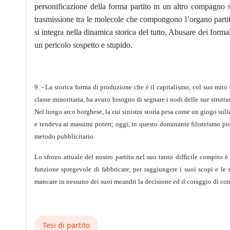
personificazione della forma partito in un altro compagno 
trasmissione tra le molecole che compongono l’organo parti
si integra nella dinamica storica del tutto. Abusare dei form
un pericolo sospetto e stupido.
9. - La storica forma di produzione che è il capitalismo, col suo mito
classe minoritaria, ha avuto bisogno di segnare i nodi delle sue strutt
Nel lungo arco borghese, la cui sinistra storia pesa come un giogo sull
e tendeva ai massimi poteri; oggi, in questo dominante filisteismo pi
metodo pubblicitario.
Lo sforzo attuale del nostro partito nel suo tanto difficile compito è
funzione spregevole di fabbricare, per raggiungere i suoi scopi e le 
mancare in nessuno dei suoi meandri la decisione ed il coraggio di comb
Tesi di partito