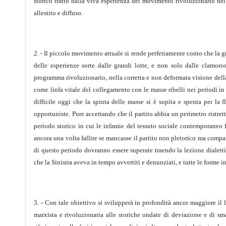
storico tratto dalla viva esperienza del movimento rivoluzionario ne
allestito e diffuso.
2. - Il piccolo movimento attuale si rende perfettamente conto che la gri
delle esperienze sorte dalle grandi lotte, e non solo dalle clamoros
programma rivoluzionario, nella corretta e non deformata visione della 
come linfa vitale del collegamento con le masse ribelli nei periodi in 
difficile oggi che la spinta delle masse si è sopita e spenta per la 
opportuniste. Pure accettando che il partito abbia un perimetro ristret
periodo storico in cui le infamie del tessuto sociale contemporaneo f
ancora una volta fallire se mancasse il partito non pletorico ma compa
di questo periodo dovranno essere superate traendo la lezione dialett
che la Sinistra aveva in tempo avvertiti e denunziati, e tutte le forme i
3. - Con tale obiettivo si svilupperà in profondità ancor maggiore il l
marxista e rivoluzionaria alle storiche ondate di deviazione e di s