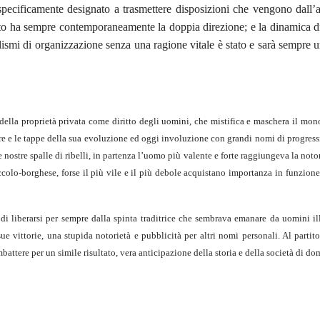
specificamente designato a trasmettere disposizioni che vengono dall’a
to ha sempre contemporaneamente la doppia direzione; e la dinamica di
alismi di organizzazione senza una ragione vitale è stato e sarà sempre u
 della proprietà privata come diritto degli uomini, che mistifica e maschera il mo
ure e le tappe della sua evoluzione ed oggi involuzione con grandi nomi di progress
e nostre spalle di ribelli, in partenza l’uomo più valente e forte raggiungeva la not
ccolo-borghese, forse il più vile e il più debole acquistano importanza in funzion
 di liberarsi per sempre dalla spinta traditrice che sembrava emanare da uomini ill
sue vittorie, una stupida notorietà e pubblicità per altri nomi personali. Al part
attere per un simile risultato, vera anticipazione della storia e della società di do