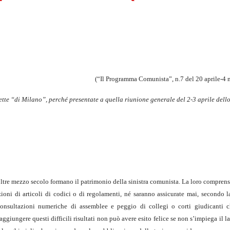
(“Il Programma Comunista”, n.7 del 20 aprile-4
dette “di Milano”, perché presentate a quella riunione generale del 2-3 aprile dell
 oltre mezzo secolo formano il patrimonio della sinistra comunista. La loro comprens
ni di articoli di codici o di regolamenti, né saranno assicurate mai, secondo la
nsultazioni numeriche di assemblee e peggio di collegi o corti giudicanti c
ggiungere questi difficili risultati non può avere esito felice se non s’impiega il l