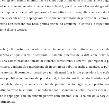
me si generò nella II Internazionale e come oggi trionfa dopo la rovina ancora peggi
ad una ostentata ammirazione per i testi classici, per il dettato e l’opera dei grandi
e è l’applauso servile alla potenza del condottiero vittorioso, alla grandezza dei te
one si scende alle più spregevoli e alle più contraddittorie degenerazioni. Perciò a
rario non riescono poi nella pratica azione ad afferrarne lo spirito e a rispettar
one al testo teorico.
ionale (nella nostra documentazione ripetutamente ricordati attraverso le coeve d
aziato col quale si volle sostituire il naturale processo della diffusione della n
n una catechizzazione forzata di elementi recalcitranti e smarriti, per ragioni o p
o stesso, umiliandoli e mortificandoli in congressi pubblici anche al nemico, se pure
a e storica. Si costumò di costringere tali elementi (per lo più ponendo a loro scelt
na pubblica confessione dei propri errori, imitando così il metodo fideistico e pi
a morale borghese, mai nessun membro del partito diventò migliore né il partito pos
viluppo verso la vittoria, le ubbidienze sono spontanee e totali ma non cieche e 
che le appoggia, vale un’armonia perfetta delle funzioni e della azione della base e 
antimarxista.