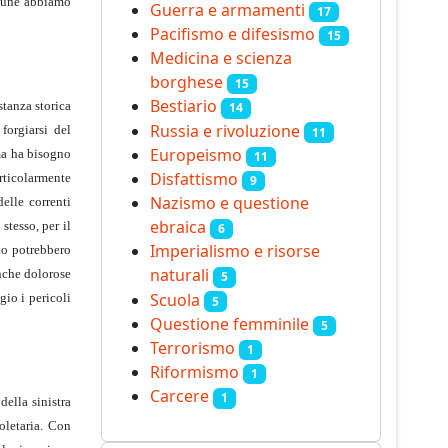
omune abbiamo
Guerra e armamenti
17
Pacifismo e difesismo
15
Medicina e scienza
borghese
15
Bestiario
stanza storica
14
Russia e rivoluzione
forgiarsi del
11
Europeismo
 ma ha bisogno
11
Disfattismo
articolarmente
9
Nazismo e questione
delle correnti
ebraica
stesso, per il
6
Imperialismo e risorse
io potrebbero
naturali
anche dolorose
5
Scuola
gio i pericoli
5
Questione femminile
5
Terrorismo
1
Riformismo
1
Carcere
1
della sinistra
oletaria. Con