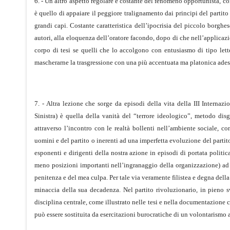
6. - Un altro aspetto regolare e costante del fenomeno opportunista, co
è quello di appaiare il peggiore tralignamento dai principi del partito 
grandi capi. Costante caratteristica dell’ipocrisia del piccolo borghes
autori, alla eloquenza dell’oratore facondo, dopo di che nell’applicazi
corpo di tesi se quelli che lo accolgono con entusiasmo di tipo lette
mascherarne la trasgressione con una più accentuata ma platonica adesi
7. - Altra lezione che sorge da episodi della vita della III Internaz
Sinistra) è quella della vanità del “terrore ideologico”, metodo disgr
attraverso l’incontro con le realtà bollenti nell’ambiente sociale, co
uomini e del partito o inerenti ad una imperfetta evoluzione del partit
esponenti e dirigenti della nostra azione in episodi di portata politic
meno posizioni importanti nell’ingranaggio della organizzazione) ad u
penitenza e del mea culpa. Per tale via veramente filistea e degna dell
minaccia della sua decadenza. Nel partito rivoluzionario, in pieno s
disciplina centrale, come illustrato nelle tesi e nella documentazione 
può essere sostituita da esercitazioni burocratiche di un volontarismo 