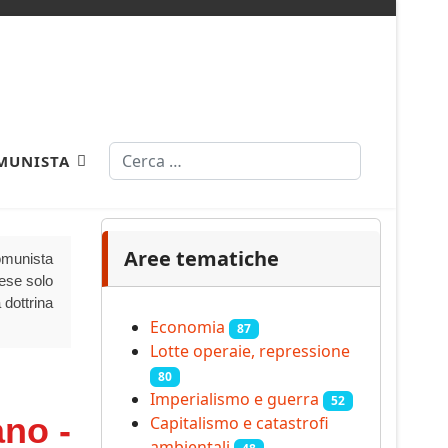
Cerca
MUNISTA
Aree tematiche
Comunista
aese solo
 dottrina
Economia
87
Lotte operaie, repressione
80
Imperialismo e guerra
52
ano -
Capitalismo e catastrofi
ambientali