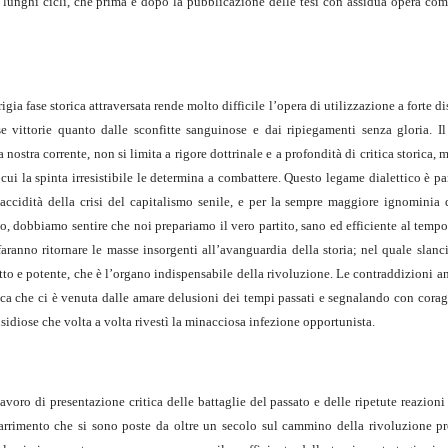
i lunghi cicli, che prima e dopo la pubblicazione delle tesi con assidua opera c
gia fase storica attraversata rende molto difficile l’opera di utilizzazione a forte di
e vittorie quanto dalle sconfitte sanguinose e dai ripiegamenti senza gloria. Il 
nostra corrente, non si limita a rigore dottrinale e a profondità di critica storica,
cui la spinta irresistibile le determina a combattere. Questo legame dialettico è p
flaccidità della crisi del capitalismo senile, e per la sempre maggiore ignominia 
to, dobbiamo sentire che noi prepariamo il vero partito, sano ed efficiente al tempo 
aranno ritornare le masse insorgenti all’avanguardia della storia; nel quale slanc
tto e potente, che è l’organo indispensabile della rivoluzione. Le contraddizioni 
ica che ci è venuta dalle amare delusioni dei tempi passati e segnalando con corag
nsidiose che volta a volta rivestì la minacciosa infezione opportunista.
avoro di presentazione critica delle battaglie del passato e delle ripetute reazioni 
marrimento che si sono poste da oltre un secolo sul cammino della rivoluzione pr