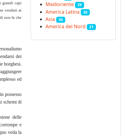
i grandi capi
Medioriente
39
ome venduti ai
America Latina
36
di non fa che
Asia
36
America del Nord
21
personalismo
cendarsi dei
ie borghesi.
 raggiungere
omplesso ed
 in possesso
i schemi di
sione delle
 corrompe e
agno veda la