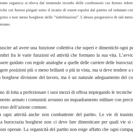
smo organico si rileva dal tremendo ricordo delle confessioni cui furono ridott
itiche cui furono piegati sotto il ricatto di essere espulsi dal partito ed infamati c
otto e non meno borghese delle “riabilitazioni”. L’abuso progressivo di tali meto
unismo.
 riuscire ad avere una funzione collettiva che superi e dimentichi ogni 
embri fra le varie funzioni ed attività che formano la sua vita. L’avvi
sere guidato con regole analoghe a quelle delle carriere delle burocraz
ngere posizioni più o meno brillanti o più in vista, ma si deve tendere a
 borghese divisione del lavoro, ma è un naturale adeguamento del c
o di lotta a perfezionare i suoi mezzi di offesa impiegando le tecniche
imento armato i comunisti avranno un inquadramento militare con precis
ccesso dell’azione comune.
 ogni attività anche non combattente del partito. Le vie di trasmis
a burocrazia borghese non ci deve fare dimenticare per quali vie si
ioni operaie. La organicità del partito non esige affatto che ogni comp