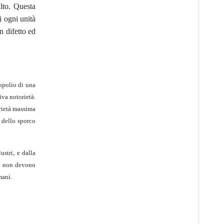
lto. Questa
 ogni unità
n difetto ed
nopolio di una
iva notorietà.
orietà massima
e dello sporco
ustri, e dalla
ito non devono
mani.