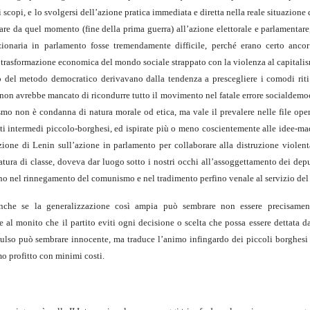
i scopi, e lo svolgersi dell’azione pratica immediata e diretta nella reale situazion
are da quel momento (fine della prima guerra) all’azione elettorale e parlamentar
onaria in parlamento fosse tremendamente difficile, perché erano certo ancor 
a trasformazione economica del mondo sociale strappato con la violenza al capitali
o del metodo democratico derivavano dalla tendenza a prescegliere i comodi riti
ssi non avrebbe mancato di ricondurre tutto il movimento nel fatale errore socialdemo
smo non è condanna di natura morale od etica, ma vale il prevalere nelle file ope
eti intermedi piccolo-borghesi, ed ispirate più o meno coscientemente alle idee-mad
zione di Lenin sull’azione in parlamento per collaborare alla distruzione violent
atura di classe, doveva dar luogo sotto i nostri occhi all’assoggettamento dei depu
ano nel rinnegamento del comunismo e nel tradimento perfino venale al servizio de
(anche se la generalizzazione così ampia può sembrare non essere precisamen
 al monito che il partito eviti ogni decisione o scelta che possa essere dettata d
mpulso può sembrare innocente, ma traduce l’animo infingardo dei piccoli borghesi
mo profitto con minimi costi.