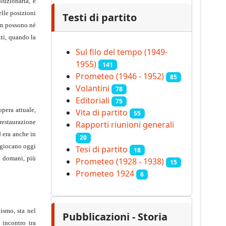
oluzionaria, e
elle posizioni
Testi di partito
non possono né
tti, quando la
Sul filo del tempo (1949-
1955)
141
Prometeo (1946 - 1952)
85
Volantini
78
Editoriali
75
opera attuale,
Vita di partito
55
 restaurazione
Rapporti riunioni generali
d era anche in
20
i giocano oggi
Tesi di partito
18
o domani, più
Prometeo (1928 - 1938)
15
Prometeo 1924
6
ismo, sta nel
Pubblicazioni - Storia
 incontro tra