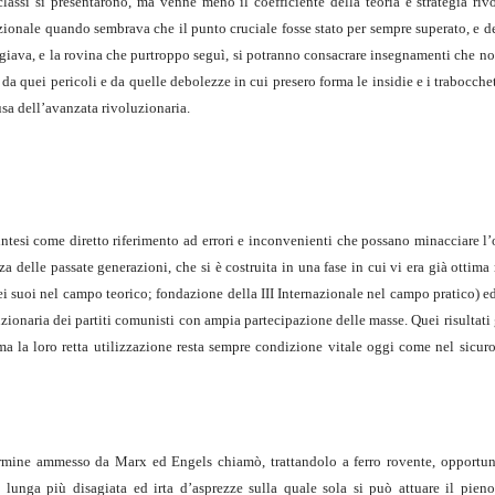
 classi si presentarono, ma venne meno il coefficiente della teoria e strategia riv
azionale quando sembrava che il punto cruciale fosse stato per sempre superato, e d
eggiava, e la rovina che purtroppo seguì, si potranno consacrare insegnamenti che 
 da quei pericoli e da quelle debolezze in cui presero forma le insidie e i trabocche
usa dell’avanzata rivoluzionaria.
ntesi come diretto riferimento ad errori e inconvenienti che possano minacciare l’
a delle passate generazioni, che si è costruita in una fase in cui vi era già ottima
 dei suoi nel campo teorico; fondazione della III Internazionale nel campo pratico) e
uzionaria dei partiti comunisti con ampia partecipazione delle masse. Quei risultat
ma la loro retta utilizzazione resta sempre condizione vitale oggi come nel sicur
rmine ammesso da Marx ed Engels chiamò, trattandolo a ferro rovente, opportun
unga più disagiata ed irta d’asprezze sulla quale sola si può attuare il pieno