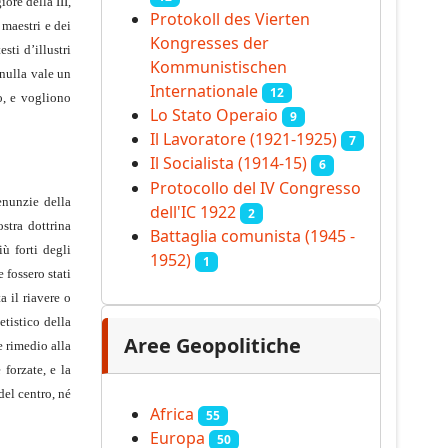
ore della III,
Protokoll des Vierten
 maestri e dei
Kongresses der
sti d’illustri
Kommunistischen
 nulla vale un
Internationale
12
lo, e vogliono
Lo Stato Operaio
9
Il Lavoratore (1921-1925)
7
Il Socialista (1914‑15)
6
Protocollo del IV Congresso
enunzie della
dell'IC 1922
2
ostra dottrina
Battaglia comunista (1945 -
iù forti degli
1952)
1
 fossero stati
a il riavere o
etistico della
Aree Geopolitiche
e rimedio alla
forzate, e la
del centro, né
Africa
55
Europa
50