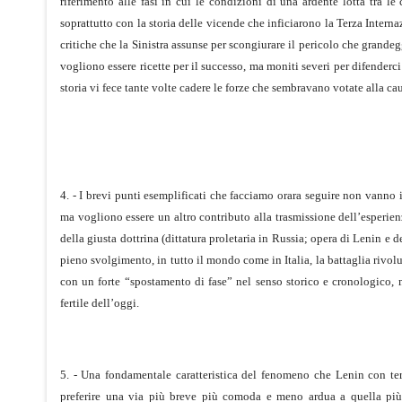
riferimento alle fasi in cui le condizioni di una ardente lotta tra le
soprattutto con la storia delle vicende che inficiarono la Terza Intern
critiche che la Sinistra assunse per scongiurare il pericolo che grand
vogliono essere ricette per il successo, ma moniti severi per difenderci
storia vi fece tante volte cadere le forze che sembravano votate alla ca
4. - I brevi punti esemplificati che facciamo ora
ra seguire non vanno i
ma vogliono essere un altro contributo alla trasmissione dell’esperienz
della giusta dottrina (dittatura proletaria in Russia; opera di Lenin e
pieno svolgimento, in tutto il mondo come in Italia, la battaglia rivol
con un forte “spostamento di fase” nel senso storico e cronologico, 
fertile dell’oggi.
5. - Una fondamentale caratteristica del fenomeno che Lenin con te
preferire una via più breve più comoda e meno ardua a quella più l