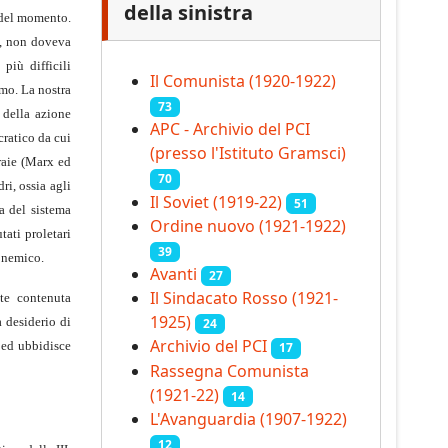
della sinistra
e del momento.
e, non doveva
più difficili
Il Comunista (1920-1922)
smo. La nostra
73
 della azione
APC - Archivio del PCI
cratico da cui
(presso l'Istituto Gramsci)
raie (Marx ed
70
ri, ossia agli
Il Soviet (1919‑22)
51
a del sistema
Ordine nuovo (1921-1922)
tati proletari
39
l nemico.
Avanti
27
Il Sindacato Rosso (1921-
te contenuta
1925)
a desiderio di
24
Archivio del PCI
 ed ubbidisce
17
Rassegna Comunista
(1921‑22)
14
L'Avanguardia (1907-1922)
12