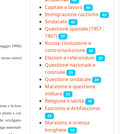
48
Capitale e lavoro
46
Immigrazione-razzismo
43
Sindacato
42
Questione spaziale (1957 -
1967)
37
Russia: rivoluzione e
 maggio 1966)
controrivoluzione
33
Elezioni e referendum
25
o stesso anno)
Questione nazionale e
coloniale
25
Questione sindacale
24
Marxismo e questione
militare
23
Religione e laicità
19
ione e la loro
Fascismo e Antifascismo
 prassi a cui
18
he sciolgano
Marxismo e scienza
argo materiale
borghese
18