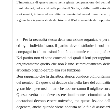
L’importanza di questo punto nella giusta comprensione del centrali
rivoluzionari, poi uccisi nelle purghe di Stalin, e delle inutili autocr
suoi nemici; infamie ed assurdità mai sanate dal metodo non meno big
segnare la sciagurata strada del trionfo dell’ultima ondata dell’opport
8. - Per la necessità stessa della sua azione organica, e per
ed ogni individualismo, il partito deve distribuire i suoi m
compagni in tali mansioni è un fatto naturale che non può es
Nel partito non vi sono concorsi nei quali si lotti per raggiu
organicamente quello che non è uno scimmiottamento della
articolato organo-partito alla sua funzione.
Ben sappiamo che la dialettica storica conduce ogni organism
del nemico. Da questo si deduce che nella fase del combatt
gerarchie a percorsi unitari che assicureranno il migliore su
Questa verità non deve essere inutilmente scimmiottata in
operazioni devono essere univoche, ma questa lezione dell
degenera, anche quando viene adottata nelle file di associaz