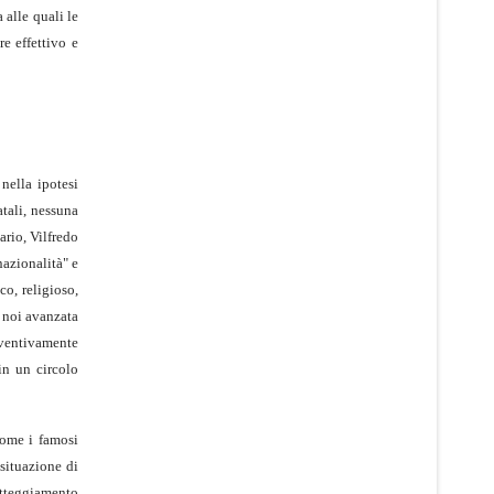
 alle quali le
re effettivo e
 nella ipotesi
atali, nessuna
ario, Vilfredo
nazionalità" e
co, religioso,
a noi avanzata
eventivamente
 in un circolo
come i famosi
situazione di
 atteggiamento