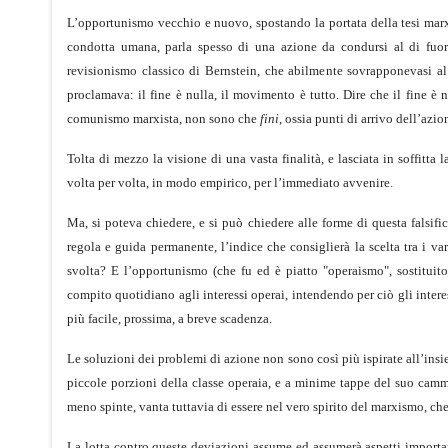
L’opportunismo vecchio e nuovo, spostando la portata della tesi marx
condotta umana, parla spesso di una azione da condursi al di fuori 
revisionismo classico di Bernstein, che abilmente sovrapponevasi al
proclamava: il fine è nulla, il movimento è tutto. Dire che il fine è
comunismo marxista, non sono che
fini
, ossia punti di arrivo dell’azi
Tolta di mezzo la visione di una vasta finalità, e lasciata in soffitta
volta per volta, in modo empirico, per l’immediato avvenire.
Ma, si poteva chiedere, e si può chiedere alle forme di questa falsifi
regola e guida permanente, l’indice che consiglierà la scelta tra i va
svolta? E l’opportunismo (che fu ed è piatto "operaismo", sostituito 
compito quotidiano agli interessi operai, intendendo per ciò gli intere
più facile, prossima, a breve scadenza.
Le soluzioni dei problemi di azione non sono così più ispirate all’ins
piccole porzioni della classe operaia, e a minime tappe del suo cammi
meno spinte, vanta tuttavia di essere nel vero spirito del marxismo, c
La lotta contro queste deviazioni assume ed assumerà aspetti importan