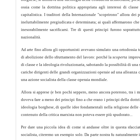
ossia come la dottrina politica appropriata agli interessi di clas
capitalistica. I traditori della Internazionale "scoprirono" allora dei
ineluttabilmente pregiudicata e determinata; ai quali affermarono che 
inesorabilmente sacrificarsi. Tre di questi principi furono soprattut
nazionalità.
Ad arte fino allora gli opportunisti avevano simulato una ortodossia t
di abolizione dello sfruttamento del lavoro: perché la
scoperta
improvv
di classe e la ideologia rivoluzionaria, sabotando la possibilità di un
cariche dirigenti delle grandi organizzazioni operaie ad una alleanza
una azione socialista della classe operaia mondiale.
Allora si apprese (e ben pochi seppero, meno ancora poterono, tra i mili
doveva fare a meno dei principi fino a che erano i principi della dottr
ideologia borghese, di quelle idee fondamentali nella religione delle q
contenuto della critica marxista non poteva essere più spudorato...
Per dare una piccola idea di come si andasse oltre in questa sfacciat
socialista, citeremo un esempio solo. Da parte nostra fu naturalmente