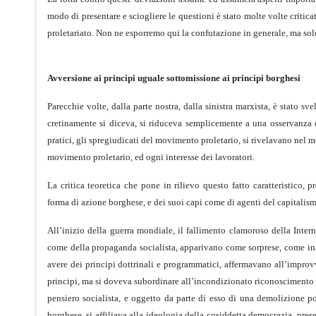
modo di presentare e sciogliere le questioni è stato molte volte critica
proletariato. Non ne esporremo qui la confutazione in generale, ma solo
Avversione ai principi uguale sottomissione ai principi borghesi
Parecchie volte, dalla parte nostra, dalla sinistra marxista, è stato s
cretinamente si diceva, si riduceva semplicemente a una osservanza 
pratici, gli spregiudicati del movimento proletario, si rivelavano nel 
movimento proletario, ed ogni interesse dei lavoratori.
La critica teoretica che pone in rilievo questo fatto caratteristico
forma di azione borghese, e dei suoi capi come di agenti del capitalismo
All’inizio della guerra mondiale, il fallimento clamoroso della Inter
come della propaganda socialista, apparivano come sorprese, come inat
avere dei principi dottrinali e programmatici, affermavano all’improv
principi, ma si doveva subordinare all’incondizionato riconoscimento d
pensiero socialista, e oggetto da parte di esso di una demolizione po
borghese, si affiliava alla ideologia della cosiddetta democrazia, pres