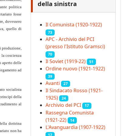
della sinistra
ante politica
etariato fosse
ore, dovessero
Il Comunista (1920-1922)
iva, quello di
73
APC - Archivio del PCI
(presso l'Istituto Gramsci)
di produzione,
70
e la coscienza
Il Soviet (1919‑22)
51
o aperto delle
Ordine nuovo (1921-1922)
ollegamento ad
39
Avanti
27
ato socialista
Il Sindacato Rosso (1921-
principi della
1925)
24
 tradimento al
Archivio del PCI
17
Rassegna Comunista
(1921‑22)
14
ella dottrina
L'Avanguardia (1907-1922)
tariato non ha
12