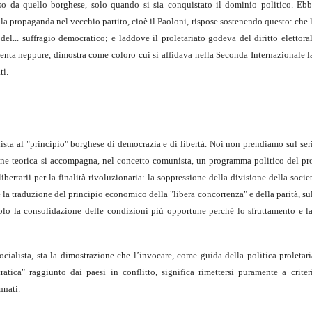
erso da quello borghese, solo quando si sia conquistato il dominio politico. Eb
della propaganda nel vecchio partito, cioè il Paoloni, rispose sostenendo questo: che
el... suffragio democratico; e laddove il proletariato godeva del diritto elettora
menta neppure, dimostra come coloro cui si affidava nella Seconda Internazionale 
ti.
sta al "principio" borghese di democrazia e di libertà. Noi non prendiamo sul seri
ione teorica si accompagna, nel concetto comunista, un programma politico del pro
ibertarii per la finalità rivoluzionaria: la soppressione della divisione della società
he la traduzione del principio economico della "libera concorrenza" e della parità, su
solo la consolidazione delle condizioni più opportune perché lo sfruttamento e l
ocialista, sta la dimostrazione che l’invocare, come guida della politica proletari
tica" raggiunto dai paesi in conflitto, significa rimettersi puramente a criter
nnati.