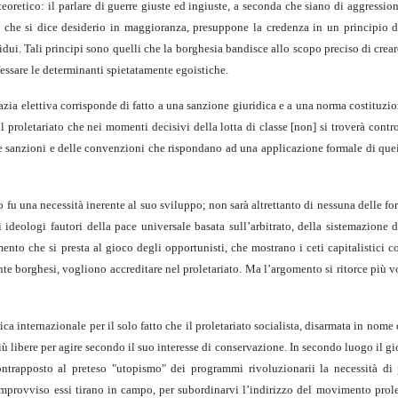
eoretico: il parlare di guerre giuste ed ingiuste, a seconda che siano di aggression
o che si dice desiderio in maggioranza, presuppone la credenza in un principio 
ividui. Tali principi sono quelli che la borghesia bandisce allo scopo preciso di crea
essare le determinanti spietatamente egoistiche.
azia elettiva corrisponde di fatto a una sanzione giuridica e a una norma costituzi
il proletariato che nei momenti decisivi della lotta di classe [non] si troverà cont
e sanzioni e delle convenzioni che rispondano ad una applicazione formale di quei
to fu una necessità inerente al suo sviluppo; non sarà altrettanto di nessuna delle f
 ideologi fautori della pace universale basata sull’arbitrato, della sistemazione d
nto che si presta al gioco degli opportunisti, che mostrano i ceti capitalistici c
te borghesi, vogliono accreditare nel proletariato. Ma l’argomento si ritorce più v
ica internazionale per il solo fatto che il proletariato socialista, disarmata in nome
ù libere per agire secondo il suo interesse di conservazione. In secondo luogo il g
ontrapposto al preteso "utopismo" dei programmi rivoluzionarii la necessità di p
 improvviso essi tirano in campo, per subordinarvi l’indirizzo del movimento prole