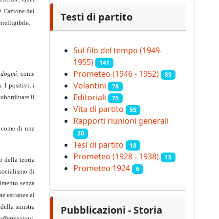
é l’azione del
Testi di partito
telligibile.
Sul filo del tempo (1949-
1955)
141
Prometeo (1946 - 1952)
i
dogmi
, come
85
Volantini
 I positivi, i
78
Editoriali
subordinare il
75
Vita di partito
55
Rapporti riunioni generali
a come di una
20
Tesi di partito
18
Prometeo (1928 - 1938)
15
 della teoria
Prometeo 1924
6
socialismo di
vimento senza
me estranee al
ella sinistra
Pubblicazioni - Storia
 affermazioni,