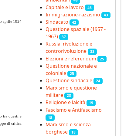
48
Capitale e lavoro
46
Immigrazione-razzismo
43
Sindacato
5 aprile 1924
42
Questione spaziale (1957 -
1967)
37
Russia: rivoluzione e
controrivoluzione
33
Elezioni e referendum
25
Questione nazionale e
coloniale
25
Questione sindacale
24
Marxismo e questione
militare
23
Religione e laicità
19
Fascismo e Antifascismo
 tra questi e
18
Marxismo e scienza
ppo di critica
borghese
18