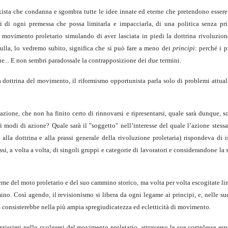
ista che condanna e sgombra tutte le idee innate ed eterne che pretendono essere 
di ogni premessa che possa limitarla e impacciarla, di una politica senza princ
 movimento proletario simulando di aver lasciata in piedi la dottrina rivoluzion
 nulla, lo vedremo subito, significa che si può fare a meno dei
principi
: perché i p
one... E non sembri paradossale la contrapposizione dei due termini.
 la dottrina del movimento, il riformismo opportunista parla solo di problemi attual
cazione, che non ha finito certo di rinnovarsi e ripresentarsi, quale sarà dunque, 
ri modi di azione? Quale sarà il "soggetto" nell’interesse del quale l’azione stess
alla dottrina e alla prassi generale della rivoluzione proletaria) rispondeva di i
ssi, a volta a volta, di singoli gruppi e categorie di lavoratori e considerandone la
ieme del moto proletario e del suo cammino storico, ma volta per volta escogitate l
no. Così agendo, il revisionismo si libera da ogni legame ai principi, e, nelle su
he consisterebbe nella più ampia spregiudicatezza ed ecletticità di movimento.
tissimi nello svolgersi del movimento proletario, attraverso le sue complesse esp