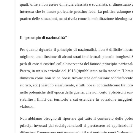
quali, oltre a non essere di natura classista e socialista, si dimostrano
interessa che le masse proletarie prestino fede. La politica adunque d
pratico delle situazioni, ma si rivela come la mobilitazione ideologica 
Il "principio di nazionalità"
Per quanto riguarda il principio di nazionalità, non è difficile mostr
migliore, una illusione di alcuni strati intellettuali piccolo borghesi.
però di esse si costituì colla osservanza del famoso principio nazionale
Pareto, in un suo articolo del 1918 (ripubblicato nella raccolta "Uomini
dimostra come non se ne possa trovare una definizione soddisfacente, e
storico, etc.) nessuno è esauriente, e tutti poi si contraddicono tra lo
nelle polemiche dell’epoca della guerra, che non certo i plebisciti s
stabilire i limiti del territorio a cui estendere la votazione maggio
vizioso...
Non abbiamo bisogno di riportare qui tutto il contenuto delle polem
principi invocati dai socialguerraiuoli si prestassero ad applicazion
difensiva: l’aggressore può essere colui il cui territorio verrà "calpe