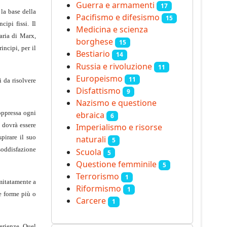
Guerra e armamenti
17
la base della
Pacifismo e difesismo
15
ipi fissi. Il
Medicina e scienza
aria di Marx,
borghese
15
rincipi, per il
Bestiario
14
Russia e rivoluzione
11
Europeismo
11
i da risolvere
Disfattismo
9
Nazismo e questione
soppressa ogni
ebraica
6
a dovrà essere
Imperialismo e risorse
spirare il suo
naturali
5
 soddisfazione
Scuola
5
Questione femminile
5
Terrorismo
1
imitatamente a
Riformismo
1
e forme più o
Carcere
1
erienze. Quel