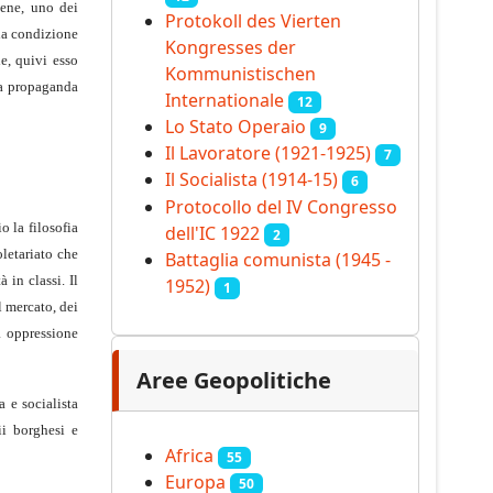
bene, uno dei
Protokoll des Vierten
 la condizione
Kongresses der
le, quivi esso
Kommunistischen
la propaganda
Internationale
12
Lo Stato Operaio
9
Il Lavoratore (1921-1925)
7
Il Socialista (1914‑15)
6
Protocollo del IV Congresso
o la filosofia
dell'IC 1922
2
letariato che
Battaglia comunista (1945 -
 in classi. Il
1952)
1
l mercato, dei
a oppressione
Aree Geopolitiche
a e socialista
ii borghesi e
Africa
55
Europa
50