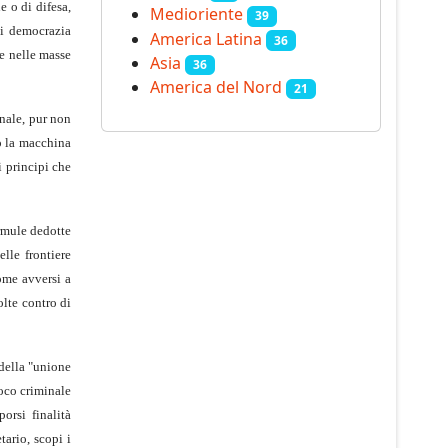
e o di difesa,
Medioriente
39
di democrazia
America Latina
36
re nelle masse
Asia
36
America del Nord
21
onale, pur non
ro la macchina
 principi che
ormule dedotte
elle frontiere
ome avversi a
olte contro di
 della "unione
ioco criminale
orsi finalità
tario, scopi i