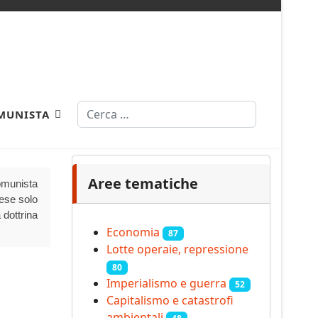
Cerca
MUNISTA
Type 2 or more characters for results.
Aree tematiche
Comunista
aese solo
 dottrina
Economia
87
Lotte operaie, repressione
80
Imperialismo e guerra
52
Capitalismo e catastrofi
ambientali