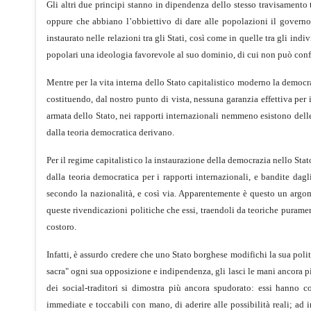
Gli altri due principi stanno in dipendenza dello stesso travisamento t
oppure che abbiano l’obbiettivo di dare alle popolazioni il govern
instaurato nelle relazioni tra gli Stati, così come in quelle tra gli ind
popolari una ideologia favorevole al suo dominio, di cui non può conf
Mentre per la vita interna dello Stato capitalistico moderno la democr
costituendo, dal nostro punto di vista, nessuna garanzia effettiva per 
armata dello Stato, nei rapporti internazionali nemmeno esistono dell
dalla teoria democratica derivano.
Per il regime capitalistico la instaurazione della democrazia nello Sta
dalla teoria democratica per i rapporti internazionali, e bandite dagli
secondo la nazionalità, e così via. Apparentemente è questo un argome
queste rivendicazioni politiche che essi, traendoli da teoriche puramen
costoro.
Infatti, è assurdo credere che uno Stato borghese modifichi la sua polit
sacra" ogni sua opposizione e indipendenza, gli lasci le mani ancora pi
dei social-traditori si dimostra più ancora spudorato: essi hanno c
immediate e toccabili con mano, di aderire alle possibilità reali; ad