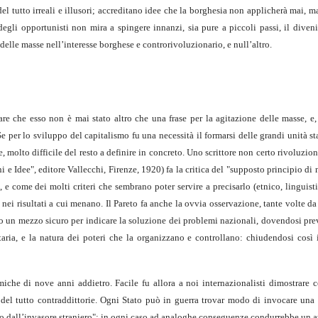
 del tutto irreali e illusori; accreditano idee che la borghesia non applicherà mai, ma
egli opportunisti non mira a spingere innanzi, sia pure a piccoli passi, il diveni
delle masse nell’interesse borghese e controrivoluzionario, e null’altro.
are che esso non è mai stato altro che una frase per la agitazione delle masse, e,
 Se per lo sviluppo del capitalismo fu una necessità il formarsi delle grandi unità st
, molto difficile del resto a definire in concreto. Uno scrittore non certo rivoluzion
 e Idee", editore Vallecchi, Firenze, 1920) fa la critica del "supposto principio di 
 come dei molti criteri che sembrano poter servire a precisarlo (etnico, linguisti
ro nei risultati a cui menano. Il Pareto fa anche la ovvia osservazione, tante volte d
ono un mezzo sicuro per indicare la soluzione dei problemi nazionali, dovendosi pr
ritaria, e la natura dei poteri che la organizzano e controllano: chiudendosi così
iche di nove anni addietro. Facile fu allora a noi internazionalisti dimostrare 
i del tutto contraddittorie. Ogni Stato può in guerra trovar modo di invocare una 
stato dall’invasore straniero"; in ogni caso ad analoghe conseguenze condurrebbe un