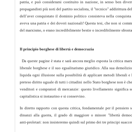
patria, e può considerarsi costituito in nazione, in senso ben div
propagandisti più noti del partito socialista, il "tecnico" addirittura 
dell’aver conquistato il dominio politico consisteva nella conquista d
aveva una patria e dei doveri nazionali! Questa tesi, che non si com
del marxismo, o erano incredibilmente bestie o incredibilmente sfronta
Il principio borghese di libertà e democrazia
Da queste pagine è stata e sarà ancora meglio esposta la critica marxi
liberale borghese e il suo egualitarismo giuridico. Alla sua demoliz
liquida ogni illusione sulla possibilità di applicare metodi liberali e l
preteso diritto uguale di tutti i cittadini nello Stato borghese non è c
venditori e compratori di mercanzie: questo livellamento significa 
capitalistica si instaurino e si conservino.
In diretto rapporto con questa critica, fondamentale per il pensiero s
dinanzi alla guerra, il grado di maggiore o minore "libertà democra
anti‑proletari: non insisteremo quindi sul primo dei tre principi suacce