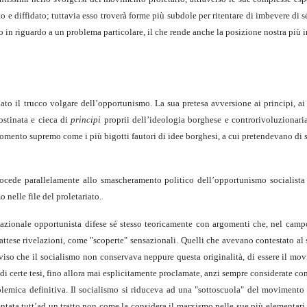
to e diffidato; tuttavia esso troverà forme più subdole per ritentare di imbevere di s
 in riguardo a un problema particolare, il che rende anche la posizione nostra più in
velato il trucco volgare dell’opportunismo. La sua pretesa avversione ai principi, a
ostinata e cieca di
principi
proprii dell’ideologia borghese e controrivoluzionaria.
momento supremo come i più bigotti fautori di idee borghesi, a cui pretendevano di 
, procede parallelamente allo smascheramento politico dell’opportunismo socialist
 nelle file del proletariato.
nazionale opportunista difese sé stesso teoricamente con argomenti che, nel campo
tese rivelazioni, come "scoperte" sensazionali. Quelli che avevano contestato al 
viso che il socialismo non conservava neppure questa originalità, di essere il mo
i certe tesi, fino allora mai esplicitamente proclamate, anzi sempre considerate co
lemica definitiva. Il socialismo si riduceva ad una "sottoscuola" del movimento d
entata tutt’ad un tratto non come la considera il marxismo nelle sue più elementari