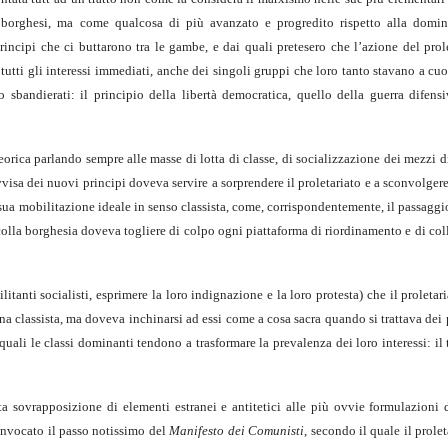
se borghesi, ma come qualcosa di più avanzato e progredito rispetto alla domin
 principi che ci buttarono tra le gambe, e dai quali pretesero che l’azione del prol
tutti gli interessi immediati, anche dei singoli gruppi che loro tanto stavano a cu
to sbandierati: il principio della libertà democratica, quello della guerra difens
eorica parlando sempre alle masse di lotta di classe, di socializzazione dei mezzi 
isa dei nuovi principi doveva servire a sorprendere il proletariato e a sconvolger
a sua mobilitazione ideale in senso classista, come, corrispondentemente, il passaggi
 colla borghesia doveva togliere di colpo ogni piattaforma di riordinamento e di c
tanti socialisti, esprimere la loro indignazione e la loro protesta) che il proletari
ina classista, ma doveva inchinarsi ad essi come a cosa sacra quando si trattava dei 
uali le classi dominanti tendono a trasformare la prevalenza dei loro interessi: il
a sovrapposizione di elementi estranei e antitetici alle più ovvie formulazioni d
 invocato il passo notissimo del
Manifesto dei Comunisti
, secondo il quale il prole