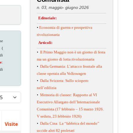
n. 03, maggio- giugno 2026
Editoriale:
•
Economia di guerra e prospettiva
rivoluzionaria
ne
Articoli:
 (
•
Il Primo Maggio non è un giorno di festa
di
ma un giorno di lotta rivoluzionaria
e
:
•
Dalla Germania: L’attacco frontale alla
di
classe operaia alla Volkswagen
•
Dalla Svizzera: Sullo sciopero
nell’edilizia
isualizza #
•
Memoria di classee: Rapporto al VI
Esecutivo Allargato dell’Internazionale
Comunista (17 febbraio – 15 marzo 1926.
V seduta, 23 febbraio 1926)
Visite
•
Dalla Cina: La “fabbrica del mondo”
uccide altri 82 proletari