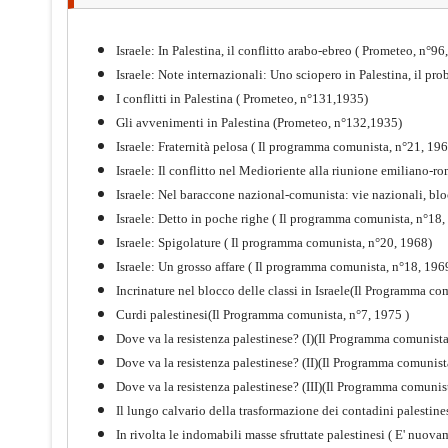
guerra mondiale e nella
"Resistenza" antifascista
Israele: In Palestina, il conflitto arabo-ebreo ( Prometeo, n°9
PDF
Quaderno n°4 (nuova edizione 2021)
Israele: Note internazionali: Uno sciopero in Palestina, il p
I conflitti in Palestina ( Prometeo, n°131,1935)
Gli avvenimenti in Palestina (Prometeo, n°132,1935)
Israele: Fraternità pelosa ( Il programma comunista, n°21, 19
Israele: Il conflitto nel Medioriente alla riunione emiliano
Israele: Nel baraccone nazional-comunista: vie nazionali, bl
Israele: Detto in poche righe ( Il programma comunista, n°18,
Israele: Spigolature ( Il programma comunista, n°20, 1968)
Israele: Un grosso affare ( Il programma comunista, n°18, 196
Incrinature nel blocco delle classi in Israele(Il Programma co
Curdi palestinesi(Il Programma comunista, n°7, 1975 )
Dove va la resistenza palestinese? (I)(Il Programma comunist
Dove va la resistenza palestinese? (II)(Il Programma comunist
Storia della Sinistra
Dove va la resistenza palestinese? (III)(Il Programma comunis
Comunista V
Il lungo calvario della trasformazione dei contadini palestin
In rivolta le indomabili masse sfruttate palestinesi ( E' nuov
PDF