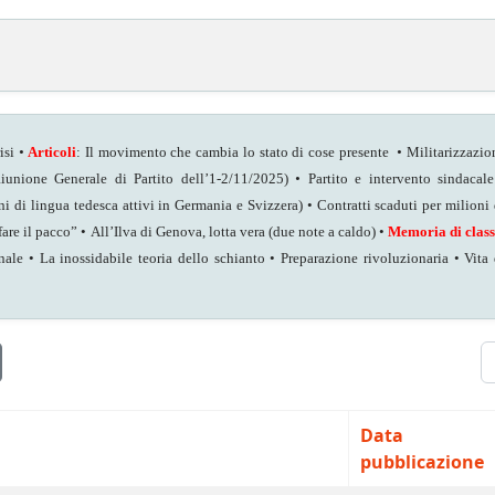
isi
•
Articoli
: Il movimento che cambia lo stato di cose presente
•
Militarizzazio
iunione Generale di Partito dell’1-2/11/2025)
•
Partito e intervento sindacale
i di lingua tedesca attivi in Germania e Svizzera) • Contratti scaduti per milioni 
are il pacco” • All’Ilva di Genova, lotta vera (due note a caldo) •
Memoria di class
le • La inossidabile teoria dello schianto • Preparazione rivoluzionaria • Vita 
V
Data
pubblicazione