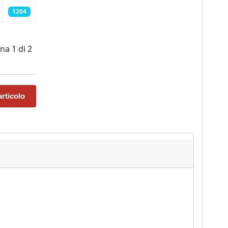
1204
na 1 di 2
rticolo