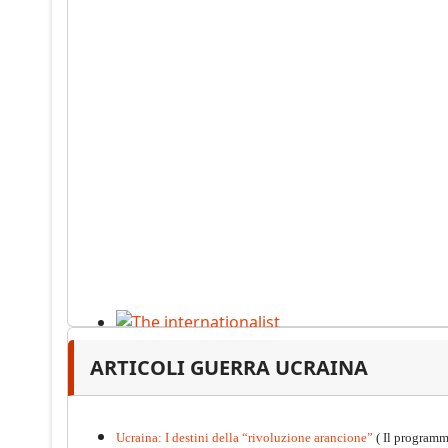
The internationalist
ARTICOLI GUERRA UCRAINA
PDF
n
.12
, 2026
Ucraina: I destini della “rivoluzione arancione”
( Il programm