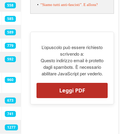
•
“Siamo tutti anti-fascisti”. E allora?
558
585
589
779
L’opuscolo può essere richiesto
scrivendo a:
592
Questo indirizzo email è protetto
dagli spambots. È necessario
abilitare JavaScript per vederlo.
960
Leggi PDF
673
741
1277