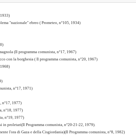
6,1933)
roblema "nazionale" ebreo ( Prometeo, n°105, 1934)
60)
-romagnola (Il programma comunista, n°17, 1967)
occo con la borghesia ( Il programma comunista, n°20, 1967)
 1968)
9)
munista, n°17, 1971)
a, n°17, 1977)
a, n°18, 1977)
ta, n°19, 1977)
esi in proletari(Il Programma comunista, n°20-21-22, 1979).
amente l'ora di Gaza e della Cisgiordania)(Il Programma comunista, n°8, 1982)