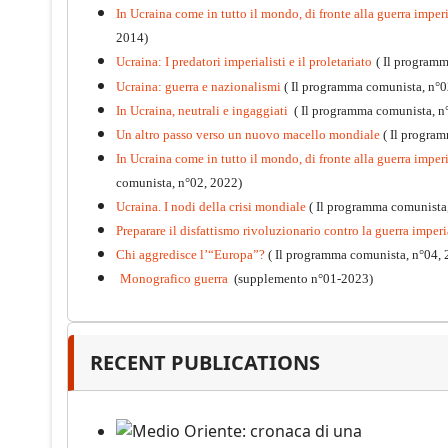
In Ucraina come in tutto il mondo, di fronte alla guerra imperia
2014)
Ucraina: I predatori imperialisti e il proletariato
( Il program
Ucraina: guerra e nazionalismi
( Il programma comunista, n°0
In Ucraina, neutrali e ingaggiati
( Il programma comunista, n
Un altro passo verso un nuovo macello mondiale
( Il progra
In Ucraina come in tutto il mondo, di fronte alla guerra imperia
comunista, n°02, 2022)
Ucraina. I nodi della crisi mondiale
( Il programma comunista
Preparare il disfattismo rivoluzionario contro la guerra imperi
Chi aggredisce l’“Europa”?
( Il programma comunista, n°04, 
Monografico guerra
(supplemento n°01-2023)
Kommunistisches Programm
PDF
n°10 - 2026
RECENT PUBLICATIONS