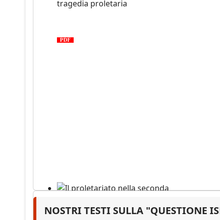
Medio Oriente: cronaca di una
tragedia proletaria
PDF
NOSTRI TESTI SULLA "QUESTIONE I
Il proletariato nella seconda