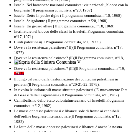
Israele: Nel baraccone nazional-comunista: vie nazionali, blocco con la
borghesia ( Il programma comunista, n°20, 1967)
Israele: Detto in poche righe ( Il programma comunista, n°18, 1968)
Israele: Spigolature ( Il programma comunista, n°20, 1968)
Israele: Un grosso affare ( Il programma comunista, n°18, 1969)
Incrinature nel blocco delle classi in Israele(Il Programma comunista,
n°17, 1971)
Curdi palestinesi(Il Programma comunista, n°7, 1975 )
Dove va la resistenza palestinese? (I)(Il Programma comunista, n°17,
1977)
Dove va la resistenza palestinese? (II)(Il Programma comunista, n°18,
1977)
Storia della Sinistra Comunista V
Dove va la resistenza palestinese? (III)(Il Programma comunista, n°19,
1977)
PDF
Il lungo calvario della trasformazione dei contadini palestinesi in
proletari(Il Programma comunista, n°20-21-22, 1979).
In rivolta le indomabili masse sfruttate palestinesi ( E' nuovamente l'ora
di Gaza e della Cisgiordania)(Il Programma comunista, n°8, 1982)
Cannibalismo dello Stato colonialmercenario di Israele(Il Programma
comunista, n°12, 1982)
Le masse oppresse palestinesi e libanesi sole di fronte ai cannibali
dell'ordine borghese internazionale(Il Programma comunista, n°12,
1982)
La lotta delle masse oppresse palestinesi e libanesi è anche la nostra