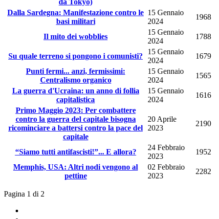
da Tokyo)
Dalla Sardegna: Manifestazione contro le
15 Gennaio
1968
basi militari
2024
15 Gennaio
Il mito dei wobblies
1788
2024
15 Gennaio
Su quale terreno si pongono i comunisti?
1679
2024
Punti fermi... anzi, fermissimi:
15 Gennaio
1565
Centralismo organico
2024
La guerra d'Ucraina: un anno di follia
15 Gennaio
1616
capitalistica
2024
Primo Maggio 2023: Per combattere
contro la guerra del capitale bisogna
20 Aprile
2190
ricominciare a battersi contro la pace del
2023
capitale
24 Febbraio
“Siamo tutti antifascisti!”... E allora?
1952
2023
Memphis, USA: Altri nodi vengono al
02 Febbraio
2282
pettine
2023
Pagina 1 di 2