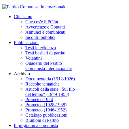
Chi siamo
Che cos'è il PCInt
Avvertenze e Contatti
Annunci e comunicati
Incontri pubblici
Pubblicazioni
Testi in evidenza
Testi basilari di partito
Volantini
Quaderni del Partito
Comunista Internazionale
Archivio
Documentaria (1912-1926)
Raccolte tematiche
Articoli della serie "Sul filo
del tempo" (1949-1955)
Prometeo 1924
Prometeo (1928-1938)
Prometeo (1946-1952)
Catalogo pubblicazioni
Riunioni di Partito
Il programma comunista