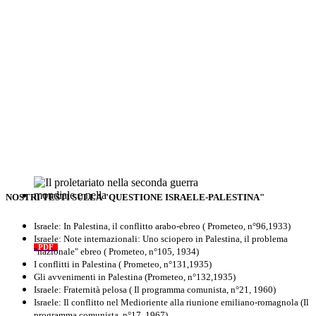
NOSTRI TESTI SULLA "QUESTIONE ISRAELE-PALESTINA"
Il proletariato nella seconda guerra
mondiale e nella "Resistenza"
Israele: In Palestina, il conflitto arabo-ebreo ( Prometeo, n°96,1933)
antifascista
Israele: Note internazionali: Uno sciopero in Palestina, il problema
PDF
Quaderno n°4 (nuova edizione 2021)
"nazionale" ebreo ( Prometeo, n°105, 1934)
I conflitti in Palestina ( Prometeo, n°131,1935)
Gli avvenimenti in Palestina (Prometeo, n°132,1935)
Israele: Fraternità pelosa ( Il programma comunista, n°21, 1960)
Israele: Il conflitto nel Medioriente alla riunione emiliano-romagnola (Il
programma comunista, n°17, 1967)