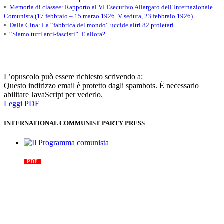
•
Memoria di classee: Rapporto al VI Esecutivo Allargato dell’Internazionale
Comunista (17 febbraio – 15 marzo 1926. V seduta, 23 febbraio 1926)
•
Dalla Cina: La “fabbrica del mondo” uccide altri 82 proletari
•
“Siamo tutti anti-fascisti”. E allora?
L’opuscolo può essere richiesto scrivendo a:
Questo indirizzo email è protetto dagli spambots. È necessario
abilitare JavaScript per vederlo.
Leggi PDF
INTERNATIONAL COMMUNIST PARTY PRESS
Il Programma comunista
PDF
n. 03, 2026