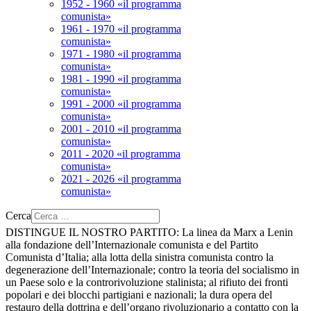
1952 - 1960 «il programma
comunista»
1961 - 1970 «il programma
comunista»
1971 - 1980 «il programma
comunista»
1981 - 1990 «il programma
comunista»
1991 - 2000 «il programma
comunista»
2001 - 2010 «il programma
comunista»
2011 - 2020 «il programma
comunista»
2021 - 2026 «il programma
comunista»
Cerca
DISTINGUE IL NOSTRO PARTITO:
La linea da Marx a Lenin
alla fondazione dell’Internazionale comunista e del Partito
Comunista d’Italia; alla lotta della sinistra comunista contro la
degenerazione dell’Internazionale; contro la teoria del socialismo in
un Paese solo e la controrivoluzione stalinista; al rifiuto dei fronti
popolari e dei blocchi partigiani e nazionali; la dura opera del
restauro della dottrina e dell’organo rivoluzionario a contatto con la