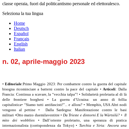
classe operaia, fuori dal politicantismo personale ed elettoralesco.
Seleziona la tua lingua
Home
Deutsch
Español
Français
English
Italian
n. 02, aprile-maggio 2023
•
Editoriale
:Primo Maggio 2023: Per combattere contro la guerra del capitale
bisogna ricominciare a battersi contro la pace del capitale
•
Articoli
: Dalla
Francia: Continua a scavare, la “vecchia talpa”!
•
Solidarietà proletaria al di là
delle frontiere borghesi
•
La guerra d’Ucraina: un anno di follia
capitalistica
•
“Siamo tutti antifascisti!”... e allora?
•
Memphis, USA Altri nodi
vengono al pettine
•
Dalla Sardegna: Manifestazione contro le basi
militari
•
Otto marzo duemilaventitre
• Da Trieste e dintorni E la Wärtsilä?
• Il
mito dei wobblies
•
Dall’oriente proletario, una speranza di pratica
internazionalista (corrispondenza da Tokyo)
• Turchia e Siria: Ancora una