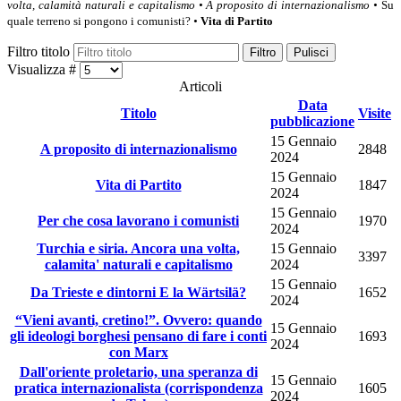
volta, calamità naturali e capitalismo
• A proposito di internazionalismo
•
Su
quale terreno si pongono i comunisti?
•
Vita di Partito
Filtro titolo
Filtro
Pulisci
Visualizza #
Articoli
Data
Titolo
Visite
pubblicazione
15 Gennaio
A proposito di internazionalismo
2848
2024
15 Gennaio
Vita di Partito
1847
2024
15 Gennaio
Per che cosa lavorano i comunisti
1970
2024
Turchia e siria. Ancora una volta,
15 Gennaio
3397
calamita' naturali e capitalismo
2024
15 Gennaio
Da Trieste e dintorni E la Wärtsilä?
1652
2024
“Vieni avanti, cretino!”. Ovvero: quando
15 Gennaio
gli ideologi borghesi pensano di fare i conti
1693
2024
con Marx
Dall'oriente proletario, una speranza di
15 Gennaio
pratica internazionalista (corrispondenza
1605
2024