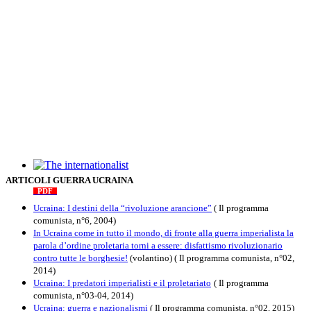
The internationalist
ARTICOLI GUERRA UCRAINA
PDF
n
.12
, 2026
Ucraina: I destini della “rivoluzione arancione”
( Il programma
comunista, n°6, 2004)
In Ucraina come in tutto il mondo, di fronte alla guerra imperialista la
parola d’ordine proletaria torni a essere: disfattismo rivoluzionario
contro tutte le borghesie!
(volantino)
( Il programma comunista, n°02,
2014)
Ucraina: I predatori imperialisti e il proletariato
( Il programma
comunista, n°03-04, 2014)
Ucraina: guerra e nazionalismi
( Il programma comunista, n°02, 2015)