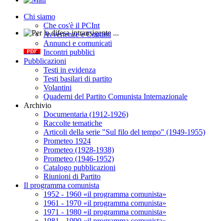
Chi siamo
Che cos'è il PCInt
Avvertenze e Contatti
Per la difesa intransigente
Annunci e comunicati
Incontri pubblici
PDF
Pubblicazioni
Testi in evidenza
Testi basilari di partito
Volantini
Quaderni del Partito Comunista Internazionale
Archivio
Documentaria (1912-1926)
Raccolte tematiche
Articoli della serie "Sul filo del tempo" (1949-1955)
Prometeo 1924
Prometeo (1928-1938)
Prometeo (1946-1952)
Catalogo pubblicazioni
Riunioni di Partito
Il programma comunista
1952 - 1960 «il programma comunista»
1961 - 1970 «il programma comunista»
1971 - 1980 «il programma comunista»
1981 - 1990 «il programma comunista»