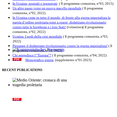
In Ucraina, neutrali e ingaggiati
( Il programma comunista, n°03, 2015)
Un altro passo verso un nuovo macello mondiale
( Il programma
comunista, n°02, 2022)
In Ucraina come in tutto il mondo, di fronte alla guerra imperialista la
parola d’ordine proletaria torni a essere: disfattismo rivoluzionario
contro tutte le borghesie e i loro Stati!
(volantino)( Il programma
comunista, n°02, 2022)
Ucraina. I nodi della crisi mondiale
( Il programma comunista, n°03,
2022)
Preparare il disfattismo rivoluzionario contro la guerra imperialista!
( Il
programma comunista, n°04, 2022)
Kommunistisches Programm
Chi aggredisce l’“Europa”?
( Il programma comunista, n°04, 2022)
Monografico guerra
(supplemento n°01-2023)
PDF
n°10 - 2026
RECENT PUBLICATIONS
Medio Oriente: cronaca di una
tragedia proletaria
PDF