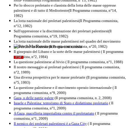
lotta- volantino(Il Programma comunista, n°13, 1982)
Per lo sbocco proletario e classista della lotta delle masse oppresse
palestinesi e di tutto il Medioriente(Il Programma comunista, n°14,
1982)
La lotta nazionale dei proletari palestinesi(Il Programma comunista,
n°12, 1982)
Sull'oppressione e la discriminazione dei proletari palestinesi(Il
Programma comunista, n°19, 1982)
La lotta nazionale delle masse palerstinesi nel quadro del movimento
sociale in Medioriente(Il Programma comunista, n°20, 1982)
Perchè la Russia non era comunista
Il ginepraio del Libano e la sorte delle masse palestinesi ( Il programma
comunista, n°2, 1984)
PDF
Quaderno n°10
La questione palestinese al bivio ( Il programma comunista, n°1, 1988)
Il nostro messaggio ai proletari palestinesi ( Il programma comunista,
n°2, 1989)
Una diversa prospettiva per le masse proletarie (Il programma comunista,
n°5, 1993)
La questione palestinese e il movimento operaio internazionale ( Il
programma comunista, n°9, 2000)
Gaza, o delle patrie galere
(Il programma comunista, n. 2, 2008)
Israele e Palestina: terrorismo di Stato e disfattismo proletario
( Il
programma comunista, n°1, 2009)
A Gaza, macelleria imperialista contro il proletariato
( Il programma
comunista, n°1, 2009)
Il nemico dei proletari palestinesi è a Gaza City
( Il programma