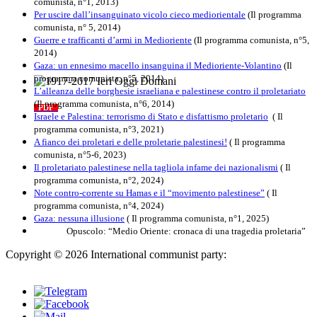
comunista, n°1, 2013)
Per uscire dall’insanguinato vicolo cieco mediorientale
(Il programma
comunista, n° 5, 2014)
Guerre e trafficanti d’armi in Medioriente
(Il programma comunista, n°5,
2014)
Gaza: un ennesimo macello insanguina il Medioriente-Volantino
(Il
programma comunista, n°5, 2014)
L’alleanza delle borghesie israeliana e palestinese contro il proletariato
1917-2017 Ieri Oggi Domani
(Il programma comunista, n°6, 2014)
PDF
Quaderno n°9
Israele e Palestina: terrorismo di Stato e disfattismo proletario
( Il
programma comunista, n°3, 2021)
A fianco dei proletari e delle proletarie palestinesi!
( Il programma
comunista, n°5-6, 2023)
Il proletariato palestinese nella tagliola infame dei nazionalismi
( Il
programma comunista, n°2, 2024)
Note contro-corrente su Hamas e il “movimento palestinese”
( Il
programma comunista, n°4, 2024)
Gaza: nessuna illusione
( Il programma comunista, n°1, 2025)
Opuscolo: “Medio Oriente: cronaca di una tragedia proletaria”
Copyright © 2026 International communist party:
info@internationalcommunistparty.org