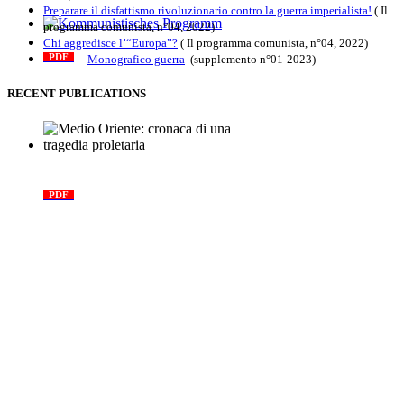
Preparare il disfattismo rivoluzionario contro la guerra imperialista!
( Il
programma comunista, n°04, 2022)
Kommunistisches Programm
Chi aggredisce l’“Europa”?
( Il programma comunista, n°04, 2022)
Monografico guerra
(supplemento n°01-2023)
PDF
n°10 - 2026
RECENT PUBLICATIONS
Medio Oriente: cronaca di una
tragedia proletaria
PDF