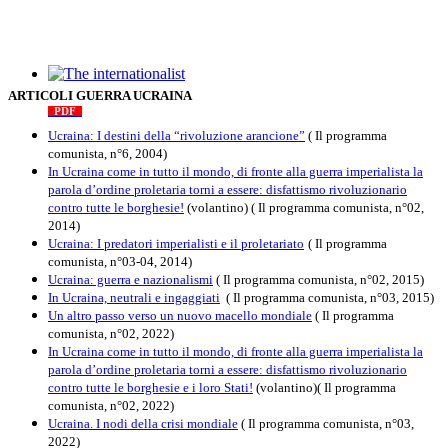
The internationalist
ARTICOLI GUERRA UCRAINA
PDF
n
.12
, 2026
Ucraina: I destini della “rivoluzione arancione”
( Il programma
comunista, n°6, 2004)
In Ucraina come in tutto il mondo, di fronte alla guerra imperialista la
parola d’ordine proletaria torni a essere: disfattismo rivoluzionario
contro tutte le borghesie!
(volantino)
( Il programma comunista, n°02,
2014)
Ucraina: I predatori imperialisti e il proletariato
( Il programma
comunista, n°03-04, 2014)
Ucraina: guerra e nazionalismi
( Il programma comunista, n°02, 2015)
In Ucraina, neutrali e ingaggiati
( Il programma comunista, n°03, 2015)
Un altro passo verso un nuovo macello mondiale
( Il programma
comunista, n°02, 2022)
In Ucraina come in tutto il mondo, di fronte alla guerra imperialista la
parola d’ordine proletaria torni a essere: disfattismo rivoluzionario
contro tutte le borghesie e i loro Stati!
(volantino)( Il programma
comunista, n°02, 2022)
Ucraina. I nodi della crisi mondiale
( Il programma comunista, n°03,
2022)