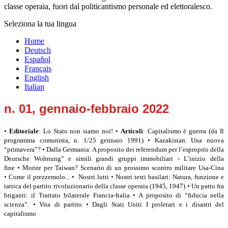
classe operaia, fuori dal politicantismo personale ed elettoralesco.
Seleziona la tua lingua
Home
Deutsch
Español
Français
English
Italian
n. 01, gennaio-febbraio 2022
•
Editoriale
: Lo Stato non siamo noi!
•
Articoli
: Capitalismo è guerra (da Il
programma comunista, n. 1/25 gennaio 1991)
•
Kazakistan. Una nuova
“primavera”?
•
Dalla Germania: A proposito dei referendum per l’esproprio della
Deutsche Wohnung” e simili grandi gruppi immobiliari -
L’inizio della
fine
•
Morire per Taiwan? Scenario di un prossimo scontro militare Usa-Cina
•
Come il prezzemolo...
•
Nostri lutti
•
Nostri testi basilari: Natura, funzione e
tattica del partito rivoluzionario della classe operaia (1945, 1947)
•
Un patto fra
briganti: il Trattato bilaterale Francia-Italia
•
A proposito di “fiducia nella
scienza”.
•
Vita di partito
•
Dagli Stati Uniti I proletari e i disastri del
capitalismo