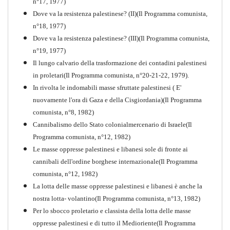
n°17, 1977)
Dove va la resistenza palestinese? (II)(Il Programma comunista,
n°18, 1977)
Dove va la resistenza palestinese? (III)(Il Programma comunista,
n°19, 1977)
Il lungo calvario della trasformazione dei contadini palestinesi
in proletari(Il Programma comunista, n°20-21-22, 1979).
In rivolta le indomabili masse sfruttate palestinesi ( E'
nuovamente l'ora di Gaza e della Cisgiordania)(Il Programma
comunista, n°8, 1982)
Cannibalismo dello Stato colonialmercenario di Israele(Il
Perchè la Russia non era
Programma comunista, n°12, 1982)
comunista
Le masse oppresse palestinesi e libanesi sole di fronte ai
PDF
Quaderno n°10
cannibali dell'ordine borghese internazionale(Il Programma
comunista, n°12, 1982)
La lotta delle masse oppresse palestinesi e libanesi è anche la
nostra lotta- volantino(Il Programma comunista, n°13, 1982)
Per lo sbocco proletario e classista della lotta delle masse
oppresse palestinesi e di tutto il Medioriente(Il Programma