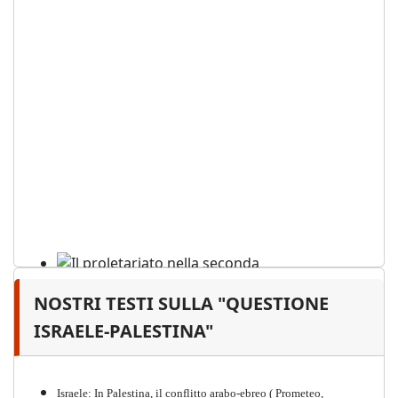
NOSTRI TESTI SULLA "QUESTIONE
Il proletariato nella seconda
guerra mondiale e nella
ISRAELE-PALESTINA"
"Resistenza" antifascista
PDF
Quaderno n°4 (nuova edizione 2021)
Israele: In Palestina, il conflitto arabo-ebreo ( Prometeo,