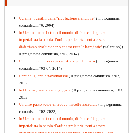
Ucraina: I destini della “rivoluzione arancione”
( Il programma
comunista, n°6, 2004)
In Ucraina come in tutto il mondo, di fronte alla guerra
imperialista la parola d’ordine proletaria torni a essere:
disfattismo rivoluzionario contro tutte le borghesie!
(volantino)
(
Il programma comunista, n°02, 2014)
Ucraina: I predatori imperialisti e il proletariato
( Il programma
comunista, n°03-04, 2014)
Ucraina: guerra e nazionalismi
( Il programma comunista, n°02,
2015)
In Ucraina, neutrali e ingaggiati
( Il programma comunista, n°03,
2015)
Un altro passo verso un nuovo macello mondiale
( Il programma
Kommunistisches Programm
comunista, n°02, 2022)
PDF
n°10 - 2026
In Ucraina come in tutto il mondo, di fronte alla guerra
imperialista la parola d’ordine proletaria torni a essere:
disfattismo rivoluzionario contro tutte le borghesie e i loro