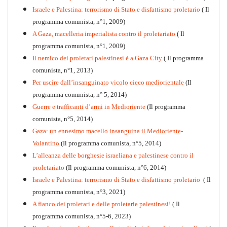
Israele e Palestina: terrorismo di Stato e disfattismo proletario
( Il
programma comunista, n°1, 2009)
A Gaza, macelleria imperialista contro il proletariato
( Il
programma comunista, n°1, 2009)
Il nemico dei proletari palestinesi è a Gaza City
( Il programma
Per la difesa intransigente
comunista, n°1, 2013)
PDF
Per uscire dall’insanguinato vicolo cieco mediorientale
(Il
programma comunista, n° 5, 2014)
Guerre e trafficanti d’armi in Medioriente
(Il programma
comunista, n°5, 2014)
Gaza: un ennesimo macello insanguina il Medioriente-
Volantino
(Il programma comunista, n°5, 2014)
L’alleanza delle borghesie israeliana e palestinese contro il
proletariato
(Il programma comunista, n°6, 2014)
Israele e Palestina: terrorismo di Stato e disfattismo proletario
( Il
programma comunista, n°3, 2021)
A fianco dei proletari e delle proletarie palestinesi!
( Il
programma comunista, n°5-6, 2023)