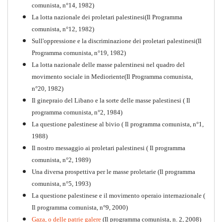
comunista, n°14, 1982)
La lotta nazionale dei proletari palestinesi(Il Programma
comunista, n°12, 1982)
Sull'oppressione e la discriminazione dei proletari palestinesi(Il
Programma comunista, n°19, 1982)
La lotta nazionale delle masse palerstinesi nel quadro del
movimento sociale in Medioriente(Il Programma comunista,
1917-2017 Ieri Oggi Domani
n°20, 1982)
Il ginepraio del Libano e la sorte delle masse palestinesi ( Il
Quaderno n°9
PDF
programma comunista, n°2, 1984)
La questione palestinese al bivio ( Il programma comunista, n°1,
1988)
Il nostro messaggio ai proletari palestinesi ( Il programma
comunista, n°2, 1989)
Una diversa prospettiva per le masse proletarie (Il programma
comunista, n°5, 1993)
La questione palestinese e il movimento operaio internazionale (
Il programma comunista, n°9, 2000)
Gaza, o delle patrie galere
(Il programma comunista, n. 2, 2008)