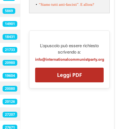
•
“Siamo tutti anti-fascisti”. E allora?
5869
14901
18431
L’opuscolo può essere richiesto
21733
scrivendo a:
info@internationalcommunistparty.org
20980
Leggi PDF
19604
20080
20126
27207
27671