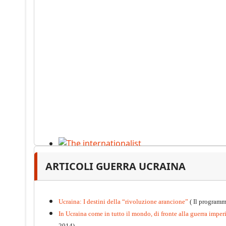
The internationalist
ARTICOLI GUERRA UCRAINA
PDF
n
.12
, 2026
Ucraina: I destini della “rivoluzione arancione”
( Il programm
In Ucraina come in tutto il mondo, di fronte alla guerra imperia
2014)