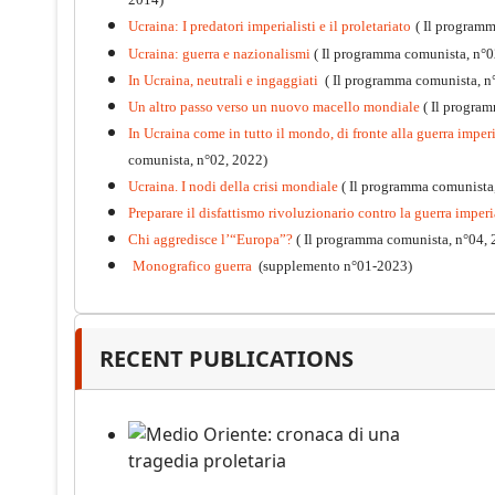
Ucraina: I predatori imperialisti e il proletariato
( Il program
Ucraina: guerra e nazionalismi
( Il programma comunista, n°0
In Ucraina, neutrali e ingaggiati
( Il programma comunista, n
Un altro passo verso un nuovo macello mondiale
( Il progra
In Ucraina come in tutto il mondo, di fronte alla guerra imperia
comunista, n°02, 2022)
Ucraina. I nodi della crisi mondiale
( Il programma comunista
Preparare il disfattismo rivoluzionario contro la guerra imperi
Chi aggredisce l’“Europa”?
( Il programma comunista, n°04, 
Monografico guerra
(supplemento n°01-2023)
Kommunistisches Programm
PDF
n°10 - 2026
RECENT PUBLICATIONS
Medio Oriente: cronaca di una