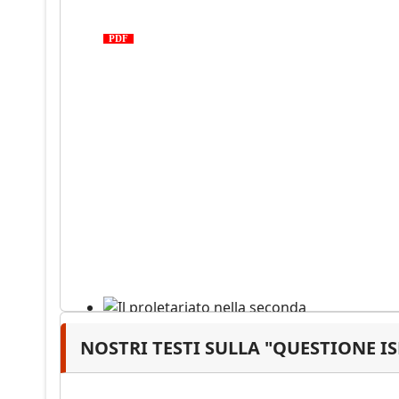
tragedia proletaria
PDF
NOSTRI TESTI SULLA "QUESTIONE I
Il proletariato nella seconda
guerra mondiale e nella
"Resistenza" antifascista