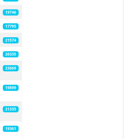
19746
17795
21574
26335
23669
19899
21335
19361