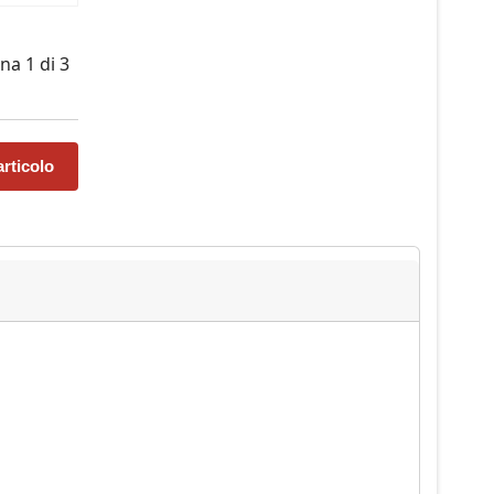
na 1 di 3
rticolo