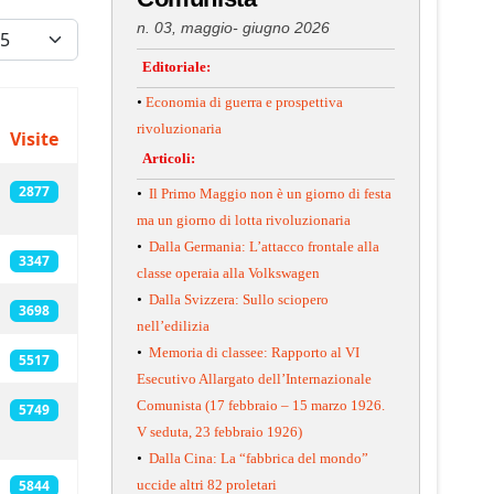
isualizza #
n. 03, maggio- giugno 2026
Editoriale:
•
Economia di guerra e prospettiva
rivoluzionaria
Visite
Articoli:
2877
•
Il Primo Maggio non è un giorno di festa
ma un giorno di lotta rivoluzionaria
•
Dalla Germania: L’attacco frontale alla
3347
classe operaia alla Volkswagen
•
Dalla Svizzera: Sullo sciopero
3698
nell’edilizia
•
Memoria di classee: Rapporto al VI
5517
Esecutivo Allargato dell’Internazionale
Comunista (17 febbraio – 15 marzo 1926.
5749
V seduta, 23 febbraio 1926)
•
Dalla Cina: La “fabbrica del mondo”
5844
uccide altri 82 proletari