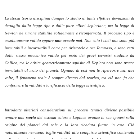
La stessa teoria disciplina dunque lo studio di tante effettive deviazioni di
dettaglio dalla legge tipo e dalle pure ellissi kepleriane, ma la legge di
Newton ne rimane stabilita solidamente e riconfermata. Il processo tipo è
assolutamente valido eppure
non accade mai
. Non solo i cieli non sono più
immutabili e incorruttibili come per Aristotele e per Tommaso, e sono retti
dalla stessa meccanica valida pel moto dei gravi terrestri studiato da
Galileo, ma le orbite geometricamente squisite di Keplero non sono tracce
immutabili al moto dei pianeti. Ognuno di essi non le ripercorre mai due
volte, il fenomeno reale è sempre diverso dal teorico, ma ciò non fa che
confermare la validità e la efficacia della legge scientifica.
Introdotte ulteriori considerazioni sui processi termici diviene possibile
tentare una
storia
del sistema solare e Laplace avanza la sua ipotesi sulla
origine dei pianeti dal sole e la loro ricaduta futura in esso. Ciò
naturalmente nemmeno toglie validità alla conquista scientifica contenuta