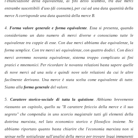
l'enunciazione della equivalenza, ai fini dello scambio, tra due merci
entrambe suscettibili d'uso (di consumo), per cui ad una data quantità della
merce A corrisponde una data quantità della merce B.
4.
Forma valore generale e forma equivalente
. Essa si presenta, quando
consideriamo un dato numero di merci diverse e conosciamo tutte le
equivalenze tra coppie di esse. Con due merci abbiamo due equivalenze, la
forma semplice. Con tre merci sei equivalenze, con quattro dodici. Con dieci
merci avremmo novanta equivalenze, sistema troppo complicato ai fini
pratici e mnemonici. Per ricordare le novanta relazioni basta sapere quelle
di nove merci ad una sola e quindi nove sole relazioni da cui le altre
facilmente derivano. Una merce è stata scelta come equivalente di tutte.
Siamo alla
forma generale
del valore.
5.
Carattere storico-sociale di tutta la quistione
. Abbiamo brevemente
riassunto un capitolo, quello su "Il carattere feticcio della merce e il suo
segreto" che compendia in uno scorcio magistrale tutti gli elementi della
dottrina marxista, nel lato economico storico e filosofico insieme. Ne
abbiamo riportato quanto basta chiarire che l'economia marxista non si
spinge nelle sottigliezze sull'analisi della merce per trovare leggi immanenti