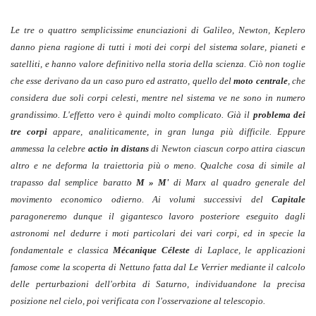
Le tre o quattro semplicissime enunciazioni di Galileo, Newton, Keplero
danno piena ragione di tutti i moti dei corpi del sistema solare, pianeti e
satelliti, e hanno valore definitivo nella storia della scienza. Ciò non toglie
che esse derivano da un caso puro ed astratto, quello del
moto centrale
, che
considera due soli corpi celesti, mentre nel sistema ve ne sono in numero
grandissimo. L'effetto vero è quindi molto complicato. Già il
problema dei
tre corpi
appare, analiticamente, in gran lunga più difficile. Eppure
ammessa la celebre
actio in distans
di Newton ciascun corpo attira ciascun
altro e ne deforma la traiettoria più o meno. Qualche cosa di simile al
trapasso dal semplice baratto
M » M'
di Marx al quadro generale del
movimento economico odierno. Ai volumi successivi del
Capitale
paragoneremo dunque il gigantesco lavoro posteriore eseguito dagli
astronomi nel dedurre i moti particolari dei vari corpi, ed in specie la
fondamentale e classica
Mécanique Céleste
di Laplace, le applicazioni
famose come la scoperta di Nettuno fatta dal Le Verrier mediante il calcolo
delle perturbazioni dell'orbita di Saturno, individuandone la precisa
posizione nel cielo, poi verificata con l'osservazione al telescopio.