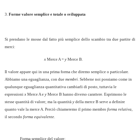
3.
Forme valore semplice e totale o sviluppata
Si prendano le mosse dal fatto più semplice dello scambio tra due partite di
merci:
x
Merce A =
y
Merce B.
Il valore appare qui in una prima forma che diremo semplice o particolare.
Abbiamo una eguaglianza, con due
membri
. Sebbene noi possiamo come in
qualunque eguaglianza quantitativa cambiarli di posto, tuttavia le
espressioni
x
Merce A e
y
Merce B hanno diverso carattere. Esprimono le
stesse quantità di valore; ma la quantità
y
della merce B serve a definire
quanto vale la merce A. Perciò chiameremo il primo membro
forma relativa
,
il secondo
forma equivalente
.
Forma semplice del valore: