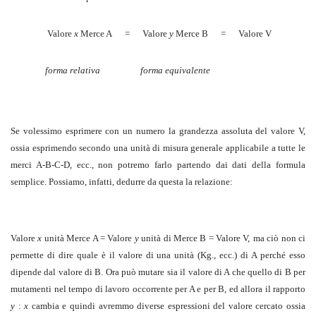
Valore
x
Merce A
=
Valore
y
Merce B
=
Valore V
forma relativa
forma equivalente
Se volessimo esprimere con un numero la grandezza assoluta del valore V,
ossia esprimendo secondo una unità di misura generale applicabile a tutte le
merci A-B-C-D, ecc., non potremo farlo partendo dai dati della formula
semplice. Possiamo, infatti, dedurre da questa la relazione:
Valore
x
unità Merce A = Valore
y
unità di Merce B = Valore V,
ma ciò non ci
permette di dire quale è il valore di una unità (Kg., ecc.) di A perché esso
dipende dal valore di B. Ora può mutare sia il valore di A che quello di B per
mutamenti nel tempo di lavoro occorrente per A e per B, ed allora il rapporto
y
:
x
cambia e quindi avremmo diverse espressioni del valore cercato ossia