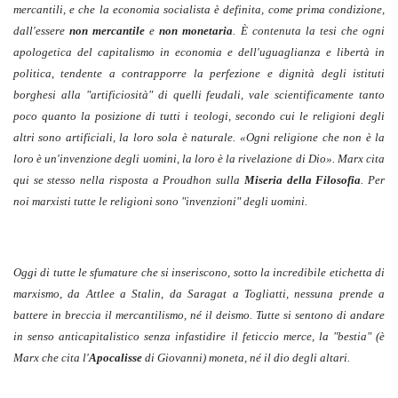
mercantili, e che la economia socialista è definita, come prima condizione,
dall'essere
non mercantile
e
non monetaria
. È contenuta la tesi che ogni
apologetica del capitalismo in economia e dell'uguaglianza e libertà in
politica, tendente a contrapporre la perfezione e dignità degli istituti
borghesi alla "artificiosità" di quelli feudali, vale scientificamente tanto
poco quanto la posizione di tutti i teologi, secondo cui le religioni degli
altri sono artificiali, la loro sola è naturale. «Ogni religione che non è la
loro è un'invenzione degli uomini, la loro è la rivelazione di Dio». Marx cita
qui se stesso nella risposta a Proudhon sulla
Miseria della Filosofia
. Per
noi marxisti tutte le religioni sono "invenzioni" degli uomini.
Oggi di tutte le sfumature che si inseriscono, sotto la incredibile etichetta di
marxismo, da Attlee a Stalin, da Saragat a Togliatti, nessuna prende a
battere in breccia il mercantilismo, né il deismo. Tutte si sentono di andare
in senso anticapitalistico senza infastidire il feticcio merce, la "bestia" (è
Marx che cita l'
Apocalisse
di Giovanni) moneta, né il dio degli altari.