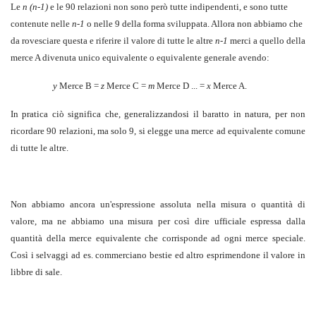
Le
n (n-1)
e le 90 relazioni non sono però tutte indipendenti, e sono tutte
contenute nelle
n-1
o nelle 9 della forma sviluppata. Allora non abbiamo che
da rovesciare questa e riferire il valore di tutte le altre
n-1
merci a quello della
merce A divenuta unico equivalente o equivalente generale avendo:
y
Merce B =
z
Merce C =
m
Merce D ...
=
x
Merce A.
In pratica ciò significa che, generalizzandosi il baratto in natura, per non
ricordare 90 relazioni, ma solo 9, si elegge una merce ad equivalente comune
di tutte le altre.
Non abbiamo ancora un'espressione assoluta nella misura o quantità di
valore, ma ne abbiamo una misura per così dire ufficiale espressa dalla
quantità della merce equivalente che corrisponde ad ogni merce speciale.
Così i selvaggi ad es. commerciano bestie ed altro esprimendone il valore in
libbre di sale.