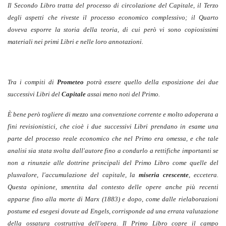
Il Secondo Libro tratta del processo di circolazione del Capitale, il Terzo
degli aspetti che riveste il processo economico complessivo; il Quarto
doveva esporre la storia della teoria, di cui però vi sono copiosissimi
materiali nei primi Libri e nelle loro annotazioni.
Tra i compiti di
Prometeo
potrà essere quello della esposizione dei due
successivi Libri del
Capitale
assai meno noti del Primo.
È bene però togliere di mezzo una convenzione corrente e molto adoperata a
fini revisionistici, che cioè i due successivi Libri prendano in esame una
parte del processo reale economico che nel Primo era omessa, e che tale
analisi sia stata svolta dall'autore fino a condurlo a rettifiche importanti se
non a rinunzie alle dottrine principali del Primo Libro come quelle del
plusvalore, l'accumulazione del capitale, la
miseria crescente
, eccetera.
Questa opinione, smentita dal contesto delle opere anche più recenti
apparse fino alla morte di Marx (1883) e dopo, come dalle rielaborazioni
postume ed esegesi dovute ad Engels, corrisponde ad una errata valutazione
della ossatura costruttiva dell'opera. Il Primo Libro copre il campo