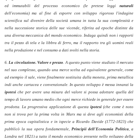
ed immutabili del processo economico (le pretese leggi
naturali
dell'economia) ma al fine di esporre con sviluppo rigoroso l'indagine
scientifica sul divenire della società umana in tutta la sua complessità e
nella successione storica delle sue vicende, riferita ad epoche distinte da
una diversa meccanica del mondo economico. Indaga quindi non i rapporti
tra il pezzo di tela e la libbra di ferro, ma il rapporto tra gli uomini reali
nella produzione e nel consumo a dati svolti nella storia.
6.
La circolazione. Valore e prezzo
. A questo punto viene studiato il mercato
nel suo complesso, quando una merce scelta ad equivalente generale, come
ad esempio il sale, viene finalmente sostituita dalla moneta, prima metallica
indi anche cartacea e convenzionale. In questo sviluppo è messa innanzi la
ipotesi
che per avere una misura del valore si possa adottare quella del
tempo di lavoro umano medio che ogni merce richiede in generale per essere
prodotta. La progressiva applicazione di questa
ipotesi
(che come è noto
non si trova per la prima volta in Marx ma si deve agli economisti della
prima epoca capitalistica e in ispecie a Ricardo Davide (1772-1823) che
pubblicò la sua opera fondamentale,
Principii dell'Economia Politica
, a
Londra nel 1821) a tutto il mondo economico presente nello sviluppo della