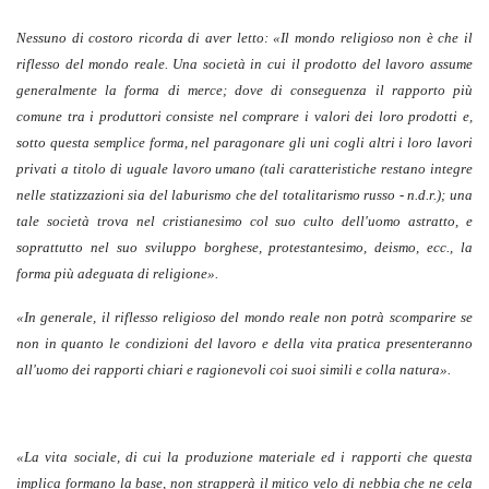
Nessuno di costoro ricorda di aver letto: «Il mondo religioso non è che il
riflesso del mondo reale. Una società in cui il prodotto del lavoro assume
generalmente la forma di merce; dove di conseguenza il rapporto più
comune tra i produttori consiste nel comprare i valori dei loro prodotti e,
sotto questa semplice forma, nel paragonare gli uni cogli altri i loro lavori
privati a titolo di uguale lavoro umano (tali caratteristiche restano integre
nelle statizzazioni sia del laburismo che del totalitarismo russo - n.d.r.); una
tale società trova nel cristianesimo col suo culto dell'uomo astratto, e
soprattutto nel suo sviluppo borghese, protestantesimo, deismo, ecc., la
forma più adeguata di religione».
«In generale, il riflesso religioso del mondo reale non potrà scomparire se
non in quanto le condizioni del lavoro e della vita pratica presenteranno
all'uomo dei rapporti chiari e ragionevoli coi suoi simili e colla natura».
«La vita sociale, di cui la produzione materiale ed i rapporti che questa
implica formano la base, non strapperà il mitico velo di nebbia che ne cela