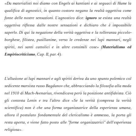
«Da materialisti noi diamo con Engels ai kantiani e ai seguaci di Hume la
qualifica di agnostici, in quanto costoro negano la realtà oggettiva come
fonte delle nostre sensazioni. L'agnostico dice:
ignoro
se esista una realtà
oggettiva riflessa dalle nostre sensazioni e dichiaro che è impossibile
saperlo. Di qui la negazione della verità oggettiva e la tolleranza piccolo-
borghese, filistea, pusillanime, verso le credenze nei lupi mannari, negli
spiriti, nei santi cattolici e in altre consimili cose» (
Materialismo ed
Empiriocriticismo
, Cap. II, par. 4).
L'allusione ai lupi mannari e agli spiriti deriva da uno spunto polemico col
sedicente marxista russo Bagdanov che, abbracciando la filosofia alla moda
nel 1910 di Mach-Avenarius, rivendicava però la posizione antifideista. Ciò
gli contesta Lenin e tra l'altro dice «Se la verità (compresa la verità
scientifica) non è che una forma organizzatrice della esperienza umana,
allora il postulato fondamentale del clericalismo è ammesso, la porta gli
resta aperta, e viene fatto posto alle "forme organizzatrici" dell'esperienza
religiosa».