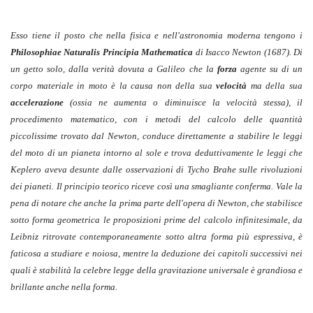
Esso tiene il posto che nella fisica e nell'astronomia moderna tengono i
Philosophiae Naturalis Principia Mathematica
di Isacco Newton (1687). Di
un getto solo, dalla verità dovuta a Galileo che la
forza
agente su di un
corpo materiale in moto è la causa non della sua
velocità
ma della sua
accelerazione
(ossia ne aumenta o diminuisce la velocità stessa), il
procedimento matematico, con i metodi del calcolo delle quantità
piccolissime trovato dal Newton, conduce direttamente a stabilire le leggi
del moto di un pianeta intorno al sole e trova deduttivamente le leggi che
Keplero aveva desunte dalle osservazioni di Tycho Brahe sulle rivoluzioni
dei pianeti. Il principio teorico riceve così una smagliante conferma. Vale la
pena di notare che anche la prima parte dell'opera di Newton, che stabilisce
sotto forma geometrica le proposizioni prime del calcolo infinitesimale, da
Leibniz ritrovate contemporaneamente sotto altra forma più espressiva, è
faticosa a studiare e noiosa, mentre la deduzione dei capitoli successivi nei
quali è stabilità la celebre legge della gravitazione universale è grandiosa e
brillante anche nella forma.