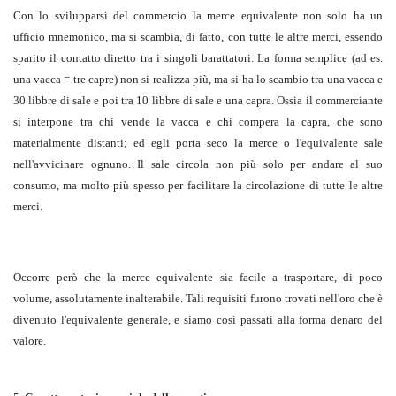
Con lo svilupparsi del commercio la merce equivalente non solo ha un
ufficio mnemonico, ma si scambia, di fatto, con tutte le altre merci, essendo
sparito il contatto diretto tra i singoli barattatori. La forma semplice (ad es.
una vacca = tre capre) non si realizza più, ma si ha lo scambio tra una vacca e
30 libbre di sale e poi tra 10 libbre di sale e una capra. Ossia il commerciante
si interpone tra chi vende la vacca e chi compera la capra, che sono
materialmente distanti; ed egli porta seco la merce o l'equivalente sale
nell'avvicinare ognuno. Il sale circola non più solo per andare al suo
consumo, ma molto più spesso per facilitare la circolazione di tutte le altre
merci.
Occorre però che la merce equivalente sia facile a trasportare, di poco
volume, assolutamente inalterabile. Tali requisiti furono trovati nell'oro che è
divenuto l'equivalente generale, e siamo così passati alla forma denaro del
valore.