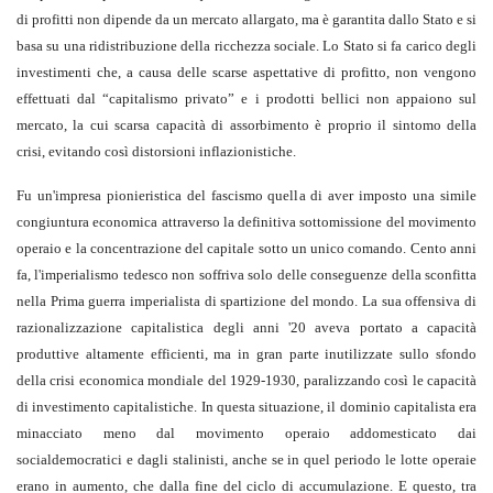
di profitti non dipende da un mercato allargato, ma è garantita dallo Stato e si
basa su una ridistribuzione della ricchezza sociale. Lo Stato si fa carico degli
investimenti che, a causa delle scarse aspettative di profitto, non vengono
effettuati dal “capitalismo privato” e i prodotti bellici non appaiono sul
mercato, la cui scarsa capacità di assorbimento è proprio il sintomo della
crisi, evitando così distorsioni inflazionistiche.
Fu un'impresa pionieristica del fascismo quella di aver imposto una simile
congiuntura economica attraverso la definitiva sottomissione del movimento
operaio e la concentrazione del capitale sotto un unico comando. Cento anni
fa, l'imperialismo tedesco non soffriva solo delle conseguenze della sconfitta
nella Prima guerra imperialista di spartizione del mondo. La sua offensiva di
razionalizzazione capitalistica degli anni '20 aveva portato a capacità
produttive altamente efficienti, ma in gran parte inutilizzate sullo sfondo
della crisi economica mondiale del 1929-1930, paralizzando così le capacità
di investimento capitalistiche. In questa situazione, il dominio capitalista era
minacciato meno dal movimento operaio addomesticato dai
socialdemocratici e dagli stalinisti, anche se in quel periodo le lotte operaie
erano in aumento, che dalla fine del ciclo di accumulazione. E questo, tra