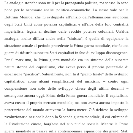
Le analogie storiche sono utili per la propaganda politica, ma spesso lo sono
poco per le necessarie analisi politico-economiche. Lo stesso vale per la
Dottrina Monroe, che fu sviluppata all’inizio dell’affermazione autonoma
degli Stati Uniti come potenza capitalista, e all'alba della loro centralità
imperialista, legata al declino delle vecchie potenze coloniali. Un'altra
analogia, molto diffusa anche nella “sinistra”, è quella di equiparare la
situazione attuale al periodo precedente la Prima guerra mondiale, che fu una
guerra di ridistribuzione tra Stati capitalisti in fase di sviluppo disomogeneo.
Per il marxismo, la Prima guerra mondiale era un sintomo della superata
natura storica del capitalismo, che aveva perso il proprio potenziale di
espansione “pacifica”. Naturalmente, non fu il “punto finale” dello sviluppo
capitalistico, come alcuni semplificatori del marxismo – contro ogni
comprensione non solo dello sviluppo cinese degli ultimi decenni –
sostengono ancora oggi. Prima della Prima guerra mondiale, il capitalismo
aveva creato il proprio mercato mondiale, ma non aveva ancora imposto la
penetrazione del mondo attraverso la forma merce. Ciò richiese lo sviluppo
rivoluzionario nazionale dopo la Seconda guerra mondiale, il cui culmine fu
la Rivoluzione cinese, borghese nel suo nucleo sociale. Mentre la Prima
guerra mondiale si basava sulla contemporanea espansione dei grandi Stati