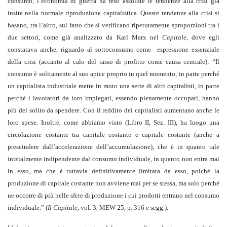
consumo, l’economia di guerra ha reso assolute le tendenze alla crisi già
insite nella normale riproduzione capitalistica. Queste tendenze alla crisi si
basano, tra l’altro, sul fatto che si verificano ripetutamente sproporzioni tra i
due settori, come già analizzato da Karl Marx nel
Capitale
, dove egli
constatava anche, riguardo al sottoconsumo come espressione essenziale
della crisi (accanto al calo del tasso di profitto come causa centrale): “Il
consumo è solitamente al suo apice proprio in quel momento, in parte perché
un capitalista industriale mette in moto una serie di altri capitalisti, in parte
perché i lavoratori da loro impiegati, essendo pienamente occupati, hanno
più del solito da spendere. Con il reddito dei capitalisti aumentano anche le
loro spese. Inoltre, come abbiamo visto (Libro II, Sez. III), ha luogo una
circolazione costante tra capitale costante e capitale costante (anche a
prescindere dall’accelerazione dell’accumulazione), che è in quanto tale
inizialmente indipendente dal consumo individuale, in quanto non entra mai
in esso, ma che è tuttavia definitivamente limitata da esso, poiché la
produzione di capitale costante non avviene mai per se stessa, ma solo perché
ne occorre di più nelle sfere di produzione i cui prodotti entrano nel consumo
individuale.” (
Il Capitale
, vol. 3, MEW 25, p. 316 e segg.).