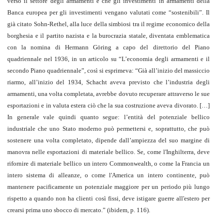
verso il settore degli armamenti e che gli investimenti in armamenti della
Banca europea per gli investimenti vengano valutati come “sostenibili”. Il
già citato Sohn-Rethel, alla luce della simbiosi tra il regime economico della
borghesia e il partito nazista e la burocrazia statale, diventata emblematica
con la nomina di Hermann Göring a capo del direttorio del Piano
quadriennale nel 1936, in un articolo su “L’economia degli armamenti e il
secondo Piano quadriennale”, così si esprimeva: “Già all’inizio del massiccio
riarmo, all’inizio del 1934, Schacht aveva previsto che l’industria degli
armamenti, una volta completata, avrebbe dovuto recuperare attraverso le sue
esportazioni e in valuta estera ciò che la sua costruzione aveva divorato. […]
In generale vale quindi quanto segue: l’entità del potenziale bellico
industriale che uno Stato moderno può permettersi e, soprattutto, che può
sostenere una volta completato, dipende dall’ampiezza del suo margine di
manovra nelle esportazioni di materiale bellico. Se, come l'Inghilterra, deve
rifornire di materiale bellico un intero Commonwealth, o come la Francia un
intero sistema di alleanze, o come l'America un intero continente, può
mantenere pacificamente un potenziale maggiore per un periodo più lungo
rispetto a quando non ha clienti così fissi, deve istigare guerre all'estero per
crearsi prima uno sbocco di mercato.” (ibidem, p. 116).