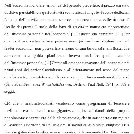
Nell’economia mondiale 'armonica' del periodo prebellico, il prezzo era stato
decisivo per stabilire a quale attività economica il singolo dovesse dedicarsi.
L’acqua dell’attività economica scorreva, per così dire, a valle in base al
livello dei prezzi. Il ruolo della forza di gravità in natura era rappresentato
dall’interesse personale nell’economia. […] Questo era cambiato. […] Per
quanto il nazionalsocialismo potesse aver già trasformato interiormente i
leader economici, non poteva fare a meno di una burocrazia ramificata, che
attraverso una guida pianificata doveva sostituire quella naturale
dell’interesse personale. […] Grazie all’omogeneizzazione dell’economia nei
primi anni del nazionalsocialismo e all’orientamento nel senso del piano
quadriennale, erano state create le premesse per la forma moderna di riarmo.”
(Samhaber,
Die neuen Wirtschaftsformen,
Berlino, Paul Neff, 1941, p. 189 e
segg.).
Ciò che i nazionalsocialisti vendevano come programma di benessere
nazionale era in realtà una gigantesca rapina ai danni della propria
popolazione e soprattutto della classe operaia, che fu sottoposta a un regime
di assoluta estorsione del plusvalore. Il socialista di sinistra emigrato Fritz
Sternberg descrisse la situazione economica nella sua analisi
Der Faschismus