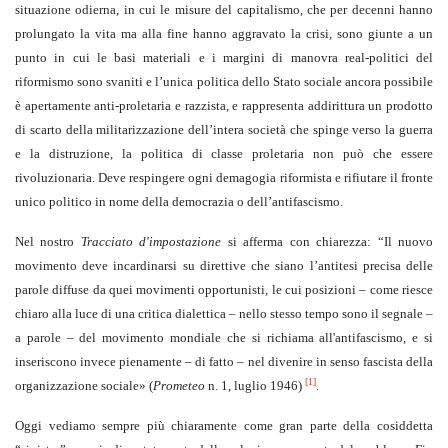
situazione odierna, in cui le misure del capitalismo, che per decenni hanno
prolungato la vita ma alla fine hanno aggravato la crisi, sono giunte a un
punto in cui le basi materiali e i margini di manovra real-politici del
riformismo sono svaniti e l’unica politica dello Stato sociale ancora possibile
è apertamente anti-proletaria e razzista, e rappresenta addirittura un prodotto
di scarto della militarizzazione dell’intera società che spinge verso la guerra
e la distruzione, la politica di classe proletaria non può che essere
rivoluzionaria. Deve respingere ogni demagogia riformista e rifiutare il fronte
unico politico in nome della democrazia o dell’antifascismo.
Nel nostro
Tracciato d'impostazione
si afferma con chiarezza: “Il nuovo
movimento deve incardinarsi su direttive che siano l’antitesi precisa delle
parole diffuse da quei movimenti opportunisti, le cui posizioni – come riesce
chiaro alla luce di una critica dialettica – nello stesso tempo sono il segnale –
a parole – del movimento mondiale che si richiama all'antifascismo, e si
inseriscono invece pienamente – di fatto – nel divenire in senso fascista della
[1]
organizzazione sociale» (
Prometeo
n. 1, luglio 1946)
.
Oggi vediamo sempre più chiaramente come gran parte della cosiddetta