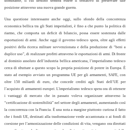
dominante, il cui destino sembra essere il tentativo di preservare tale
posizione attraverso una nuova grande guerra.
Una questione interessante anche oggi, sullo sfondo della concorrenza
economica bellica tra gli Stati imperialisti, è fino a che punto la politica di
riarmo, che comporta un deficit di bilancio, possa essere sostenuta dalle
esportazioni di armi. Anche oggi il governo tedesco spera, oltre agli effetti
positivi della ricerca militare sovvenzionata e della produzione di “beni a
duplice uso”, di realizzare profitti attraverso le esportazioni di armi. Di fronte
al dominio assoluto dell’industria bellica americana, l’imperialismo tedesco
cerca di sfruttare a questo scopo la propria posizione di potere in Europa. È
stato ad esempio avviato un programma UE per gli armamenti, SAFE, con
oltre 150 miliardi di euro, che concede crediti agli Stati dell’UE per
l’acquisto di armamenti europei. L'imperialismo tedesco spera ora di ottenere
i vantaggi di mercato che in passato voleva organizzare attraverso la
“certificazione di sostenibilità” nel settore degli armamenti, aumentando così
la concorrenza con la Francia. È una nota a margine piuttosto curiosa il fatto
che i fondi UE, destinati alla trasformazione verde accantonata o ai fondi di
coesione per l’armonizzazione delle condizioni di vita, vengano ora dirottati