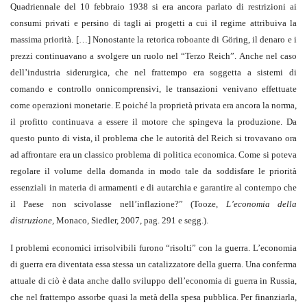
Quadriennale del 10 febbraio 1938 si era ancora parlato di restrizioni ai
consumi privati e persino di tagli ai progetti a cui il regime attribuiva la
massima priorità. […] Nonostante la retorica roboante di Göring, il denaro e i
prezzi continuavano a svolgere un ruolo nel “Terzo Reich”. Anche nel caso
dell’industria siderurgica, che nel frattempo era soggetta a sistemi di
comando e controllo onnicomprensivi, le transazioni venivano effettuate
come operazioni monetarie. E poiché la proprietà privata era ancora la norma,
il profitto continuava a essere il motore che spingeva la produzione. Da
questo punto di vista, il problema che le autorità del Reich si trovavano ora
ad affrontare era un classico problema di politica economica. Come si poteva
regolare il volume della domanda in modo tale da soddisfare le priorità
essenziali in materia di armamenti e di autarchia e garantire al contempo che
il Paese non scivolasse nell’inflazione?” (Tooze,
L’economia della
distruzione,
Monaco, Siedler, 2007, pag. 291 e segg.).
I problemi economici irrisolvibili furono “risolti” con la guerra. L’economia
di guerra era diventata essa stessa un catalizzatore della guerra. Una conferma
attuale di ciò è data anche dallo sviluppo dell’economia di guerra in Russia,
che nel frattempo assorbe quasi la metà della spesa pubblica. Per finanziarla,