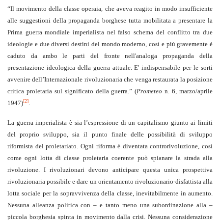
“Il movimento della classe operaia, che aveva reagito in modo insufficiente
alle suggestioni della propaganda borghese tutta mobilitata a presentare la
Prima guerra mondiale imperialista nel falso schema del conflitto tra due
ideologie e due diversi destini del mondo moderno, così e più gravemente è
caduto da ambo le parti del fronte nell'analoga propaganda della
presentazione ideologica della guerra attuale. E' indispensabile per le sorti
avvenire dell’Internazionale rivoluzionaria che venga restaurata la posizione
critica proletaria sul significato della guerra.” (
Prometeo
n. 6, marzo/aprile
[2]
1947)
.
La guerra imperialista è sia l’espressione di un capitalismo giunto ai limiti
del proprio sviluppo, sia il punto finale delle possibilità di sviluppo
riformista del proletariato. Ogni riforma è diventata controrivoluzione, così
come ogni lotta di classe proletaria coerente può spianare la strada alla
rivoluzione. I rivoluzionari devono anticipare questa unica prospettiva
rivoluzionaria possibile e dare un orientamento rivoluzionario-disfattista alla
lotta sociale per la sopravvivenza della classe, inevitabilmente in aumento.
Nessuna alleanza politica con – e tanto meno una subordinazione alla –
piccola borghesia spinta in movimento dalla crisi. Nessuna considerazione