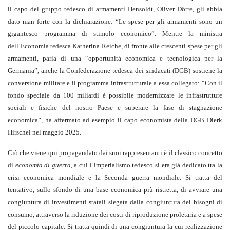
il capo del gruppo tedesco di armamenti Hensoldt, Oliver Dörre, gli abbia
dato man forte con la dichiarazione: “Le spese per gli armamenti sono un
gigantesco programma di stimolo economico”. Mentre la ministra
dell’Economia tedesca Katherina Reiche, di fronte alle crescenti spese per gli
armamenti, parla di una “opportunità economica e tecnologica per la
Germania”, anche la Confederazione tedesca dei sindacati (DGB) sostiene la
conversione militare e il programma infrastrutturale a essa collegato: “Con il
fondo speciale da 100 miliardi è possibile modernizzare le infrastrutture
sociali e fisiche del nostro Paese e superare la fase di stagnazione
economica”, ha affermato ad esempio il capo economista della DGB Dierk
Hirschel nel maggio 2025.
Ciò che viene qui propagandato dai suoi rappresentanti è il classico concetto
di
economia di guerra
, a cui l’imperialismo tedesco si era già dedicato tra la
crisi economica mondiale e la Seconda guerra mondiale. Si tratta del
tentativo, sullo sfondo di una base economica più ristretta, di avviare una
congiuntura di investimenti statali slegata dalla congiuntura dei bisogni di
consumo, attraverso la riduzione dei costi di riproduzione proletaria e a spese
del piccolo capitale. Si tratta quindi di una congiuntura la cui realizzazione