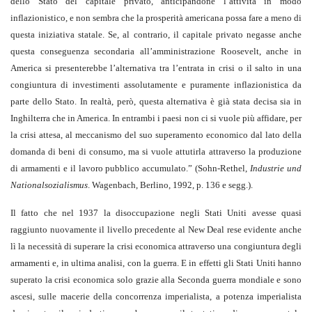
dello Stato del capitale privato, anticipandone l’attività in modo
inflazionistico, e non sembra che la prosperità americana possa fare a meno di
questa iniziativa statale. Se, al contrario, il capitale privato negasse anche
questa conseguenza secondaria all’amministrazione Roosevelt, anche in
America si presenterebbe l’alternativa tra l’entrata in crisi o il salto in una
congiuntura di investimenti assolutamente e puramente inflazionistica da
parte dello Stato. In realtà, però, questa alternativa è già stata decisa sia in
Inghilterra che in America. In entrambi i paesi non ci si vuole più affidare, per
la crisi attesa, al meccanismo del suo superamento economico dal lato della
domanda di beni di consumo, ma si vuole attutirla attraverso la produzione
di armamenti e il lavoro pubblico accumulato.” (Sohn-Rethel,
Industrie und
Nationalsozialismus
. Wagenbach, Berlino, 1992, p. 136 e segg.).
Il fatto che nel 1937 la disoccupazione negli Stati Uniti avesse quasi
raggiunto nuovamente il livello precedente al New Deal rese evidente anche
lì la necessità di superare la crisi economica attraverso una congiuntura degli
armamenti e, in ultima analisi, con la guerra. E in effetti gli Stati Uniti hanno
superato la crisi economica solo grazie alla Seconda guerra mondiale e sono
ascesi, sulle macerie della concorrenza imperialista, a potenza imperialista