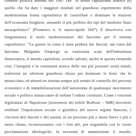
corrente politica affermò nel 1947 che “lo stesso capitalismo tedesco [è]
quello che ha dato i maggiori risultati nel grandioso esperimento della
modernissima forma capitalistica di controllare e dominare le reazioni
dell’economia borghese, attuando il più perfetto dei tipi del moderno Stato
monopolistico” (
Prometeo,
n. 6, marzo/aprile 1947). E descriveva con
lungimiranza il ruolo modernizzatore del fascismo per il sistema
capitalistico: “La guerra in corso è stata perduta dai fascisti, ma vinta dal
fascismo. Malgrado l'impiego su vastissima scala dell'imbonitura
democratica, il mondo capitalista, avendo salvato, anche in questa tremenda
crisi, l’integrità e la continuità storica delle sue più possenti unità statali,
realizzerà un ulteriore grandioso sforzo per dominare le forze che lo
minacciano, ed attuerà un sistema sempre più serrato di controllo dei processi
economici e di immobilizzazione dell’autonomia di qualunque movimento
sociale e politico minacciante di turbare l’ordine costituito. Come i vincitori
legittimisti di Napoleone [sostenitori dei nobili Borboni – NdR] dovettero
ereditare l'impalcatura sociale e giuridica del nuovo regime francese, i
vincitori deii fascisti e dei nazisti, in un processo più o meno breve e più o
meno chiaro, riconosceranno con i loro atti, pur negandola con le vuote
proclamazioni ideologiche, la necessità di amministrare il mondo,