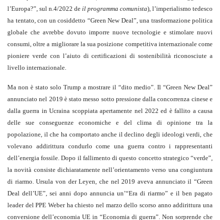
l’Europa?”, sul n.4/2022 de
il programma comunista
), l’imperialismo tedesco
ha tentato, con un cosiddetto “Green New Deal”, una trasformazione politica
globale che avrebbe dovuto imporre nuove tecnologie e stimolare nuovi
consumi, oltre a migliorare la sua posizione competitiva internazionale come
pioniere verde con l’aiuto di certificazioni di sostenibilità riconosciute a
livello internazionale.
Ma non è stato solo Trump a mostrare il “dito medio”. Il “Green New Deal”
annunciato nel 2019 è stato messo sotto pressione dalla concorrenza cinese e
dalla guerra in Ucraina scoppiata apertamente nel 2022 ed è fallito a causa
delle sue conseguenze economiche e del clima di opinione tra la
popolazione, il che ha comportato anche il declino degli ideologi verdi, che
volevano addirittura condurlo come una guerra contro i rappresentanti
dell’energia fossile. Dopo il fallimento di questo concetto strategico “verde”,
la novità consiste dichiaratamente nell’orientamento verso una congiuntura
di riarmo. Ursula von der Leyen, che nel 2019 aveva annunciato il “Green
Deal dell’UE”, sei anni dopo annuncia un’“Era di riarmo” e il ben pagato
leader del PPE Weber ha chiesto nel marzo dello scorso anno addirittura una
conversione dell’economia UE in “Economia di guerra”. Non sorprende che