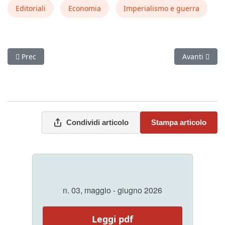
Editoriali
Economia
Imperialismo e guerra
Articolo precedente: Dalla Germania: L'attacco frontale alla c
Articolo succ
Prec
Avanti
Condividi articolo
Stampa articolo
n. 03, maggio - giugno 2026
Leggi pdf