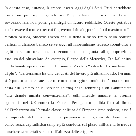
In questo caso, tuttavia, le tracce lascate oggi dagli Stati Uniti potrebbero
essere un po’ troppo grandi per l’imperialismo tedesco e un’Ucraina
sovvenzionata non potrà garantirgli un futuro redditizio. Questo potrebbe
anche essere il motivo per cui il governo federale, pur dando il massimo nella
retorica bellica, procede ancora con il freno a mano tirato nella politica
bellica. Il clamore bellico serve oggi all’imperialismo tedesco soprattutto a
legittimare un orientamento economico che punta all’appropriazione
assoluta del plusvalore. Ad esempio, il capo della Mercedes, Ola Källenius,
ha dichiarato apertamente nel febbraio 2026 che i “tedeschi devono lavorare
di più”: “La Germania ha uno dei costi del lavoro più alti al mondo. Per anni
si è potuto compensare questo con una maggiore produttività, ma ora non
basta più” (citato dalla
Berliner Zeitung
del 9 febbraio). Con l’annunciata
“più grande armata convenzionale”, egli intende imporre la propria
egemonia nell’UE contro la Francia. Per quanto pallida fino al limite
dell’imbarazzo sia l’attuale classe politica dell’imperialismo tedesco, essa è
consapevole della necessità di prepararsi alla guerra di fronte alla
concorrenza capitalistica sempre più condotta sul piano militare. E le nuove
maschere caratteriali saranno all’altezza delle esigenze.