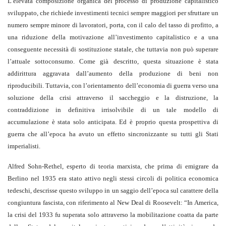
L’elevata composizione organica del processo di produzione capitalistico
sviluppato, che richiede investimenti tecnici sempre maggiori per sfruttare un
numero sempre minore di lavoratori, porta, con il calo del tasso di profitto, a
una riduzione della motivazione all’investimento capitalistico e a una
conseguente necessità di sostituzione statale, che tuttavia non può superare
l’attuale sottoconsumo. Come già descritto, questa situazione è stata
addirittura aggravata dall’aumento della produzione di beni non
riproducibili. Tuttavia, con l’orientamento dell’economia di guerra verso una
soluzione della crisi attraverso il saccheggio e la distruzione, la
contraddizione in definitiva irrisolvibile di un tale modello di
accumulazione è stata solo anticipata. Ed è proprio questa prospettiva di
guerra che all’epoca ha avuto un effetto sincronizzante su tutti gli Stati
imperialisti.
Alfred Sohn-Rethel, esperto di teoria marxista, che prima di emigrare da
Berlino nel 1935 era stato attivo negli stessi circoli di politica economica
tedeschi, descrisse questo sviluppo in un saggio dell’epoca sul carattere della
congiuntura fascista, con riferimento al New Deal di Roosevelt: “In America,
la crisi del 1933 fu superata solo attraverso la mobilitazione coatta da parte