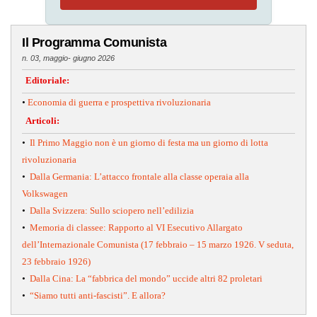
Il Programma Comunista
n. 03, maggio- giugno 2026
Editoriale:
•
Economia di guerra e prospettiva rivoluzionaria
Articoli:
•
Il Primo Maggio non è un giorno di festa ma un giorno di lotta
rivoluzionaria
•
Dalla Germania: L’attacco frontale alla classe operaia alla
Volkswagen
•
Dalla Svizzera: Sullo sciopero nell’edilizia
•
Memoria di classee: Rapporto al VI Esecutivo Allargato
dell’Internazionale Comunista (17 febbraio – 15 marzo 1926. V seduta,
23 febbraio 1926)
•
Dalla Cina: La “fabbrica del mondo” uccide altri 82 proletari
•
“Siamo tutti anti-fascisti”. E allora?