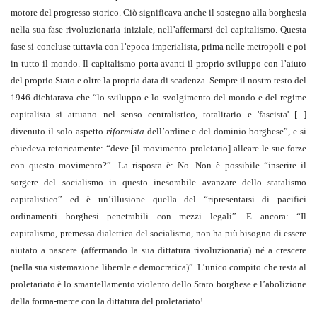
motore del progresso storico. Ciò significava anche il sostegno alla borghesia
nella sua fase rivoluzionaria iniziale, nell’affermarsi del capitalismo. Questa
fase si concluse tuttavia con l’epoca imperialista, prima nelle metropoli e poi
in tutto il mondo. Il capitalismo porta avanti il proprio sviluppo con l’aiuto
del proprio Stato e oltre la propria data di scadenza. Sempre il nostro testo del
1946 dichiarava che “lo sviluppo e lo svolgimento del mondo e del regime
capitalista si attuano nel senso centralistico, totalitario e 'fascista' [...]
divenuto il solo aspetto
riformista
dell’ordine e del dominio borghese”, e si
chiedeva retoricamente: “deve [il movimento proletario] alleare le sue forze
con questo movimento?”. La risposta è: No. Non è possibile “inserire il
sorgere del socialismo in questo inesorabile avanzare dello statalismo
capitalistico” ed è un’illusione quella del “ripresentarsi di pacifici
ordinamenti borghesi penetrabili con mezzi legali”. E ancora: “Il
capitalismo, premessa dialettica del socialismo, non ha più bisogno di essere
aiutato a nascere (affermando la sua dittatura rivoluzionaria) né a crescere
(nella sua sistemazione liberale e democratica)”. L’unico compito che resta al
proletariato è lo smantellamento violento dello Stato borghese e l’abolizione
della forma-merce con la dittatura del proletariato!