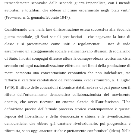
tremendamente sconvolto dalla seconda guerra imperialista, con i metodi
autoritari e totalitari, che ebbero il primo esperimento negli Stati vinti”
(
Prometeo
, n. 5, gennaio/febbraio 1947).
Considerando che, nella fase di ricostruzione estesa successiva alla Seconda
guerra mondiale, gli Stati sociali post-fascisti – che negavano la lotta di
classe e si presentavano come uniti e regolamentati – non di rado
assumevano un atteggiamento sociale e alimentavano illusioni di socialismo
di Stato, i nostri compagni difesero allora la consapevolezza teorica marxista
secondo cui ogni nazionalizzazione effettuata nei limiti della produzione di
merci comporta una concentrazione economica che non indebolisce, ma
rafforza il carattere capitalistico dell’economia. (vedi
Prometeo
, n. 1, luglio
1946). Il rifiuto delle concezioni riformiste statali andava di pari passo con il
rifiuto dell’orientamento democratico collaborazionista del movimento
operaio, che aveva ricevuto un enorme slancio dall’antifascismo. “Una
definizione precisa dell’attuale processo storico contemporaneo è questa:
l'epoca del liberalismo e della democrazia è chiusa e le rivendicazioni
democratiche, che ebbero già carattere rivoluzionario, poi progressista e
riformista, sono oggi anacronistiche e prettamente conformiste” (idem). Nella