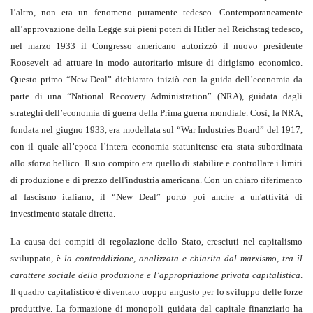
l’altro, non era un fenomeno puramente tedesco. Contemporaneamente
all’approvazione della Legge sui pieni poteri di Hitler nel Reichstag tedesco,
nel marzo 1933 il Congresso americano autorizzò il nuovo presidente
Roosevelt ad attuare in modo autoritario misure di dirigismo economico.
Questo primo “New Deal” dichiarato iniziò con la guida dell’economia da
parte di una “National Recovery Administration” (NRA), guidata dagli
strateghi dell’economia di guerra della Prima guerra mondiale. Così, la NRA,
fondata nel giugno 1933, era modellata sul “War Industries Board” del 1917,
con il quale all’epoca l’intera economia statunitense era stata subordinata
allo sforzo bellico. Il suo compito era quello di stabilire e controllare i limiti
di produzione e di prezzo dell'industria americana. Con un chiaro riferimento
al fascismo italiano, il “New Deal” portò poi anche a un'attività di
investimento statale diretta.
La causa dei compiti di regolazione dello Stato, cresciuti nel capitalismo
sviluppato, è
la contraddizione, analizzata e chiarita dal marxismo, tra il
carattere sociale della produzione e l’appropriazione privata capitalistica
.
Il quadro capitalistico è diventato troppo angusto per lo sviluppo delle forze
produttive. La formazione di monopoli guidata dal capitale finanziario ha