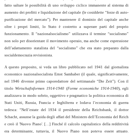
fatto saltare le possibilità di uno sviluppo ciclico immanente al sistema di
aumento dei profitti e liquidazione del capitale (le cosiddette “forze di auto-
purificazione del mercato”). Per mantenere il dominio del capitale anche
oltre i propri limiti, lo Stato è costretto a superare parti del proprio
funzionamento. Il “nazionalsocialismo” utilizzava il termine “socialismo”
non solo per disorientare il movimento operaio, ma anche come espressione
dell’adattamento statalista del “socialismo” che era stato preparato dalla
socialdemocrazia revisionista.
A questo proposito, si veda un libro pubblicato nel 1941 dal giornalista
economico nazionalsocialista Ernst Samhaber (il quale, significativamente,
nel 1946 divenne primo caporedattore del settimanale “Die Zeit”). Con il
titolo
Wirtschaftsformen 1914-1940
(
Forme economiche 1914-1940
), egli
analizzava in modo sobrio, oggettivo e pragmatico la politica economica di
Stati Uniti, Russia, Francia e Inghilterra e lodava l’economia di guerra
tedesca: “Nell’estate del 1934 il presidente della Reichsbank, il dottor
Schacht, assunse la guida degli affari del Ministero dell’Economia del Reich
e creò il 'Nuovo Piano'. […] Finché il calcolo capitalistico della redditività
era determinante, tuttavia, il Nuovo Piano non poteva essere attuato.