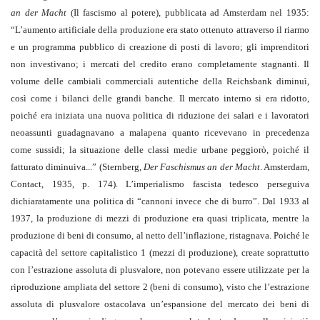
an der Macht
(Il fascismo al potere), pubblicata ad Amsterdam nel 1935:
“L’aumento artificiale della produzione era stato ottenuto attraverso il riarmo
e un programma pubblico di creazione di posti di lavoro; gli imprenditori
non investivano; i mercati del credito erano completamente stagnanti. Il
volume delle cambiali commerciali autentiche della Reichsbank diminuì,
così come i bilanci delle grandi banche. Il mercato interno si era ridotto,
poiché era iniziata una nuova politica di riduzione dei salari e i lavoratori
neoassunti guadagnavano a malapena quanto ricevevano in precedenza
come sussidi; la situazione delle classi medie urbane peggiorò, poiché il
fatturato diminuiva...” (Sternberg,
Der Faschismus an der Macht
. Amsterdam,
Contact, 1935, p. 174). L’imperialismo fascista tedesco perseguiva
dichiaratamente una politica di “cannoni invece che di burro”. Dal 1933 al
1937, la produzione di mezzi di produzione era quasi triplicata, mentre la
produzione di beni di consumo, al netto dell’inflazione, ristagnava. Poiché le
capacità del settore capitalistico 1 (mezzi di produzione), create soprattutto
con l’estrazione assoluta di plusvalore, non potevano essere utilizzate per la
riproduzione ampliata del settore 2 (beni di consumo), visto che l’estrazione
assoluta di plusvalore ostacolava un’espansione del mercato dei beni di