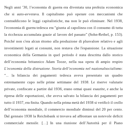
Negli anni ’30, l’economia di guerra era diventata una profezia economica
che si auto-avverava. Il capitalismo può operare con meccanismi che
contraddicono le leggi capitalistiche, ma non le può eliminare. Nel 1938,
l'economia di guerra tedesca era “giunta al capolinea con il consumo di tutta
la ricchezza accumulata grazie al lavoro del passato” (Sohn-Rethel, p. 153).
Poiché non c'era alcun ritorno alla produzione di plusvalore relativo e agli
investimenti legati ai consumi, non restava che l'espansione. La situazione
economica della Germania in quel periodo è stata descritta dallo storico
dell’economia britannico Adam Tooze, nella sua opera di ampio respiro
L’economia della distruzione. Storia dell’economia nel nazionalsocialismo
:
“... la bilancia dei pagamenti tedesca aveva presentato un quadro
estremamente cupo nelle prime settimane del 1938. Le riserve valutarie
private, confiscate a partire dal 1936, erano ormai quasi esaurite, e anche la
ripresa delle esportazioni, che aveva salvato la bilancia dei pagamenti per
tutto il 1937, era finita. Quando nella prima metà del 1938 si verificò il crollo
dell’economia mondiale, il commercio mondiale diminuì del 20 per cento.
Dal gennaio 1938 la Reichsbank si trovava ad affrontare un notevole deficit
commerciale mensile. […] In una riunione dell’Autorità per il Piano