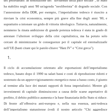
del proletariato. In sostituzione del “dividendo della pace sociale”, lo Stato
ha stabilito negli anni '80 un'agenda “neoliberista” di degrado sociale. Con
l’annessione della DDR, per esempio, l’imperialismo tedesco è riuscito a
rinviare la crisi economica, sempre più grave alla fine degli anni ’80, e
soprattutto a intonare un grido di vittoria ideologico. Tuttavia, naturalmente,
nemmeno la rinata ambizione di grande potenza tedesca è stata in grado di
arrestare l’ulteriore sviluppo della crisi capitalistica, ma ha potuto solo
cercare di minimizzarne le conseguenze per il capitale ed esternalizzarle
nell’UE (basti citare qui le parole-chiave “Harz IV” e “Crisi greca”).
Il ciclo di accumulazione orientato alle esportazioni dell’imperialismo
tedesco, basato dopo il 1990 su salari bassi e costi di riproduzione ridotti e
sostenuto da un approvvigionamento energetico russo a basso costo, è giunto
al termine alla luce dei mutati rapporti di forza imperialistici. Mentre gli
investimenti di capitale diminuiscono a causa delle scarse aspettative di
profitto, il debito pubblico aumenta e la base finanziaria dello Stato si riduce.
Di fronte all’offensiva anti-europea e, nella sua essenza, anti-tedesca
dell’imperialismo statunitense (vedi il nostro articolo “Chi aggredisce