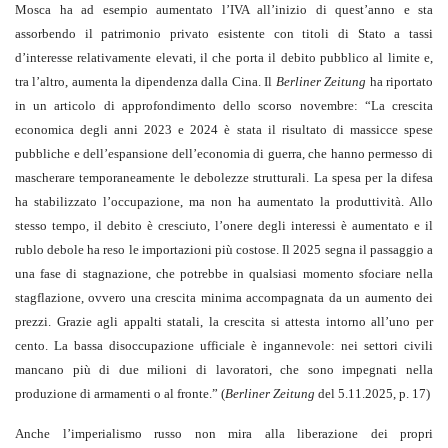
Mosca ha ad esempio aumentato l’IVA all’inizio di quest’anno e sta
assorbendo il patrimonio privato esistente con titoli di Stato a tassi
d’interesse relativamente elevati, il che porta il debito pubblico al limite e,
tra l’altro, aumenta la dipendenza dalla Cina. Il
Berliner Zeitung
ha riportato
in un articolo di approfondimento dello scorso novembre: “La crescita
economica degli anni 2023 e 2024 è stata il risultato di massicce spese
pubbliche e dell’espansione dell’economia di guerra, che hanno permesso di
mascherare temporaneamente le debolezze strutturali. La spesa per la difesa
ha stabilizzato l’occupazione, ma non ha aumentato la produttività. Allo
stesso tempo, il debito è cresciuto, l’onere degli interessi è aumentato e il
rublo debole ha reso le importazioni più costose. Il 2025 segna il passaggio a
una fase di stagnazione, che potrebbe in qualsiasi momento sfociare nella
stagflazione, ovvero una crescita minima accompagnata da un aumento dei
prezzi. Grazie agli appalti statali, la crescita si attesta intorno all’uno per
cento. La bassa disoccupazione ufficiale è ingannevole: nei settori civili
mancano più di due milioni di lavoratori, che sono impegnati nella
produzione di armamenti o al fronte.” (
Berliner Zeitung
del 5.11.2025, p. 17)
Anche l’imperialismo russo non mira alla liberazione dei propri