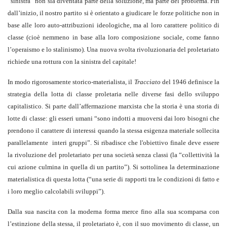
“sinistra” non sia diventata parte della soluzione, ma parte del problema. Fin
dall’inizio, il nostro partito si è orientato a giudicare le forze politiche non in
base alle loro auto-attribuzioni ideologiche, ma al loro carattere politico di
classe (cioè nemmeno in base alla loro composizione sociale, come fanno
l’operaismo e lo stalinismo). Una nuova svolta rivoluzionaria del proletariato
richiede una rottura con la sinistra del capitale!
In modo rigorosamente storico-materialista, il
Tracciato
del 1946 definisce la
strategia della lotta di classe proletaria nelle diverse fasi dello sviluppo
capitalistico. Si parte dall’affermazione marxista che la storia è una storia di
lotte di classe: gli esseri umani “sono indotti a muoversi dai loro bisogni che
prendono il carattere di interessi quando la stessa esigenza materiale sollecita
parallelamente interi gruppi”. Si ribadisce che l'obiettivo finale deve essere
la rivoluzione del proletariato per una società senza classi (la “collettività la
cui azione culmina in quella di un partito”). Si sottolinea la determinazione
materialistica di questa lotta (“una serie di rapporti tra le condizioni di fatto e
i loro meglio calcolabili sviluppi”).
Dalla sua nascita con la moderna forma merce fino alla sua scomparsa con
l’estinzione della stessa, il proletariato è, con il suo movimento di classe, un