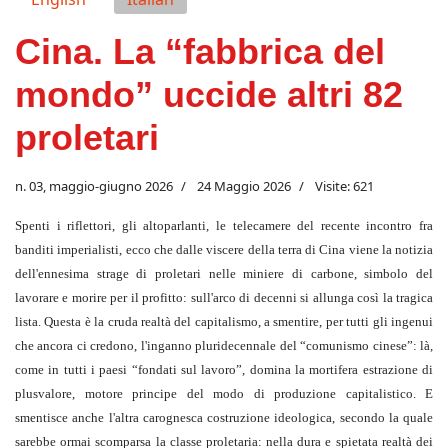
Cina. La “fabbrica del
mondo” uccide altri 82
proletari
n. 03, maggio-giugno 2026
24 Maggio 2026
Visite: 621
Spenti i riflettori, gli altoparlanti, le telecamere del recente incontro fra
banditi imperialisti, ecco che dalle viscere della terra di Cina viene la notizia
dell'ennesima strage di proletari nelle miniere di carbone, simbolo del
lavorare e morire per il profitto: sull'arco di decenni si allunga così la tragica
lista. Questa è la cruda realtà del capitalismo, a smentire, per tutti gli ingenui
che ancora ci credono, l'inganno pluridecennale del “comunismo cinese”: là,
come in tutti i paesi “fondati sul lavoro”, domina la mortifera estrazione di
plusvalore, motore principe del modo di produzione capitalistico. E
smentisce anche l'altra carognesca costruzione ideologica, secondo la quale
sarebbe ormai scomparsa la classe proletaria: nella dura e spietata realtà dei