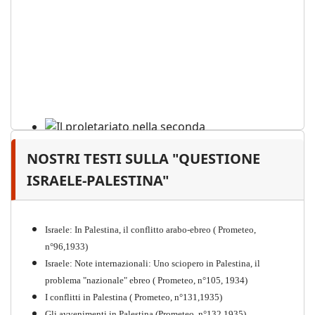
NOSTRI TESTI SULLA "QUESTIONE
Il proletariato nella seconda
guerra mondiale e nella
ISRAELE-PALESTINA"
"Resistenza" antifascista
PDF
Quaderno n°4 (nuova edizione 2021)
Israele: In Palestina, il conflitto arabo-ebreo ( Prometeo,
n°96,1933)
Israele: Note internazionali: Uno sciopero in Palestina, il
problema "nazionale" ebreo ( Prometeo, n°105, 1934)
I conflitti in Palestina ( Prometeo, n°131,1935)
Gli avvenimenti in Palestina (Prometeo, n°132,1935)