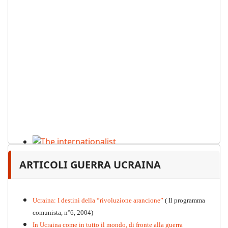
The internationalist
ARTICOLI GUERRA UCRAINA
PDF
n
.12
, 2026
Ucraina: I destini della “rivoluzione arancione”
( Il programma
comunista, n°6, 2004)
In Ucraina come in tutto il mondo, di fronte alla guerra