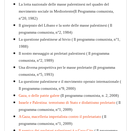
La lotta nazionale delle masse palerstinesi nel quadro del
movimento sociale in Medioriente(Il Programma comunista,
1917-2017 Ieri Oggi Domani
n°20, 1982)
Il ginepraio del Libano e la sorte delle masse palestinesi ( Il
Quaderno n°9
PDF
programma comunista, n°2, 1984)
La questione palestinese al bivio ( Il programma comunista, n°1,
1988)
Il nostro messaggio ai proletari palestinesi ( Il programma
comunista, n°2, 1989)
Una diversa prospettiva per le masse proletarie (Il programma
comunista, n°5, 1993)
La questione palestinese e il movimento operaio internazionale (
Il programma comunista, n°9, 2000)
Gaza, o delle patrie galere
(Il programma comunista, n. 2, 2008)
Israele e Palestina: terrorismo di Stato e disfattismo proletario
( Il
programma comunista, n°1, 2009)
A Gaza, macelleria imperialista contro il proletariato
( Il
programma comunista, n°1, 2009)
Il nemico dei proletari palestinesi è a Gaza City
( Il programma