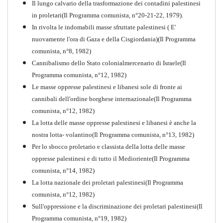
Il lungo calvario della trasformazione dei contadini palestinesi
in proletari(Il Programma comunista, n°20-21-22, 1979).
In rivolta le indomabili masse sfruttate palestinesi ( E'
nuovamente l'ora di Gaza e della Cisgiordania)(Il Programma
comunista, n°8, 1982)
Cannibalismo dello Stato colonialmercenario di Israele(Il
Perchè la Russia non era
Programma comunista, n°12, 1982)
comunista
Le masse oppresse palestinesi e libanesi sole di fronte ai
PDF
Quaderno n°10
cannibali dell'ordine borghese internazionale(Il Programma
comunista, n°12, 1982)
La lotta delle masse oppresse palestinesi e libanesi è anche la
nostra lotta- volantino(Il Programma comunista, n°13, 1982)
Per lo sbocco proletario e classista della lotta delle masse
oppresse palestinesi e di tutto il Medioriente(Il Programma
comunista, n°14, 1982)
La lotta nazionale dei proletari palestinesi(Il Programma
comunista, n°12, 1982)
Sull'oppressione e la discriminazione dei proletari palestinesi(Il
Programma comunista, n°19, 1982)