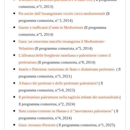
Per la difesa intransigente
comunista, n°1, 2013)
PDF
Per uscire dall’insanguinato vicolo cieco mediorientale
(Il
programma comunista, n° 5, 2014)
Guerre e trafficanti d’armi in Medioriente
(Il programma
comunista, n°5, 2014)
Gaza: un ennesimo macello insanguina il Medioriente-
Volantino
(Il programma comunista, n°5, 2014)
L’alleanza delle borghesie israeliana e palestinese contro il
proletariato
(Il programma comunista, n°6, 2014)
Israele e Palestina: terrorismo di Stato e disfattismo proletario
( Il
programma comunista, n°3, 2021)
A fianco dei proletari e delle proletarie palestinesi!
( Il
programma comunista, n°5-6, 2023)
Il proletariato palestinese nella tagliola infame dei nazionalismi
(
Il programma comunista, n°2, 2024)
Note contro-corrente su Hamas e il “movimento palestinese”
( Il
programma comunista, n°4, 2024)
Gaza: nessuna illusione
( Il programma comunista, n°1, 2025)