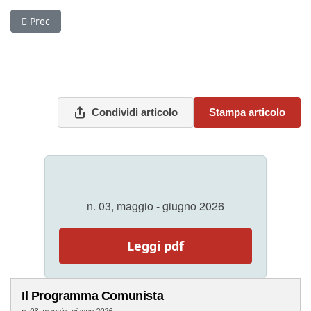
Articolo precedente: Economia di guerra e prospettiva rivoluz
Prec
Condividi articolo
Stampa articolo
n. 03, maggio - giugno 2026
Leggi pdf
Il Programma Comunista