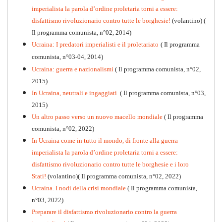
imperialista la parola d’ordine proletaria torni a essere:
disfattismo rivoluzionario contro tutte le borghesie!
(volantino)
(
Il programma comunista, n°02, 2014)
Ucraina: I predatori imperialisti e il proletariato
( Il programma
comunista, n°03-04, 2014)
Ucraina: guerra e nazionalismi
( Il programma comunista, n°02,
2015)
In Ucraina, neutrali e ingaggiati
( Il programma comunista, n°03,
2015)
Un altro passo verso un nuovo macello mondiale
( Il programma
Kommunistisches Programm
comunista, n°02, 2022)
PDF
n°10 - 2026
In Ucraina come in tutto il mondo, di fronte alla guerra
imperialista la parola d’ordine proletaria torni a essere:
disfattismo rivoluzionario contro tutte le borghesie e i loro
Stati!
(volantino)( Il programma comunista, n°02, 2022)
Ucraina. I nodi della crisi mondiale
( Il programma comunista,
n°03, 2022)
Preparare il disfattismo rivoluzionario contro la guerra