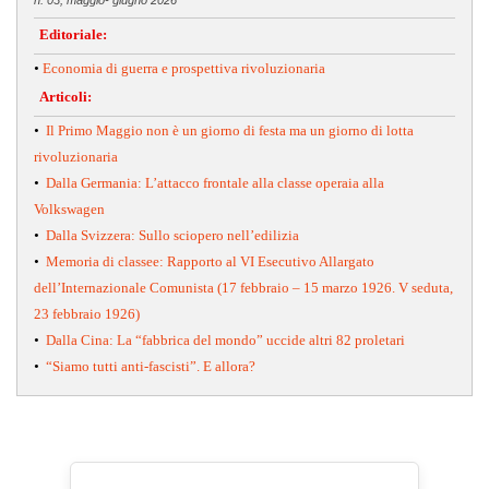
n. 03, maggio- giugno 2026
Editoriale:
•
Economia di guerra e prospettiva rivoluzionaria
Articoli:
•
Il Primo Maggio non è un giorno di festa ma un giorno di lotta
rivoluzionaria
•
Dalla Germania: L’attacco frontale alla classe operaia alla
Volkswagen
•
Dalla Svizzera: Sullo sciopero nell’edilizia
•
Memoria di classee: Rapporto al VI Esecutivo Allargato
dell’Internazionale Comunista (17 febbraio – 15 marzo 1926. V seduta,
23 febbraio 1926)
•
Dalla Cina: La “fabbrica del mondo” uccide altri 82 proletari
•
“Siamo tutti anti-fascisti”. E allora?