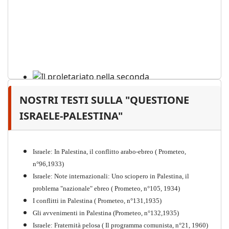
NOSTRI TESTI SULLA "QUESTIONE
Il proletariato nella seconda
guerra mondiale e nella
ISRAELE-PALESTINA"
"Resistenza" antifascista
PDF
Quaderno n°4 (nuova edizione 2021)
Israele: In Palestina, il conflitto arabo-ebreo ( Prometeo,
n°96,1933)
Israele: Note internazionali: Uno sciopero in Palestina, il
problema "nazionale" ebreo ( Prometeo, n°105, 1934)
I conflitti in Palestina ( Prometeo, n°131,1935)
Gli avvenimenti in Palestina (Prometeo, n°132,1935)
Israele: Fraternità pelosa ( Il programma comunista, n°21, 1960)