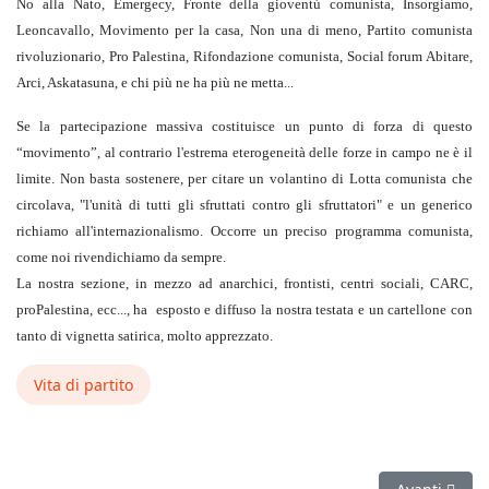
No alla Nato, Emergecy, Fronte della gioventù comunista, Insorgiamo,
Leoncavallo, Movimento per la casa, Non una di meno, Partito comunista
rivoluzionario, Pro Palestina, Rifondazione comunista, Social forum Abitare,
Arci, Askatasuna, e chi più ne ha più ne metta...
Se la partecipazione massiva costituisce un punto di forza di questo
“movimento”, al contrario l'estrema eterogeneità delle forze in campo ne è il
limite. Non basta sostenere, per citare un volantino di Lotta comunista che
circolava, "l'unità di tutti gli sfruttati contro gli sfruttatori" e un generico
richiamo all'internazionalismo. Occorre un preciso programma comunista,
come noi rivendichiamo da sempre.
La nostra sezione, in mezzo ad anarchici, frontisti, centri sociali, CARC,
proPalestina, ecc..., ha esposto e diffuso la nostra testata e un cartellone con
tanto di vignetta satirica, molto apprezzato.
Vita di partito
Articolo succ