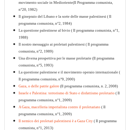
movimento sociale in Medioriente(Il Programma comunista,
1917-2017 Ieri Oggi Domani
n°20, 1982)
Il ginepraio del Libano e la sorte delle masse palestinesi ( Il
Quaderno n°9
PDF
programma comunista, n°2, 1984)
La questione palestinese al bivio ( Il programma comunista, n°1,
1988)
Il nostro messaggio ai proletari palestinesi ( Il programma
comunista, n°2, 1989)
Una diversa prospettiva per le masse proletarie (Il programma
comunista, n°5, 1993)
La questione palestinese e il movimento operaio internazionale (
Il programma comunista, n°9, 2000)
Gaza, o delle patrie galere
(Il programma comunista, n. 2, 2008)
Israele e Palestina: terrorismo di Stato e disfattismo proletario
( Il
programma comunista, n°1, 2009)
A Gaza, macelleria imperialista contro il proletariato
( Il
programma comunista, n°1, 2009)
Il nemico dei proletari palestinesi è a Gaza City
( Il programma
Per la difesa intransigente
comunista, n°1, 2013)