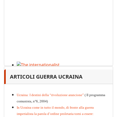
The internationalist
ARTICOLI GUERRA UCRAINA
PDF
n
.12
, 2026
Ucraina: I destini della “rivoluzione arancione”
( Il programma
comunista, n°6, 2004)
In Ucraina come in tutto il mondo, di fronte alla guerra
imperialista la parola d’ordine proletaria torni a essere: