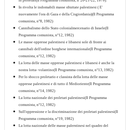
in proletari(Il Programma comunista, n°20-21-22, 1979).
In rivolta le indomabili masse sfruttate palestinesi ( E'
nuovamente l'ora di Gaza e della Cisgiordania)(Il Programma
comunista, n°8, 1982)
Cannibalismo dello Stato colonialmercenario di Israele(Il
Perchè la Russia non era
Programma comunista, n°12, 1982)
comunista
Le masse oppresse palestinesi e libanesi sole di fronte ai
PDF
Quaderno n°10
cannibali dell'ordine borghese internazionale(Il Programma
comunista, n°12, 1982)
La lotta delle masse oppresse palestinesi e libanesi è anche la
nostra lotta- volantino(Il Programma comunista, n°13, 1982)
Per lo sbocco proletario e classista della lotta delle masse
oppresse palestinesi e di tutto il Medioriente(Il Programma
comunista, n°14, 1982)
La lotta nazionale dei proletari palestinesi(Il Programma
comunista, n°12, 1982)
Sull'oppressione e la discriminazione dei proletari palestinesi(Il
Programma comunista, n°19, 1982)
La lotta nazionale delle masse palerstinesi nel quadro del