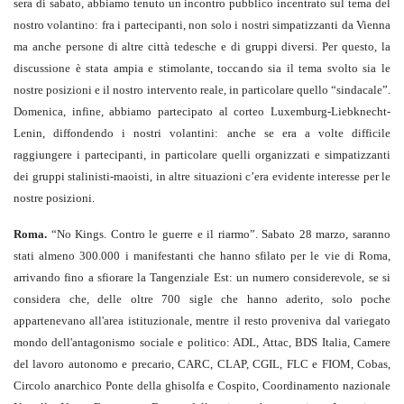
sera di sabato, abbiamo tenuto un incontro pubblico incentrato sul tema del
nostro volantino: fra i partecipanti, non solo i nostri simpatizzanti da Vienna
ma anche persone di altre città tedesche e di gruppi diversi. Per questo, la
discussione è stata ampia e stimolante, toccando sia il tema svolto sia le
nostre posizioni e il nostro intervento reale, in particolare quello “sindacale”.
Domenica, infine, abbiamo partecipato al corteo Luxemburg-Liebknecht-
Lenin, diffondendo i nostri volantini: anche se era a volte difficile
raggiungere i partecipanti, in particolare quelli organizzati e simpatizzanti
dei gruppi stalinisti-maoisti, in altre situazioni c’era evidente interesse per le
nostre posizioni.
Roma.
“No Kings. Contro le guerre e il riarmo”. Sabato 28 marzo, saranno
stati almeno 300.000 i manifestanti che hanno sfilato per le vie di Roma,
arrivando fino a sfiorare la Tangenziale Est: un numero considerevole, se si
considera che, delle oltre 700 sigle che hanno aderito, solo poche
appartenevano all'area istituzionale, mentre il resto proveniva dal variegato
mondo dell'antagonismo sociale e politico: ADL, Attac, BDS Italia, Camere
del lavoro autonomo e precario, CARC, CLAP, CGIL, FLC e FIOM, Cobas,
Circolo anarchico Ponte della ghisolfa e Cospito, Coordinamento nazionale