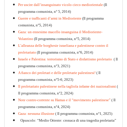
PDF
Per uscire dall’insanguinato vicolo cieco mediorientale
(Il
programma comunista, n° 5, 2014)
Guerre e trafficanti d’armi in Medioriente
(Il programma
comunista, n°5, 2014)
Gaza: un ennesimo macello insanguina il Medioriente-
Volantino
(Il programma comunista, n°5, 2014)
L’alleanza delle borghesie israeliana e palestinese contro il
proletariato
(Il programma comunista, n°6, 2014)
Israele e Palestina: terrorismo di Stato e disfattismo proletario
( Il
programma comunista, n°3, 2021)
A fianco dei proletari e delle proletarie palestinesi!
( Il
programma comunista, n°5-6, 2023)
Il proletariato palestinese nella tagliola infame dei nazionalismi
(
Il programma comunista, n°2, 2024)
Note contro-corrente su Hamas e il “movimento palestinese”
( Il
programma comunista, n°4, 2024)
Gaza: nessuna illusione
( Il programma comunista, n°1, 2025)
Opuscolo: “Medio Oriente: cronaca di una tragedia proletaria”