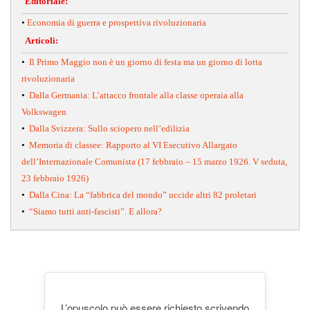
Editoriale:
•
Economia di guerra e prospettiva rivoluzionaria
Articoli:
•
Il Primo Maggio non è un giorno di festa ma un giorno di lotta
rivoluzionaria
•
Dalla Germania: L’attacco frontale alla classe operaia alla
Volkswagen
•
Dalla Svizzera: Sullo sciopero nell’edilizia
•
Memoria di classee: Rapporto al VI Esecutivo Allargato
dell’Internazionale Comunista (17 febbraio – 15 marzo 1926. V seduta,
23 febbraio 1926)
•
Dalla Cina: La “fabbrica del mondo” uccide altri 82 proletari
•
“Siamo tutti anti-fascisti”. E allora?
L’opuscolo può essere richiesto scrivendo