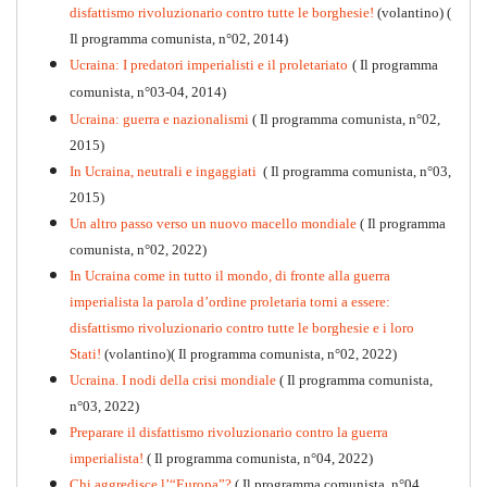
disfattismo rivoluzionario contro tutte le borghesie!
(volantino)
(
Il programma comunista, n°02, 2014)
Ucraina: I predatori imperialisti e il proletariato
( Il programma
comunista, n°03-04, 2014)
Ucraina: guerra e nazionalismi
( Il programma comunista, n°02,
2015)
In Ucraina, neutrali e ingaggiati
( Il programma comunista, n°03,
2015)
Un altro passo verso un nuovo macello mondiale
( Il programma
Kommunistisches Programm
comunista, n°02, 2022)
PDF
n°10 - 2026
In Ucraina come in tutto il mondo, di fronte alla guerra
imperialista la parola d’ordine proletaria torni a essere:
disfattismo rivoluzionario contro tutte le borghesie e i loro
Stati!
(volantino)( Il programma comunista, n°02, 2022)
Ucraina. I nodi della crisi mondiale
( Il programma comunista,
n°03, 2022)
Preparare il disfattismo rivoluzionario contro la guerra
imperialista!
( Il programma comunista, n°04, 2022)
Chi aggredisce l’“Europa”?
( Il programma comunista, n°04,