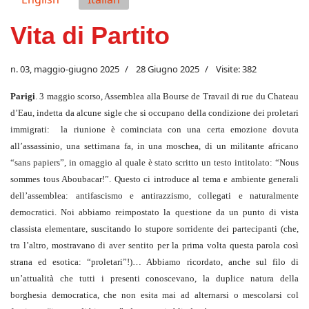
Vita di Partito
n. 03, maggio-giugno 2025
28 Giugno 2025
Visite: 382
Parigi
. 3 maggio scorso, Assemblea alla Bourse de Travail di rue du Chateau
d’Eau, indetta da alcune sigle che si occupano della condizione dei proletari
immigrati: la riunione è cominciata con una certa emozione dovuta
all’assassinio, una settimana fa, in una moschea, di un militante africano
“sans papiers”, in omaggio al quale è stato scritto un testo intitolato: “Nous
sommes tous Aboubacar!”. Questo ci introduce al tema e ambiente generali
dell’assemblea: antifascismo e antirazzismo, collegati e naturalmente
democratici. Noi abbiamo reimpostato la questione da un punto di vista
classista elementare, suscitando lo stupore sorridente dei partecipanti (che,
tra l’altro, mostravano di aver sentito per la prima volta questa parola così
strana ed esotica: “proletari”!)… Abbiamo ricordato, anche sul filo di
un’attualità che tutti i presenti conoscevano, la duplice natura della
borghesia democratica, che non esita mai ad alternarsi o mescolarsi col