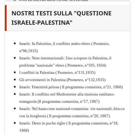
NOSTRI TESTI SULLA "QUESTIONE
Il proletariato nella seconda
guerra mondiale e nella
ISRAELE-PALESTINA"
"Resistenza" antifascista
PDF
Quaderno n°4 (nuova edizione 2021)
Israele: In Palestina, il conflitto arabo-ebreo ( Prometeo,
n°96,1933)
Israele: Note internazionali: Uno sciopero in Palestina, il
problema "nazionale" ebreo ( Prometeo, n°105, 1934)
I conflitti in Palestina ( Prometeo, n°131,1935)
Gli avvenimenti in Palestina (Prometeo, n°132,1935)
Israele: Fraternità pelosa ( Il programma comunista, n°21, 1960)
Israele: Il conflitto nel Medioriente alla riunione emiliano-
romagnola (Il programma comunista, n°17, 1967)
Israele: Nel baraccone nazional-comunista: vie nazionali, blocco
con la borghesia ( Il programma comunista, n°20, 1967)
Israele: Detto in poche righe ( Il programma comunista, n°18,
1968)
Storia della Sinistra