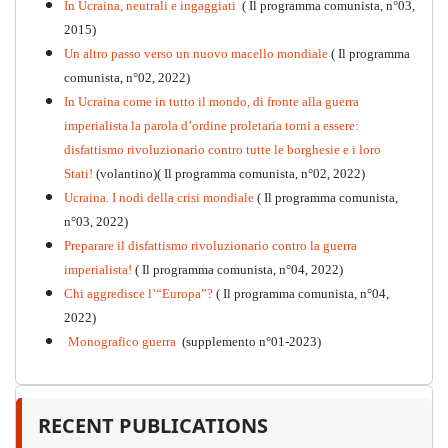
In Ucraina, neutrali e ingaggiati
( Il programma comunista, n°03,
2015)
Un altro passo verso un nuovo macello mondiale
( Il programma
Kommunistisches Programm
comunista, n°02, 2022)
PDF
n°10 - 2026
In Ucraina come in tutto il mondo, di fronte alla guerra
imperialista la parola d’ordine proletaria torni a essere:
disfattismo rivoluzionario contro tutte le borghesie e i loro
Stati!
(volantino)( Il programma comunista, n°02, 2022)
Ucraina. I nodi della crisi mondiale
( Il programma comunista,
n°03, 2022)
Preparare il disfattismo rivoluzionario contro la guerra
imperialista!
( Il programma comunista, n°04, 2022)
Chi aggredisce l’“Europa”?
( Il programma comunista, n°04,
2022)
Monografico guerra
(supplemento n°01-2023)
RECENT PUBLICATIONS