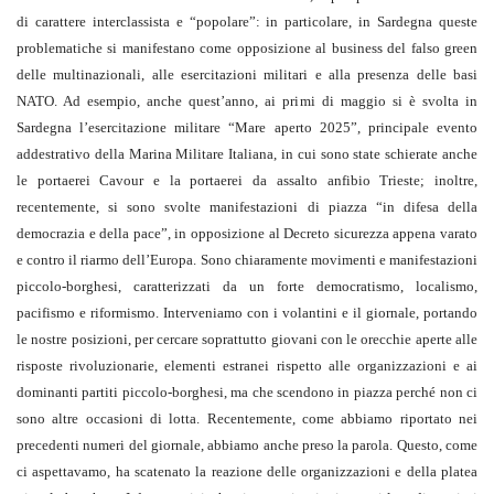
di carattere interclassista e “popolare”: in particolare, in Sardegna queste
problematiche si manifestano come opposizione al business del falso green
delle multinazionali, alle esercitazioni militari e alla presenza delle basi
NATO. Ad esempio, anche quest’anno, ai primi di maggio si è svolta in
Sardegna l’esercitazione militare “Mare aperto 2025”, principale evento
addestrativo della Marina Militare Italiana, in cui sono state schierate anche
le portaerei Cavour e la portaerei da assalto anfibio Trieste; inoltre,
recentemente, si sono svolte manifestazioni di piazza “in difesa della
democrazia e della pace”, in opposizione al Decreto sicurezza appena varato
e contro il riarmo dell’Europa. Sono chiaramente movimenti e manifestazioni
piccolo-borghesi, caratterizzati da un forte democratismo, localismo,
pacifismo e riformismo. Interveniamo con i volantini e il giornale, portando
le nostre posizioni, per cercare soprattutto giovani con le orecchie aperte alle
risposte rivoluzionarie, elementi estranei rispetto alle organizzazioni e ai
dominanti partiti piccolo-borghesi, ma che scendono in piazza perché non ci
sono altre occasioni di lotta. Recentemente, come abbiamo riportato nei
precedenti numeri del giornale, abbiamo anche preso la parola. Questo, come
ci aspettavamo, ha scatenato la reazione delle organizzazioni e della platea