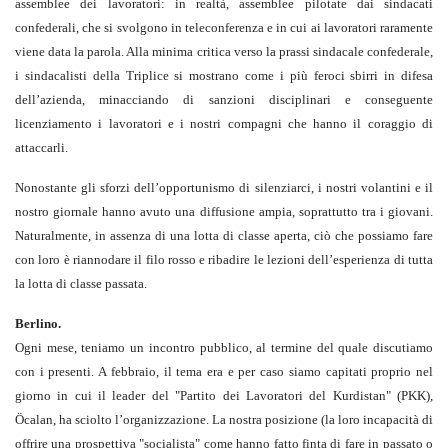
assemblee dei lavoratori: in realtà, assemblee pilotate dai sindacati
confederali, che si svolgono in teleconferenza e in cui ai lavoratori raramente
viene data la parola. Alla minima critica verso la prassi sindacale confederale,
i sindacalisti della Triplice si mostrano come i più feroci sbirri in difesa
dell’azienda, minacciando di sanzioni disciplinari e conseguente
licenziamento i lavoratori e i nostri compagni che hanno il coraggio di
attaccarli.
Nonostante gli sforzi dell’opportunismo di silenziarci, i nostri volantini e il
nostro giornale hanno avuto una diffusione ampia, soprattutto tra i giovani.
Naturalmente, in assenza di una lotta di classe aperta, ciò che possiamo fare
con loro è riannodare il filo rosso e ribadire le lezioni dell’esperienza di tutta
la lotta di classe passata.
Berlino.
Ogni mese, teniamo un incontro pubblico, al termine del quale discutiamo
con i presenti. A febbraio, il tema era e per caso siamo capitati proprio nel
giorno in cui il leader del "Partito dei Lavoratori del Kurdistan" (PKK),
Öcalan, ha sciolto l’organizzazione. La nostra posizione (la loro incapacità di
offrire una prospettiva "socialista" come hanno fatto finta di fare in passato o