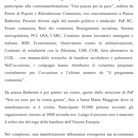
partecipato alla contromanifestazione “Una piazza per la pace”, indetta da
Potere al Popolo e Rifondazione Comunista, con concentramento a Piazza
Barberini. Presenti diverse sigle del mondo politico e sindacale: PaP, RC,
Fronte comunista, Rete dei comunisti, Risorgimento socialista, Sinistra
anticapitalista, PCI, OSA, CARC, Comitato donne lavoratrici immigrate e
italiane, BDS, Ecoresistenze, Osservatorio contro la militarizzazione,
Comitato di solidarietà con la Palestina, USB, CUB, Area alternativa in
CGIL… con immancabile sventolio di bandiere arcobaleno e palestinesi.
Nell’occasione, i compagni hanno distribuito il volantino preparato
centralmente per l’occasione e l’ultimo numero de “il programma
comunista”.
Da piazza Barberini è poi partito un corteo, aperto dallo striscione di PaP
“Non un euro per la vostra guerra”, fino a Santa Maria Maggiore dove la
manifestazione si è sciolta. Partecipanti 10.000 persone secondo gli
organizzatori, intorno ai 5000 secondo noi. Lungo il percorso non è mancato
il solito rito del rogo delle bandiere dell’Unione Europea.
Nel complesso, una manifestazione abbastanza eterogenea ma accomunata