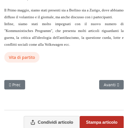
Il Primo maggio, siamo stati presenti sia a Berlino sia a Zurigo, dove abbiamo
diffuso il volantino e il giornale, ma anche discusso con i partecipanti.
Infine, siamo stati molto impegnati con il nuovo numero di
"Kommunistisches Programm", che presenta molti articoli riguardanti la
guerra, la critica all'ideologia dell'antifascismo, la questione curda, lotte e
conflitti sociali come alla Volkswagen ecc.
Vita di partito
Articolo precedente: La dottrina dell'energumeno (1949)
Articolo suc
Prec
Avanti
Condividi articolo
Stampa articolo