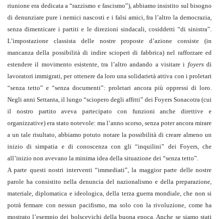
riunione era dedicata a “razzismo e fascismo”), abbiamo insistito sul bisogno
di denunziare pure i nemici nascosti e i falsi amici, fra l’altro la democrazia,
senza dimenticare i partiti e le direzioni sindacali, cosiddetti “di sinistra”.
L’impostazione classista delle nostre proposte d’azione consiste (in
mancanza della possibilità di indire scioperi di fabbrica) nel rafforzare ed
estendere il movimento esistente, tra l’altro andando a visitare i
foyers
di
lavoratori immigrati, per ottenere da loro una solidarietà attiva con i proletari
“senza tetto” e “senza documenti”: proletari ancora più oppressi di loro.
Negli anni Settanta, il lungo “sciopero degli affitti” dei Foyers Sonacotra (cui
il nostro partito aveva partecipato con funzioni anche direttive e
organizzative) era stato notevole: ma l’anno scorso, senza poter ancora mirare
a un tale risultato, abbiamo potuto notare la possibilità di creare almeno un
inizio di simpatia e di conoscenza con gli “inquilini” dei Foyers, che
all’inizio non avevano la minima idea della situazione dei “senza tetto”.
A parte questi nostri interventi “immediati”, la maggior parte delle nostre
parole ha consistito nella denuncia del nazionalismo e della preparazione,
materiale, diplomatica e ideologica, della terza guerra mondiale, che non si
potrà fermare con nessun pacifismo, ma solo con la rivoluzione, come ha
mostrato l’esempio dei bolscevichi della buona epoca. Anche se siamo stati