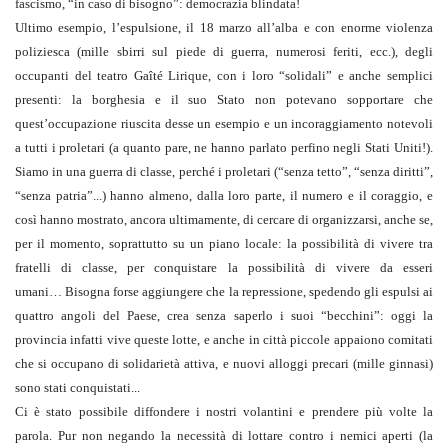
fascismo, “in caso di bisogno”: democrazia blindata!
Ultimo esempio, l’espulsione, il 18 marzo all’alba e con enorme violenza
poliziesca (mille sbirri sul piede di guerra, numerosi feriti, ecc.), degli
occupanti del teatro Gaîté Lirique, con i loro “solidali” e anche semplici
presenti: la borghesia e il suo Stato non potevano sopportare che
quest’occupazione riuscita desse un esempio e un incoraggiamento notevoli
a tutti i proletari (a quanto pare, ne hanno parlato perfino negli Stati Uniti!).
Siamo in una guerra di classe, perché i proletari (“senza tetto”, “senza diritti”,
“senza patria”...) hanno almeno, dalla loro parte, il numero e il coraggio, e
così hanno mostrato, ancora ultimamente, di cercare di organizzarsi, anche se,
per il momento, soprattutto su un piano locale: la possibilità di vivere tra
fratelli di classe, per conquistare la possibilità di vivere da esseri
umani… Bisogna forse aggiungere che la repressione, spedendo gli espulsi ai
quattro angoli del Paese, crea senza saperlo i suoi “becchini”: oggi la
provincia infatti vive queste lotte, e anche in città piccole appaiono comitati
che si occupano di solidarietà attiva, e nuovi alloggi precari (mille ginnasi)
sono stati conquistati...
Ci è stato possibile diffondere i nostri volantini e prendere più volte la
parola. Pur non negando la necessità di lottare contro i nemici aperti (la