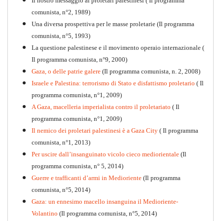
Il nostro messaggio ai proletari palestinesi ( Il programma
comunista, n°2, 1989)
Una diversa prospettiva per le masse proletarie (Il programma
comunista, n°5, 1993)
La questione palestinese e il movimento operaio internazionale (
Il programma comunista, n°9, 2000)
Gaza, o delle patrie galere
(Il programma comunista, n. 2, 2008)
Israele e Palestina: terrorismo di Stato e disfattismo proletario
( Il
programma comunista, n°1, 2009)
A Gaza, macelleria imperialista contro il proletariato
( Il
programma comunista, n°1, 2009)
Il nemico dei proletari palestinesi è a Gaza City
( Il programma
Per la difesa intransigente
comunista, n°1, 2013)
PDF
Per uscire dall’insanguinato vicolo cieco mediorientale
(Il
programma comunista, n° 5, 2014)
Guerre e trafficanti d’armi in Medioriente
(Il programma
comunista, n°5, 2014)
Gaza: un ennesimo macello insanguina il Medioriente-
Volantino
(Il programma comunista, n°5, 2014)