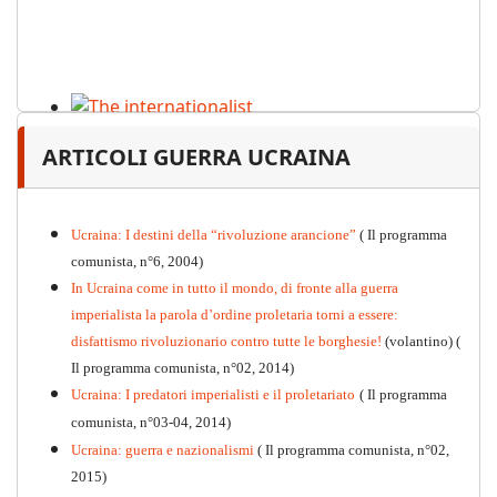
The internationalist
ARTICOLI GUERRA UCRAINA
PDF
n
.12
, 2026
Ucraina: I destini della “rivoluzione arancione”
( Il programma
comunista, n°6, 2004)
In Ucraina come in tutto il mondo, di fronte alla guerra
imperialista la parola d’ordine proletaria torni a essere:
disfattismo rivoluzionario contro tutte le borghesie!
(volantino)
(
Il programma comunista, n°02, 2014)
Ucraina: I predatori imperialisti e il proletariato
( Il programma
comunista, n°03-04, 2014)
Ucraina: guerra e nazionalismi
( Il programma comunista, n°02,
2015)