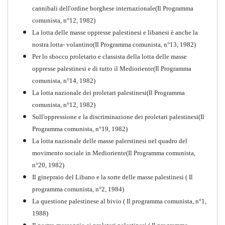
PDF
Quaderno n°10
cannibali dell'ordine borghese internazionale(Il Programma
comunista, n°12, 1982)
La lotta delle masse oppresse palestinesi e libanesi è anche la
nostra lotta- volantino(Il Programma comunista, n°13, 1982)
Per lo sbocco proletario e classista della lotta delle masse
oppresse palestinesi e di tutto il Medioriente(Il Programma
comunista, n°14, 1982)
La lotta nazionale dei proletari palestinesi(Il Programma
comunista, n°12, 1982)
Sull'oppressione e la discriminazione dei proletari palestinesi(Il
Programma comunista, n°19, 1982)
La lotta nazionale delle masse palerstinesi nel quadro del
movimento sociale in Medioriente(Il Programma comunista,
1917-2017 Ieri Oggi Domani
n°20, 1982)
Il ginepraio del Libano e la sorte delle masse palestinesi ( Il
Quaderno n°9
PDF
programma comunista, n°2, 1984)
La questione palestinese al bivio ( Il programma comunista, n°1,
1988)