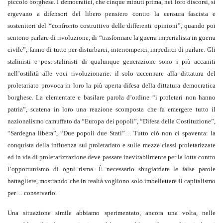
piccolo borghese. I democratici, che cinque minuti prima, nei loro discorsi, si
ergevano a difensori del libero pensiero contro la censura fascista e
sostenitori del “confronto costruttivo delle differenti opinioni”, quando poi
sentono parlare di rivoluzione, di “trasformare la guerra imperialista in guerra
civile”, fanno di tutto per disturbarci, interromperci, impedirci di parlare. Gli
stalinisti e post-stalinisti di qualunque generazione sono i più accaniti
nell’ostilità alle voci rivoluzionarie: il solo accennare alla dittatura del
proletariato provoca in loro la più aperta difesa della dittatura democratica
borghese. La elementare e basilare parola d’ordine “i proletari non hanno
patria”, scatena in loro una reazione scomposta che fa emergere tutto il
nazionalismo camuffato da “Europa dei popoli”, “Difesa della Costituzione”,
“Sardegna libera”, “Due popoli due Stati”… Tutto ciò non ci spaventa: la
conquista della influenza sul proletariato e sulle mezze classi proletarizzate
ed in via di proletarizzazione deve passare inevitabilmente per la lotta contro
l’opportunismo di ogni risma. È necessario sbugiardare le false parole
battagliere, mostrando che in realtà vogliono solo imbellettare il capitalismo
per… conservarlo.
Una situazione simile abbiamo sperimentato, ancora una volta, nelle