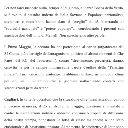
Per non farci mancare nulla, sempre quel giorno, a Piazza Bocca della Verità,
si è svolto il presidio indetto da Italia Sovrana e Popolare: nazionalisti,
sovranisti e rosso-bruni hanno dato il “meglio” di sé, blaterando di
“sovranità nazionale” e “potere popolare”… corroborando i presenti con
massicce dosi dell’inno di Mameli! Non sprecheremo altre parole...
Il Primo Maggio, la sezione ha poi partecipato al corteo (organizzato dal
S.I.Cobas, più altre sigle dell'antagonismo politico ed alcuni elementi di Che
Fare?, del P.C. dei lavoratori...), contro "sfruttamento, precarietà, riarmo,
carovita" e per la sempre immancabile parola d'ordine della “Palestina
Libera!”. Tra i circa 300 partecipanti abbiamo diffuso, in un buon clima
politico, sia il volantino che il giornale riallacciando contatti con
simpatizzanti persi da tempo.
Cagliari.
In tutte le occasioni che la situazione offre (manifestazioni contro
il decreto sicurezza, il 25 aprile, Primo maggio, questione ambientale o
contro le esercitazioni militari), abbiamo continuato l’opera di diffusione
della nostra stampa, nonostante la lotta di classe sia ancora a uno stato
embrionale e di bassissima tensione. Al momento, le prospettive di lotta sono