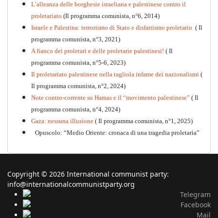
L’alleanza delle borghesie israeliana e palestinese contro il
proletariato
(Il programma comunista, n°6, 2014)
Israele e Palestina: terrorismo di Stato e disfattismo proletario
( Il
programma comunista, n°3, 2021)
A fianco dei proletari e delle proletarie palestinesi!
( Il
programma comunista, n°5-6, 2023)
Il proletariato palestinese nella tagliola infame dei nazionalismi
(
Il programma comunista, n°2, 2024)
Note contro-corrente su Hamas e il “movimento palestinese”
( Il
programma comunista, n°4, 2024)
Gaza: nessuna illusione
( Il programma comunista, n°1, 2025)
Opuscolo: “Medio Oriente: cronaca di una tragedia proletaria”
Copyright © 2026 International communist party:
info@internationalcommunistparty.org