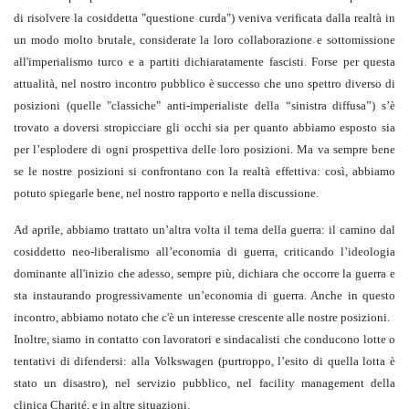
di risolvere la cosiddetta "questione curda") veniva verificata dalla realtà in
un modo molto brutale, considerate la loro collaborazione e sottomissione
all'imperialismo turco e a partiti dichiaratamente fascisti. Forse per questa
attualità, nel nostro incontro pubblico è successo che uno spettro diverso di
posizioni (quelle "classiche" anti-imperialiste della “sinistra diffusa”) s’è
trovato a doversi stropicciare gli occhi sia per quanto abbiamo esposto sia
per l’esplodere di ogni prospettiva delle loro posizioni. Ma va sempre bene
se le nostre posizioni si confrontano con la realtà effettiva: così, abbiamo
potuto spiegarle bene, nel nostro rapporto e nella discussione.
Ad aprile, abbiamo trattato un’altra volta il tema della guerra: il camino dal
cosiddetto neo-liberalismo all’economia di guerra, criticando l’ideologia
dominante all'inizio che adesso, sempre più, dichiara che occorre la guerra e
sta instaurando progressivamente un’economia di guerra. Anche in questo
incontro, abbiamo notato che c'è un interesse crescente alle nostre posizioni.
Inoltre, siamo in contatto con lavoratori e sindacalisti che conducono lotte o
tentativi di difendersi: alla Volkswagen (purtroppo, l’esito di quella lotta è
stato un disastro), nel servizio pubblico, nel facility management della
clinica Charité, e in altre situazioni.