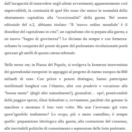
dall’incapacità di intravedere negli ultimi avvenimenti, apparentemente così
imprevedibili, la continuità di quel filo rosso che unisce la normalità dello
sfruttamento capitalista alla “eccezionalità” della guerra. Nel nostro
editoriale del n.2, abbiamo titolato: “Il ‘nuovo ordine mondiale’ è il
disordine del capitalismo in crisi”, un capitalismo che si prepara alla guerra, a
un nuovo “bagno di giovinezza”! Lo diciamo da sempre e con fermezza:
soltanto la conquista del potere da parte del proletariato rivoluzionario potrà
spezzare gli anelli di questa catena infernale.
Nelle stesse ore, in Piazza del Popolo, si svolgeva la kermesse interventista
dei guerrafondai europeisti in appoggio al progetto di riarmo europeo da 800
miliardi di euro. Con pelosi e penosi distinguo, hanno partecipato
intellettuali borghesi con l’elmetto, altri con
pruderie
e vocazione alla
“buona morte” (degli altri naturalmente!), giornalisti… ops!, pennivendoli
della peggior specie, illusi federalisti e, ovviamente, pacifisti che gettano la
maschera e mostrano il loro vero volto. Ma non l’avevamo già visto
quest’ignobile tradimento? Lo scopo, più o meno camuffato, è sempre
quello: preparazione ideologica alla guerra, alla costruzione del consenso,
alle inevitabili politiche di contenimento e repressione delle lotte proletarie.