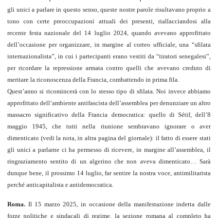
gli unici a parlare in questo senso, queste nostre parole risultavano proprio a
tono con certe preoccupazioni attuali dei presenti, riallacciandosi alla
recente festa nazionale del 14 luglio 2024, quando avevano approfittato
dell’occasione per organizzare, in margine al corteo ufficiale, una “sfilata
internazionalista”, in cui i partecipanti erano vestiti da “tiratori senegalesi”,
per ricordare la repressione armata contro quelli che avevano creduto di
meritare la riconoscenza della Francia, combattendo in prima fila.
Quest’anno si ricomincerà con lo stesso tipo di sfilata. Noi invece abbiamo
approfittato dell‘ambiente antifascista dell’assemblea per denunziare un altro
massacro significativo della Francia democratica: quello di Sétif, dell’8
maggio 1945, che tutti nella riunione sembravano ignorare o aver
dimenticato (vedi la nota, in altra pagina del giornale): il fatto di essere stati
gli unici a parlarne ci ha permesso di ricevere, in margine all’assemblea, il
ringraziamento sentito di un algerino che non aveva dimenticato… Sarà
dunque bene, il prossimo 14 luglio, far sentire la nostra voce, antimilitarista
perché anticapitalista e antidemocratica.
Roma.
Il 15 marzo 2025, in occasione della manifestazione indetta dalle
forze politiche e sindacali di regime, la sezione romana al completo ha