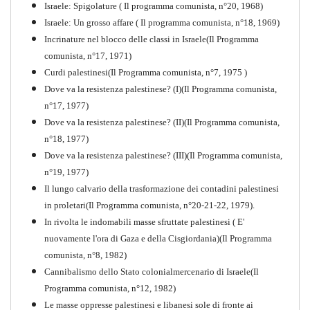
Israele: Spigolature ( Il programma comunista, n°20, 1968)
Comunista V
Israele: Un grosso affare ( Il programma comunista, n°18, 1969)
PDF
Incrinature nel blocco delle classi in Israele(Il Programma
comunista, n°17, 1971)
Curdi palestinesi(Il Programma comunista, n°7, 1975 )
Dove va la resistenza palestinese? (I)(Il Programma comunista,
n°17, 1977)
Dove va la resistenza palestinese? (II)(Il Programma comunista,
n°18, 1977)
Dove va la resistenza palestinese? (III)(Il Programma comunista,
n°19, 1977)
Il lungo calvario della trasformazione dei contadini palestinesi
in proletari(Il Programma comunista, n°20-21-22, 1979).
In rivolta le indomabili masse sfruttate palestinesi ( E'
nuovamente l'ora di Gaza e della Cisgiordania)(Il Programma
comunista, n°8, 1982)
Cannibalismo dello Stato colonialmercenario di Israele(Il
Perchè la Russia non era
Programma comunista, n°12, 1982)
comunista
Le masse oppresse palestinesi e libanesi sole di fronte ai