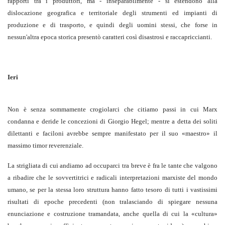
rapporti tra i produttori, ma - inseparabilmente - si estendono alla
dislocazione geografica e territoriale degli strumenti ed impianti di
produzione e di trasporto, e quindi degli uomini stessi, che forse in
nessun'altra epoca storica presentò caratteri così disastrosi e raccapriccianti.
Ieri
Non è senza sommamente crogiolarci che citiamo passi in cui Marx
condanna e deride le concezioni di Giorgio Hegel; mentre a detta dei soliti
dilettanti e faciloni avrebbe sempre manifestato per il suo «maestro» il
massimo timor reverenziale.
La strigliata di cui andiamo ad occuparci tra breve è fra le tante che valgono
a ribadire che le sovvertitrici e radicali interpretazioni marxiste del mondo
umano, se per la stessa loro struttura hanno fatto tesoro di tutti i vastissimi
risultati di epoche precedenti (non tralasciando di spiegare nessuna
enunciazione e costruzione tramandata, anche quella di cui la «cultura»