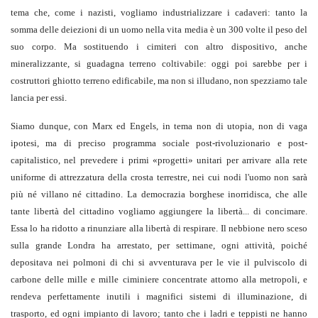
tema che, come i nazisti, vogliamo industrializzare i cadaveri: tanto la
somma delle deiezioni di un uomo nella vita media è un 300 volte il peso del
suo corpo. Ma sostituendo i cimiteri con altro dispositivo, anche
mineralizzante, si guadagna terreno coltivabile: oggi poi sarebbe per i
costruttori ghiotto terreno edificabile, ma non si illudano, non spezziamo tale
lancia per essi.
Siamo dunque, con Marx ed Engels, in tema non di utopia, non di vaga
ipotesi, ma di preciso programma sociale post-rivoluzionario e post-
capitalistico, nel prevedere i primi «progetti» unitari per arrivare alla rete
uniforme di attrezzatura della crosta terrestre, nei cui nodi l'uomo non sarà
più né villano né cittadino. La democrazia borghese inorridisca, che alle
tante libertà del cittadino vogliamo aggiungere la libertà... di concimare.
Essa lo ha ridotto a rinunziare alla libertà di respirare. Il nebbione nero sceso
sulla grande Londra ha arrestato, per settimane, ogni attività, poiché
depositava nei polmoni di chi si avventurava per le vie il pulviscolo di
carbone delle mille e mille ciminiere concentrate attorno alla metropoli, e
rendeva perfettamente inutili i magnifici sistemi di illuminazione, di
trasporto, ed ogni impianto di lavoro; tanto che i ladri e teppisti ne hanno