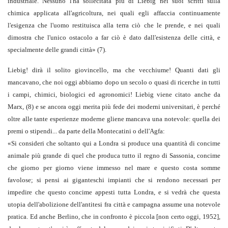
industriale. Nessuno l'ha sollecitata più di Liebig nei suoi scritti sulla
chimica applicata all'agricoltura, nei quali egli affaccia continuamente
l'esigenza che l'uomo restituisca alla terra ciò che le prende, e nei quali
dimostra che l'unico ostacolo a far ciò è dato dall'esistenza delle città, e
specialmente delle grandi città
»
(7)
.
Liebig! dirà il solito giovincello, ma che vecchiume! Quanti dati gli
mancavano, che noi oggi abbiamo dopo un secolo o quasi di ricerche in tutti
i campi, chimici, biologici ed agronomici! Liebig viene citato anche da
Marx,
(8)
e se ancora oggi merita più fede dei moderni universitari, è perché
oltre alle tante esperienze moderne gliene mancava una notevole: quella dei
premi o stipendi... da parte della Montecatini o dell'Agfa:
«
Si consideri che soltanto qui a Londra si produce una quantità di concime
animale più grande di quel che produca tutto il regno di Sassonia, concime
che giorno per giorno viene immesso nel mare e questo costa somme
favolose; si pensi ai giganteschi impianti che si rendono necessari per
impedire che questo concime appesti tutta Londra, e si vedrà che questa
utopia dell'abolizione dell'antitesi fra città e campagna assume una notevole
pratica. Ed anche Berlino, che in confronto è piccola
[non certo oggi, 1952],