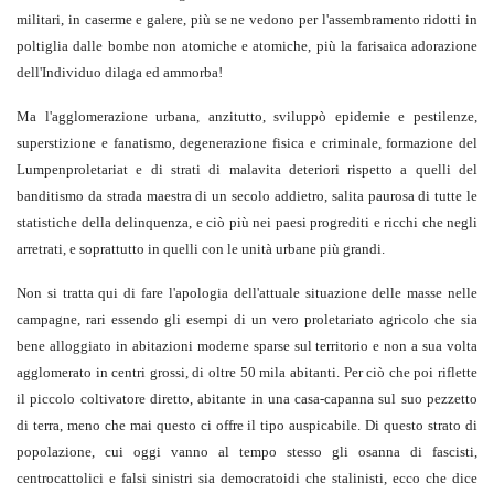
militari, in caserme e galere, più se ne vedono per l'assembramento ridotti in
poltiglia dalle bombe non atomiche e atomiche, più la farisaica adorazione
dell'Individuo dilaga ed ammorba!
Ma l'agglomerazione urbana, anzitutto, sviluppò epidemie e pestilenze,
superstizione e fanatismo, degenerazione fisica e criminale, formazione del
Lumpenproletariat e di strati di malavita deteriori rispetto a quelli del
banditismo da strada maestra di un secolo addietro, salita paurosa di tutte le
statistiche della delinquenza, e ciò più nei paesi progrediti e ricchi che negli
arretrati, e soprattutto in quelli con le unità urbane più grandi.
Non si tratta qui di fare l'apologia dell'attuale situazione delle masse nelle
campagne, rari essendo gli esempi di un vero proletariato agricolo che sia
bene alloggiato in abitazioni moderne sparse sul territorio e non a sua volta
agglomerato in centri grossi, di oltre 50 mila abitanti. Per ciò che poi riflette
il piccolo coltivatore diretto, abitante in una casa-capanna sul suo pezzetto
di terra, meno che mai questo ci offre il tipo auspicabile. Di questo strato di
popolazione, cui oggi vanno al tempo stesso gli osanna di fascisti,
centrocattolici e falsi sinistri sia democratoidi che stalinisti, ecco che dice