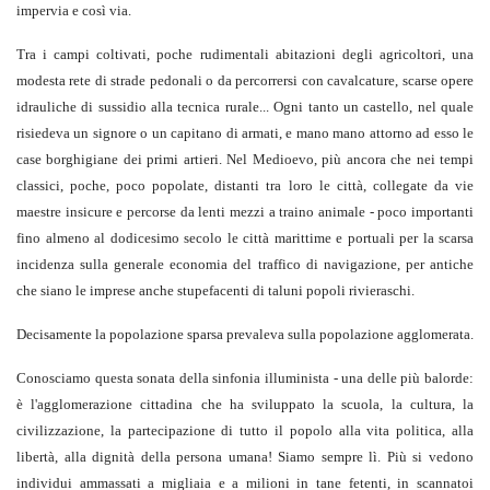
impervia e così via.
Tra i campi coltivati, poche rudimentali abitazioni degli agricoltori, una
modesta rete di strade pedonali o da percorrersi con cavalcature, scarse opere
idrauliche di sussidio alla tecnica rurale... Ogni tanto un castello, nel quale
risiedeva un signore o un capitano di armati, e mano mano attorno ad esso le
case borghigiane dei primi artieri. Nel Medioevo, più ancora che nei tempi
classici, poche, poco popolate, distanti tra loro le città, collegate da vie
maestre insicure e percorse da lenti mezzi a traino animale - poco importanti
fino almeno al dodicesimo secolo le città marittime e portuali per la scarsa
incidenza sulla generale economia del traffico di navigazione, per antiche
che siano le imprese anche stupefacenti di taluni popoli rivieraschi.
Decisamente la popolazione sparsa prevaleva sulla popolazione agglomerata.
Conosciamo questa sonata della sinfonia illuminista - una delle più balorde:
è l'agglomerazione cittadina che ha sviluppato la scuola, la cultura, la
civilizzazione, la partecipazione di tutto il popolo alla vita politica, alla
libertà, alla dignità della persona umana! Siamo sempre lì. Più si vedono
individui ammassati a migliaia e a milioni in tane fetenti, in scannatoi