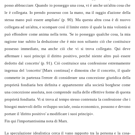
posso abbracciare. Quando io posseggo una cosa, vi è anche un'altra cosa che
le è collegata. Io prendo possesso con la mano, ma il raggio d'azione della
stessa mano può essere ampliato' (p. 90). Ma questa altra cosa è di nuovo
collegata ad un'altra, e scompare così il limite entro il quale la mia volontà si
può effondere come anima nella terra. 'Se io posseggo qualche cosa, la mia
ragione trae subito la deduzione che è mio non soltanto ciò che costituisce
possesso immediato, ma anche ciò che vi si trova collegato. Qui deve
affermare i suoi principi il diritto positivo, perché niente altro può essere
dedotto dal concetto' (p. 91). Ciò costituisce una confessione estremamente
ingenua del 'concetto'
[Marx continua]
e dimostra che il concetto, il quale
commette in partenza l'errore di considerare una concezione giuridica della
proprietà fondiaria ben definita e appartenente alla società borghese come
una concezione assoluta, non comprende nulla delle effettive forme di questa
proprietà fondiaria. Vi si trova al tempo stesso contenuta la confessione che i
bisogni mutevoli dello sviluppo sociale, ossia economico, possono e devono
portare il 'diritto positivo' a modificare i suoi principi
».
Fin qui l'importantissima nota di Marx.
La speculazione idealistica cerca il vano rapporto tra la persona e la cosa-