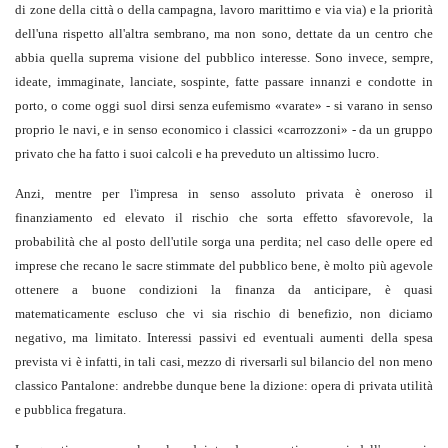
di zone della città o della campagna, lavoro marittimo e via via) e la priorità
dell'una rispetto all'altra sembrano, ma non sono, dettate da un centro che
abbia quella suprema visione del pubblico interesse. Sono invece, sempre,
ideate, immaginate, lanciate, sospinte, fatte passare innanzi e condotte in
porto, o come oggi suol dirsi senza eufemismo «varate» - si varano in senso
proprio le navi, e in senso economico i classici «carrozzoni» - da un gruppo
privato che ha fatto i suoi calcoli e ha preveduto un altissimo lucro.
Anzi, mentre per l'impresa in senso assoluto privata è oneroso il
finanziamento ed elevato il rischio che sorta effetto sfavorevole, la
probabilità che al posto dell'utile sorga una perdita; nel caso delle opere ed
imprese che recano le sacre stimmate del pubblico bene, è molto più agevole
ottenere a buone condizioni la finanza da anticipare, è quasi
matematicamente escluso che vi sia rischio di benefizio, non diciamo
negativo, ma limitato. Interessi passivi ed eventuali aumenti della spesa
prevista vi è infatti, in tali casi, mezzo di riversarli sul bilancio del non meno
classico Pantalone: andrebbe dunque bene la dizione: opera di privata utilità
e pubblica fregatura.