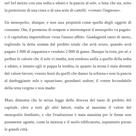
nel bel mezzo con una sedia a sdraio e la pancia al sole, o luna che sia, sotto
la protezione di una cinta o di una serie di cartelli: «vietato l'ingresso».
Un monopolio, dunque, e non una proprietà come quella degli oggetti di
consumo. Ora, il permesso di rompere o interrompere il monopolio va pagato:
e il capitalista imprenditore versa l'annuo affitto. Guadagnerà tanto di meno,
togliendo la detta somma dal profitto totale che avrà avuto, quando avrà
pagato 1.000 di zappatura e venduto 2.000 di grano. Dunque la terra, per sé, e
perfino le calorie che il sole vi irradia, non rendono nulla a quello della sedia
a sdraio; e intanto egli si pappa la rendita, in quanto la stessa è stata detratta
dal valore-lavoro, venuto fuori da quelli che danno la schiena e non la pancia
al dardeggiante sole e squarciano, grondanti sudore, il ventre fecondabile
della terra vergine e non madre.
Marx dimostra che la stessa legge della discesa del tasso di profitto del
capitale, oltre a tutti gli altri fattori, esalta al massimo il valore del
monopolio fondiario, e che l'esaltazione è stata massima per le forme non
puramente agrarie, come la miniera e il suolo edificatorio, soprattutto presso
le grandi città.