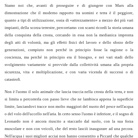
Siamo noi che, avanti di proseguire e di giungere con Marx alla
dimostrazione che il moderno rapporto tra uomini e terra è il peggiore,
quanto a tipi di utilizzazione, ossia di «attrezzamento» a mezzo dei più vari
impianti, della scorza terrestre, percorriamo con scarni ricordi la storia umana
della conquista della crosta, cercando in essa non la medianica impronta
degli atti di volontà, ma gli effetti fisici del lavoro e dello sforzo delle
generazioni, compiuto non perché in principio fosse la ragione o la
coscienza, ma perché in principio era il bisogno, e nei vari stadi dello
svolgimento variamente si provvide dalla collettività umana alla propria
sicurezza, vita e moltiplicazione, e con varia vicenda di successi o di
catastrofi.
Non è l'uomo il solo animale che lascia traccia nella crosta della terra, e non
si limita a percorrerla con passo lieve che ne lambisca appena la superficie
limite, lasciandovi tracce non molto maggiori del nuoto del pesce nell'acqua
o del volo dell'uccello nell'aria. In certo senso l'uomo è inferiore, e il sogno di
Leonardo non è ancora riuscito a staccarlo dal suolo, con la sua forza
muscolare e non con veicoli, che del resto lasciò inaugurare ad una pecora.
Nell'acqua i suoi migliori acciai non hanno consentito a Piccard che qualche