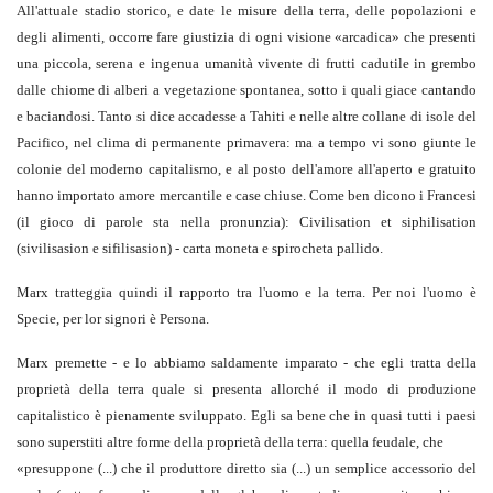
All'attuale stadio storico, e date le misure della terra, delle popolazioni e
degli alimenti, occorre fare giustizia di ogni visione «arcadica» che presenti
una piccola, serena e ingenua umanità vivente di frutti cadutile in grembo
dalle chiome di alberi a vegetazione spontanea, sotto i quali giace cantando
e baciandosi. Tanto si dice accadesse a Tahiti e nelle altre collane di isole del
Pacifico, nel clima di permanente primavera: ma a tempo vi sono giunte le
colonie del moderno capitalismo, e al posto dell'amore all'aperto e gratuito
hanno importato amore mercantile e case chiuse. Come ben dicono i Francesi
(il gioco di parole sta nella pronunzia): Civilisation et siphilisation
(sivilisasion e sifilisasion) - carta moneta e spirocheta pallido.
Marx tratteggia quindi il rapporto tra l'uomo e la terra. Per noi l'uomo è
Specie, per lor signori è Persona.
Marx premette - e lo abbiamo saldamente imparato - che egli tratta della
proprietà della terra quale si presenta allorché il modo di produzione
capitalistico è pienamente sviluppato. Egli sa bene che in quasi tutti i paesi
sono superstiti altre forme della proprietà della terra: quella feudale, che
«
presuppone
(...)
che il produttore diretto sia
(...)
un semplice accessorio del