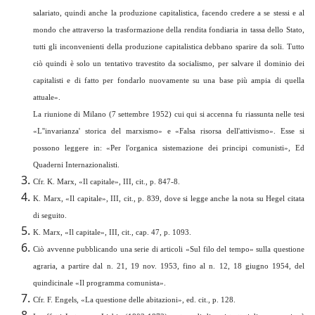
salariato, quindi anche la produzione capitalistica, facendo credere a se stessi e al
mondo che attraverso la trasformazione della rendita fondiaria in tassa dello Stato,
tutti gli inconvenienti della produzione capitalistica debbano sparire da soli. Tutto
ciò quindi è solo un tentativo travestito da socialismo, per salvare il dominio dei
capitalisti e di fatto per fondarlo nuovamente su una base più ampia di quella
attuale
».
La riunione di Milano (7 settembre 1952) cui qui si accenna fu riassunta nelle tesi
«L''invarianza' storica del marxismo» e «Falsa risorsa dell'attivismo». Esse si
possono leggere in: «Per l'organica sistemazione dei principi comunisti», Ed
Quaderni Internazionalisti.
Cfr. K. Marx, «Il capitale», III, cit., p. 847-8.
K. Marx, «Il capitale», III, cit., p. 839, dove si legge anche la nota su Hegel citata
di seguito.
K. Marx, «Il capitale», III, cit., cap. 47, p. 1093.
Ciò avvenne pubblicando una serie di articoli «Sul filo del tempo» sulla questione
agraria, a partire dal n. 21, 19 nov. 1953, fino al n. 12, 18 giugno 1954, del
quindicinale «Il programma comunista».
Cfr. F. Engels, «La questione delle abitazioni», ed. cit., p. 128.