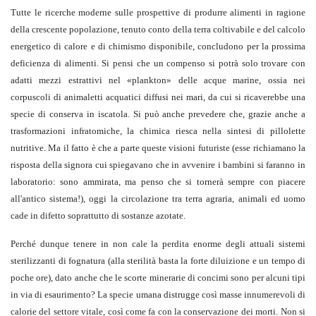
Tutte le ricerche moderne sulle prospettive di produrre alimenti in ragione
della crescente popolazione, tenuto conto della terra coltivabile e del calcolo
energetico di calore e di chimismo disponibile, concludono per la prossima
deficienza di alimenti. Si pensi che un compenso si potrà solo trovare con
adatti mezzi estrattivi nel «plankton» delle acque marine, ossia nei
corpuscoli di animaletti acquatici diffusi nei mari, da cui si ricaverebbe una
specie di conserva in iscatola. Si può anche prevedere che, grazie anche a
trasformazioni infratomiche, la chimica riesca nella sintesi di pillolette
nutritive. Ma il fatto è che a parte queste visioni futuriste (esse richiamano la
risposta della signora cui spiegavano che in avvenire i bambini si faranno in
laboratorio: sono ammirata, ma penso che si tornerà sempre con piacere
all'antico sistema!), oggi la circolazione tra terra agraria, animali ed uomo
cade in difetto soprattutto di sostanze azotate.
Perché dunque tenere in non cale la perdita enorme degli attuali sistemi
sterilizzanti di fognatura (alla sterilità basta la forte diluizione e un tempo di
poche ore), dato anche che le scorte minerarie di concimi sono per alcuni tipi
in via di esaurimento? La specie umana distrugge così masse innumerevoli di
calorie del settore vitale, così come fa con la conservazione dei morti. Non si