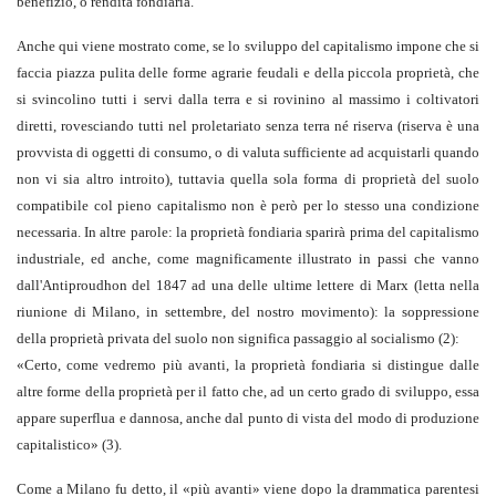
benefizio, o rendita fondiaria.
Anche qui viene mostrato come, se lo sviluppo del capitalismo impone che si
faccia piazza pulita delle forme agrarie feudali e della piccola proprietà, che
si svincolino tutti i servi dalla terra e si rovinino al massimo i coltivatori
diretti, rovesciando tutti nel proletariato senza terra né riserva (riserva è una
provvista di oggetti di consumo, o di valuta sufficiente ad acquistarli quando
non vi sia altro introito), tuttavia quella sola forma di proprietà del suolo
compatibile col pieno capitalismo non è però per lo stesso una condizione
necessaria. In altre parole: la proprietà fondiaria sparirà prima del capitalismo
industriale, ed anche, come magnificamente illustrato in passi che vanno
dall'Antiproudhon del 1847 ad una delle ultime lettere di Marx (letta nella
riunione di Milano, in settembre, del nostro movimento): la soppressione
della proprietà privata del suolo non significa passaggio al socialismo
(2)
:
«
Certo, come vedremo più avanti, la proprietà fondiaria si distingue dalle
altre forme della proprietà per il fatto che, ad un certo grado di sviluppo, essa
appare superflua e dannosa, anche dal punto di vista del modo di produzione
capitalistico
»
(3)
.
Come a Milano fu detto, il «più avanti» viene dopo la drammatica parentesi