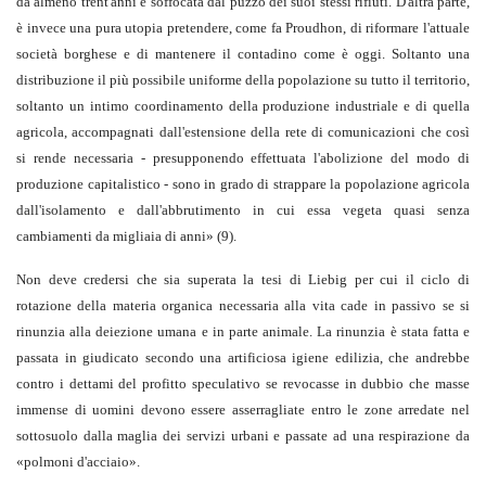
da almeno trent'anni è soffocata dal puzzo dei suoi stessi rifiuti. D'altra parte,
è invece una pura utopia pretendere, come fa Proudhon, di riformare l'attuale
società borghese e di mantenere il contadino come è oggi. Soltanto una
distribuzione il più possibile uniforme della popolazione su tutto il territorio,
soltanto un intimo coordinamento della produzione industriale e di quella
agricola, accompagnati dall'estensione della rete di comunicazioni che così
si rende necessaria - presupponendo effettuata l'abolizione del modo di
produzione capitalistico - sono in grado di strappare la popolazione agricola
dall'isolamento e dall'abbrutimento in cui essa vegeta quasi senza
cambiamenti da migliaia di anni
»
(9)
.
Non deve credersi che sia superata la tesi di Liebig per cui il ciclo di
rotazione della materia organica necessaria alla vita cade in passivo se si
rinunzia alla deiezione umana e in parte animale. La rinunzia è stata fatta e
passata in giudicato secondo una artificiosa igiene edilizia, che andrebbe
contro i dettami del profitto speculativo se revocasse in dubbio che masse
immense di uomini devono essere asserragliate entro le zone arredate nel
sottosuolo dalla maglia dei servizi urbani e passate ad una respirazione da
«polmoni d'acciaio».