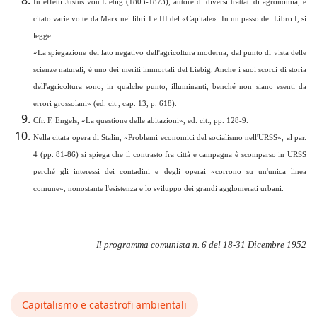
In effetti Justus von Liebig (1803-1873), autore di diversi trattati di agronomia, è
citato varie volte da Marx nei libri I e III del «Capitale». In un passo del Libro I, si
legge:
«
La spiegazione del lato negativo dell'agricoltura moderna, dal punto di vista delle
scienze naturali, è uno dei meriti immortali del Liebig. Anche i suoi scorci di storia
dell'agricoltura sono, in qualche punto, illuminanti, benché non siano esenti da
errori grossolani
» (ed. cit., cap. 13, p. 618).
Cfr. F. Engels, «La questione delle abitazioni», ed. cit., pp. 128-9.
Nella citata opera di Stalin, «Problemi economici del socialismo nell'URSS», al par.
4 (pp. 81-86) si spiega che il contrasto fra città e campagna è scomparso in URSS
perché gli interessi dei contadini e degli operai «corrono su un'unica linea
comune», nonostante l'esistenza e lo sviluppo dei grandi agglomerati urbani.
Il programma comunista
n. 6 del 18-31 Dicembre 1952
Capitalismo e catastrofi ambientali