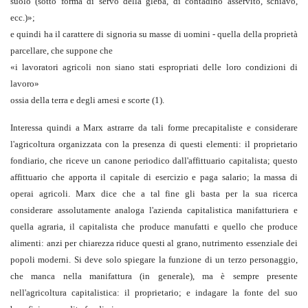
suolo
(sotto forma di servo della gleba, di contadino asservito, schiavo,
ecc.)»;
e quindi ha il carattere di signoria su masse di uomini - quella della proprietà
parcellare, che suppone che
«
i lavoratori agricoli non siano stati espropriati delle loro condizioni di
lavoro
»
ossia della terra e degli arnesi e scorte
(1)
.
Interessa quindi a Marx astrarre da tali forme precapitaliste e considerare
l'agricoltura organizzata con la presenza di questi elementi: il proprietario
fondiario, che riceve un canone periodico dall'affittuario capitalista; questo
affittuario che apporta il capitale di esercizio e paga salario; la massa di
operai agricoli. Marx dice che a tal fine gli basta per la sua ricerca
considerare assolutamente analoga l'azienda capitalistica manifatturiera e
quella agraria, il capitalista che produce manufatti e quello che produce
alimenti: anzi per chiarezza riduce questi al grano, nutrimento essenziale dei
popoli moderni. Si deve solo spiegare la funzione di un terzo personaggio,
che manca nella manifattura (in generale), ma è sempre presente
nell'agricoltura capitalistica: il proprietario; e indagare la fonte del suo