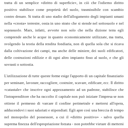
tratta di un semplice «diritto di superficie», in ciò che l'odierno diritto
positivo stabilisce come proprietà del suolo, trasmissibile con scambio
contro denaro. Si tratta di uno stadio dell'allogamento degli impianti umani
nella «crosta» terrestre, ossia in uno strato che si stende nel sottosuolo e nel
soprasuolo. Marx, infatti, avverte non solo che nella dizione terra egli
comprende anche le acque in quanto economicamente utilizzate, ma tratta,
svolgendo la teoria della rendita fondiaria, non di quella sola che si ricava
dalla coltivazione dei campi, ma anche delle miniere, dei suoli edificatori,
delle costruzioni edilizie e di ogni altro impianto fisso al suolo, e che gli
sovrasti o sottostia.
L'utilizzazione di tutte queste forme esige l'apporto di un capitale finanziario
per seminare, lavorare, raccogliere, costruire, scavare, edificare, ecc. Il diritto
«catastale» che inscrive ogni appezzamento ad un padrone, stabilisce che
l'intraprenditore che ha raccolto il capitale non può iniziare l'impresa se non
ottiene il permesso di varcare il confine perimetrale e mettersi all'opera,
adducendovi i suoi salariati e stipendiati. Egli apre così una breccia di tempo
nel monopolio del possessore, a cui il «diritto positivo» - salvo quella
suprema finezza dell'espropriazione forzata - non potrebbe vietare di mettersi