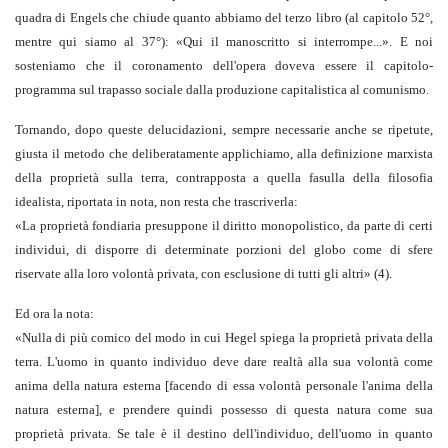
quadra di Engels che chiude quanto abbiamo del terzo libro (al capitolo 52°,
mentre qui siamo al 37°): «Qui il manoscritto si interrompe...». E noi
sosteniamo che il coronamento dell'opera doveva essere il capitolo-
programma sul trapasso sociale dalla produzione capitalistica al comunismo.
Tornando, dopo queste delucidazioni, sempre necessarie anche se ripetute,
giusta il metodo che deliberatamente applichiamo, alla definizione marxista
della proprietà sulla terra, contrapposta a quella fasulla della filosofia
idealista, riportata in nota, non resta che trascriverla:
«
La proprietà fondiaria presuppone il diritto monopolistico, da parte di certi
individui, di disporre di determinate porzioni del globo come di sfere
riservate alla loro volontà privata, con esclusione di tutti gli altri
»
(4)
.
Ed ora la nota:
«
Nulla di più comico del modo in cui Hegel spiega la proprietà privata della
terra. L'uomo in quanto individuo deve dare realtà alla sua volontà come
anima della natura esterna [facendo di essa volontà personale l'anima della
natura esterna], e prendere quindi possesso di questa natura come sua
proprietà privata. Se tale è il destino dell'individuo, dell'uomo in quanto