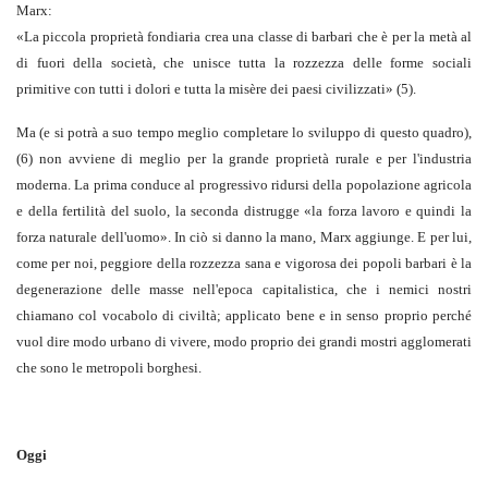
Marx:
«
La piccola proprietà fondiaria crea una classe di barbari che è per la metà al
di fuori della società, che unisce tutta la rozzezza delle forme sociali
primitive con tutti i dolori e tutta la misère dei paesi civilizzati
»
(5)
.
Ma (e si potrà a suo tempo meglio completare lo sviluppo di questo quadro),
(6)
non avviene di meglio per la grande proprietà rurale e per l'industria
moderna. La prima conduce al progressivo ridursi della popolazione agricola
e della fertilità del suolo, la seconda distrugge «la forza lavoro e quindi la
forza naturale dell'uomo». In ciò si danno la mano, Marx aggiunge. E per lui,
come per noi, peggiore della rozzezza sana e vigorosa dei popoli barbari è la
degenerazione delle masse nell'epoca capitalistica, che i nemici nostri
chiamano col vocabolo di civiltà; applicato bene e in senso proprio perché
vuol dire modo urbano di vivere, modo proprio dei grandi mostri agglomerati
che sono le metropoli borghesi.
Oggi