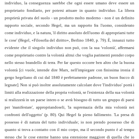
individuo, la conseguenza sarebbe che ogni essere umano deve essere un
proprietario fondiario, per potersi attuare in quanto individuo. La libera
proprietà privata del suolo - un prodotto molto moderno - non è un definito
rapporto sociale, secondo Hegel, ma un rapporto fra l'uomo, considerato
come individuo, e la natura, 'il diritto assoluto dell'uomo di appropriarsi tutte
le cose' (Hegel, «Filosofia del diritto», Berlino 1840, p. 79). È, innanzi tutto
evidente che il singolo individuo non può, con la sua 'volontà', affermarsi
come proprietario contro la volontà altrui che voglia parimenti prender corpo
nello stesso brandello di terra. Per far questo occorre ben altro che la buona
volontà [ci vuole, intende dire Marx, nell'impiegare con finissima ironia il
gergo hegeliano di cui dal 1840 è perfettamente padrone, un buon fracco di
legnate]. Non si può inoltre assolutamente calcolare dove 'l'individuo' porrà i
limiti alla realizzazione della propria volontà, se l'esistenza della sua volontà
si realizzerà in un paese intero o se avrà bisogno di tutto un gruppo di paesi
per 'manifestare', appropriandoseli, 'la supremazia della mia volontà nei
confronti dell'oggetto' (p. 80). Qui Hegel fa pieno fallimento. 'La presa di
possesso è di natura del tutto individuale; io non prendo possesso che di
quanto si trova a contatto con il mio corpo, ma il secondo punto è al tempo
stesso che le cose esterne hanno una estensione maggiore di quella che io