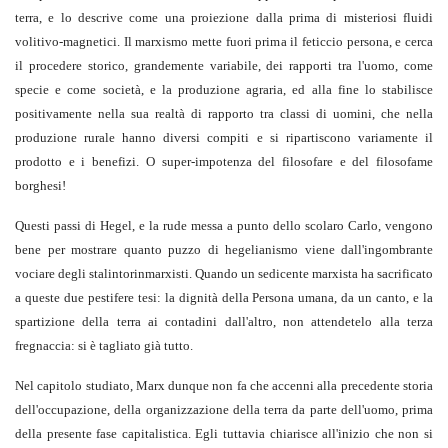
terra, e lo descrive come una proiezione dalla prima di misteriosi fluidi
volitivo-magnetici. Il marxismo mette fuori prima il feticcio persona, e cerca
il procedere storico, grandemente variabile, dei rapporti tra l'uomo, come
specie e come società, e la produzione agraria, ed alla fine lo stabilisce
positivamente nella sua realtà di rapporto tra classi di uomini, che nella
produzione rurale hanno diversi compiti e si ripartiscono variamente il
prodotto e i benefizi. O super-impotenza del filosofare e del filosofame
borghesi!
Questi passi di Hegel, e la rude messa a punto dello scolaro Carlo, vengono
bene per mostrare quanto puzzo di hegelianismo viene dall'ingombrante
vociare degli stalintorinmarxisti. Quando un sedicente marxista ha sacrificato
a queste due pestifere tesi: la dignità della Persona umana, da un canto, e la
spartizione della terra ai contadini dall'altro, non attendetelo alla terza
fregnaccia: si è tagliato già tutto.
Nel capitolo studiato, Marx dunque non fa che accenni alla precedente storia
dell'occupazione, della organizzazione della terra da parte dell'uomo, prima
della presente fase capitalistica. Egli tuttavia chiarisce all'inizio che non si