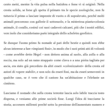
cento metri, mentre la vita pulsa nella batisfera e forse vi si originò. Nella
crosta solida, se forse gli spetta il primato tra le specie zoologiche, non fu
tuttavia il primo a lasciare impronte di vuoto o di sopralevato, perché molti
animali percorrono con gallerie il sottosuolo, e la misteriosa pianta-colonia
animale, il corallo, costruì coi suoi cadaveri calcarei, più che i nostri edifizi,
vere isole che consideriamo parte integrale dello scheletro geofisico.
Se dunque l'uomo primo fu nomade al pari delle bestie e quindi non ebbe
alcun interesse a fare «impianti fissi», in modo che i suoi primi atti di volontà
- come avrebbe detto Hegel - non dettero anima al suolo, alla zolla o alla
roccia, ma solo ad un ramo strappato come clava o a una pietra tagliata per
ascia, era stato già preceduto da altri esseri «colonizzatori» della crosta ed
autori di «opere stabili», e non solo da esseri fissi, ma da esseri semoventi in
qualche caso, se è vero che il castoro ha un'abitazione e l'elefante un
cimitero.
Lasciamo il nomade che sulla crosta terrestre lascia solo labile traccia tosto
dispersa, e veniamo alle prime società fisse. Lungi l'idea di tracciarne la
storia; accorsero millenni perché sotto la pressione dell'aumentato numero e