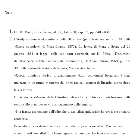
Note
:
Cfr. K. Marx, «Il capitale», ed. cit., Libro III, cap. 37, pp. 840 e 838.
L'Antiproudhon è «La miseria della filosofia» (pubblicata ora nel vol. VI delle
«Opere complete» di Marx-Engels, 1973). La lettera di Marx a Sorge del 20
giugno 1881 si legge, nelle sue parti essenziali, in: K. Marx, «Documenti
dell'Associazione Internazionale dei Lavoratori», De Adam, Parma, 1969, pp. 37-
39. Sulla nazionalizzazione della terra, Marx scrive, tra l'altro:
«
Questa opinione deriva originariamente dagli economisti borghesi; è stata
utilizzata in un primo momento dai primi radicali seguaci di Ricardo, subito dopo
la sua morte
».
E citando la «Miseria della filosofia», dice che la richiesta di attribuzione della
rendita allo Stato per servire al pagamento delle imposte
«
è la franca espressione dell'odio che il capitalista industriale ha per il proprietario
fondiario
».
Passando poi alla stessa rivendicazione, fatta propria da socialisti, Marx scrive:
«
Tutti questi 'socialisti' (...) hanno questo in comune: lasciano sussistere il lavoro