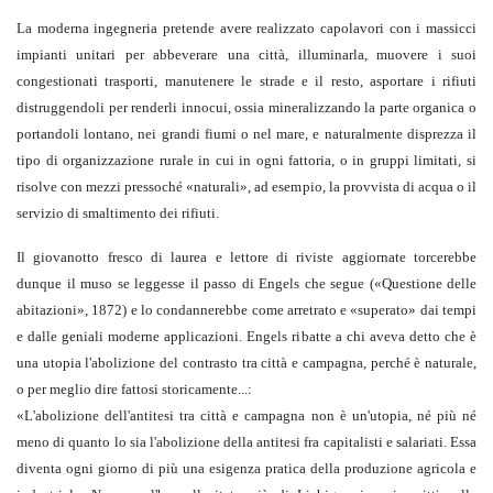
La moderna ingegneria pretende avere realizzato capolavori con i massicci
impianti unitari per abbeverare una città, illuminarla, muovere i suoi
congestionati trasporti, manutenere le strade e il resto, asportare i rifiuti
distruggendoli per renderli innocui, ossia mineralizzando la parte organica o
portandoli lontano, nei grandi fiumi o nel mare, e naturalmente disprezza il
tipo di organizzazione rurale in cui in ogni fattoria, o in gruppi limitati, si
risolve con mezzi pressoché «naturali», ad esempio, la provvista di acqua o il
servizio di smaltimento dei rifiuti.
Il giovanotto fresco di laurea e lettore di riviste aggiornate torcerebbe
dunque il muso se leggesse il passo di Engels che segue («Questione delle
abitazioni», 1872) e lo condannerebbe come arretrato e «superato» dai tempi
e dalle geniali moderne applicazioni. Engels ribatte a chi aveva detto che è
una utopia l'abolizione del contrasto tra città e campagna, perché è naturale,
o per meglio dire fattosi storicamente...:
«
L'abolizione dell'antitesi tra città e campagna non è un'utopia, né più né
meno di quanto lo sia l'abolizione della antitesi fra capitalisti e salariati. Essa
diventa ogni giorno di più una esigenza pratica della produzione agricola e