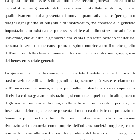
La questione non vale solo ad intendere recenti processi dell'economia
capitalistica, volgarmente detta economia controllata o diretta, e che
qualitativamente nulla presenta di nuovo, quantitativamente (per quanto
dilaghi ogni giorno di più) nulla di impreveduto, ma conduce alla generale
impostazione marxistica del processo sociale e alla dimostrazione ad effetto
universale, che di tutte le grandezze che vanta il presente periodo capitalista,
nessuna ha avuto come causa prima e spinta motrice altro fine che quello
dell'interesse della classe dominante, dei suoi membri o dei suoi gruppi, mai
del benessere sociale generale.
La questione di cui dicevamo, anche trattata limitatamente alle opere di
trasformazione edilizia delle grandi città, sempre più vaste e clamorose
nell'epoca contemporanea, sempre più esaltate e stamburate come capolavori
di civiltà e di saggia amministrazione, si connette a quella dello allogamento
degli animali-uomini sulla terra, e alla soluzione non civile e perfetta, ma
insensata e deforme, che ce ne presenta il modo capitalistico di produzione.
Siamo in pieno nel quadro delle atroci contraddizioni che il marxismo
rivoluzionario denunzia come proprie dell'odierna società borghese, e che
non si limitano alla spartizione dei prodotti del lavoro e ai conseguenti