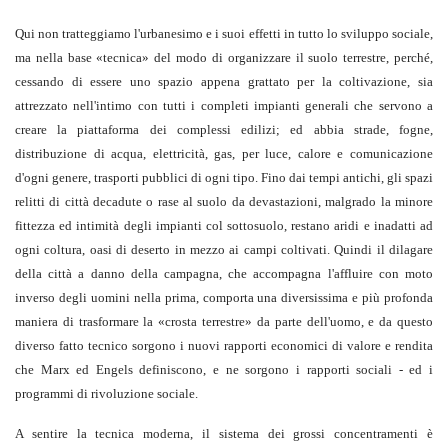
Qui non tratteggiamo l'urbanesimo e i suoi effetti in tutto lo sviluppo sociale,
ma nella base «tecnica» del modo di organizzare il suolo terrestre, perché,
cessando di essere uno spazio appena grattato per la coltivazione, sia
attrezzato nell'intimo con tutti i completi impianti generali che servono a
creare la piattaforma dei complessi edilizi; ed abbia strade, fogne,
distribuzione di acqua, elettricità, gas, per luce, calore e comunicazione
d'ogni genere, trasporti pubblici di ogni tipo. Fino dai tempi antichi, gli spazi
relitti di città decadute o rase al suolo da devastazioni, malgrado la minore
fittezza ed intimità degli impianti col sottosuolo, restano aridi e inadatti ad
ogni coltura, oasi di deserto in mezzo ai campi coltivati. Quindi il dilagare
della città a danno della campagna, che accompagna l'affluire con moto
inverso degli uomini nella prima, comporta una diversissima e più profonda
maniera di trasformare la «crosta terrestre» da parte dell'uomo, e da questo
diverso fatto tecnico sorgono i nuovi rapporti economici di valore e rendita
che Marx ed Engels definiscono, e ne sorgono i rapporti sociali - ed i
programmi di rivoluzione sociale.
A sentire la tecnica moderna, il sistema dei grossi concentramenti è