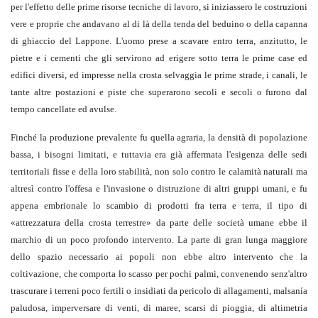
per l'effetto delle prime risorse tecniche di lavoro, si iniziassero le costruzioni
vere e proprie che andavano al di là della tenda del beduino o della capanna
di ghiaccio del Lappone. L'uomo prese a scavare entro terra, anzitutto, le
pietre e i cementi che gli servirono ad erigere sotto terra le prime case ed
edifici diversi, ed impresse nella crosta selvaggia le prime strade, i canali, le
tante altre postazioni e piste che superarono secoli e secoli o furono dal
tempo cancellate ed avulse.
Finché la produzione prevalente fu quella agraria, la densità di popolazione
bassa, i bisogni limitati, e tuttavia era già affermata l'esigenza delle sedi
territoriali fisse e della loro stabilità, non solo contro le calamità naturali ma
altresì contro l'offesa e l'invasione o distruzione di altri gruppi umani, e fu
appena embrionale lo scambio di prodotti fra terra e terra, il tipo di
«attrezzatura della crosta terrestre» da parte delle società umane ebbe il
marchio di un poco profondo intervento. La parte di gran lunga maggiore
dello spazio necessario ai popoli non ebbe altro intervento che la
coltivazione, che comporta lo scasso per pochi palmi, convenendo senz'altro
trascurare i terreni poco fertili o insidiati da pericolo di allagamenti, malsanía
paludosa, imperversare di venti, di maree, scarsi di pioggia, di altimetria