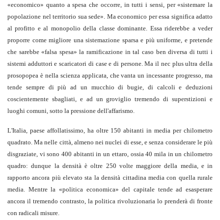
«economico» quanto a spesa che occorre, in tutti i sensi, per «sistemare la
popolazione nel territorio sua sede». Ma economico per essa significa adatto
al profitto e al monopolio della classe dominante. Essa riderebbe a veder
proporre come migliore una sistemazione sparsa e più uniforme, e pretende
che sarebbe «falsa spesa» la ramificazione in tal caso ben diversa di tutti i
sistemi adduttori e scaricatori di case e di persone. Ma il nec plus ultra della
prosopopea è nella scienza applicata, che vanta un incessante progresso, ma
tende sempre di più ad un mucchio di bugie, di calcoli e deduzioni
coscientemente sbagliati, e ad un groviglio tremendo di superstizioni e
luoghi comuni, sotto la pressione dell'affarismo.
L'Italia, paese affollatissimo, ha oltre 150 abitanti in media per chilometro
quadrato. Ma nelle città, almeno nei nuclei di esse, e senza considerare le più
disgraziate, vi sono 400 abitanti in un ettaro, ossia 40 mila in un chilometro
quadro: dunque la densità è oltre 250 volte maggiore della media, e in
rapporto ancora più elevato sta la densità cittadina media con quella rurale
media. Mentre la «politica economica» del capitale tende ad esasperare
ancora il tremendo contrasto, la politica rivoluzionaria lo prenderà di fronte
con radicali misure.