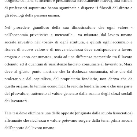
borghese con aria sufficiente e presuntuosa scioccamente rideva), una schiera
di professanti soprattutto hanno sgominata e dispersa: i filosofi del diritto e
gli ideologi della persona umana.
Nel procedere grandioso della sua dimostrazione che ogni valore -
nell'economia privatistica e mercantile - va misurato dal lavoro umano
sociale investito nei «beni» di ogni struttura, e quindi ogni accumulo e
riserva di nuovo valore e di nuova ricchezza deve corrispondere a lavoro
erogato e «non consumato», ossia ad una differenza mercantile tra il lavoro
ottenuto ed il quantum di sussistenze lasciato consumare al lavoratore, Marx
deve al giusto punto mostrare che la ricchezza consumata, oltre che dal
proletario e dal capitalista, dal proprietario fondiario, non deriva che da
quella origine. In termini economici: la rendita fondiaria non è che una parte
del plusvalore, trattenuto al valore generato dalla somma degli sforzi sociali
dei lavoratori.
Tale tesi deve eliminare una delle opposte (originata dalla scuola fisiocratica)
affermante che ricchezza e valore potevano sorgere dalla terra, prima ancora
dell'apporto del lavoro umano.