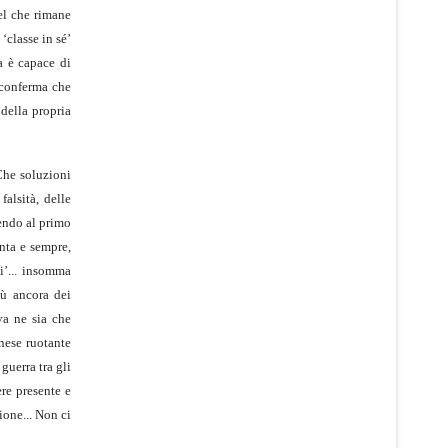
el che rimane
‘classe in sé’
a è capace di
 conferma che
 della propria
Che soluzioni
falsità, delle
tendo al primo
anta e sempre,
li’... insomma
iù ancora dei
ova ne sia che
inese ruotante
guerra tra gli
ere presente e
ione... Non ci