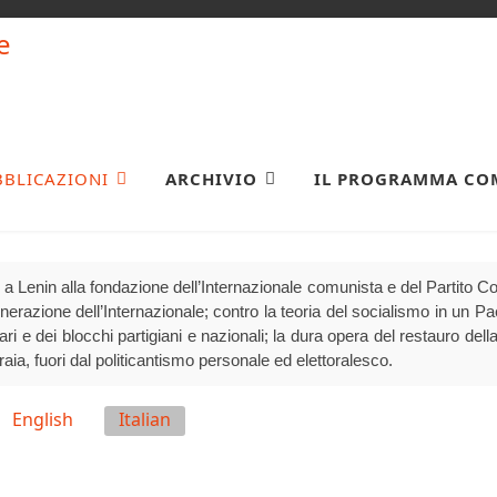
BBLICAZIONI
ARCHIVIO
IL PROGRAMMA CO
a Lenin alla fondazione dell’Internazionale comunista e del Partito 
generazione dell’Internazionale; contro la teoria del socialismo in un P
olari e dei blocchi partigiani e nazionali; la dura opera del restauro della
raia, fuori dal politicantismo personale ed elettoralesco.
English
Italian