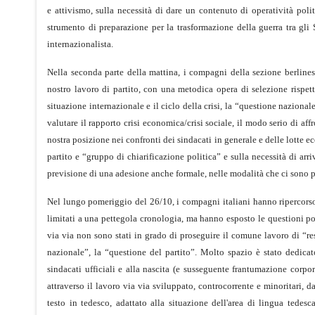
e attivismo, sulla necessità di dare un contenuto di operatività poli
strumento di preparazione per la trasformazione della guerra tra gli S
internazionalista.
Nella seconda parte della mattina, i compagni della sezione berlines
nostro lavoro di partito, con una metodica opera di selezione rispett
situazione internazionale e il ciclo della crisi, la “questione nazional
valutare il rapporto crisi economica/crisi sociale, il modo serio di aff
nostra posizione nei confronti dei sindacati in generale e delle lotte 
partito e “gruppo di chiarificazione politica” e sulla necessità di arr
previsione di una adesione anche formale, nelle modalità che ci sono 
Nel lungo pomeriggio del 26/10, i compagni italiani hanno ripercorso l'
limitati a una pettegola cronologia, ma hanno esposto le questioni pol
via via non sono stati in grado di proseguire il comune lavoro di “res
nazionale”, la “questione del partito”. Molto spazio è stato dedicat
sindacati ufficiali e alla nascita (e susseguente frantumazione corpora
attraverso il lavoro via via sviluppato, controcorrente e minoritari, da
testo in tedesco, adattato alla situazione dell'area di lingua tedesc