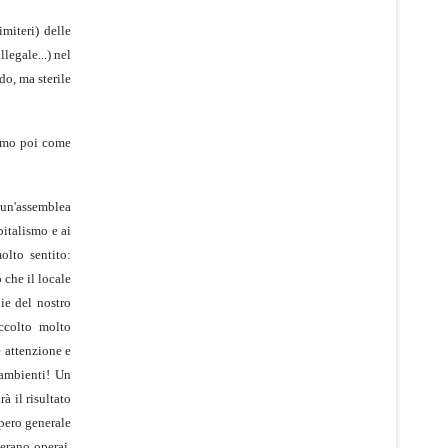
miteri) delle
legale...) nel
do, ma sterile
remo poi come
 un'assemblea
pitalismo e ai
olto sentito:
 che il locale
ie del nostro
ccolto molto
e attenzione e
 ambienti! Un
à il risultato
opero generale
'erano operai,