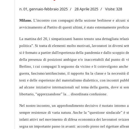
n. 01, gennaio-febbraio 2025
28 Aprile 2025
Visite: 328
Milano.
L’incontro con compagni della sezione berlinese e alcuni sim
avvicinamento al Partito di questi ultimi, è stato estremamente proficu
La mattina del 26, i simpatizzanti hanno tenuto una dettagliata relaz
politica”. Si tratta di elementi molto motivati, lavoratori in diversi se
si è formato a partire dall'esperienza della pandemia e dallo scoppio de
della presenza di posizioni ambigue e/o inaccettabili dal punto di vist
Berlino, i cui compagni li seguono da vicino e li coinvolgono anche in
guerra, fascismo/antifascismo, il rapporto fra la classe e la necessità
testi e delle esperienze del materialismo dialettico, con incontri pubb
ad alcune iniziative internazionali sul tema della guerra, dove si so
libertario, “apprezzandone” la… disordinata confusione.
Nel nostro incontro, un approfondimento decisivo è ruotato intorno all
sempre resistenze di varia natura. Anche la “questione sindacale” è 
infatti attivi nel movimento di difesa economica dei lavoratori svizze
segna un importante passo in avanti: accordo pieno nel rigettare allean