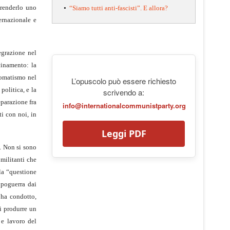
 renderlo uno
•
“Siamo tutti anti-fascisti”. E allora?
ternazionale e
egrazione nel
cinamento: la
utomatismo nel
L’opuscolo può essere richiesto
politica, e la
scrivendo a:
eparazione fra
info@internationalcommunistparty.org
ti con noi, in
Leggi PDF
e. Non si sono
 militanti che
 la “questione
opoguerra dai
o ha condotto,
di produrre un
a e lavoro del