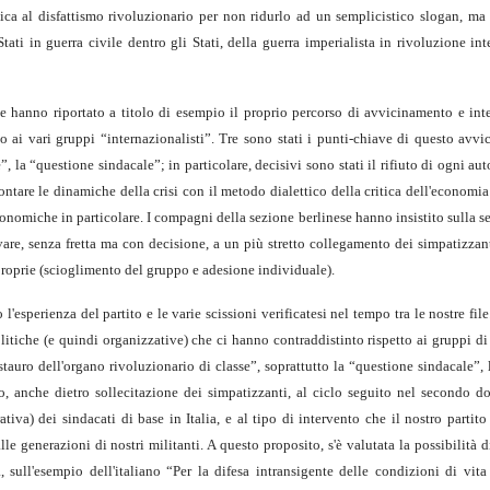
tica al disfattismo rivoluzionario per non ridurlo ad un semplicistico slogan, ma
tati in guerra civile dentro gli Stati, della guerra imperialista in rivoluzione in
e hanno riportato a titolo di esempio il proprio percorso di avvicinamento e int
o ai vari gruppi “internazionalisti”. Tre sono stati i punti-chiave di questo avvi
e”, la “questione sindacale”; in particolare, decisivi sono stati il rifiuto di ogni a
rontare le dinamiche della crisi con il metodo dialettico della critica dell'economia 
economiche in particolare. I compagni della sezione berlinese hanno insistito sulla s
ivare, senza fretta ma con decisione, a un più stretto collegamento dei simpatizzan
proprie (scioglimento del gruppo e adesione individuale).
esperienza del partito e le varie scissioni verificatesi nel tempo tra le nostre fil
itiche (e quindi organizzative) che ci hanno contraddistinto rispetto ai gruppi di
tauro dell'organo rivoluzionario di classe”, soprattutto la “questione sindacale”,
o, anche dietro sollecitazione dei simpatizzanti, al ciclo seguito nel secondo d
tiva) dei sindacati di base in Italia, e al tipo di intervento che il nostro partit
lle generazioni di nostri militanti. A questo proposito, s'è valutata la possibilità 
a, sull'esempio dell'italiano “Per la difesa intransigente delle condizioni di vit