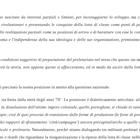
he suscitate da interessi parziali e limitati, per incoraggiarne lo sviluppo, ma 
 rivoluzionari e presentando le conquiste della lotta di classe come ponti di p
le realizzazioni parziali come su posizioni di arrivo e di barattare con esse le co
nomia e l'indipendenza della sua ideologia e delle sue organizzazioni, primissimo 
 condizioni soggettive di preparazione del proletariato nel senso che questo sia m
terà la storia, non appena queste si affacceranno, ed in modo da uscire dalla lott
sì precisato la nostra posizione in merito alla questione nazionale:
e sia finita dalla metà degli anni '70’. La posizione è dialetticamente articolata:
al
la dissoluzione dell'ultimo impero coloniale, quello portoghese, si chiude in tutt
ppie, cioè di quei processi di transizione dalle
forme di produzione
(le
forze di pr
ei rapporti di sfruttamento ‘città/campagna’) ancora precapitalistiche a quelle c
icale e proletaria
. Naturalmente, perché stiamo dialogando tra militanti proletari 
e ritardi che riguardano la riorganizzazione e la ripresa della lotta di classe nelle