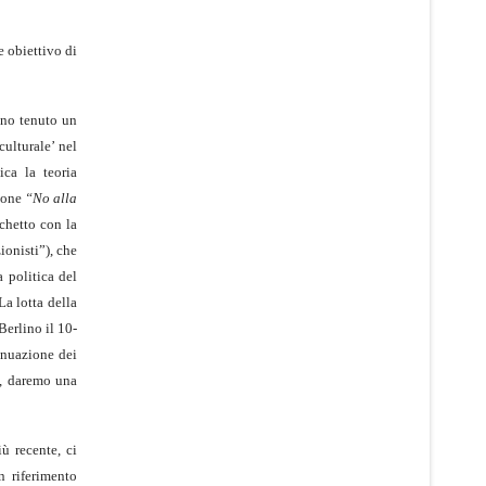
e obiettivo di
nno tenuto un
ulturale’ nel
ica la teoria
zione
“No alla
chetto con la
ionisti”), che
a politica del
La lotta della
Berlino il 10-
tinuazione dei
t, daremo una
ù recente, ci
n riferimento