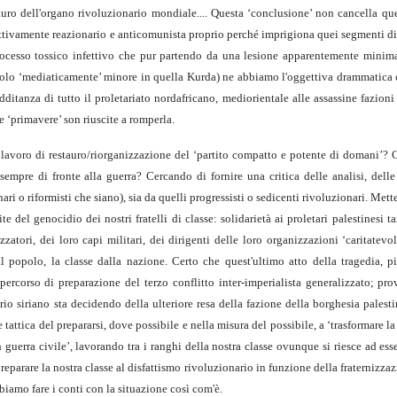
tauro dell'organo rivoluzionario mondiale.... Questa ‘conclusione’ non cancella qu
ettivamente reazionario e anticomunista proprio perché imprigiona quei segmenti di 
processo tossico infettivo che pur partendo da una lesione apparentemente minim
a solo ‘mediaticamente’ minore in quella Kurda) ne abbiamo l'oggettiva drammatica
itanza di tutto il proletariato nordafricano, mediorientale alle assassine fazioni
e ‘primavere’ son riuscite a romperla.
o lavoro di restauro/riorganizzazione del ‘partito compatto e potente di domani’? 
sempre di fronte alla guerra? Cercando di fornire una critica delle analisi, delle 
ari o riformisti che siano), sia da quelli progressisti o sedicenti rivoluzionari. Met
 del genocidio dei nostri fratelli di classe: solidarietà ai proletari palestinesi t
atori, dei loro capi militari, dei dirigenti delle loro organizzazioni ‘caritatevo
al popolo, la classe dalla nazione. Certo che quest'ultimo atto della tragedia, p
 percorso di preparazione del terzo conflitto inter-imperialista generalizzato; pr
torio siriano sta decidendo della ulteriore resa della fazione della borghesia palest
attica del prepararsi, dove possibile e nella misura del possibile, a ‘trasformare la 
in guerra civile’, lavorando tra i ranghi della nostra classe ovunque si riesce ad ess
reparare la nostra classe al disfattismo rivoluzionario in funzione della fraternizzaz
biamo fare i conti con la situazione così com'è.