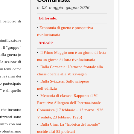
n. 03, maggio- giugno 2026
Editoriale:
l percorso di
•
Economia di guerra e prospettiva
rivoluzionaria
hiarificazione
Articoli:
o. Il “gruppo”
•
Il Primo Maggio non è un giorno di festa
ulla guerra (o
ma un giorno di lotta rivoluzionaria
lla sezione di
•
Dalla Germania: L’attacco frontale alla
a su temi come
classe operaia alla Volkswagen
n le) armi dei
•
Dalla Svizzera: Sullo sciopero
no partecipato
nell’edilizia
” e di quello
•
Memoria di classee: Rapporto al VI
Esecutivo Allargato dell’Internazionale
a che incontra
Comunista (17 febbraio – 15 marzo 1926.
tizzanti sono
V seduta, 23 febbraio 1926)
contro con noi
•
Dalla Cina: La “fabbrica del mondo”
i volontarismo
uccide altri 82 proletari