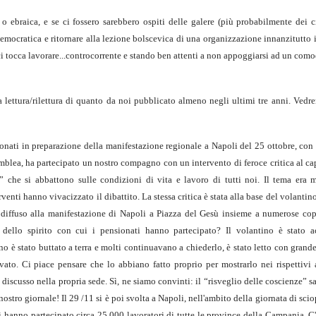
ebraica, e se ci fossero sarebbero ospiti delle galere (più probabilmente dei ci
emocratica e ritornare alla lezione bolscevica di una organizzazione innanzitutto il
 tocca lavorare...controcorrente e stando ben attenti a non appoggiarsi ad un como
la lettura/rilettura di quanto da noi pubblicato almeno negli ultimi tre anni. Ved
onati in preparazione della manifestazione regionale a Napoli del 25 ottobre, con
mblea, ha partecipato un nostro compagno con un intervento di feroce critica al ca
” che si abbattono sulle condizioni di vita e lavoro di tutti noi. Il tema era m
enti hanno vivacizzato il dibattito. La stessa critica è stata alla base del volantino
i diffuso alla manifestazione di Napoli a Piazza del Gesù insieme a numerose cop
dello spirito con cui i pensionati hanno partecipato? Il volantino è stato a
 è stato buttato a terra e molti continuavano a chiederlo, è stato letto con grand
ato. Ci piace pensare che lo abbiano fatto proprio per mostrarlo nei rispettivi
discusso nella propria sede. Sì, ne siamo convinti: il “risveglio delle coscienze” sar
nostro giornale! Il 29 /11 si è poi svolta a Napoli, nell'ambito della giornata di sci
i hanno partecipato circa 25.000 lavoratori di tutte le province della Campania. C