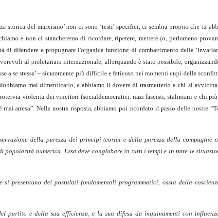
nza storica del marxismo’ non ci sono ‘testi’ specifici, ci sembra proprio che tu abb
hiamo e non ci stancheremo di ricordare, ripetere, mettere (o, perlomeno provarci
ità di difendere e propugnare l'organica funzione di combattimento della ‘invaria
vorevoli al proletariato internazionale, allorquando è stato possibile, organizzan
asse a se stessa’ – sicuramente più difficile e faticoso nei momenti cupi della sconfit
bbiamo mai dimenticarlo, e abbiamo il dovere di trasmetterlo a chi si avvicina 
tervia violenta dei vincitori (socialdemocratici, nazi fascisti, staliniani e chi pi
 mai arresa”. Nella nostra risposta, abbiamo poi ricordato il passo delle nostre “T
nservazione della purezza dei principi teorici e della purezza della compagine o
 popolarità numerica. Essa deve conglobare in tutti i tempi e in tutte le situazion
he si presentano dei postulati fondamentali programmatici, ossia della coscienz
el partito e della sua efficienza, e la sua difesa da inquinamenti con influenz