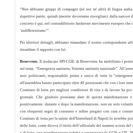
“Non abbiamo gruppi di compagni (né noi né altri) di lingua araba o 
rispettive patrie, quindi (mentre dovremmo risvegliarci dalla narcosi d
concreto è qui, nel contraddittorio fanfarone movimento europeo che ci
‘indifferentismo’”.
Per ulteriori dettagli, abbiamo rimandato il nostro corrispondente al
rinsaldare il rapporto con lui.
Benevento.
Il sindacato SPI-CGIL di Benevento ha mobilitato i pensi
sul tema: “Emergenza sanitaria, Sistema sanitario nazionale”. All’asse
suoi politicanti, responsabile primo e unico di tutte le “emergenze
all'assemblea hanno partecipato oltre 40 pensionati che con i loro interv
Comitato di lotta per migliori condizioni di vita e di lavoro ha po
giornale. Che giudizio possiamo dare di questa manifestazione e 
positivamente: durante e dopo la manifestazione, non un solo volantino
con eloquenti segni di consenso e infine piegato con cura e conserv
Comitato di lotta per la salute dell'hinterland di Napoli lo avrebbe poi 
delle lotte, come diceva il titolo dell’editoriale del numero scorso del 
e di lotta, una manifestazione indetta e organizzata da CGIL e UIL. V