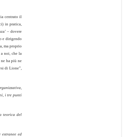
ia centrato il
) in pratica,
nza’ – dovere
do e dirigendo
ta, ma proprio
a noi, che la
ù ne ha più ne
esi di Lione”,
rganizzativa,
i, i tre punti
a teorica del
e estranee ed