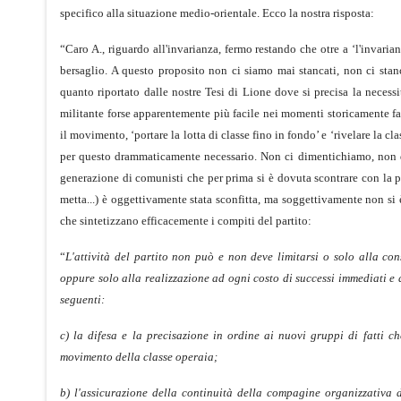
specifico alla situazione medio-orientale. Ecco la nostra risposta:
“Caro A., riguardo all'invarianza, fermo restando che otre a ‘l'invaria
bersaglio. A questo proposito non ci siamo mai stancati, non ci stanc
quanto riportato dalle nostre Tesi di Lione dove si precisa la necess
militante forse apparentemente più facile nei momenti storicamente fa
il movimento, ‘portare la lotta di classe fino in fondo’ e ‘rivelare la cl
per questo drammaticamente necessario. Non ci dimentichiamo, non do
generazione di comunisti che per prima si è dovuta scontrare con la pro
metta...) è oggettivamente stata sconfitta, ma soggettivamente non si è
che sintetizzano efficacemente i compiti del partito:
“
L'attività del partito non può e non deve limitarsi o solo alla co
oppure solo alla realizzazione ad ogni costo di successi immediati e di
seguenti:
c) la difesa e la precisazione in ordine ai nuovi gruppi di fatti c
movimento della classe operaia;
b) l'assicurazione della continuità della compagine organizzativa d