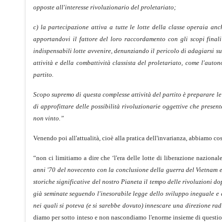
opposte all'interesse rivoluzionario del proletariato;
c) la partecipazione attiva a tutte le lotte della classe operaia anc
apportandovi il fattore del loro raccordamento con gli scopi finali
indispensabili lotte avvenire, denunziando il pericolo di adagiarsi sul
attività e della combattività classista del proletariato, come l'auto
partito.
Scopo supremo di questa complesse attività del partito è preparare le
di approfittare delle possibilità rivoluzionarie oggettive che presen
non vinto.”
Venendo poi all'attualità, cioè alla pratica dell'invarianza, abbiamo co
“non ci limitiamo a dire che ‘l'era delle lotte di liberazione nazional
anni '70 del novecento con la conclusione della guerra del Vietnam e 
storiche significative del nostro Pianeta il tempo delle rivoluzioni do
già seminate seguendo l'inesorabile legge dello sviluppo ineguale e d
nei quali si poteva (e si sarebbe dovuto) innescare una direzione rad
diamo per sotto inteso e non nascondiamo l'enorme insieme di questioni 