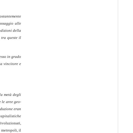
costantemente
assaggio alle
ndizioni della
tra queste il
esso in grado
a vincitore e
la metà degli
e le aree geo-
oduzione
eran
apitalistiche
rivoluzionari,
 metropoli, il