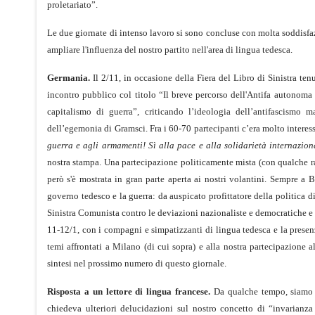
proletariato”.
Le due giornate di intenso lavoro si sono concluse con molta soddisfazi
ampliare l'influenza del nostro partito nell'area di lingua tedesca.
Germania.
Il 2/11, in occasione della Fiera del Libro di Sinistra ten
incontro pubblico col titolo “Il breve percorso dell'Antifa autonoma 
capitalismo di guerra”, criticando l’ideologia dell’antifascismo m
dell’egemonia di Gramsci. Fra i 60-70 partecipanti c’era molto interes
guerra e agli armamenti! Sì alla pace e alla solidarietà internazio
nostra stampa. Una partecipazione politicamente mista (con qualche rap
però s'è mostrata in gran parte aperta ai nostri volantini. Sempre a 
governo tedesco e la guerra: da auspicato profittatore della politica di
Sinistra Comunista contro le deviazioni nazionaliste e democratiche e 
11-12/1, con i compagni e simpatizzanti di lingua tedesca e la presen
temi affrontati a Milano (di cui sopra) e alla nostra partecipazion
sintesi nel prossimo numero di questo giornale.
Risposta a un lettore di lingua francese.
Da qualche tempo, siamo i
chiedeva ulteriori delucidazioni sul nostro concetto di “invarianz