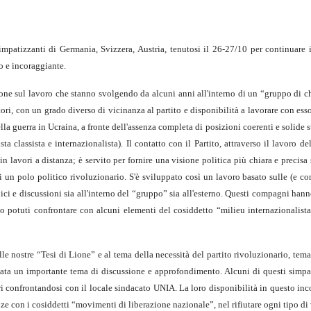
patizzanti di Germania, Svizzera, Austria, tenutosi il 26-27/10 per continuare i
o e incoraggiante.
ione sul lavoro che stanno svolgendo da alcuni anni all'interno di un “gruppo di c
ttori, con un grado diverso di vicinanza al partito e disponibilità a lavorare con ess
lla guerra in Ucraina, a fronte dell'assenza completa di posizioni coerenti e solide s
a classista e internazionalista). Il contatto con il Partito, attraverso il lavoro de
 lavori a distanza; è servito per fornire una visione politica più chiara e precis
 di un polo politico rivoluzionario. S'è sviluppato così un lavoro basato sulle (e co
lici e discussioni sia all'interno del “gruppo” sia all'esterno. Questi compagni han
no potuti confrontare con alcuni elementi del cosiddetto “milieu internazionalista
e nostre “Tesi di Lione” e al tema della necessità del partito rivoluzionario, tem
stata un importante tema di discussione e approfondimento. Alcuni di questi simpa
ri confrontandosi con il locale sindacato UNIA. La loro disponibilità in questo in
ze con i cosiddetti “movimenti di liberazione nazionale”, nel rifiutare ogni tipo d