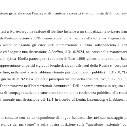
one generale e con l'impegno di mantenere contatti stretti, in vista dell'important
utasi a
Norimberga
, la sezione di Berlino insieme a un simpatizzante svizzero ha
dall'autoprotezione a ONG democratica. Sulla nascita della lotta per l'’egemonia c
a anche spiegando gli errori dell’Internazionale e infine sottoponendo a crit
se ed è seguita una discussione. A
Berlino
, il 3/10/2024, nel corso della manifesta
nale”
(circa 40mila partecipanti) abbiamo diffuso 1.000 volantini e tenuto un ban
presentante di partiti e gruppi borghesi, alcuni difensori della Russia e “cospiraz
Berlino, nella nostra sede, abbiamo tenuto poi due incontri pubblici: il 31/10, “L
 guerra della NATO a una delle principali vittime della crisi bellica”; e il 28/11, “
l'opportunismo nell'Internazionale comunista”. Dell’incontro tenutosi in seguito a 
za di compagni italiani, e strutturato intorno a una conferenza pubblica, alla con
e all’annuale manifestazione del 12/1 in ricordo di Lenin, Luxemburg e Liebknech
n contatto con un corrispondente di lingua francese, che, nel suo messaggio pi
a storica del marxismo” e sulla nostra posizione sulla “questione nazionale” co