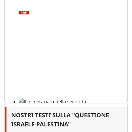
tragedia proletaria
PDF
NOSTRI TESTI SULLA "QUESTIONE
Il proletariato nella seconda
guerra mondiale e nella
ISRAELE-PALESTINA"
"Resistenza" antifascista