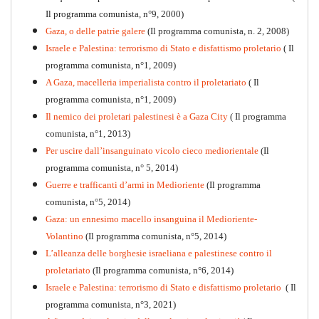
Il programma comunista, n°9, 2000)
Gaza, o delle patrie galere
(Il programma comunista, n. 2, 2008)
Israele e Palestina: terrorismo di Stato e disfattismo proletario
( Il
programma comunista, n°1, 2009)
A Gaza, macelleria imperialista contro il proletariato
( Il
programma comunista, n°1, 2009)
Il nemico dei proletari palestinesi è a Gaza City
( Il programma
Per la difesa intransigente
comunista, n°1, 2013)
PDF
Per uscire dall’insanguinato vicolo cieco mediorientale
(Il
programma comunista, n° 5, 2014)
Guerre e trafficanti d’armi in Medioriente
(Il programma
comunista, n°5, 2014)
Gaza: un ennesimo macello insanguina il Medioriente-
Volantino
(Il programma comunista, n°5, 2014)
L’alleanza delle borghesie israeliana e palestinese contro il
proletariato
(Il programma comunista, n°6, 2014)
Israele e Palestina: terrorismo di Stato e disfattismo proletario
( Il
programma comunista, n°3, 2021)