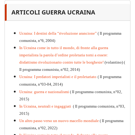
The internationalist
ARTICOLI GUERRA UCRAINA
PDF
n
.12
, 2026
Ucraina: I destini della “rivoluzione arancione”
( Il programma
comunista, n°6, 2004)
In Ucraina come in tutto il mondo, di fronte alla guerra
imperialista la parola d’ordine proletaria torni a essere:
disfattismo rivoluzionario contro tutte le borghesie!
(volantino)
(
Il programma comunista, n°02, 2014)
Ucraina: I predatori imperialisti e il proletariato
( Il programma
comunista, n°03-04, 2014)
Ucraina: guerra e nazionalismi
( Il programma comunista, n°02,
2015)
In Ucraina, neutrali e ingaggiati
( Il programma comunista, n°03,
2015)
Un altro passo verso un nuovo macello mondiale
( Il programma
Kommunistisches Programm
comunista, n°02, 2022)
PDF
n°10 - 2026