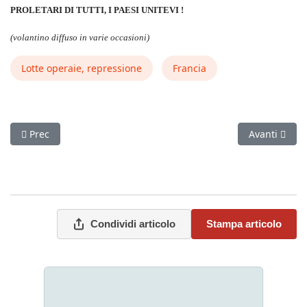
PROLETARI DI TUTTI, I PAESI UNITEVI !
(volantino diffuso in varie occasioni)
Lotte operaie, repressione
Francia
Articolo precedente: Vita di partito
Articolo succ
Prec
Avanti
Condividi articolo
Stampa articolo