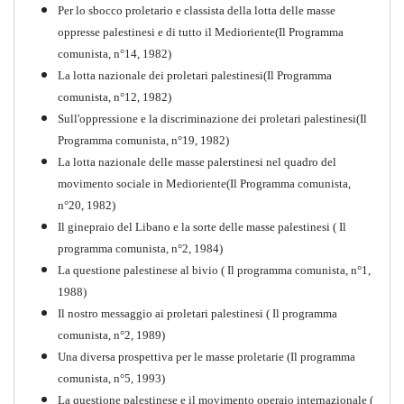
Per lo sbocco proletario e classista della lotta delle masse
oppresse palestinesi e di tutto il Medioriente(Il Programma
comunista, n°14, 1982)
La lotta nazionale dei proletari palestinesi(Il Programma
comunista, n°12, 1982)
Sull'oppressione e la discriminazione dei proletari palestinesi(Il
Programma comunista, n°19, 1982)
La lotta nazionale delle masse palerstinesi nel quadro del
movimento sociale in Medioriente(Il Programma comunista,
1917-2017 Ieri Oggi Domani
n°20, 1982)
Il ginepraio del Libano e la sorte delle masse palestinesi ( Il
Quaderno n°9
PDF
programma comunista, n°2, 1984)
La questione palestinese al bivio ( Il programma comunista, n°1,
1988)
Il nostro messaggio ai proletari palestinesi ( Il programma
comunista, n°2, 1989)
Una diversa prospettiva per le masse proletarie (Il programma
comunista, n°5, 1993)
La questione palestinese e il movimento operaio internazionale (