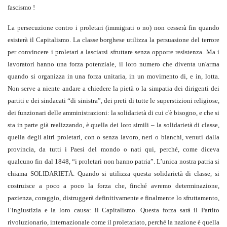
fascismo !
La persecuzione contro i proletari (immigrati o no) non cesserà fin quando
esisterà il Capitalismo. La classe borghese utilizza la persuasione del terrore
per convincere i proletari a lasciarsi sfruttare senza opporre resistenza. Ma i
lavoratori hanno una forza potenziale, il loro numero che diventa un'arma
quando si organizza in una forza unitaria, in un movimento di, e in, lotta.
Non serve a niente andare a chiedere la pietà o la simpatia dei dirigenti dei
partiti e dei sindacati “di sinistra”, dei preti di tutte le superstizioni religiose,
dei funzionari delle amministrazioni: la solidarietà di cui c'è bisogno, e che si
sta in parte già realizzando, è quella dei loro simili – la solidarietà di classe,
quella degli altri proletari, con o senza lavoro, neri o bianchi, venuti dalla
provincia, da tutti i Paesi del mondo o nati qui, perché, come diceva
qualcuno fin dal 1848, “i proletari non hanno patria”. L’unica nostra patria si
chiama SOLIDARIETÀ. Quando si utilizza questa solidarietà di classe, si
costruisce a poco a poco la forza che, finché avremo determinazione,
pazienza, coraggio, distruggerà definitivamente e finalmente lo sfruttamento,
l’ingiustizia e la loro causa: il Capitalismo. Questa forza sarà il Partito
rivoluzionario, internazionale come il proletariato, perché la nazione è quella