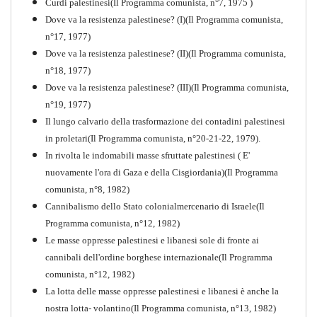
Curdi palestinesi(Il Programma comunista, n°7, 1975 )
Dove va la resistenza palestinese? (I)(Il Programma comunista,
n°17, 1977)
Dove va la resistenza palestinese? (II)(Il Programma comunista,
n°18, 1977)
Dove va la resistenza palestinese? (III)(Il Programma comunista,
n°19, 1977)
Il lungo calvario della trasformazione dei contadini palestinesi
in proletari(Il Programma comunista, n°20-21-22, 1979).
In rivolta le indomabili masse sfruttate palestinesi ( E'
nuovamente l'ora di Gaza e della Cisgiordania)(Il Programma
comunista, n°8, 1982)
Cannibalismo dello Stato colonialmercenario di Israele(Il
Perchè la Russia non era
Programma comunista, n°12, 1982)
comunista
Le masse oppresse palestinesi e libanesi sole di fronte ai
PDF
Quaderno n°10
cannibali dell'ordine borghese internazionale(Il Programma
comunista, n°12, 1982)
La lotta delle masse oppresse palestinesi e libanesi è anche la
nostra lotta- volantino(Il Programma comunista, n°13, 1982)