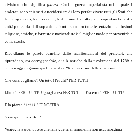
divisione che significa
guerra.
Quella guerra imperialista nella quale i
proletari sono chiamati a uccidersi tra di loro per far vivere tutti gli Stati che
li imprigionano, li opprimono, li sfruttano. La lotta per conquistare la nostra
unità proletaria al di sopra delle frontiere contro tutte le tentazioni e illusioni
religiose, etniche, riformiste e nazionaliste è il miglior modo per prevenirla e
combatterla.
Ricordiamo le parole scandite dalle manifestazioni dei proletari, che
riprendono,
ma correggendole
, quelle antiche della rivoluzione del 1789 a
cui noi aggiungiamo quella che dice “Requisizione delle case vuote!”
Che cosa vogliamo? Un tetto! Per chi? PER TUTTI !
Libertà PER TUTTI! Uguaglianza PER TUTTI! Fraternità PER TUTTI !
E la piazza di chi è ? E’ NOSTRA!
Sono qui, non partirò!
Vergogna a quel potere che fa la guerra ai minorenni non accompagnati!