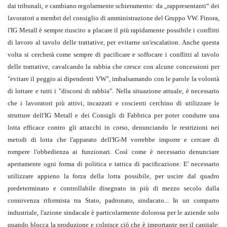
dai tribunali, e cambiano regolarmente schieramento: da „rappresentanti“ dei
lavoratori a membri del consiglio di amministrazione del Gruppo VW. Finora,
l'IG Metall è sempre riuscito a placare il più rapidamente possibile i conflitti
di lavoro al tavolo delle trattative, per evitarne un'escalation. Anche questa
volta si cercherà come sempre di pacificare e soffocare i conflitti al tavolo
delle trattative, cavalcando la rabbia che cresce con alcune concessioni per
"evitare il peggio ai dipendenti VW", imbalsamando con le parole la volontà
di lottare e tutti i "discorsi di rabbia". Nella situazione attuale, è necessario
che i lavoratori più attivi, incazzati e coscienti cerchino di utilizzare le
strutture dell'IG Metall e dei Consigli di Fabbrica per poter condurre una
lotta efficace contro gli attacchi in corso, denunciando le restrizioni nei
metodi di lotta che l'apparato dell'IG-M vorrebbe imporre e cercare di
rompere l'obbedienza ai funzionari. Così come è necessario denunciare
apertamente ogni forma di politica e tattica di pacificazione. E' necessario
utilizzare appieno la forza della lotta possibile, per uscire dal quadro
predeterminato e controllabile disegnato in più di mezzo secolo dalla
connivenza riformista tra Stato, padronato, sindacato... In un comparto
industriale, l'azione sindacale è particolarmente dolorosa per le aziende solo
quando blocca la produzione e colpisce ciò che è importante per il capitale: