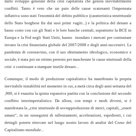
dallo sviluppo generale della crisi capitalista che genera inevitabilmente
conflitti. Tanto è vero che un paio delle cause scatenanti l'impennata
inflattiva sono stati l'enormità del debito pubblico (caratteristica strutttturale
dello Stato borghese fin dai suoi primi vagiti...) e la politica del denaro a
basso costo con cui gli Stati e le loro banche centrali, soprattutto la BCE in
Europa e la Fed negli Stati Uniti, hanno inondato i mercati per contrastare
invano la crisi finanziaria globale del 2007/2008 e degli anni successivi. La
pandemia di coronavirus, con il suo sfruttamento ideologico, economico e
sociale, è stata poi un ottimo pretesto per mascherare le cause strutturali della
crisi e continuare a stampare inutile denaro...
Comunque, il modo di produzione capitalistico ha manifestato la propria
inevitabile instabilità nel momento in cui, a metà circa degli anni settanta del
‚900, si è esaurita la spinta espansiva partita con la conclusione del secondo
conflitto interimperialistico. Da allora, con tempi e modi diversi, si è
manifestata la „crisi strutturale di sovrapproduzione di merci, capitali, „esseri
umani“, in un susseguirsi di rallentamenti, accelerazioni, espedienti, i cui
dettagli potrete ritrovare nel lungo nostro lavoro di analisi del Corso del
Capitalismo mondiale...