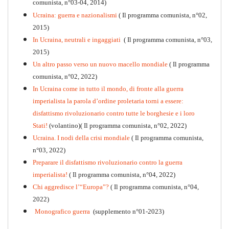
comunista, n°03-04, 2014)
Ucraina: guerra e nazionalismi
( Il programma comunista, n°02,
2015)
In Ucraina, neutrali e ingaggiati
( Il programma comunista, n°03,
2015)
Un altro passo verso un nuovo macello mondiale
( Il programma
Kommunistisches Programm
comunista, n°02, 2022)
PDF
n°10 - 2026
In Ucraina come in tutto il mondo, di fronte alla guerra
imperialista la parola d’ordine proletaria torni a essere:
disfattismo rivoluzionario contro tutte le borghesie e i loro
Stati!
(volantino)( Il programma comunista, n°02, 2022)
Ucraina. I nodi della crisi mondiale
( Il programma comunista,
n°03, 2022)
Preparare il disfattismo rivoluzionario contro la guerra
imperialista!
( Il programma comunista, n°04, 2022)
Chi aggredisce l’“Europa”?
( Il programma comunista, n°04,
2022)
Monografico guerra
(supplemento n°01-2023)