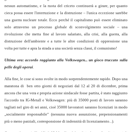
nessun automatismo, e la ruota del criceto continuerà a girare, per quanto
cieca possa essere l'interruzione e la distruzione – l'unica eccezione sarebbe
una guerra nucleare totale. Ecco perché il capitalismo può essere eliminato
solo attraverso un processo globale di sconvolgimento sociale – una
rivoluzione che metta fine al lavoro salariato, alla crisi, alla guerra, alla
distruzione dell'ambiente e a tutte le altre condizioni di oppressione una
volta per tutte e apra la strada a una società senza classi, il comunismo!
Ultima ora: accordo raggiunto alla Volkswagen... un gioco truccato sulla
pelle degli operai
.
Alla fine, le cose si sono svolte in modo sorprendentemente rapido. Dopo una
maratona di ben otto giorni di negoziati dal 12 al 20 di dicembre, prima
ancora che una vera e propria azione sindacale fosse partita, è stato raggiunto
l'accordo tra IG-Metall e Volkswagen: più di 35000 posti di lavoro saranno
tagliati nel giro di sei anni, cioè 35000 lavoratori saranno licenziati in modo
„socialmente responsabile“ (nessuna nuova assunzione, prepensionamenti
più o meno parziali, corresponsione di indennità di licenziamento...).