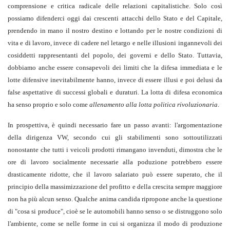
comprensione e critica radicale delle relazioni capitalistiche. Solo così
possiamo difenderci oggi dai crescenti attacchi dello Stato e del Capitale,
prendendo in mano il nostro destino e lottando per le nostre condizioni di
vita e di lavoro, invece di cadere nel letargo e nelle illusioni ingannevoli dei
cosiddetti rappresentanti del popolo, dei governi e dello Stato. Tuttavia,
dobbiamo anche essere consapevoli dei limiti che la difesa immediata e le
lotte difensive inevitabilmente hanno, invece di essere illusi e poi delusi da
false aspettative di successi globali e duraturi. La lotta di difesa economica
ha senso proprio e solo come
allenamento alla lotta politica rivoluzionaria
.
In prospettiva, è quindi necessario fare un passo avanti: l'argomentazione
della dirigenza VW, secondo cui gli stabilimenti sono sottoutilizzati
nonostante che tutti i veicoli prodotti rimangano invenduti, dimostra che le
ore di lavoro socialmente necessarie alla poduzione potrebbero essere
drasticamente ridotte, che il lavoro salariato può essere superato, che il
principio della massimizzazione del profitto e della crescita sempre maggiore
non ha più alcun senso. Qualche anima candida ripropone anche la questione
di "cosa si produce", cioè se le automobili hanno senso o se distruggono solo
l'ambiente, come se nelle forme in cui si organizza il modo di produzione