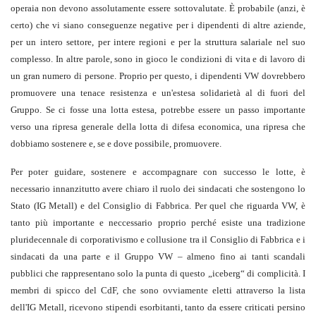
operaia non devono assolutamente essere sottovalutate. È probabile (anzi, è
certo) che vi siano conseguenze negative per i dipendenti di altre aziende,
per un intero settore, per intere regioni e per la struttura salariale nel suo
complesso. In altre parole, sono in gioco le condizioni di vita e di lavoro di
un gran numero di persone. Proprio per questo, i dipendenti VW dovrebbero
promuovere una tenace resistenza e un'estesa solidarietà al di fuori del
Gruppo. Se ci fosse una lotta estesa, potrebbe essere un passo importante
verso una ripresa generale della lotta di difesa economica, una ripresa che
dobbiamo sostenere e, se e dove possibile, promuovere.
Per poter guidare, sostenere e accompagnare con successo le lotte, è
necessario innanzitutto avere chiaro il ruolo dei sindacati che sostengono lo
Stato (IG Metall) e del Consiglio di Fabbrica. Per quel che riguarda VW, è
tanto più importante e neccessario proprio perché esiste una tradizione
pluridecennale di corporativismo e collusione tra il Consiglio di Fabbrica e i
sindacati da una parte e il Gruppo VW – almeno fino ai tanti scandali
pubblici che rappresentano solo la punta di questo „iceberg“ di complicità. I
membri di spicco del CdF, che sono ovviamente eletti attraverso la lista
dell'IG Metall, ricevono stipendi esorbitanti, tanto da essere criticati persino