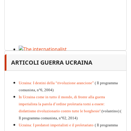
The internationalist
ARTICOLI GUERRA UCRAINA
PDF
n
.12
, 2026
Ucraina: I destini della “rivoluzione arancione”
( Il programma
comunista, n°6, 2004)
In Ucraina come in tutto il mondo, di fronte alla guerra
imperialista la parola d’ordine proletaria torni a essere:
disfattismo rivoluzionario contro tutte le borghesie!
(volantino)
(
Il programma comunista, n°02, 2014)
Ucraina: I predatori imperialisti e il proletariato
( Il programma