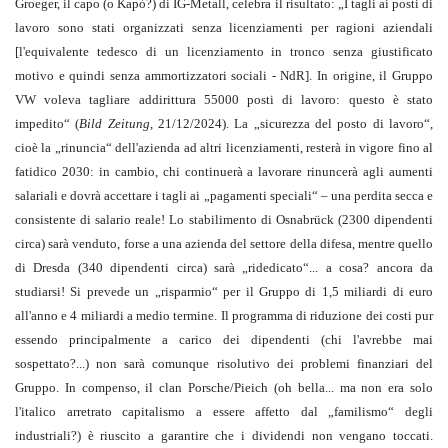
Groeger, il capo (o Kapò?) di IG-Metall, celebra il risultato: „I tagli ai posti di
lavoro sono stati organizzati senza licenziamenti per ragioni aziendali
[l'equivalente tedesco di un licenziamento in tronco senza giustificato
motivo e quindi senza ammortizzatori sociali - NdR]. In origine, il Gruppo
VW voleva tagliare addirittura 55000 posti di lavoro: questo è stato
impedito“ (
Bild Zeitung
, 21/12/2024). La „sicurezza del posto di lavoro“,
cioè la „rinuncia“ dell'azienda ad altri licenziamenti, resterà in vigore fino al
fatidico 2030: in cambio, chi continuerà a lavorare rinuncerà agli aumenti
salariali e dovrà accettare i tagli ai „pagamenti speciali“ – una perdita secca e
consistente di salario reale! Lo stabilimento di Osnabrück (2300 dipendenti
circa) sarà venduto, forse a una azienda del settore della difesa, mentre quello
di Dresda (340 dipendenti circa) sarà „ridedicato“... a cosa? ancora da
studiarsi! Si prevede un „risparmio“ per il Gruppo di 1,5 miliardi di euro
all'anno e 4 miliardi a medio termine. Il programma di riduzione dei costi pur
essendo principalmente a carico dei dipendenti (chi l'avrebbe mai
sospettato?...) non sarà comunque risolutivo dei problemi finanziari del
Gruppo. In compenso, il clan Porsche/Pieich (oh bella... ma non era solo
l'italico arretrato capitalismo a essere affetto dal „familismo“ degli
industriali?) è riuscito a garantire che i dividendi non vengano toccati.