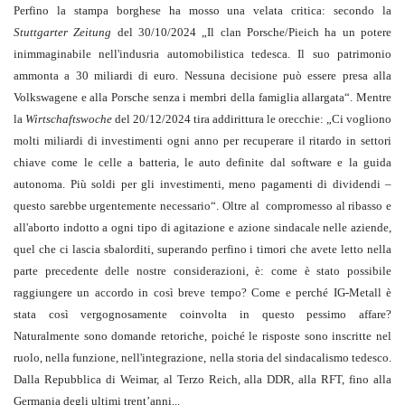
Perfino la stampa borghese ha mosso una velata critica: secondo la
Stuttgarter Zeitung
del 30/10/2024 „Il clan Porsche/Pieich ha un potere
inimmaginabile nell'indusria automobilistica tedesca. Il suo patrimonio
ammonta a 30 miliardi di euro. Nessuna decisione può essere presa alla
Volkswagene e alla Porsche senza i membri della famiglia allargata“. Mentre
la
Wirtschaftswoche
del 20/12/2024 tira addirittura le orecchie: „Ci vogliono
molti miliardi di investimenti ogni anno per recuperare il ritardo in settori
chiave come le celle a batteria, le auto definite dal software e la guida
autonoma. Più soldi per gli investimenti, meno pagamenti di dividendi –
questo sarebbe urgentemente necessario“. Oltre al compromesso al ribasso e
all'aborto indotto a ogni tipo di agitazione e azione sindacale nelle aziende,
quel che ci lascia sbalorditi, superando perfino i timori che avete letto nella
parte precedente delle nostre considerazioni, è: come è stato possibile
raggiungere un accordo in così breve tempo? Come e perché IG-Metall è
stata così vergognosamente coinvolta in questo pessimo affare?
Naturalmente sono domande retoriche, poiché le risposte sono inscritte nel
ruolo, nella funzione, nell'integrazione, nella storia del sindacalismo tedesco.
Dalla Repubblica di Weimar, al Terzo Reich, alla DDR, alla RFT, fino alla
Germania degli ultimi trent’anni...