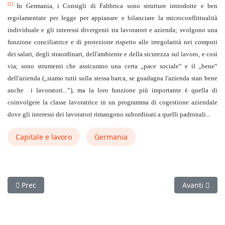
[1]
In Germania, i Consigli di Fabbrica sono strutture introdotte e ben
regolamentate per legge per appianare e bilanciare la microconflittualità
individuale e gli interessi divergenti tra lavoratori e azienda; svolgono una
funzione conciliatrice e di protezione rispetto alle irregolarità nei computi
dei salari, degli straordinari, dell'ambiente e della sicurezza sul lavoro, e così
via; sono strumenti che assicurano una certa „pace sociale“ e il „bene“
dell'azienda („siamo tutti sulla stessa barca, se guadagna l'azienda stan bene
anche i lavoratori...“), ma la loro funzione più importante è quella di
coinvolgere la classe lavoratrice in un programma di cogestione aziendale
dove gli interessi dei lavoratori rimangono subordinati a quelli padronali...
Capitale e lavoro
Germania
Articolo precedente: Da Parigi: La galera e la gioia (Viva la lott
Articolo succ
Prec
Avanti