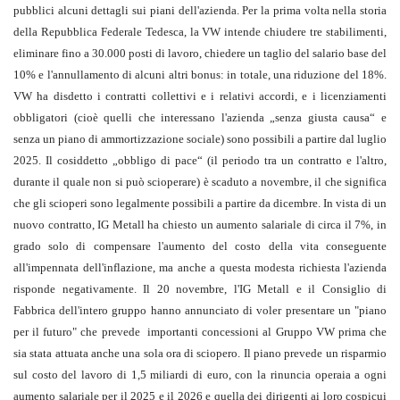
pubblici alcuni dettagli sui piani dell'azienda. Per la prima volta nella storia
della Repubblica Federale Tedesca, la VW intende chiudere tre stabilimenti,
eliminare fino a 30.000 posti di lavoro, chiedere un taglio del salario base del
10% e l'annullamento di alcuni altri bonus: in totale, una riduzione del 18%.
VW ha disdetto i contratti collettivi e i relativi accordi, e i licenziamenti
obbligatori (cioè quelli che interessano l'azienda „senza giusta causa“ e
senza un piano di ammortizzazione sociale) sono possibili a partire dal luglio
2025. Il cosiddetto „obbligo di pace“ (il periodo tra un contratto e l'altro,
durante il quale non si può scioperare) è scaduto a novembre, il che significa
che gli scioperi sono legalmente possibili a partire da dicembre. In vista di un
nuovo contratto, IG Metall ha chiesto un aumento salariale di circa il 7%, in
grado solo di compensare l'aumento del costo della vita conseguente
all'impennata dell'inflazione, ma anche a questa modesta richiesta l'azienda
risponde negativamente. Il 20 novembre, l'IG Metall e il Consiglio di
Fabbrica dell'intero gruppo hanno annunciato di voler presentare un "piano
per il futuro" che prevede importanti concessioni al Gruppo VW prima che
sia stata attuata anche una sola ora di sciopero. Il piano prevede un risparmio
sul costo del lavoro di 1,5 miliardi di euro, con la rinuncia operaia a ogni
aumento salariale per il 2025 e il 2026 e quella dei dirigenti ai loro cospicui