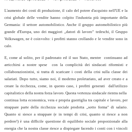
L'aumento dei costi di produzione, il calo del potere d'acquisto nell'UE e la
crisi globale delle vendite hanno colpito l'industria più importante della
Germania: il settore automobilistico. Anche il gruppo automobilistico più
grande d'Europa, uno dei maggiori „datori di lavoro“ tedeschi, il Gruppo
Volkswagen, ne è coinvolto: i profitti stanno crollando e le vendite sono in
calo.
E, come al solito, per il padronato ed il suo Stato, mentre continuano ad
arricchirsi a nostre spese con la complicità dei sindacati riformisti e
collaborazionistisi, si tratta di scaricare i costi della crisi sulla classe dei
salariati. Dopo tutto, siamo noi, il moderno proletariato, ad aver creato e a
creare la ricchezza, come, in questo caso, i profitti generati dall'utilizzo
capitalistico della nostra forza lavoro. Questa vertenza sindacale rientra nella
continua lotta economica, vera e propria guerriglia tra capitale e lavoro, per
strappare parte della ricchezza sociale prodotta „sotto forma“ di salario.
Quanto si siesce a strappare (e in tempi di crisi, quanto si riesce a non
perdere!) è una difficile questione di equilibrio sociale proporzionale alla
energia che la nostra classe riesce a dispiegare facendo i conti con i vincoli