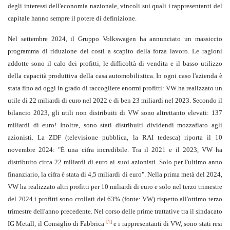
degli interessi dell'economia nazionale, vincoli sui quali i rappresentanti del
capitale hanno sempre il potere di definizione.
Nel settembre 2024, il Gruppo Volkswagen ha annunciato un massiccio
programma di riduzione dei costi a scapito della forza lavoro. Le ragioni
addotte sono il calo dei profitti, le difficoltà di vendita e il basso utilizzo
della capacità produttiva della casa automobilistica. In ogni caso l'azienda è
stata fino ad oggi in grado di raccogliere enormi profitti: VW ha realizzato un
utile di 22 miliardi di euro nel 2022 e di ben 23 miliardi nel 2023. Secondo il
bilancio 2023, gli utili non distribuiti di VW sono altrettanto elevati: 137
miliardi di euro! Inoltre, sono stati distribuiti dividendi mozzafiato agli
azionisti. La ZDF (televisione pubblica, la RAI tedesca) riporta il 10
novembre 2024: "È una cifra incredibile. Tra il 2021 e il 2023, VW ha
distribuito circa 22 miliardi di euro ai suoi azionisti. Solo per l'ultimo anno
finanziario, la cifra è stata di 4,5 miliardi di euro". Nella prima metà del 2024,
VW ha realizzato altri profitti per 10 miliardi di euro e solo nel terzo trimestre
del 2024 i profitti sono crollati del 63% (fonte: VW) rispetto all'ottimo terzo
trimestre dell'anno precedente. Nel corso delle prime trattative tra il sindacato
[1]
IG Metall, il Consiglio di Fabbrica
e i rappresentanti di VW, sono stati resi