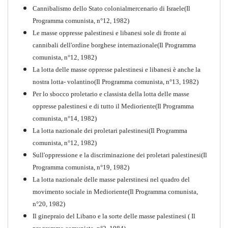
Cannibalismo dello Stato colonialmercenario di Israele(Il
Perchè la Russia non era
Programma comunista, n°12, 1982)
comunista
Le masse oppresse palestinesi e libanesi sole di fronte ai
PDF
Quaderno n°10
cannibali dell'ordine borghese internazionale(Il Programma
comunista, n°12, 1982)
La lotta delle masse oppresse palestinesi e libanesi è anche la
nostra lotta- volantino(Il Programma comunista, n°13, 1982)
Per lo sbocco proletario e classista della lotta delle masse
oppresse palestinesi e di tutto il Medioriente(Il Programma
comunista, n°14, 1982)
La lotta nazionale dei proletari palestinesi(Il Programma
comunista, n°12, 1982)
Sull'oppressione e la discriminazione dei proletari palestinesi(Il
Programma comunista, n°19, 1982)
La lotta nazionale delle masse palerstinesi nel quadro del
movimento sociale in Medioriente(Il Programma comunista,
1917-2017 Ieri Oggi Domani
n°20, 1982)
Il ginepraio del Libano e la sorte delle masse palestinesi ( Il
Quaderno n°9
PDF