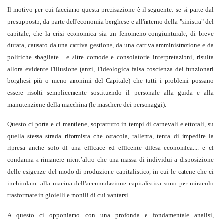
Il motivo per cui facciamo questa precisazione è il seguente: se si parte dal
presupposto, da parte dell'economia borghese e all'interno della "sinistra" del
capitale, che la crisi economica sia un fenomeno congiunturale, di breve
durata, causato da una cattiva gestione, da una cattiva amministrazione e da
politiche sbagliate... e altre comode e consolatorie interpretazioni, risulta
allora evidente l'illusione (anzi, l'ideologica falsa coscienza dei funzionari
borghesi più o meno anonimi del Capitale) che tutti i problemi possano
essere risolti semplicemente sostituendo il personale alla guida e alla
manutenzione della macchina (le maschere dei personaggi).
Questo ci porta e ci mantiene, soprattutto in tempi di carnevali elettorali, su
quella stessa strada riformista che ostacola, rallenta, tenta di impedire la
ripresa anche solo di una efficace ed efficente difesa economica.... e ci
condanna a rimanere nient’altro che una massa di individui a disposizione
delle esigenze del modo di produzione capitalistico, in cui le catene che ci
inchiodano alla macina dell'accumulazione capitalistica sono per miracolo
trasformate in gioielli e monili di cui vantarsi.
A questo ci opponiamo con una profonda e fondamentale analisi,