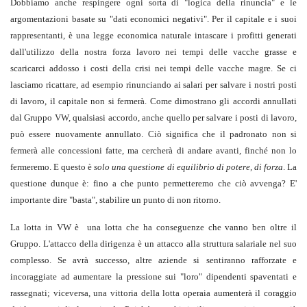
Dobbiamo anche respingere ogni sorta di "logica della rinuncia" e le
argomentazioni basate su "dati economici negativi". Per il capitale e i suoi
rappresentanti, è una legge economica naturale intascare i profitti generati
dall'utilizzo della nostra forza lavoro nei tempi delle vacche grasse e
scaricarci addosso i costi della crisi nei tempi delle vacche magre. Se ci
lasciamo ricattare, ad esempio rinunciando ai salari per salvare i nostri posti
di lavoro, il capitale non si fermerà. Come dimostrano gli accordi annullati
dal Gruppo VW, qualsiasi accordo, anche quello per salvare i posti di lavoro,
può essere nuovamente annullato. Ciò significa che il padronato non si
fermerà alle concessioni fatte, ma cercherà di andare avanti, finché non lo
fermeremo. E questo è
solo una questione di equilibrio di potere, di forza
. La
questione dunque è: fino a che punto permetteremo che ciò avvenga? E'
importante dire "basta", stabilire un punto di non ritorno.
La lotta in VW è una lotta che ha conseguenze che vanno ben oltre il
Gruppo. L'attacco della dirigenza è un attacco alla struttura salariale nel suo
complesso. Se avrà successo, altre aziende si sentiranno rafforzate e
incoraggiate ad aumentare la pressione sui "loro" dipendenti spaventati e
rassegnati; viceversa, una vittoria della lotta operaia aumenterà il coraggio