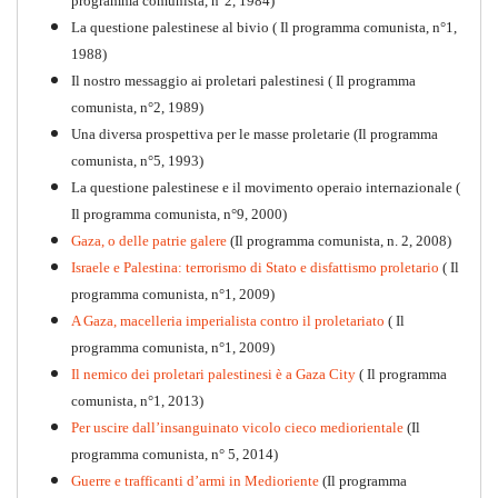
programma comunista, n°2, 1984)
La questione palestinese al bivio ( Il programma comunista, n°1,
1988)
Il nostro messaggio ai proletari palestinesi ( Il programma
comunista, n°2, 1989)
Una diversa prospettiva per le masse proletarie (Il programma
comunista, n°5, 1993)
La questione palestinese e il movimento operaio internazionale (
Il programma comunista, n°9, 2000)
Gaza, o delle patrie galere
(Il programma comunista, n. 2, 2008)
Israele e Palestina: terrorismo di Stato e disfattismo proletario
( Il
programma comunista, n°1, 2009)
A Gaza, macelleria imperialista contro il proletariato
( Il
programma comunista, n°1, 2009)
Il nemico dei proletari palestinesi è a Gaza City
( Il programma
Per la difesa intransigente
comunista, n°1, 2013)
PDF
Per uscire dall’insanguinato vicolo cieco mediorientale
(Il
programma comunista, n° 5, 2014)
Guerre e trafficanti d’armi in Medioriente
(Il programma