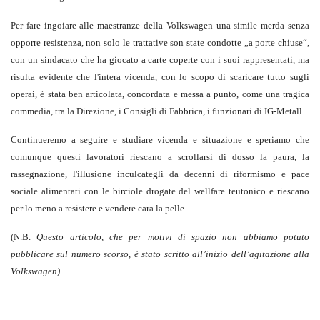
Per fare ingoiare alle maestranze della Volkswagen una simile merda senza
opporre resistenza, non solo le trattative son state condotte „a porte chiuse“,
con un sindacato che ha giocato a carte coperte con i suoi rappresentati, ma
risulta evidente che l'intera vicenda, con lo scopo di scaricare tutto sugli
operai, è stata ben articolata, concordata e messa a punto, come una tragica
commedia, tra la Direzione, i Consigli di Fabbrica, i funzionari di IG-Metall.
Continueremo a seguire e studiare vicenda e situazione e speriamo che
comunque questi lavoratori riescano a scrollarsi di dosso la paura, la
rassegnazione, l'illusione inculcategli da decenni di riformismo e pace
sociale alimentati con le birciole drogate del wellfare teutonico e riescano
per lo meno a resistere e vendere cara la pelle.
(N.B.
Questo articolo, che per motivi di spazio non abbiamo potuto
pubblicare sul numero scorso,
è stato scritto all
’inizio dell
’agitazione alla
Volkswagen)