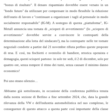
“bonus di risultato“. Il denaro risparmiato dovrebbe essere versato in un
"fondo futuro" da utilizzare per compensare in modo flessibile la riduzione
dell'orario di lavoro e "continuare a organizzare i tagli al personale in modo
socialmente responsabile" (IG-M). A sostegno di questa „piattaforma“, IG-
Metall annuncia una tornata di „scioperi di avvertimento“ (lo „sciopero di
avvertimento“ dovrebbe servire a convincere le controparti della
determinazione alla lotta del sindacato!), ma la controparte nelle tre tornate
negoziali condotte a partire dal 21 novembre rifiuta perfino queste proposte
di resa. E così, tra fischietti e sventolio di bandiere, retorica operaista e
demagogia, questi scioperi partono: in sole tre sedi, il 2 di dicembre, solo per
quattro ore, senza rompere il ritmo dei turni, senza causare il minimo danno
economico!
Poi uno strano silenzio....
Abbiamo già sottolineato, in occasione della conferenza pubblica tenuta
dalla nostra sezione di Berlino a fine settembre 2024, che, data la grande
rilevanza della VW e dell'industria automobilistica nel suo complesso, le
conseguenze di questo attacco a questa parte così importante della classe