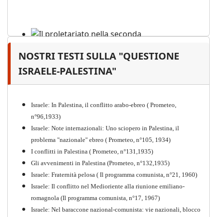
NOSTRI TESTI SULLA "QUESTIONE
Il proletariato nella seconda
guerra mondiale e nella
ISRAELE-PALESTINA"
"Resistenza" antifascista
PDF
Quaderno n°4 (nuova edizione 2021)
Israele: In Palestina, il conflitto arabo-ebreo ( Prometeo,
n°96,1933)
Israele: Note internazionali: Uno sciopero in Palestina, il
problema "nazionale" ebreo ( Prometeo, n°105, 1934)
I conflitti in Palestina ( Prometeo, n°131,1935)
Gli avvenimenti in Palestina (Prometeo, n°132,1935)
Israele: Fraternità pelosa ( Il programma comunista, n°21, 1960)
Israele: Il conflitto nel Medioriente alla riunione emiliano-
romagnola (Il programma comunista, n°17, 1967)
Israele: Nel baraccone nazional-comunista: vie nazionali, blocco