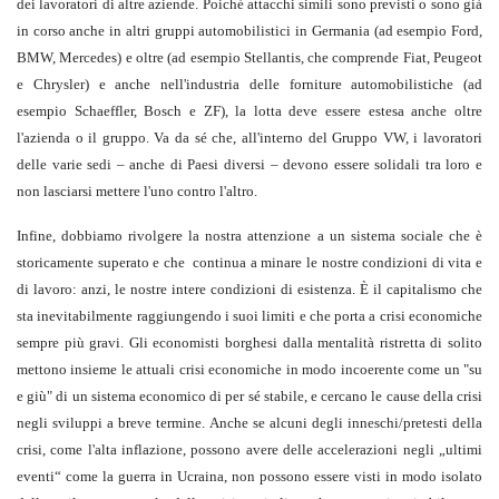
dei lavoratori di altre aziende. Poiché attacchi simili sono previsti o sono già
in corso anche in altri gruppi automobilistici in Germania (ad esempio Ford,
BMW, Mercedes) e oltre (ad esempio Stellantis, che comprende Fiat, Peugeot
e Chrysler) e anche nell'industria delle forniture automobilistiche (ad
esempio Schaeffler, Bosch e ZF), la lotta deve essere estesa anche oltre
l'azienda o il gruppo. Va da sé che, all'interno del Gruppo VW, i lavoratori
delle varie sedi – anche di Paesi diversi – devono essere solidali tra loro e
non lasciarsi mettere l'uno contro l'altro.
Infine, dobbiamo rivolgere la nostra attenzione a un sistema sociale che è
storicamente superato e che continua a minare le nostre condizioni di vita e
di lavoro: anzi, le nostre intere condizioni di esistenza. È il capitalismo che
sta inevitabilmente raggiungendo i suoi limiti e che porta a crisi economiche
sempre più gravi. Gli economisti borghesi dalla mentalità ristretta di solito
mettono insieme le attuali crisi economiche in modo incoerente come un "su
e giù" di un sistema economico di per sé stabile, e cercano le cause della crisi
negli sviluppi a breve termine. Anche se alcuni degli inneschi/pretesti della
crisi, come l'alta inflazione, possono avere delle accelerazioni negli „ultimi
eventi“ come la guerra in Ucraina, non possono essere visti in modo isolato