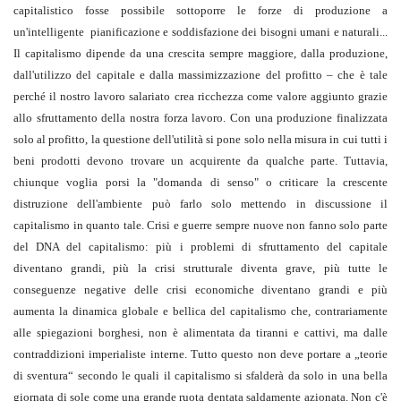
capitalistico fosse possibile sottoporre le forze di produzione a
un'intelligente pianificazione e soddisfazione dei bisogni umani e naturali...
Il capitalismo dipende da una crescita sempre maggiore, dalla produzione,
dall'utilizzo del capitale e dalla massimizzazione del profitto – che è tale
perché il nostro lavoro salariato crea ricchezza come valore aggiunto grazie
allo sfruttamento della nostra forza lavoro. Con una produzione finalizzata
solo al profitto, la questione dell'utilità si pone solo nella misura in cui tutti i
beni prodotti devono trovare un acquirente da qualche parte. Tuttavia,
chiunque voglia porsi la "domanda di senso" o criticare la crescente
distruzione dell'ambiente può farlo solo mettendo in discussione il
capitalismo in quanto tale. Crisi e guerre sempre nuove non fanno solo parte
del DNA del capitalismo: più i problemi di sfruttamento del capitale
diventano grandi, più la crisi strutturale diventa grave, più tutte le
conseguenze negative delle crisi economiche diventano grandi e più
aumenta la dinamica globale e bellica del capitalismo che, contrariamente
alle spiegazioni borghesi, non è alimentata da tiranni e cattivi, ma dalle
contraddizioni imperialiste interne. Tutto questo non deve portare a „teorie
di sventura“ secondo le quali il capitalismo si sfalderà da solo in una bella
giornata di sole come una grande ruota dentata saldamente azionata. Non c'è